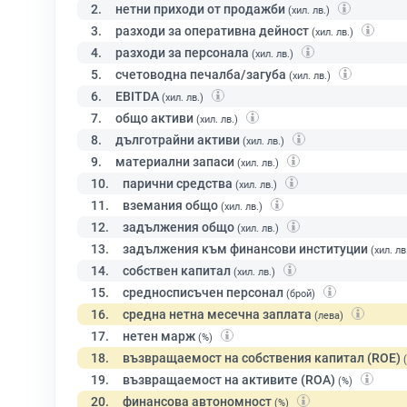
2.
нетни приходи от продажби
(хил. лв.)
3.
разходи за оперативна дейност
(хил. лв.)
4.
разходи за персонала
(хил. лв.)
5.
счетоводна печалба/загуба
(хил. лв.)
6.
EBITDA
(хил. лв.)
7.
общо активи
(хил. лв.)
8.
дълготрайни активи
(хил. лв.)
9.
материални запаси
(хил. лв.)
10.
парични средства
(хил. лв.)
11.
вземания общо
(хил. лв.)
12.
задължения общо
(хил. лв.)
13.
задължения към финансови институции
(хил. лв
14.
собствен капитал
(хил. лв.)
15.
средносписъчен персонал
(брой)
16.
средна нетна месечна заплата
(лева)
17.
нетен марж
(%)
18.
възвращаемост на собствения капитал (ROE)
19.
възвращаемост на активите (ROA)
(%)
20.
финансова автономност
(%)