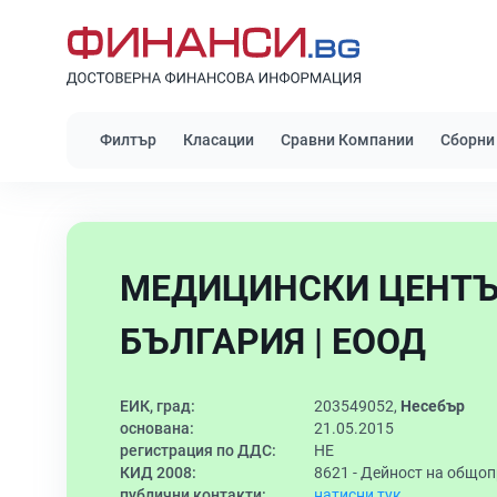
Филтър
Класации
Сравни Компании
Сборни
МЕДИЦИНСКИ ЦЕНТЪ
БЪЛГАРИЯ | ЕООД
ЕИК, град:
203549052,
Несебър
основана:
21.05.2015
регистрация по ДДС:
НЕ
КИД 2008:
8621 -
Дейност на общо
публични контакти:
натисни тук