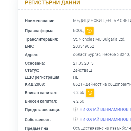
РЕГИСТЪРНИ ДАННИ
МЕДИЦИНСКИ ЦЕНТЪР СВЕТ
Наименование:
ЕООД
Правна форма:
Транслитерация:
St. Nicholas MC Bulgaria Ltd.
ЕИК:
203549052
област Бургас, Несебър 8240,
Адрес:
Основана:
21.05.2015
Статус:
действащ
ДДС регистрация:
НЕ
КИД 2008:
8621 - Дейност на общопракт
€ 2,56
Вписан капитал:
Внесен капитал:
€ 2,56
НИКОЛАЙ ВЕНИАМИНОВ 
Представляващи:
НИКОЛАЙ ВЕНИАМИНОВ 
Собственост:
Осъществяване на извънболни
Предмет на