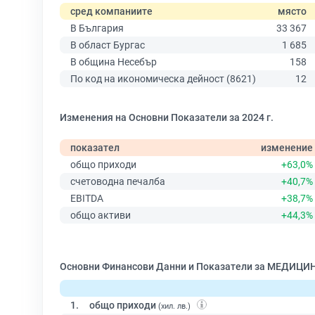
сред компаниите
място
В България
33 367
В област Бургас
1 685
В община Несебър
158
По код на икономическа дейност (8621)
12
Изменения на Основни Показатели за 2024 г.
показател
изменение
общо приходи
+63,0%
счетоводна печалба
+40,7%
EBITDA
+38,7%
общо активи
+44,3%
Основни Финансови Данни и Показатели за МЕДИЦ
1.
общо приходи
(хил. лв.)