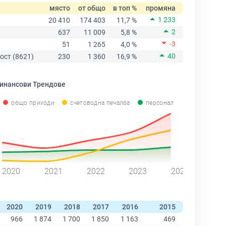
място
от общо
в топ %
промяна
1 233
20 410
174 403
11,7 %
2
637
11 009
5,8 %
-3
51
1 265
4,0 %
40
ост (8621)
230
1 360
16,9 %
инансови Трендове
общо приходи
счетоводна печалба
персонал
2020
2021
2022
2023
2024
2020
2019
2018
2017
2016
2015