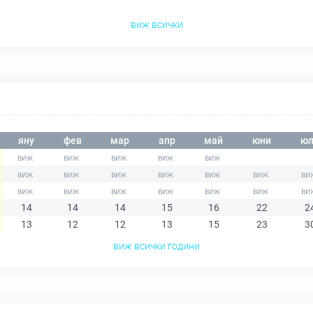
виж всички
яну
фев
мар
апр
май
юни
юл
14
14
14
15
16
22
2
13
12
12
13
15
23
3
виж всички години