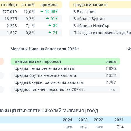
от общо
в топ %
промяна
сред компаниите
12 387
277 019
12,0 %
В България
617
18 275
9,2 %
В област Бургас
30
2 223
7,1 %
В община Несебър
21
1 527
0,8 %
По код на икономическа дейн
Месечни Нива на Заплати за 2024 г.
Ф
вид заплата / персонал
лева
средна нетна месечна заплата
1 825
средна брутна месечна заплата
2 352
среден бюджет за месечна заплата
2 797
0
средносписъчен персонал за 2024 г.
ИНСКИ ЦЕНТЪР СВЕТИ НИКОЛАЙ БЪЛГАРИЯ | ЕООД
2024
2023
2022
2021