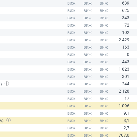
.)
(%)