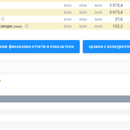
азходи
(лева)
виж финансови отчети и показатели
сравни с конкурент
Р