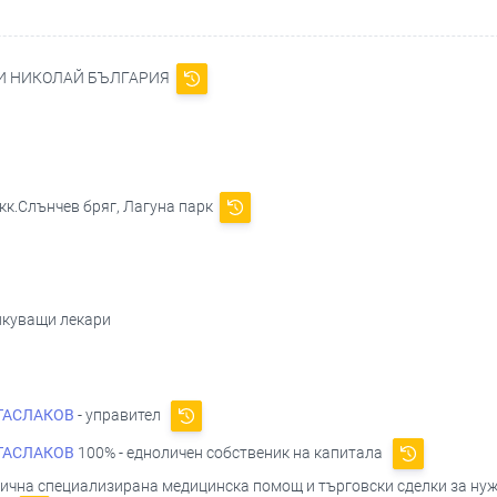
И НИКОЛАЙ БЪЛГАРИЯ
 кк.Слънчев бряг, Лагуна парк
икуващи лекари
ТАСЛАКОВ
- управител
ТАСЛАКОВ
100% - едноличен собственик на капитала
чна специализирана медицинска помощ и търговски сделки за нуж