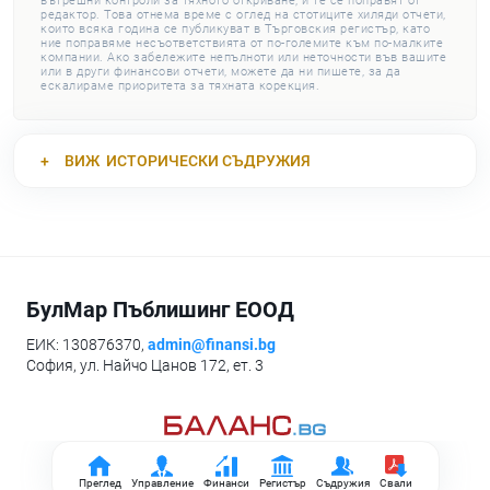
вътрешни контроли за тяхното откриване, и те се поправят от
редактор. Това отнема време с оглед на стотиците хиляди отчети,
които всяка година се публикуват в Търговския регистър, като
ние поправяме несъответствията от по-големите към по-малките
компании. Ако забележите непълноти или неточности във вашите
или в други финансови отчети, можете да ни пишете, за да
ескалираме приоритета за тяхната корекция.
ВИЖ
ИСТОРИЧЕСКИ СЪДРУЖИЯ
БулМар Пъблишинг ЕООД
ЕИК: 130876370,
admin@finansi.bg
София, ул. Найчо Цанов 172, ет. 3
Преглед
Управление
Финанси
Регистър
Съдружия
Свали