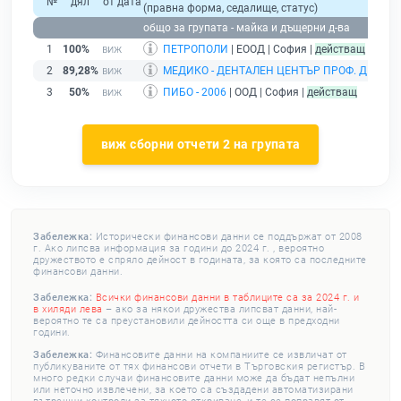
№
дял
от дата
(правна форма, седалище, статус)
общо за групата - майка и дъщерни д-ва
1
100%
ПЕТРОПОЛИ
| ЕООД | София |
действащ
2
89,28%
МЕДИКО - ДЕНТАЛЕН ЦЕНТЪР ПРОФ. Д - Р 
3
50%
ПИБО - 2006
| ООД | София |
действащ
виж сборни отчети 2 на групата
Забележка:
Исторически финансови данни се поддържат от 2008
г. Ако липсва информация за години до 2024 г. , вероятно
дружеството е спряло дейност в годината, за която са последните
финансови данни.
Забележка:
Всички финансови данни в таблиците са за 2024 г. и
в хиляди лева
– ако за някои дружества липсват данни, най-
вероятно те са преустановили дейността си още в предходни
години.
Забележка:
Финансовите данни на компаниите се извличат от
публикуваните от тях финансови отчети в Търговския регистър. В
много редки случаи финансовите данни може да бъдат непълни
или неточно извлечени, за което са създадени автоматизирани