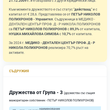
21.12.2009 г.
и е свързана с 3 други юридически лица.
Към момента дружеството е със статус "
действащ
" и с
капитал от € 28,6. Представлява се от
ПЕТЪР НИКОЛОВ
ПОЛИХРОНОВ - Управител
. Съдружници в МЕДИКО -
ДЕНТАЛЕН ЦЕНТЪР ПРОФ. Д - Р НИКОЛА ПОЛИХРОНОВ
са
ПЕТЪР НИКОЛОВ ПОЛИХРОНОВ
с
89,3%
от капитала,
НУШКА МИХАЙЛОВА СИМОВА
с
10,7%
от капитала.
За 2024 г.
МЕДИКО - ДЕНТАЛЕН ЦЕНТЪР ПРОФ. Д - Р
НИКОЛА ПОЛИХРОНОВ
реализира 70,7% ръст на
активите.
СЪДРУЖИЯ
Дружества от Група - 3
(дружества със същия
мажоритарен собственик - ПЕТЪР НИКОЛОВ ПОЛИХРОНОВ)
наименование