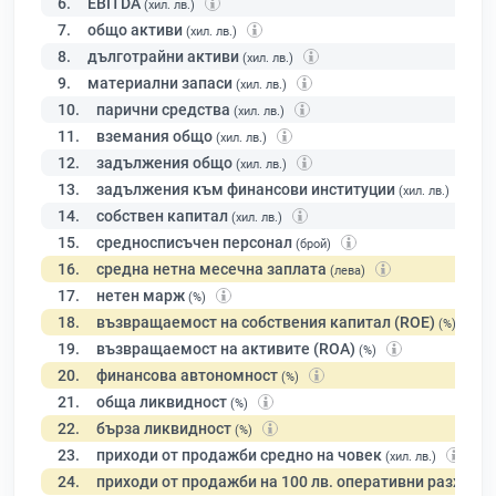
6.
EBITDA
(хил. лв.)
7.
общо активи
(хил. лв.)
8.
дълготрайни активи
(хил. лв.)
9.
материални запаси
(хил. лв.)
10.
парични средства
(хил. лв.)
11.
вземания общо
(хил. лв.)
12.
задължения общо
(хил. лв.)
13.
задължения към финансови институции
(хил. лв.)
14.
собствен капитал
(хил. лв.)
15.
средносписъчен персонал
(брой)
16.
средна нетна месечна заплата
(лева)
17.
нетен марж
(%)
18.
възвращаемост на собствения капитал (ROE)
(%)
19.
възвращаемост на активите (ROA)
(%)
20.
финансова автономност
(%)
21.
обща ликвидност
(%)
22.
бърза ликвидност
(%)
23.
приходи от продажби средно на човек
(хил. лв.)
24.
приходи от продажби на 100 лв. оперативни разходи