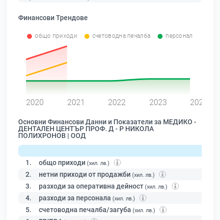
Финансови Трендове
общо приходи
счетоводна печалба
персонал
0
2020
2021
2022
2023
2024
Основни Финансови Данни и Показатели за МЕДИКО -
ДЕНТАЛЕН ЦЕНТЪР ПРОФ. Д - Р НИКОЛА
ПОЛИХРОНОВ | ООД
1.
общо приходи
(хил. лв.)
2.
нетни приходи от продажби
(хил. лв.)
3.
разходи за оперативна дейност
(хил. лв.)
4.
разходи за персонала
(хил. лв.)
5.
счетоводна печалба/загуба
(хил. лв.)