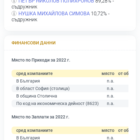
ПЕТЪР НИКОЛОВ ПОЛИХРОНОВ
89,28% -
съдружник
НУШКА МИХАЙЛОВА СИМОВА
10,72% -
съдружник
ФИНАНСОВИ ДАННИ
Място по Приходи за 2022 г.
сред компаниите
място
от общо
В България
n.a.
В област София (столица)
n.a.
В община Столична
n.a.
По код на икономическа дейност (8623)
n.a.
Място по Заплати за 2022 г.
сред компаниите
място
от общо
В България
n.a.