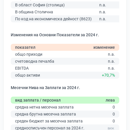
В област София (столица)
n.a.
В община Столична
n.a.
По код на икономическа дейност (8623)
n.a.
Изменения на Основни Показатели за 2024 г.
показател
изменение
общо приходи
n.a.
счетоводна печалба
n.a.
EBITDA
n.a.
общо активи
+70,7%
Месечни Нива на Заплати за 2024 г.
вид заплата / персонал
лева
средна нетна месечна заплата
0
средна брутна месечна заплата
0
среден бюджет за месечна заплата
0
средносписъчен персонал за 2024 г.