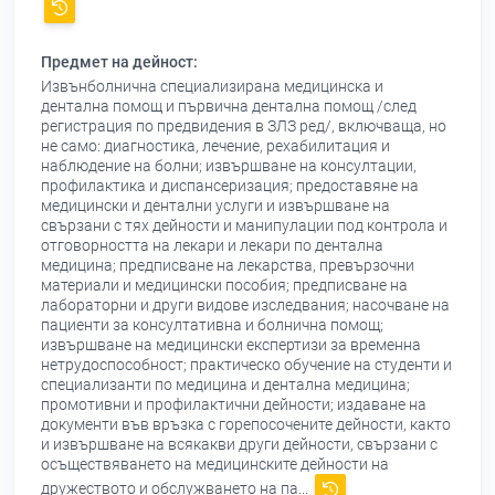
Предмет на дейност:
Извънболнична специализирана медицинска и
дентална помощ и първична дентална помощ /след
регистрация по предвидения в ЗЛЗ ред/, включваща, но
не само: диагностика, лечение, рехабилитация и
наблюдение на болни; извършване на консултации,
профилактика и диспансеризация; предоставяне на
медицински и дентални услуги и извършване на
свързани с тях дейности и манипулации под контрола и
отговорността на лекари и лекари по дентална
медицина; предписване на лекарства, превързочни
материали и медицински пособия; предписване на
лабораторни и други видове изследвания; насочване на
пациенти за консултативна и болнична помощ;
извършване на медицински експертизи за временна
нетрудоспособност; практическо обучение на студенти и
специализанти по медицина и дентална медицина;
промотивни и профилактични дейности; издаване на
документи във връзка с горепосочените дейности, както
и извършване на всякакви други дейности, свързани с
осъществяването на медицинските дейности на
дружеството и обслужването на па...