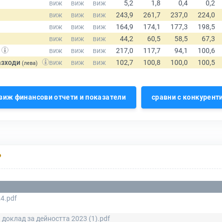
азходи
(лева)
виж финансови отчети и показатели
сравни с конкурент
Р
4.pdf
доклад за дейността 2023 (1).pdf