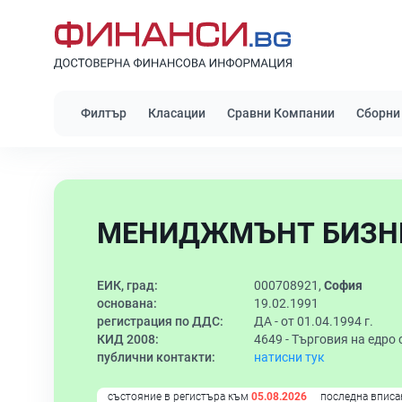
Филтър
Класации
Сравни Компании
Сборни
МЕНИДЖМЪНТ БИЗНЕ
ЕИК, град:
000708921,
София
основана:
19.02.1991
регистрация по ДДС:
ДА - от 01.04.1994 г.
КИД 2008:
4649 -
Търговия на едро 
публични контакти:
натисни тук
състояние в регистъра към
05.08.2026
последна вписа