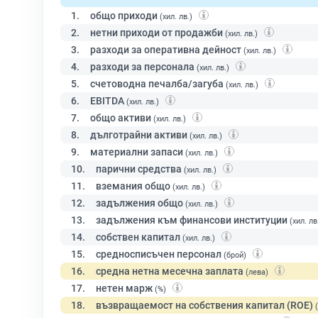
1.
общо приходи
(хил. лв.)
2.
нетни приходи от продажби
(хил. лв.)
3.
разходи за оперативна дейност
(хил. лв.)
4.
разходи за персонала
(хил. лв.)
5.
счетоводна печалба/загуба
(хил. лв.)
6.
EBITDA
(хил. лв.)
7.
общо активи
(хил. лв.)
8.
дълготрайни активи
(хил. лв.)
9.
материални запаси
(хил. лв.)
10.
парични средства
(хил. лв.)
11.
вземания общо
(хил. лв.)
12.
задължения общо
(хил. лв.)
13.
задължения към финансови институции
(хил. лв
14.
собствен капитал
(хил. лв.)
15.
средносписъчен персонал
(брой)
16.
средна нетна месечна заплата
(лева)
17.
нетен марж
(%)
18.
възвращаемост на собствения капитал (ROE)