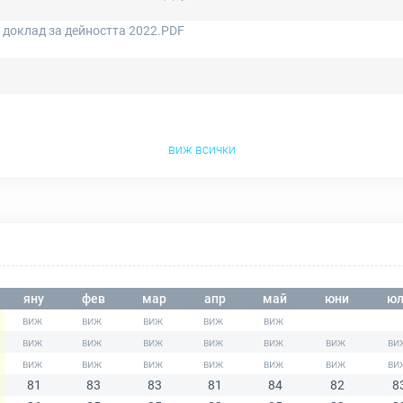
 доклад за дейността 2022.PDF
виж всички
яну
фев
мар
апр
май
юни
юл
81
83
83
81
84
82
8