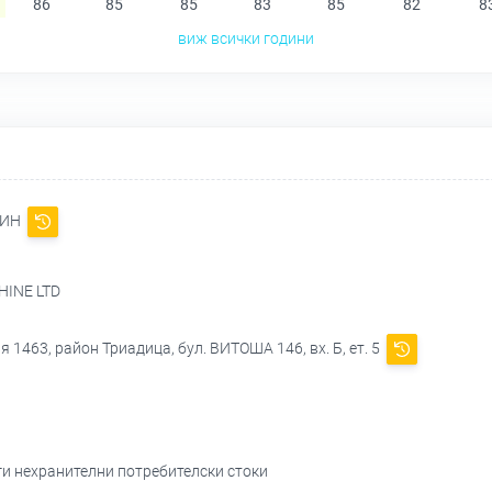
86
85
85
83
85
82
8
виж всички години
ШИН
INE LTD
 1463, район Триадица, бул. ВИТОША 146, вх. Б, ет. 5
уги нехранителни потребителски стоки