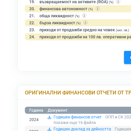
19.
възвращаемост на активите (ROA)
(%)
20.
финансова автономност
(%)
21.
обща ликвидност
(%)
22.
бърза ликвидност
(%)
23.
приходи от продажби средно на човек
(хил. лв.)
24.
приходи от продажби на 100 лв. оперативни р
ОРИГИНАЛНИ ФИНАНСОВИ ОТЧЕТИ ОТ Т
Година
Документ
Годишен финансов отчет
ОПП и СК 202
2024
покажи още 16
файла
Годишен доклад за дейността
Годишен 