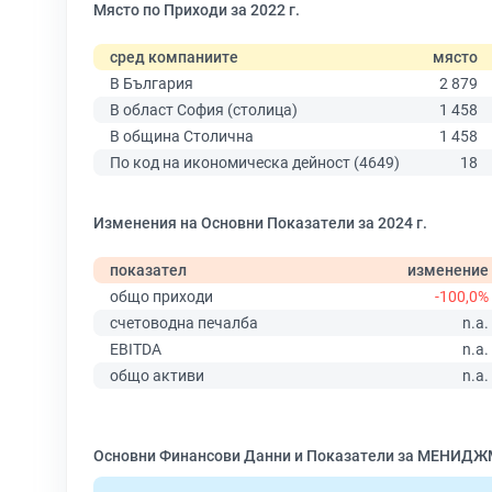
Място по Приходи за 2022 г.
сред компаниите
място
В България
2 879
В област София (столица)
1 458
В община Столична
1 458
По код на икономическа дейност (4649)
18
Изменения на Основни Показатели за 2024 г.
показател
изменение
общо приходи
-100,0%
счетоводна печалба
n.a.
EBITDA
n.a.
общо активи
n.a.
Основни Финансови Данни и Показатели за МЕНИД