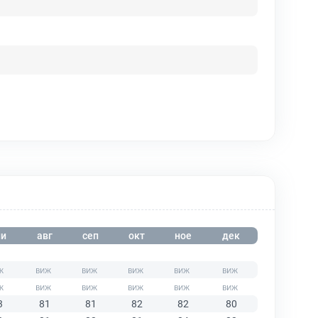
и
авг
сеп
окт
ное
дек
3
81
81
82
82
80