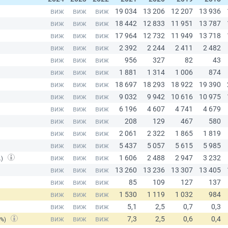
.)
(%)