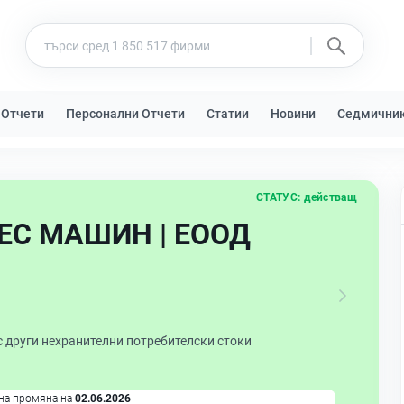
 Отчети
Персонални Отчети
Статии
Новини
Седмични
СТАТУС:
действащ
С МАШИН | ЕООД
с други нехранителни потребителски стоки
на промяна на
02.06.2026