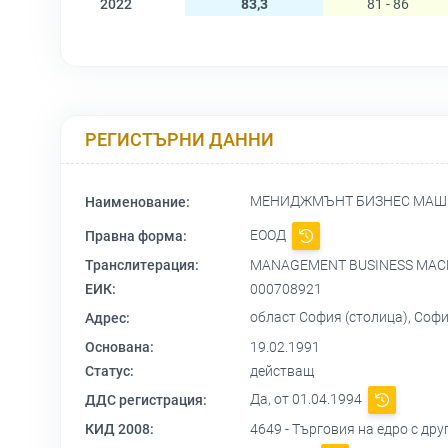
2022
83,3
81 - 86
РЕГИСТЪРНИ ДАННИ
МЕНИДЖМЪНТ БИЗНЕС МА
Наименование:
ЕООД
Правна форма:
Транслитерация:
MANAGEMENT BUSINESS MACH
ЕИК:
000708921
област София (столица), София
Адрес:
Основана:
19.02.1991
Статус:
действащ
Да, от 01.04.1994
ДДС регистрация:
КИД 2008:
4649 - Търговия на едро с др