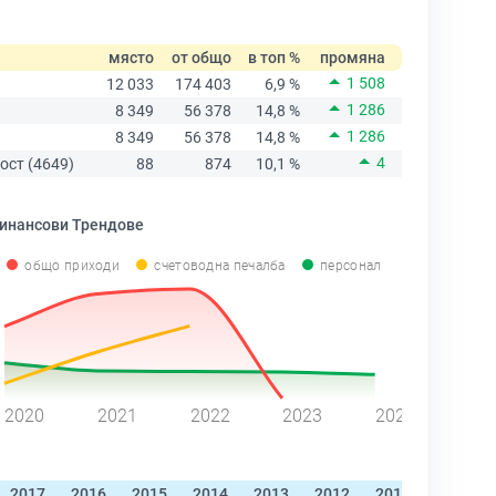
място
от общо
в топ %
промяна
1 508
12 033
174 403
6,9 %
1 286
8 349
56 378
14,8 %
1 286
8 349
56 378
14,8 %
4
ост (4649)
88
874
10,1 %
инансови Трендове
общо приходи
счетоводна печалба
персонал
2020
2021
2022
2023
2024
2017
2016
2015
2014
2013
2012
2011
2010