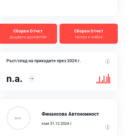
Сборен Отчет
Сборен Отчет
дъщерни дружества
сестри и майка
Ръст/спад на приходите през 2024 г.
n.a.
Финансова Автономност
към 31.12.2024 г.