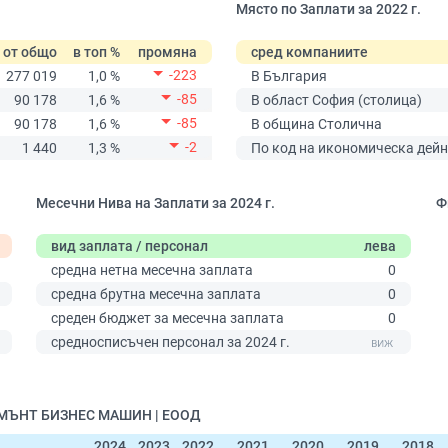
Място по Заплати за 2022 г.
от общо
в топ %
промяна
сред компаниите
-223
277 019
1,0 %
В България
-85
90 178
1,6 %
В област София (столица)
-85
90 178
1,6 %
В община Столична
-2
1 440
1,3 %
По код на икономическа дейн
Месечни Нива на Заплати за 2024 г.
Ф
вид заплата / персонал
лева
средна нетна месечна заплата
0
средна брутна месечна заплата
0
среден бюджет за месечна заплата
0
0
средносписъчен персонал за 2024 г.
ЖМЪНТ БИЗНЕС МАШИН | ЕООД
2024
2023
2022
2021
2020
2019
2018