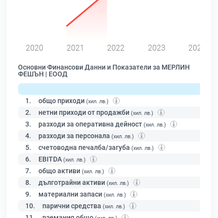
0
2020
2021
2022
2023
2024
Основни Финансови Данни и Показатели за МЕРЛИН
ФЕШЪН | ЕООД
1.
общо приходи
(хил. лв.)
2.
нетни приходи от продажби
(хил. лв.)
3.
разходи за оперативна дейност
(хил. лв.)
4.
разходи за персонала
(хил. лв.)
5.
счетоводна печалба/загуба
(хил. лв.)
6.
EBITDA
(хил. лв.)
7.
общо активи
(хил. лв.)
8.
дълготрайни активи
(хил. лв.)
9.
материални запаси
(хил. лв.)
10.
парични средства
(хил. лв.)
11.
вземания общо