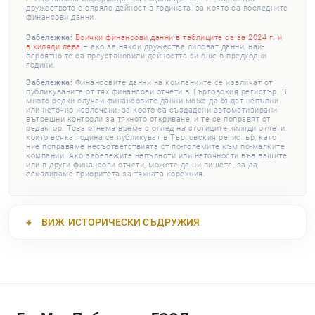
дружеството е спряло дейност в годината, за която са последните
финансови данни.
Забележка:
Всички финансови данни в таблиците са за 2024 г. и
в хиляди лева
– ако за някои дружества липсват данни, най-
вероятно те са преустановили дейността си още в предходни
години.
Забележка:
Финансовите данни на компаниите се извличат от
публикуваните от тях финансови отчети в Търговския регистър. В
много редки случаи финансовите данни може да бъдат непълни
или неточно извлечени, за което са създадени автоматизирани
вътрешни контроли за тяхното откриване, и те се поправят от
редактор. Това отнема време с оглед на стотиците хиляди отчети,
които всяка година се публикуват в Търговския регистър, като
ние поправяме несъответствията от по-големите към по-малките
компании. Ако забележите непълноти или неточности във вашите
или в други финансови отчети, можете да ни пишете, за да
ескалираме приоритета за тяхната корекция.
ВИЖ
ИСТОРИЧЕСКИ СЪДРУЖИЯ