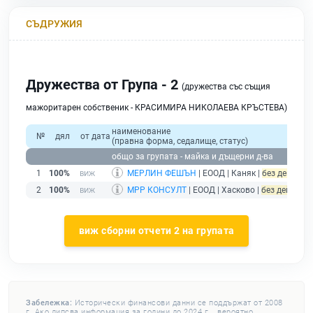
СЪДРУЖИЯ
Дружества от Група - 2
(дружества със същия
мажоритарен собственик - КРАСИМИРА НИКОЛАЕВА КРЪСТЕВА)
наименование
№
дял
от дата
(правна форма, седалище, статус)
общо за групата - майка и дъщерни д-ва
1
100%
МЕРЛИН ФЕШЪН
| ЕООД | Каняк |
без дейност 
2
100%
МРР КОНСУЛТ
| ЕООД | Хасково |
без дейност -
виж сборни отчети 2 на групата
Забележка:
Исторически финансови данни се поддържат от 2008
г. Ако липсва информация за години до 2024 г. , вероятно