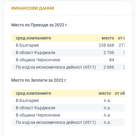
ФИНАНСОВИ ДАННИ
Място по Приходи за 2022 г.
сред компаниите
място
от общо
В България
238 668
277 019
В област Кърджали
2 706
3 205
В община Черноочене
84
108
По код на икономическа дейност (4511)
2 686
2 901
Място по Заплати за 2022 г.
сред компаниите
място
от общо
В България
n.a.
В област Кърджали
n.a.
В община Черноочене
n.a.
По код на икономическа дейност (4511)
n.a.