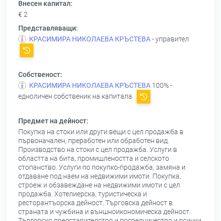
Внесен капитал:
€ 2
Представляващи:
КРАСИМИРА НИКОЛАЕВА КРЪСТЕВА
- управител
Собственост:
КРАСИМИРА НИКОЛАЕВА КРЪСТЕВА
100% -
едноличен собственик на капитала
Предмет на дейност:
Покупка на стоки или други вещи с цел продажба в
първоначален, преработен или обработен вид.
Производство на стоки с цел продажба. Услуги в
областта на бита, промишлеността и селското
стопанство. Услуги по покупко-продажба, замяна и
отдаване под наем на недвижими имоти. Покупка,
строеж и обзавеждане на недвижими имоти с цел
продажба. Хотелиерска, туристическа и
ресторантъорска дейност. Търговска дейност в
страната и чужбина и външноикономическа дейност.
Търговско представителство и посредничество и всички