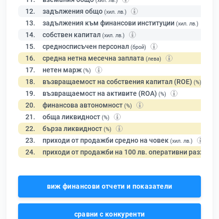
(хил. лв.)
12.
задължения общо
(хил. лв.)
13.
задължения към финансови институции
(хил. лв.)
14.
собствен капитал
(хил. лв.)
15.
средносписъчен персонал
(брой)
16.
средна нетна месечна заплата
(лева)
17.
нетен марж
(%)
18.
възвращаемост на собствения капитал (ROE)
(%)
19.
възвращаемост на активите (ROA)
(%)
20.
финансова автономност
(%)
21.
обща ликвидност
(%)
22.
бърза ликвидност
(%)
23.
приходи от продажби средно на човек
(хил. лв.)
24.
приходи от продажби на 100 лв. оперативни разходи
виж финансови отчети и показатели
сравни с конкуренти