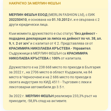
НАКРАТКО ЗА МЕРЛИН ФЕШЪН
МЕРЛИН ФЕШЪН ЕООД
(MERLIN FASHION Ltd), с ЕИК
202250410
, е основана на
01.10.2012 г.
и е свързана с 2
други юридически лица.
Към момента дружеството е със статус "
без дейност -
подадена декларация за липса на дейност по чл. 38, ал.
9, т. 2 от зсч
" и с капитал от € 2. Представлява се от
КРАСИМИРА НИКОЛАЕВА КРЪСТЕВА - Управител
.
Съдружници в МЕРЛИН ФЕШЪН са
КРАСИМИРА
НИКОЛАЕВА КРЪСТЕВА
с
100%
от капитала.
Дружеството е на 238 668 място по приходи в България
за 2022 г., на 2706 място в област Кърджали, на 84
място в Черноочене и на 2 686 място по приходи в
своята индустрия по КИД 4511 - Търговия с леки и
лекотоварни автомобили до 3.5 т.
За 2022 г.
МЕРЛИН ФЕШЪН
реализира 233,3% ръст на
приходите, -58,8% спад на активите.