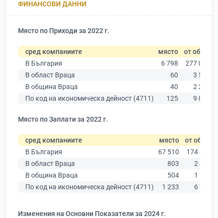
ФИНАНСОВИ ДАННИ
Място по Приходи за 2022 г.
сред компаниите
място
от общо
В България
6 798
277 019
В област Враца
60
3 586
В община Враца
40
2 229
По код на икономическа дейност (4711)
125
9 025
Място по Заплати за 2022 г.
сред компаниите
място
от общо
В България
67 510
174 403
В област Враца
803
2 431
В община Враца
504
1 538
По код на икономическа дейност (4711)
1 233
6 773
Изменения на Основни Показатели за 2024 г.