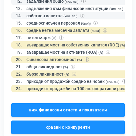
12.
задължения общо
(хил. лв.)
13.
задължения към финансови институции
(хил. лв.)
14.
собствен капитал
(хил. лв.)
15.
средносписъчен персонал
(брой)
16.
средна нетна месечна заплата
(лева)
17.
нетен марж
(%)
18.
възвращаемост на собствения капитал (ROE)
(%)
19.
възвращаемост на активите (ROA)
(%)
20.
финансова автономност
(%)
21.
обща ликвидност
(%)
22.
бърза ликвидност
(%)
23.
приходи от продажби средно на човек
(хил. лв.)
24.
приходи от продажби на 100 лв. оперативни разходи
виж финансови отчети и показатели
сравни с конкуренти