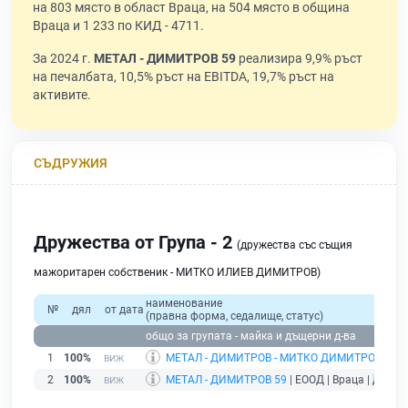
на 803 място в област Враца, на 504 място в община
Враца и 1 233 по КИД - 4711.
За 2024 г.
МЕТАЛ - ДИМИТРОВ 59
реализира 9,9% ръст
на печалбата, 10,5% ръст на EBITDA, 19,7% ръст на
активите.
СЪДРУЖИЯ
Дружества от Група - 2
(дружества със същия
мажоритарен собственик - МИТКО ИЛИЕВ ДИМИТРОВ)
наименование
№
дял
от дата
(правна форма, седалище, статус)
общо за групата - майка и дъщерни д-ва
1
100%
МЕТАЛ - ДИМИТРОВ - МИТКО ДИМИТРОВ
| ЕТ 
2
100%
МЕТАЛ - ДИМИТРОВ 59
| ЕООД | Враца |
дейст