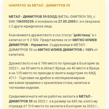
НАКРАТКО ЗА МЕТАЛ - ДИМИТРОВ 59
МЕТАЛ - ДИМИТРОВ 59 ЕООД
(METAL-DIMITROV 59), с
ЕИК
106595239
, е основана на
27.05.2005 г.
и е свързана
с 2 други юридически лица.
Към момента дружеството е със статус "
действащ
" и с
капитал от € 2 500. Представлява се от
МИТКО ИЛИЕВ
ДИМИТРОВ - Управител
. Съдружници в МЕТАЛ -
ДИМИТРОВ 59 са
МИТКО ИЛИЕВ ДИМИТРОВ
с
100%
от
капитала.
Дружеството е на 6 798 място по приходи в България за
2022 г., на 60 място в област Враца, на 40 място в Враца
и на 125 място по приходи в своята индустрия по КИД
4711 - Търговия на дребно в неспециализирани
магазини предимно с хранителни стоки, напитки и
тютюневи изделия.
Средномесечната нетна работна заплата в
МЕТАЛ -
ДИМИТРОВ 59
за 2022 г. е в размер на 685 лв, което му
отрежда 67 510 място по заплати в България за 2022 г.,