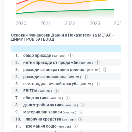
0
2020
2021
2022
2023
2024
Основни Финансови Данни и Показатели за МЕТАЛ -
ДИМИТРОВ 59 | ЕООД
1.
общо приходи
(хил. лв.)
2.
нетни приходи от продажби
(хил. лв.)
3.
разходи за оперативна дейност
(хил. лв.)
4.
разходи за персонала
(хил. лв.)
5.
счетоводна печалба/загуба
(хил. лв.)
6.
EBITDA
(хил. лв.)
7.
общо активи
(хил. лв.)
8.
дълготрайни активи
(хил. лв.)
9.
материални запаси
(хил. лв.)
10.
парични средства
(хил. лв.)
11.
вземания общо
(хил. лв.)