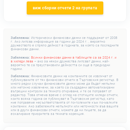
виж сборни отчети 2 на групата
Забележка:
Исторически финансови данни се поддържат от 2008
г. Ако липсва информация за години до 2024 г. , вероятно
дружеството е спряло дейност в годината, за която са последните
финансови данни.
Забележка:
Всички финансови данни в таблиците са за 2024 г. и
в хиляди лева
– ако за някои дружества липсват данни, най-
вероятно те са преустановили дейността си още в предходни
години.
Забележка:
Финансовите данни на компаниите се извличат от
публикуваните от тях финансови отчети в Търговския регистър. В
много редки случаи финансовите данни може да бъдат непълни
или неточно извлечени, за което са създадени автоматизирани
вътрешни контроли за тяхното откриване, и те се поправят от
редактор. Това отнема време с оглед на стотиците хиляди отчети,
които всяка година се публикуват в Търговския регистър, като
ние поправяме несъответствията от по-големите към по-малките
компании. Ако забележите непълноти или неточности във вашите
или в други финансови отчети, можете да ни пишете, за да
ескалираме приоритета за тяхната корекция.