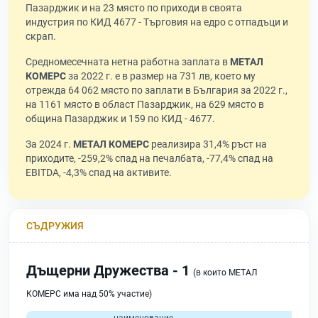
Пазарджик и на 23 място по приходи в своята
индустрия по КИД 4677 - Търговия на едро с отпадъци и
скрап.
Средномесечната нетна работна заплата в
МЕТАЛ
КОМЕРС
за 2022 г. е в размер на 731 лв, което му
отрежда 64 062 място по заплати в България за 2022 г.,
на 1161 място в област Пазарджик, на 629 място в
община Пазарджик и 159 по КИД - 4677.
За 2024 г.
МЕТАЛ КОМЕРС
реализира 31,4% ръст на
приходите, -259,2% спад на печалбата, -77,4% спад на
EBITDA, -4,3% спад на активите.
СЪДРУЖИЯ
Дъщерни Дружества - 1
(в които МЕТАЛ
КОМЕРС има над 50% участие)