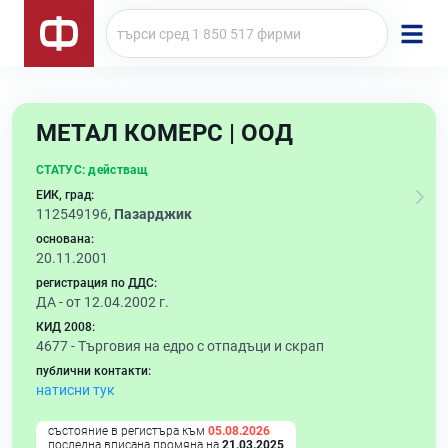
МЕТАЛ КОМЕРС | ООД
СТАТУС:
действащ
ЕИК, град:
112549196,
Пазарджик
основана:
20.11.2001
регистрация по ДДС:
ДА - от 12.04.2002 г.
КИД 2008:
4677 -
Търговия на едро с отпадъци и скрап
публични контакти:
натисни тук
състояние в регистъра към
05.08.2026
последна вписана промяна на
21.03.2025