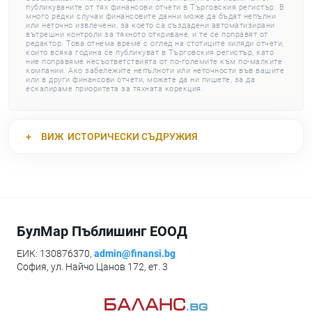
публикуваните от тях финансови отчети в Търговския регистър. В
много редки случаи финансовите данни може да бъдат непълни
или неточно извлечени, за което са създадени автоматизирани
вътрешни контроли за тяхното откриване, и те се поправят от
редактор. Това отнема време с оглед на стотиците хиляди отчети,
които всяка година се публикуват в Търговския регистър, като
ние поправяме несъответствията от по-големите към по-малките
компании. Ако забележите непълноти или неточности във вашите
или в други финансови отчети, можете да ни пишете, за да
ескалираме приоритета за тяхната корекция.
ВИЖ
ИСТОРИЧЕСКИ СЪДРУЖИЯ
БулМар Пъблишинг ЕООД
ЕИК: 130876370,
admin@finansi.bg
София, ул. Найчо Цанов 172, ет. 3