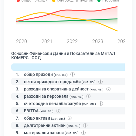
общо приходи
счетоводна печалба
персонал
0
2020
2021
2022
2023
2024
Основни Финансови Данни и Показатели за МЕТАЛ
КОМЕРС | ООД
1.
общо приходи
(хил. лв.)
2.
нетни приходи от продажби
(хил. лв.)
3.
разходи за оперативна дейност
(хил. лв.)
4.
разходи за персонала
(хил. лв.)
5.
счетоводна печалба/загуба
(хил. лв.)
6.
EBITDA
(хил. лв.)
7.
общо активи
(хил. лв.)
8.
дълготрайни активи
(хил. лв.)
9.
материални запаси
(хил. лв.)