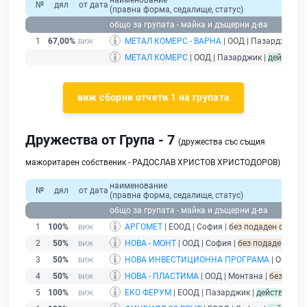
наименование
№
дял
от дата
(правна форма, седалище, статус)
общо за групата - майка и дъщерни д-ва
1
67,00%
МЕТАЛ КОМЕРС - ВАРНА
| ООД | Пазарджик |
б
МЕТАЛ КОМЕРС
| ООД | Пазарджик |
действащ
виж сборни отчети 1 на групата
Дружества от Група - 7
(дружества със същия
мажоритарен собственик - РАДОСЛАВ ХРИСТОВ ХРИСТОДОРОВ)
наименование
№
дял
от дата
(правна форма, седалище, статус)
общо за групата - майка и дъщерни д-ва
1
100%
АРГОМЕТ
| ЕООД | София |
без подаден финанс
2
50%
НОВА - МОНТ
| ООД | София |
без подаден фина
3
50%
НОВА ИНВЕСТИЦИОННА ПРОГРАМА
| ООД | С
4
50%
НОВА - ПЛАСТИМА
| ООД | Монтана |
без подад
5
100%
ЕКО ФЕРУМ
| ЕООД | Пазарджик |
действащ