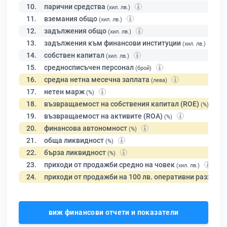
10.
парични средства
(хил. лв.)
11.
вземания общо
(хил. лв.)
12.
задължения общо
(хил. лв.)
13.
задължения към финансови институции
(хил. лв.)
14.
собствен капитал
(хил. лв.)
15.
средносписъчен персонал
(брой)
16.
средна нетна месечна заплата
(лева)
17.
нетен марж
(%)
18.
възвращаемост на собствения капитал (ROE)
(%)
19.
възвращаемост на активите (ROA)
(%)
20.
финансова автономност
(%)
21.
обща ликвидност
(%)
22.
бърза ликвидност
(%)
23.
приходи от продажби средно на човек
(хил. лв.)
24.
приходи от продажби на 100 лв. оперативни разходи
виж финансови отчети и показатели