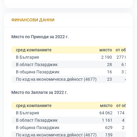
ФИНАНСОВИ ДАННИ
Място по Приходи за 2022 г.
сред компаниите
място
от общо
В България
2 190
277 019
В област Пазарджик
28
6 511
В община Пазарджик
16
3 280
По код на икономическа дейност (4677)
23
461
Място по Заплати за 2022 г.
сред компаниите
място
от общо
В България
64 062
174 403
В област Пазарджик
1 161
4 545
В община Пазарджик
629
2 195
По код на икономическа дейност (4677)
159
376