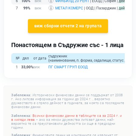
6
100%
ФИНБИЛД 20 РЕНТ
| ЕООД | София |
действащ
7
99%
МЕТАЛ КОМЕРС
| ООД | Пазарджик |
действащ
виж сборни отчети 2 на групата
Понастоящем в Съдружие със - 1 лица
съдружник
№
дял
от дата
(наименование, п. форма, седалище, статус / физи
1
33,00%
ПГ СМАРТ ГРУП ЕООД
Забележка:
Исторически финансови данни се поддържат от 2008
г. Ако липсва информация за години до 2024 г. , вероятно
дружеството е спряло дейност в годината, за която са последните
финансови данни.
Забележка:
Всички финансови данни в таблиците са за 2024 г. и
в хиляди лева
– ако за някои дружества липсват данни, най-
вероятно те са преустановили дейността си още в предходни
години.
Забележка:
Финансовите данни на компаниите се извличат от