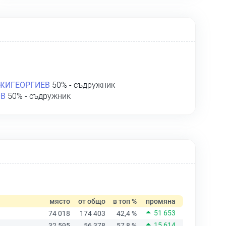
ЖИГЕОРГИЕВ
50% - съдружник
ОВ
50% - съдружник
място
от общо
в топ %
промяна
51 653
74 018
174 403
42,4 %
15 614
32 595
56 378
57,8 %