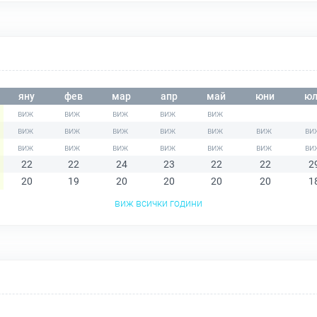
яну
фев
мар
апр
май
юни
юл
22
22
24
23
22
22
2
20
19
20
20
20
20
1
виж всички години