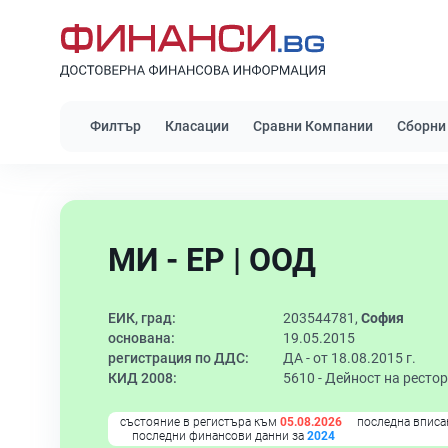
Филтър
Класации
Сравни Компании
Сборни
МИ - ЕР | ООД
ЕИК, град:
203544781,
София
основана:
19.05.2015
регистрация по ДДС:
ДА - от 18.08.2015 г.
КИД 2008:
5610 -
Дейност на рестор
състояние в регистъра към
05.08.2026
последна вписа
последни финансови данни за
2024