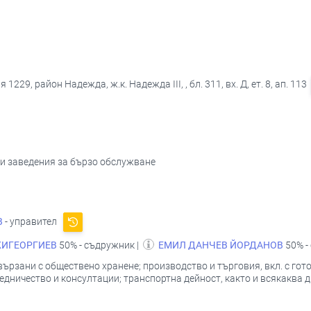
229, район Надежда, ж.к. Надежда ІІІ, , бл. 311, вх. Д, ет. 8, ап. 113
 и заведения за бързо обслужване
В
- управител
ЖИГЕОРГИЕВ
50% - съдружник |
ЕМИЛ ДАНЧЕВ ЙОРДАНОВ
50% -
вързани с обществено хранене; производство и търговия, вкл. с гот
едничество и консултации; транспортна дейност, както и всякаква д