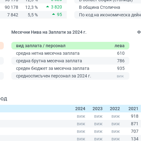
3 820
90 178
12,3 %
В община Столична
95
7 842
5,5 %
По код на икономическа дейн
Месечни Нива на Заплати за 2024 г.
Ф
вид заплата / персонал
лева
средна нетна месечна заплата
610
средна брутна месечна заплата
786
среден бюджет за месечна заплата
935
0
средносписъчен персонал за 2024 г.
 ООД
2024
2023
2022
2021