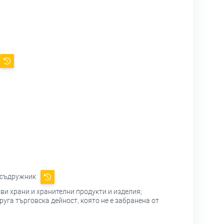
 съдружник
ови храни и хранителни продукти и изделия;
руга търговска дейност, която не е забранена от