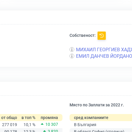
Собственост:
МИХАИЛ ГЕОРГИЕВ ХАД
ЕМИЛ ДАНЧЕВ ЙОРДАН
Място по Заплати за 2022 г.
от общо
в топ %
промяна
сред компаниите
10 307
277 019
10,1 %
В България
3 820
90 178
12,3 %
В област София (столица)