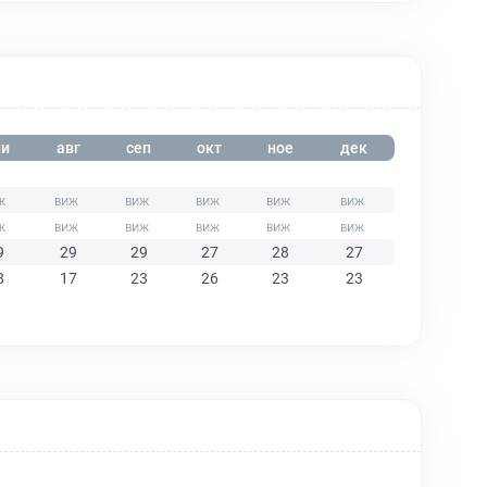
и
авг
сеп
окт
ное
дек
9
29
29
27
28
27
8
17
23
26
23
23