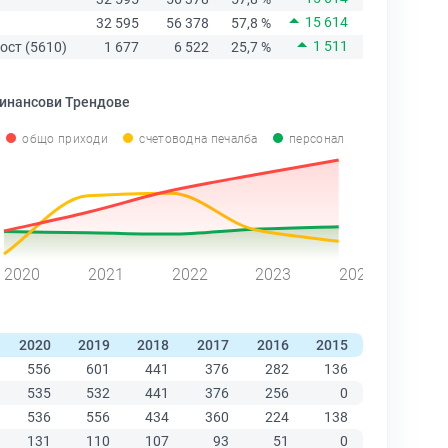
15 614
32 595
56 378
57,8 %
1 511
ост (5610)
1 677
6 522
25,7 %
инансови Трендове
общо приходи
счетоводна печалба
персонал
2020
2021
2022
2023
2024
2020
2019
2018
2017
2016
2015