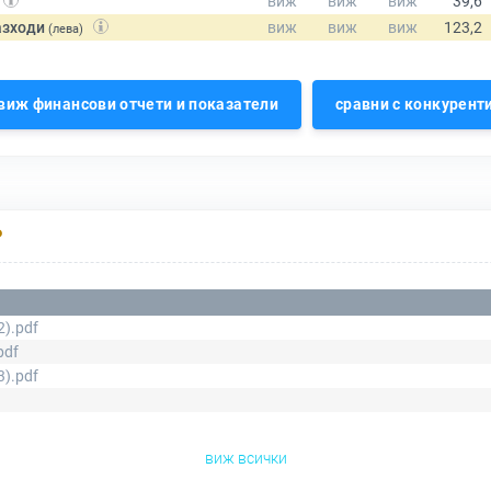
азходи
(лева)
виж финансови отчети и показатели
сравни с конкурент
Р
2).pdf
pdf
3).pdf
виж всички