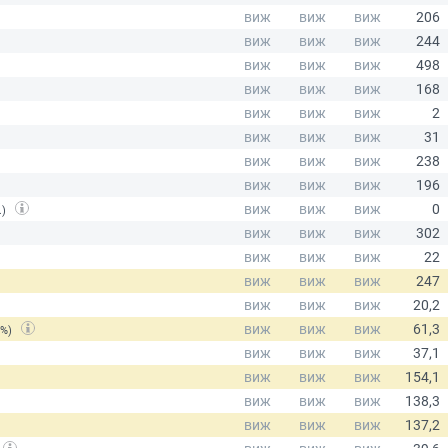
.)
(%)