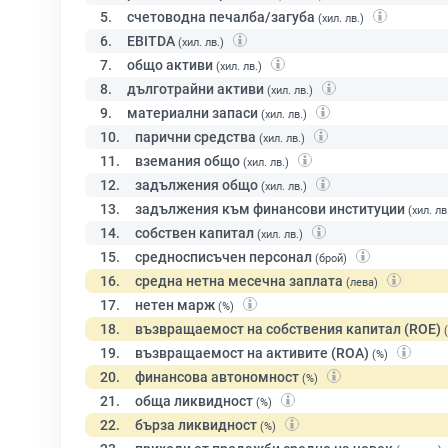
5.
счетоводна печалба/загуба
(хил. лв.)
6.
EBITDA
(хил. лв.)
7.
общо активи
(хил. лв.)
8.
дълготрайни активи
(хил. лв.)
9.
материални запаси
(хил. лв.)
10.
парични средства
(хил. лв.)
11.
вземания общо
(хил. лв.)
12.
задължения общо
(хил. лв.)
13.
задължения към финансови институции
(хил. лв
14.
собствен капитал
(хил. лв.)
15.
средносписъчен персонал
(брой)
16.
средна нетна месечна заплата
(лева)
17.
нетен марж
(%)
18.
възвращаемост на собствения капитал (ROE)
19.
възвращаемост на активите (ROA)
(%)
20.
финансова автономност
(%)
21.
обща ликвидност
(%)
22.
бърза ликвидност
(%)