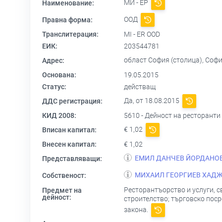
МИ - ЕР
Наименование:
ООД
Правна форма:
Транслитерация:
MI - ER OOD
ЕИК:
203544781
област София (столица), София 1
Адрес:
Основана:
19.05.2015
Статус:
действащ
Да, от 18.08.2015
ДДС регистрация:
КИД 2008:
5610 - Дейност на ресторанти
€ 1,02
Вписан капитал:
Внесен капитал:
€ 1,02
ЕМИЛ ДАНЧЕВ ЙОРДАНО
Представляващи:
МИХАИЛ ГЕОРГИЕВ ХАД
Собственост:
Ресторантъорство и услуги, с
Предмет на
дейност:
строителство; търговско поср
закона.