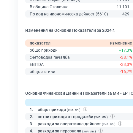
В община Столична
11 101
По код на икономическа дейност (5610)
429
Изменения на Основни Показатели за 2024 г.
показател
изменение
общо приходи
+17,3%
счетоводна печалба
-38,1%
EBITDA
-33,3%
общо активи
-16,7%
Основни Финансови Данни и Показатели за МИ - ЕР |
1.
общо приходи
(хил. лв.)
2.
нетни приходи от продажби
(хил. лв.)
3.
разходи за оперативна дейност
(хил. лв.)
4.
разходи за персонала
(хил. лв.)