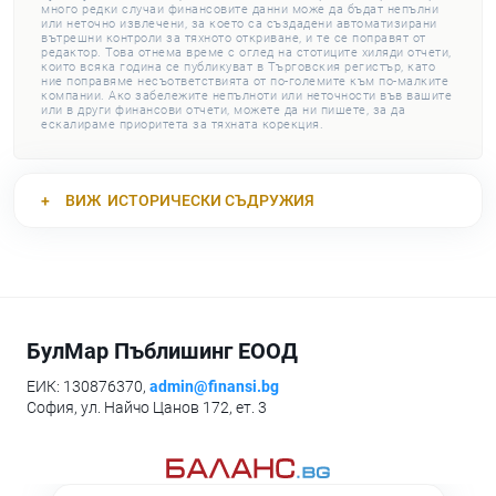
много редки случаи финансовите данни може да бъдат непълни
или неточно извлечени, за което са създадени автоматизирани
вътрешни контроли за тяхното откриване, и те се поправят от
редактор. Това отнема време с оглед на стотиците хиляди отчети,
които всяка година се публикуват в Търговския регистър, като
ние поправяме несъответствията от по-големите към по-малките
компании. Ако забележите непълноти или неточности във вашите
или в други финансови отчети, можете да ни пишете, за да
ескалираме приоритета за тяхната корекция.
ВИЖ
ИСТОРИЧЕСКИ СЪДРУЖИЯ
БулМар Пъблишинг ЕООД
ЕИК: 130876370,
admin@finansi.bg
София, ул. Найчо Цанов 172, ет. 3