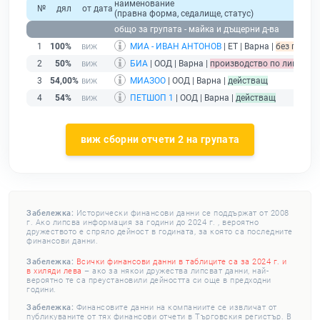
наименование
№
дял
от дата
(правна форма, седалище, статус)
общо за групата - майка и дъщерни д-ва
1
100%
МИА - ИВАН АНТОНОВ
| ЕТ | Варна |
без подаде
2
50%
БИА
| ООД | Варна |
производство по ликвида
3
54,00%
МИАЗОО
| ООД | Варна |
действащ
4
54%
ПЕТШОП 1
| ООД | Варна |
действащ
виж сборни отчети 2 на групата
Забележка:
Исторически финансови данни се поддържат от 2008
г. Ако липсва информация за години до 2024 г. , вероятно
дружеството е спряло дейност в годината, за която са последните
финансови данни.
Забележка:
Всички финансови данни в таблиците са за 2024 г. и
в хиляди лева
– ако за някои дружества липсват данни, най-
вероятно те са преустановили дейността си още в предходни
години.
Забележка:
Финансовите данни на компаниите се извличат от
публикуваните от тях финансови отчети в Търговския регистър. В