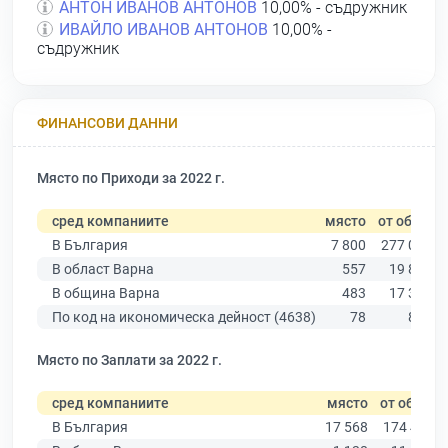
АНТОН ИВАНОВ АНТОНОВ
10,00% - съдружник
ИВАЙЛО ИВАНОВ АНТОНОВ
10,00% -
съдружник
ФИНАНСОВИ ДАННИ
Място по Приходи за 2022 г.
сред компаниите
място
от общо
В България
7 800
277 019
В област Варна
557
19 882
В община Варна
483
17 349
По код на икономическа дейност (4638)
78
848
Място по Заплати за 2022 г.
сред компаниите
място
от общо
В България
17 568
174 403