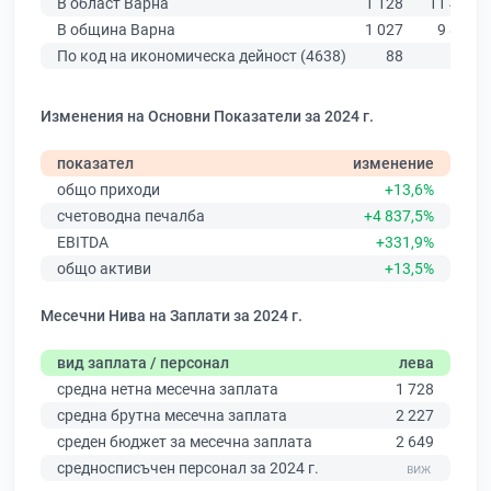
В област Варна
1 128
11 437
В община Варна
1 027
9 876
По код на икономическа дейност (4638)
88
576
Изменения на Основни Показатели за 2024 г.
показател
изменение
общо приходи
+13,6%
счетоводна печалба
+4 837,5%
EBITDA
+331,9%
общо активи
+13,5%
Месечни Нива на Заплати за 2024 г.
вид заплата / персонал
лева
средна нетна месечна заплата
1 728
средна брутна месечна заплата
2 227
среден бюджет за месечна заплата
2 649
средносписъчен персонал за 2024 г.