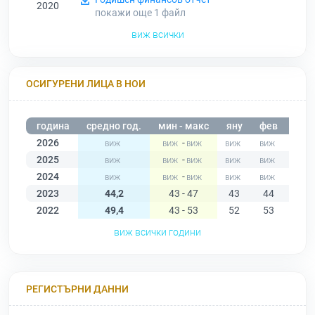
2020
покажи още 1
файл
виж всички
ОСИГУРЕНИ ЛИЦА В НОИ
година
средно год.
мин - макс
яну
фев
мар
2026
-
2025
-
2024
-
2023
44,2
43 - 47
43
44
47
2022
49,4
43 - 53
52
53
53
виж всички години
РЕГИСТЪРНИ ДАННИ