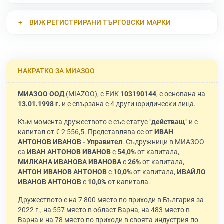
ВИЖ РЕГИСТРИРАНИ ТЪРГОВСКИ МАРКИ
НАКРАТКО ЗА МИАЗОО
МИАЗОО ООД
(MIAZOO), с ЕИК
103190144
, е основана на
13.01.1998 г.
и е свързана с 4 други юридически лица.
Към момента дружеството е със статус "
действащ
" и с
капитал от € 2 556,5. Представлява се от
ИВАН
АНТОНОВ ИВАНОВ - Управител
. Съдружници в МИАЗОО
са
ИВАН АНТОНОВ ИВАНОВ
с
54,0%
от капитала,
МИЛКАНА ИВАНОВА ИВАНОВА
с
26%
от капитала,
АНТОН ИВАНОВ АНТОНОВ
с
10,0%
от капитала,
ИВАЙЛО
ИВАНОВ АНТОНОВ
с
10,0%
от капитала.
Дружеството е на 7 800 място по приходи в България за
2022 г., на 557 място в област Варна, на 483 място в
Варна и на 78 място по приходи в своята индустрия по