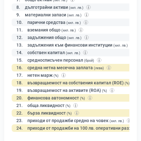
(хил. лв.)
8.
дълготрайни активи
(хил. лв.)
9.
материални запаси
(хил. лв.)
10.
парични средства
(хил. лв.)
11.
вземания общо
(хил. лв.)
12.
задължения общо
(хил. лв.)
13.
задължения към финансови институции
(хил. лв.)
14.
собствен капитал
(хил. лв.)
15.
средносписъчен персонал
(брой)
16.
средна нетна месечна заплата
(лева)
17.
нетен марж
(%)
18.
възвращаемост на собствения капитал (ROE)
(%)
19.
възвращаемост на активите (ROA)
(%)
20.
финансова автономност
(%)
21.
обща ликвидност
(%)
22.
бърза ликвидност
(%)
23.
приходи от продажби средно на човек
(хил. лв.)
24.
приходи от продажби на 100 лв. оперативни разходи