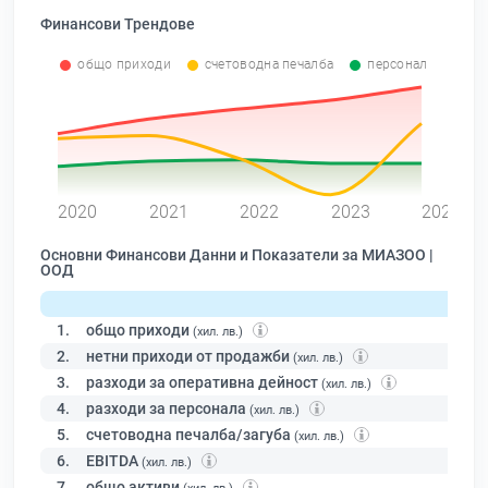
Финансови Трендове
общо приходи
счетоводна печалба
персонал
0
2020
2021
2022
2023
2024
Основни Финансови Данни и Показатели за МИАЗОО |
ООД
1.
общо приходи
(хил. лв.)
2.
нетни приходи от продажби
(хил. лв.)
3.
разходи за оперативна дейност
(хил. лв.)
4.
разходи за персонала
(хил. лв.)
5.
счетоводна печалба/загуба
(хил. лв.)
6.
EBITDA
(хил. лв.)
7.
общо активи