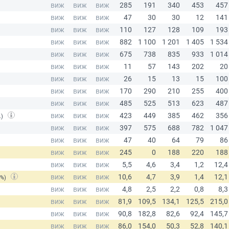
.)
(%)