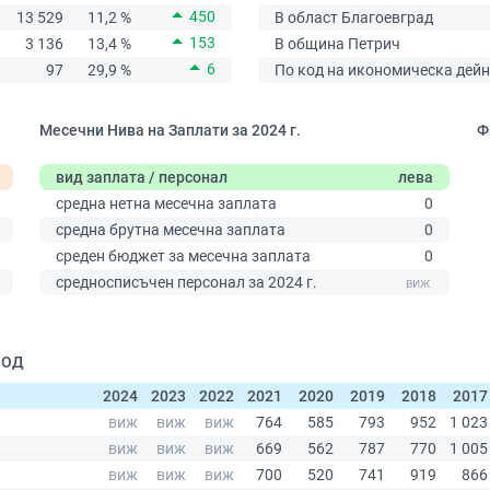
450
13 529
11,2 %
В област Благоевград
153
3 136
13,4 %
В община Петрич
6
97
29,9 %
По код на икономическа дейн
Месечни Нива на Заплати за 2024 г.
Ф
вид заплата / персонал
лева
средна нетна месечна заплата
0
средна брутна месечна заплата
0
среден бюджет за месечна заплата
0
0
средносписъчен персонал за 2024 г.
ООД
2024
2023
2022
2021
2020
2019
2018
2017