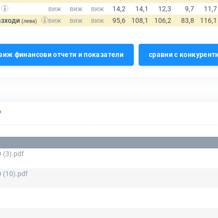
азходи
(лева)
виж финансови отчети и показатели
сравни с конкурент
Р
 (3).pdf
 (10).pdf