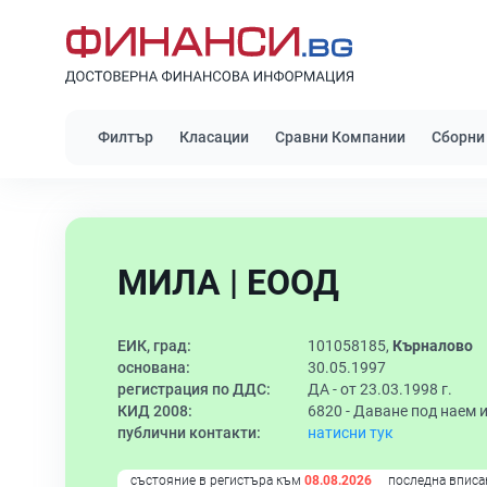
Филтър
Класации
Сравни Компании
Сборни
МИЛА | ЕООД
ЕИК, град:
101058185,
Кърналово
основана:
30.05.1997
регистрация по ДДС:
ДА - от 23.03.1998 г.
КИД 2008:
6820 -
Даване под наем 
публични контакти:
натисни тук
състояние в регистъра към
08.08.2026
последна вписа