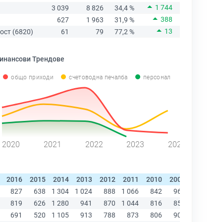
1 744
3 039
8 826
34,4 %
388
627
1 963
31,9 %
13
ост (6820)
61
79
77,2 %
инансови Трендове
общо приходи
счетоводна печалба
персонал
2020
2021
2022
2023
2024
2016
2015
2014
2013
2012
2011
2010
2009
2008