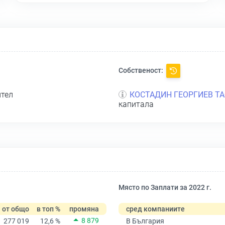
Собственост:
ител
КОСТАДИН ГЕОРГИЕВ Т
капитала
Място по Заплати за 2022 г.
от общо
в топ %
промяна
сред компаниите
8 879
277 019
12,6 %
В България