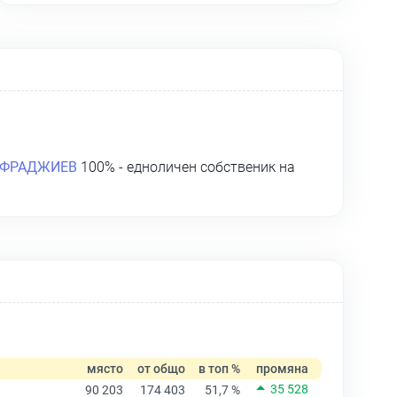
АФРАДЖИЕВ
100% - едноличен собственик на
място
от общо
в топ %
промяна
35 528
90 203
174 403
51,7 %