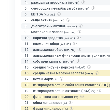
4.
разходи за персонала
(хил. лв.)
5.
счетоводна печалба/загуба
(хил. лв.)
6.
EBITDA
(хил. лв.)
7.
общо активи
(хил. лв.)
8.
дълготрайни активи
(хил. лв.)
9.
материални запаси
(хил. лв.)
10.
парични средства
(хил. лв.)
11.
вземания общо
(хил. лв.)
12.
задължения общо
(хил. лв.)
13.
задължения към финансови институции
(хил. лв
14.
собствен капитал
(хил. лв.)
15.
средносписъчен персонал
(брой)
16.
средна нетна месечна заплата
(лева)
17.
нетен марж
(%)
18.
възвращаемост на собствения капитал (ROE)
19.
възвращаемост на активите (ROA)
(%)
20.
финансова автономност
(%)
21.
обща ликвидност
(%)
22.
бърза ликвидност
(%)