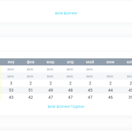
виж всички
яну
фев
мар
апр
май
юни
юл
3
2
2
2
2
2
2
53
51
49
48
45
44
4
43
42
47
47
47
46
3
виж всички години