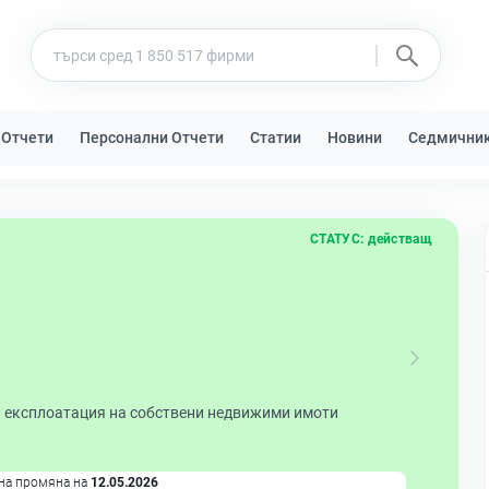
 Отчети
Персонални Отчети
Статии
Новини
Седмични
СТАТУС:
действащ
и експлоатация на собствени недвижими имоти
на промяна на
12.05.2026