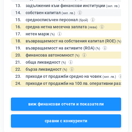
13.
задължения към финансови институции
(хил. лв.)
14.
собствен капитал
(хил. лв.)
15.
средносписъчен персонал
(брой)
16.
средна нетна месечна заплата
(лева)
17.
нетен марж
(%)
18.
възвращаемост на собствения капитал (ROE)
(%)
19.
възвращаемост на активите (ROA)
(%)
20.
финансова автономност
(%)
21.
обща ликвидност
(%)
22.
бърза ликвидност
(%)
23.
приходи от продажби средно на човек
(хил. лв.)
24.
приходи от продажби на 100 лв. оперативни разходи
виж финансови отчети и показатели
сравни с конкуренти