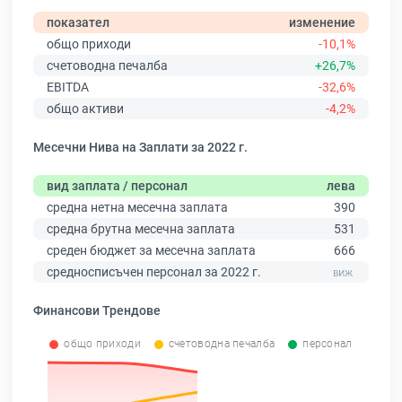
показател
изменение
общо приходи
-10,1%
счетоводна печалба
+26,7%
EBITDA
-32,6%
общо активи
-4,2%
Месечни Нива на Заплати за 2022 г.
вид заплата / персонал
лева
средна нетна месечна заплата
390
средна брутна месечна заплата
531
среден бюджет за месечна заплата
666
средносписъчен персонал за 2022 г.
Финансови Трендове
общо приходи
счетоводна печалба
персонал