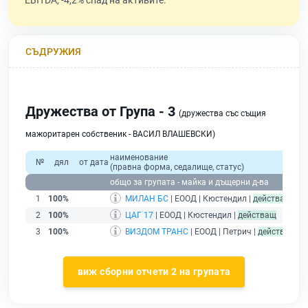
EBITDA, -4,2% спад на активите.
СЪДРУЖИЯ
Дружества от Група - 3
(дружества със същия
мажоритарен собственик - ВАСИЛ ВЛАШЕВСКИ)
наименование
о
№
дял
от дата
(правна форма, седалище, статус)
при
общо за групата - майка и дъщерни д-ва
1
100%
МИЛАН БС
| ЕООД | Кюстендил |
действащ
2
100%
ЦАГ 17
| ЕООД | Кюстендил |
действащ
3
100%
ВИЗДОМ ТРАНС
| ЕООД | Петрич |
действащ
виж сборни отчети 2 на групата