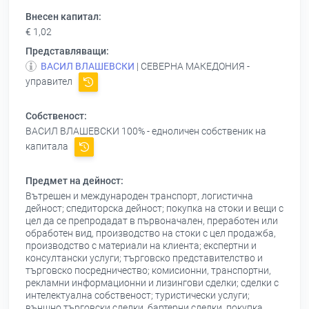
Внесен капитал:
€ 1,02
Представляващи:
ВАСИЛ ВЛАШЕВСКИ
| СЕВЕРНА МАКЕДОНИЯ -
управител
Собственост:
ВАСИЛ ВЛАШЕВСКИ
100% - едноличен собственик на
капитала
Предмет на дейност:
Вътрешен и международен транспорт, логистична
дейност; спедиторска дейност; покупка на стоки и вещи с
цел да се препродадат в първоначален, преработен или
обработен вид, производство на стоки с цел продажба,
производство с материали на клиента; експертни и
консултански услуги; търговско представителство и
търговско посредничество; комисионни, транспортни,
рекламни информационни и лизингови сделки; сделки с
интелектуална собственост; туристически услуги;
външно търговски сделки, бартерни сделки, покупка,