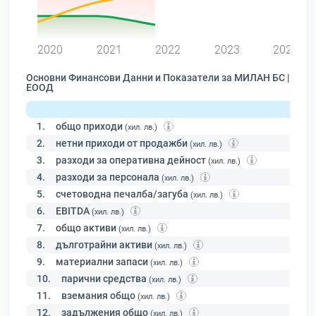
0
2020
2021
2022
2023
2024
Основни Финансови Данни и Показатели за МИЛАН БС |
ЕООД
1.
общо приходи
(хил. лв.)
2.
нетни приходи от продажби
(хил. лв.)
3.
разходи за оперативна дейност
(хил. лв.)
4.
разходи за персонала
(хил. лв.)
5.
счетоводна печалба/загуба
(хил. лв.)
6.
EBITDA
(хил. лв.)
7.
общо активи
(хил. лв.)
8.
дълготрайни активи
(хил. лв.)
9.
материални запаси
(хил. лв.)
10.
парични средства
(хил. лв.)
11.
вземания общо
(хил. лв.)
12.
задължения общо
(хил. лв.)