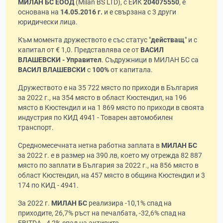
МИЛАН БС ЕООД
(Milan BS LTD), с ЕИК
204075550
, е
основана на
14.05.2016 г.
и е свързана с 3 други
юридически лица.
Към момента дружеството е със статус "
действащ
" и с
капитал от € 1,0. Представлява се от
ВАСИЛ
ВЛАШЕВСКИ - Управител
. Съдружници в МИЛАН БС са
ВАСИЛ ВЛАШЕВСКИ
с
100%
от капитала.
Дружеството е на 35 722 място по приходи в България
за 2022 г., на 354 място в област Кюстендил, на 196
място в Кюстендил и на 1 869 място по приходи в своята
индустрия по КИД 4941 - Товарен автомобилен
транспорт.
Средномесечната нетна работна заплата в
МИЛАН БС
за 2022 г. е в размер на 390 лв, което му отрежда 82 887
място по заплати в България за 2022 г., на 856 място в
област Кюстендил, на 457 място в община Кюстендил и 3
174 по КИД - 4941.
За 2022 г.
МИЛАН БС
реализира -10,1% спад на
приходите, 26,7% ръст на печалбата, -32,6% спад на