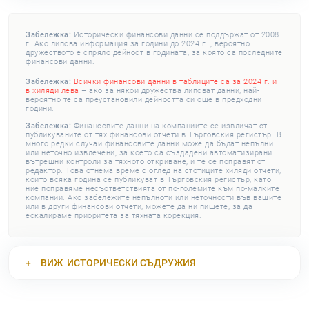
Забележка:
Исторически финансови данни се поддържат от 2008
г. Ако липсва информация за години до 2024 г. , вероятно
дружеството е спряло дейност в годината, за която са последните
финансови данни.
Забележка:
Всички финансови данни в таблиците са за 2024 г. и
в хиляди лева
– ако за някои дружества липсват данни, най-
вероятно те са преустановили дейността си още в предходни
години.
Забележка:
Финансовите данни на компаниите се извличат от
публикуваните от тях финансови отчети в Търговския регистър. В
много редки случаи финансовите данни може да бъдат непълни
или неточно извлечени, за което са създадени автоматизирани
вътрешни контроли за тяхното откриване, и те се поправят от
редактор. Това отнема време с оглед на стотиците хиляди отчети,
които всяка година се публикуват в Търговския регистър, като
ние поправяме несъответствията от по-големите към по-малките
компании. Ако забележите непълноти или неточности във вашите
или в други финансови отчети, можете да ни пишете, за да
ескалираме приоритета за тяхната корекция.
ВИЖ
ИСТОРИЧЕСКИ СЪДРУЖИЯ