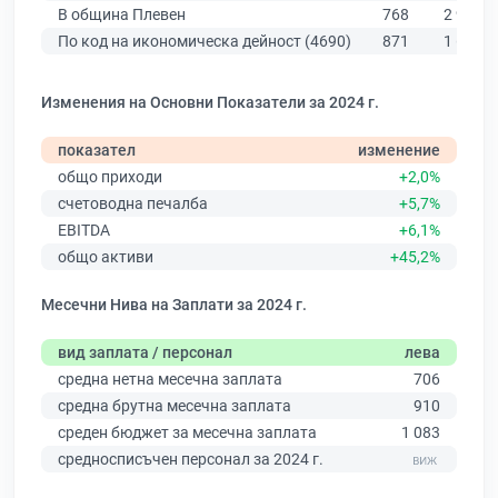
В община Плевен
768
2 923
По код на икономическа дейност (4690)
871
1 619
Изменения на Основни Показатели за 2024 г.
показател
изменение
общо приходи
+2,0%
счетоводна печалба
+5,7%
EBITDA
+6,1%
общо активи
+45,2%
Месечни Нива на Заплати за 2024 г.
вид заплата / персонал
лева
средна нетна месечна заплата
706
средна брутна месечна заплата
910
среден бюджет за месечна заплата
1 083
средносписъчен персонал за 2024 г.