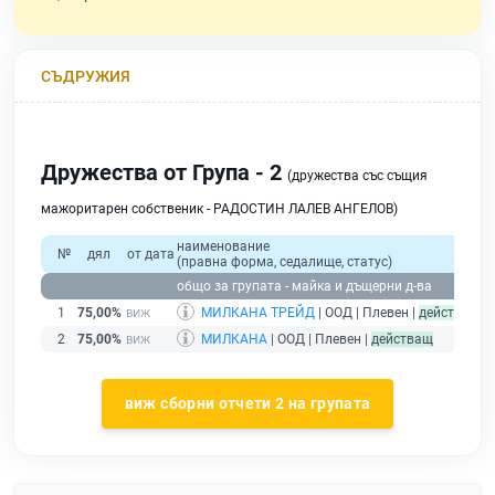
СЪДРУЖИЯ
Дружества от Група - 2
(дружества със същия
мажоритарен собственик - РАДОСТИН ЛАЛЕВ АНГЕЛОВ)
наименование
№
дял
от дата
(правна форма, седалище, статус)
при
общо за групата - майка и дъщерни д-ва
1
75,00%
МИЛКАНА ТРЕЙД
| ООД | Плевен |
действащ
2
75,00%
МИЛКАНА
| ООД | Плевен |
действащ
виж сборни отчети 2 на групата