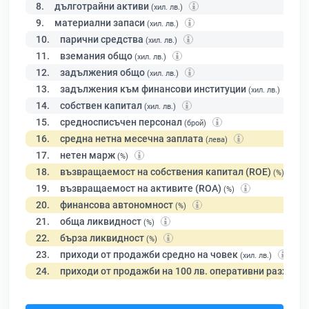
8.
дълготрайни активи
(хил. лв.)
9.
материални запаси
(хил. лв.)
10.
парични средства
(хил. лв.)
11.
вземания общо
(хил. лв.)
12.
задължения общо
(хил. лв.)
13.
задължения към финансови институции
(хил. лв.)
14.
собствен капитал
(хил. лв.)
15.
средносписъчен персонал
(брой)
16.
средна нетна месечна заплата
(лева)
17.
нетен марж
(%)
18.
възвращаемост на собствения капитал (ROE)
(%)
19.
възвращаемост на активите (ROA)
(%)
20.
финансова автономност
(%)
21.
обща ликвидност
(%)
22.
бърза ликвидност
(%)
23.
приходи от продажби средно на човек
(хил. лв.)
24.
приходи от продажби на 100 лв. оперативни разходи