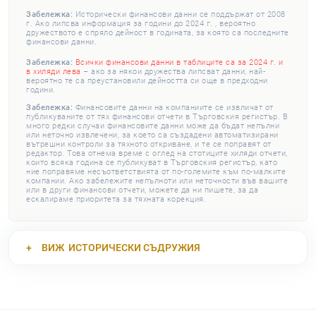
Забележка:
Исторически финансови данни се поддържат от 2008
г. Ако липсва информация за години до 2024 г. , вероятно
дружеството е спряло дейност в годината, за която са последните
финансови данни.
Забележка:
Всички финансови данни в таблиците са за 2024 г. и
в хиляди лева
– ако за някои дружества липсват данни, най-
вероятно те са преустановили дейността си още в предходни
години.
Забележка:
Финансовите данни на компаниите се извличат от
публикуваните от тях финансови отчети в Търговския регистър. В
много редки случаи финансовите данни може да бъдат непълни
или неточно извлечени, за което са създадени автоматизирани
вътрешни контроли за тяхното откриване, и те се поправят от
редактор. Това отнема време с оглед на стотиците хиляди отчети,
които всяка година се публикуват в Търговския регистър, като
ние поправяме несъответствията от по-големите към по-малките
компании. Ако забележите непълноти или неточности във вашите
или в други финансови отчети, можете да ни пишете, за да
ескалираме приоритета за тяхната корекция.
ВИЖ
ИСТОРИЧЕСКИ СЪДРУЖИЯ