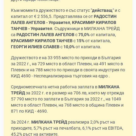
Към момента дружеството е със статус "
действащ
" и с
капитал от € 2 556,5. Представлява се от
РАДОСТИН
ЛАЛЕВ АНГЕЛОВ - Управител
,
КРАСИМИР КИРИЛОВ
ТАНЧЕВ - Управител
. Съдружници в МИЛКАНА ТРЕЙД
са
РАДОСТИН ЛАЛЕВ АНГЕЛОВ
с
75,0%
от капитала,
КРАСИМИР КИРИЛОВ ТАНЧЕВ
с
15%
от капитала,
ГЕОРГИ ИЛИЕВ СЛАВЕВ
с
10,0%
от капитала.
Дружеството е на 33 955 място по приходи в България
за 2022 г., на 729 място в област Плевен, на 491 място в
Плевен и на 788 място по приходи в своята индустрия по
КИД 4690 - Неспециализирана търговия на едро .
Средномесечната нетна работна заплата в
МИЛКАНА
ТРЕЙД
за 2022 г. е в размер на 706 лв, което му отрежда
57 790 място по заплати в България за 2022 г., на 1049
място в област Плевен, на 768 място в община Плевен и
871 по КИД - 4690.
За 2024 г.
МИЛКАНА ТРЕЙД
реализира 2,0% ръст на
приходите, 5,7% ръст на печалбата, 6,1% ръст на EBITDA,
45,2% ръст на активите.