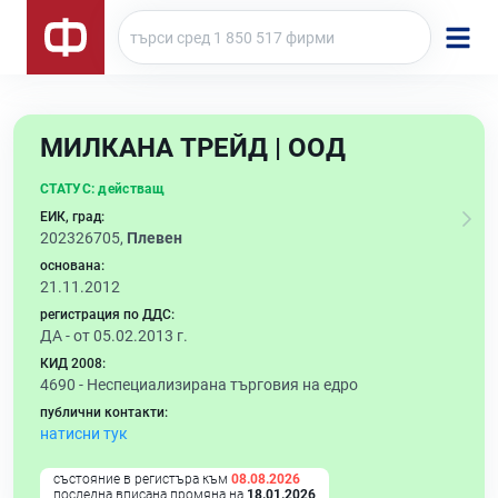
МИЛКАНА ТРЕЙД | ООД
СТАТУС:
действащ
ЕИК, град:
202326705,
Плевен
основана:
21.11.2012
регистрация по ДДС:
ДА - от 05.02.2013 г.
КИД 2008:
4690 -
Неспециализирана търговия на едро
публични контакти:
натисни тук
състояние в регистъра към
08.08.2026
последна вписана промяна на
18.01.2026