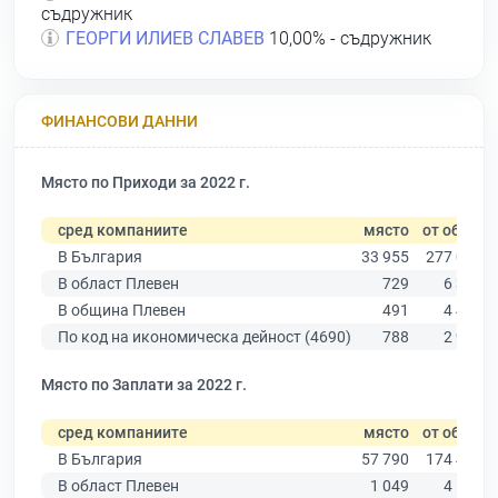
съдружник
ГЕОРГИ ИЛИЕВ СЛАВЕВ
10,00% - съдружник
ФИНАНСОВИ ДАННИ
Място по Приходи за 2022 г.
сред компаниите
място
от общо
В България
33 955
277 019
В област Плевен
729
6 347
В община Плевен
491
4 459
По код на икономическа дейност (4690)
788
2 922
Място по Заплати за 2022 г.
сред компаниите
място
от общо
В България
57 790
174 403
В област Плевен
1 049
4 191