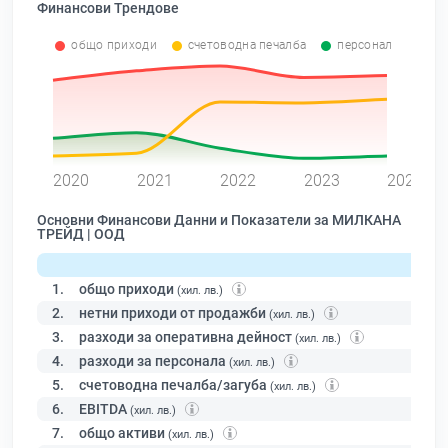
Финансови Трендове
общо приходи
счетоводна печалба
персонал
0
2020
2021
2022
2023
2024
Основни Финансови Данни и Показатели за МИЛКАНА
ТРЕЙД | ООД
1.
общо приходи
(хил. лв.)
2.
нетни приходи от продажби
(хил. лв.)
3.
разходи за оперативна дейност
(хил. лв.)
4.
разходи за персонала
(хил. лв.)
5.
счетоводна печалба/загуба
(хил. лв.)
6.
EBITDA
(хил. лв.)
7.
общо активи
(хил. лв.)