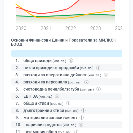
0
2020
2021
2022
2023
2024
Основни Финансови Данни и Показатели за МИЛКО |
ЕООД
1.
общо приходи
(хил. лв.)
2.
нетни приходи от продажби
(хил. лв.)
3.
разходи за оперативна дейност
(хил. лв.)
4.
разходи за персонала
(хил. лв.)
5.
счетоводна печалба/загуба
(хил. лв.)
6.
EBITDA
(хил. лв.)
7.
общо активи
(хил. лв.)
8.
дълготрайни активи
(хил. лв.)
9.
материални запаси
(хил. лв.)
10.
парични средства
(хил. лв.)
11.
вземания общо
(хил. лв.)