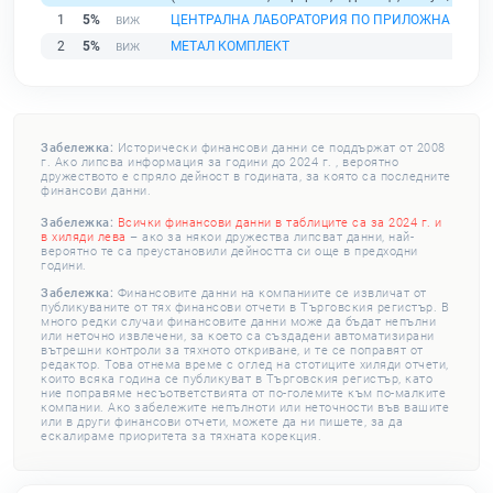
1
5%
ЦЕНТРАЛНА ЛАБОРАТОРИЯ ПО ПРИЛОЖНА ФИЗИК
2
5%
МЕТАЛ КОМПЛЕКТ
Забележка:
Исторически финансови данни се поддържат от 2008
г. Ако липсва информация за години до 2024 г. , вероятно
дружеството е спряло дейност в годината, за която са последните
финансови данни.
Забележка:
Всички финансови данни в таблиците са за 2024 г. и
в хиляди лева
– ако за някои дружества липсват данни, най-
вероятно те са преустановили дейността си още в предходни
години.
Забележка:
Финансовите данни на компаниите се извличат от
публикуваните от тях финансови отчети в Търговския регистър. В
много редки случаи финансовите данни може да бъдат непълни
или неточно извлечени, за което са създадени автоматизирани
вътрешни контроли за тяхното откриване, и те се поправят от
редактор. Това отнема време с оглед на стотиците хиляди отчети,
които всяка година се публикуват в Търговския регистър, като
ние поправяме несъответствията от по-големите към по-малките
компании. Ако забележите непълноти или неточности във вашите
или в други финансови отчети, можете да ни пишете, за да
ескалираме приоритета за тяхната корекция.