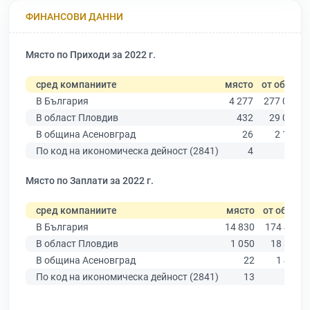
ФИНАНСОВИ ДАННИ
Място по Приходи за 2022 г.
сред компаниите
място
от общо
В България
4 277
277 019
В област Пловдив
432
29 067
В община Асеновград
26
2 168
По код на икономическа дейност (2841)
4
37
Място по Заплати за 2022 г.
сред компаниите
място
от общо
В България
14 830
174 403
В област Пловдив
1 050
18 305
В община Асеновград
22
1 418
По код на икономическа дейност (2841)
13
33