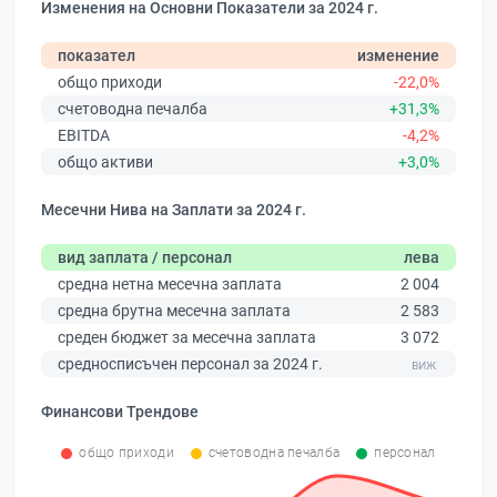
Изменения на Основни Показатели за 2024 г.
показател
изменение
общо приходи
-22,0%
счетоводна печалба
+31,3%
EBITDA
-4,2%
общо активи
+3,0%
Месечни Нива на Заплати за 2024 г.
вид заплата / персонал
лева
средна нетна месечна заплата
2 004
средна брутна месечна заплата
2 583
среден бюджет за месечна заплата
3 072
средносписъчен персонал за 2024 г.
Финансови Трендове
общо приходи
счетоводна печалба
персонал