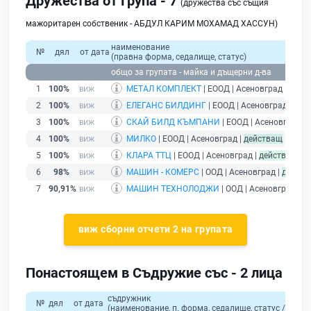
Дружества от Група - 7
(дружества със същия
мажоритарен собственик - АБДУЛ КАРИМ МОХАМАД ХАССУН)
наименование
№
дял
от дата
(правна форма, седалище, статус)
общо за групата - майка и дъщерни д-ва
1
100%
МЕТАЛ КОМПЛЕКТ
| ЕООД | Асеновград |
дейс
2
100%
ЕЛЕГАНС БИЛДИНГ
| ЕООД | Асеновград |
дей
3
100%
СКАЙ БИЛД КЪМПАНИ
| ЕООД | Асеновград |
4
100%
МИЛКО
| ЕООД | Асеновград |
действащ
5
100%
КЛАРА ТТЦ
| ЕООД | Асеновград |
действащ
6
98%
МАШИН - КОМЕРС
| ООД | Асеновград |
действ
7
90,91%
МАШИН ТЕХНОЛОДЖИ
| ООД | Асеновград |
д
виж сборни отчети 2 на групата
Понастоящем в Съдружие със - 2 лица
съдружник
№
дял
от дата
(наименование, п. форма, седалище, статус / физи