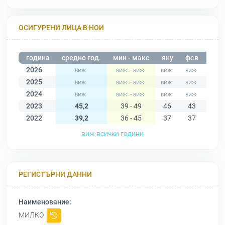
ОСИГУРЕНИ ЛИЦА В НОИ
година
средно год.
мин - макс
яну
фев
мар
2026
-
2025
-
2024
-
2023
45,2
39 - 49
46
43
44
2022
39,2
36 - 45
37
37
37
виж всички години
РЕГИСТЪРНИ ДАННИ
Наименование:
МИЛКО