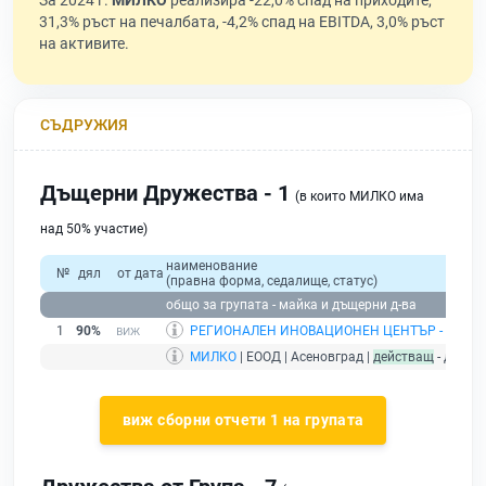
За 2024 г.
МИЛКО
реализира -22,0% спад на приходите,
31,3% ръст на печалбата, -4,2% спад на EBITDA, 3,0% ръст
на активите.
СЪДРУЖИЯ
Дъщерни Дружества - 1
(в които МИЛКО има
над 50% участие)
наименование
№
дял
от дата
(правна форма, седалище, статус)
общо за групата - майка и дъщерни д-ва
1
90%
РЕГИОНАЛЕН ИНОВАЦИОНЕН ЦЕНТЪР - АСЕН
МИЛКО
| ЕООД | Асеновград |
действащ
- друже
виж сборни отчети 1 на групата