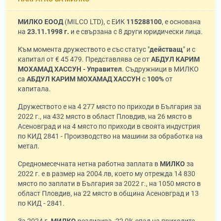
МИЛКО ЕООД
(MILCO LTD), с ЕИК
115288100
, е основана
на
23.11.1998 г.
и е свързана с 8 други юридически лица.
Към момента дружеството е със статус "
действащ
" и с
капитал от € 45 479. Представлява се от
АБДУЛ КАРИМ
МОХАМАД ХАССУН - Управител
. Съдружници в МИЛКО
са
АБДУЛ КАРИМ МОХАМАД ХАССУН
с
100%
от
капитала.
Дружеството е на 4 277 място по приходи в България за
2022 г., на 432 място в област Пловдив, на 26 място в
Асеновград и на 4 място по приходи в своята индустрия
по КИД 2841 - Производство на машини за обработка на
метал.
Средномесечната нетна работна заплата в
МИЛКО
за
2022 г. е в размер на 2004 лв, което му отрежда 14 830
място по заплати в България за 2022 г., на 1050 място в
област Пловдив, на 22 място в община Асеновград и 13
по КИД - 2841.