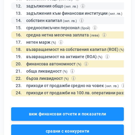
12.
задължения общо
(хил. лв.)
13.
задължения към финансови институции
(хил. лв.)
14.
собствен капитал
(хил. лв.)
15.
средносписъчен персонал
(брой)
16.
средна нетна месечна заплата
(лева)
17.
нетен марж
(%)
18.
възвращаемост на собствения капитал (ROE)
(%)
19.
възвращаемост на активите (ROA)
(%)
20.
финансова автономност
(%)
21.
обща ликвидност
(%)
22.
бърза ликвидност
(%)
23.
приходи от продажби средно на човек
(хил. лв.)
24.
приходи от продажби на 100 лв. оперативни разходи
виж финансови отчети и показатели
сравни с конкуренти