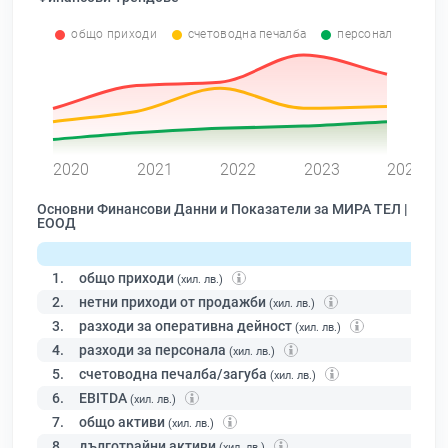
общо приходи
счетоводна печалба
персонал
0
2020
2021
2022
2023
2024
Основни Финансови Данни и Показатели за МИРА ТЕЛ |
ЕООД
1.
общо приходи
(хил. лв.)
2.
нетни приходи от продажби
(хил. лв.)
3.
разходи за оперативна дейност
(хил. лв.)
4.
разходи за персонала
(хил. лв.)
5.
счетоводна печалба/загуба
(хил. лв.)
6.
EBITDA
(хил. лв.)
7.
общо активи
(хил. лв.)
8.
дълготрайни активи
(хил. лв.)