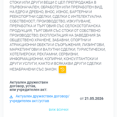
СТОКИ ИЛИ ДРУГИ ВЕЩИ С ЦЕЛ ПРЕПРОДАЖБА В
ПЪРВОНАЧАЛЕН, ОБРАБОТЕН ИЛИ ПРЕРАБОТЕН ВИД,
НА ЕДРО И ДРЕБНО, ВНОС, ИЗНОС, БАРТЕРНИ И
РЕЕКСПОРТНИ СДЕЛКИ; СДЕЛКИ С ИНТЕЛЕКТУАЛНА
СОБСТВЕНОСТ; ПРОИЗВОДСТВО, ИЗКУПУВАНЕ,
ПРЕРАБОТКА И ТЪРГОВИЯ СЪС СЕЛСКОСТОПАНСКА
ПРОДУКЦИЯ; ТЪРГОВИЯ СЪС СТОКИ ОТ СОБСТВЕНО
ПРОИЗВОДСТВО; ЕКСПЛОАТАЦИЯ НА ЗАВЕДЕНИЯ ЗА
ОБЩЕСТВЕНО ХРАНЕНЕ, ЗАБАВНИ, СПОРТНИ И
АТРАКЦИОННИ ОБЕКТИ И СЪОРЪЖЕНИЯ; ЛИЗИНГОВИ,
МАРКЕТИНГОВИ И ВАЛУТНИ СДЕЛКИ; ТУРИСТИЧЕСКИ,
ХОТЕЛИЕРСКИ, РЕКЛАМНИ, СЕРВИЗНИ,
ИНФОРМАЦИОННИ, КОПИРНИ, КОНСУЛТАНТСКИ И
ДРУГИ УСЛУГИ, КАКТО И ВСЯКАКВИ ДРУГИ СДЕЛКИ
НЕЗАБРАНЕНИ СЪС ЗАКОН.
Актуален дружествен
договор, устав,
или учредителен акт:
Актуален дружествен договор/
от
21.05.2026
учредителен акт/устав
виж всички