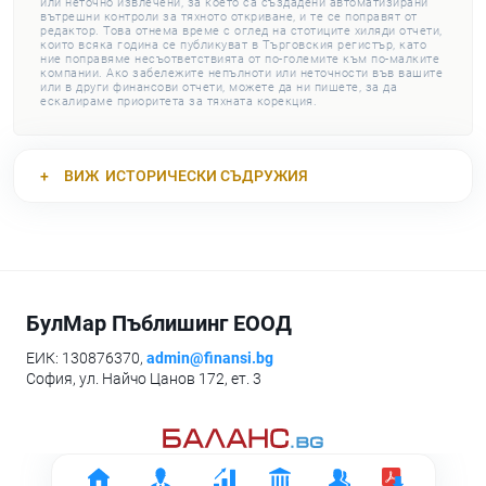
или неточно извлечени, за което са създадени автоматизирани
вътрешни контроли за тяхното откриване, и те се поправят от
редактор. Това отнема време с оглед на стотиците хиляди отчети,
които всяка година се публикуват в Търговския регистър, като
ние поправяме несъответствията от по-големите към по-малките
компании. Ако забележите непълноти или неточности във вашите
или в други финансови отчети, можете да ни пишете, за да
ескалираме приоритета за тяхната корекция.
ВИЖ
ИСТОРИЧЕСКИ СЪДРУЖИЯ
БулМар Пъблишинг ЕООД
ЕИК: 130876370,
admin@finansi.bg
София, ул. Найчо Цанов 172, ет. 3