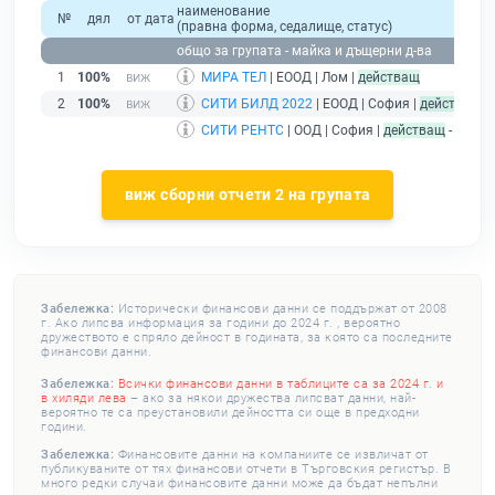
наименование
№
дял
от дата
(правна форма, седалище, статус)
общо за групата - майка и дъщерни д-ва
1
100%
МИРА ТЕЛ
| ЕООД | Лом |
действащ
2
100%
СИТИ БИЛД 2022
| ЕООД | София |
действащ
СИТИ РЕНТС
| ООД | София |
действащ
- друже
виж сборни отчети 2 на групата
Забележка:
Исторически финансови данни се поддържат от 2008
г. Ако липсва информация за години до 2024 г. , вероятно
дружеството е спряло дейност в годината, за която са последните
финансови данни.
Забележка:
Всички финансови данни в таблиците са за 2024 г. и
в хиляди лева
– ако за някои дружества липсват данни, най-
вероятно те са преустановили дейността си още в предходни
години.
Забележка:
Финансовите данни на компаниите се извличат от
публикуваните от тях финансови отчети в Търговския регистър. В
много редки случаи финансовите данни може да бъдат непълни