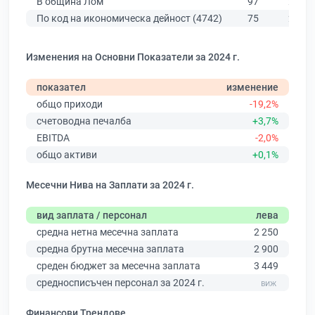
В община Лом
97
285
По код на икономическа дейност (4742)
75
207
Изменения на Основни Показатели за 2024 г.
показател
изменение
общо приходи
-19,2%
счетоводна печалба
+3,7%
EBITDA
-2,0%
общо активи
+0,1%
Месечни Нива на Заплати за 2024 г.
вид заплата / персонал
лева
средна нетна месечна заплата
2 250
средна брутна месечна заплата
2 900
среден бюджет за месечна заплата
3 449
средносписъчен персонал за 2024 г.
Финансови Трендове