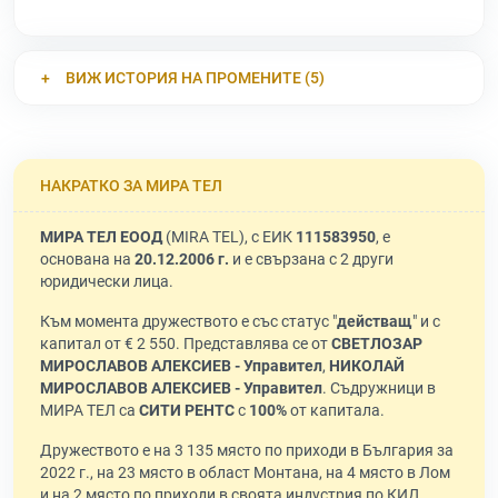
ВИЖ ИСТОРИЯ НА ПРОМЕНИТЕ (5)
НАКРАТКО ЗА МИРА ТЕЛ
МИРА ТЕЛ ЕООД
(MIRA TEL), с ЕИК
111583950
, е
основана на
20.12.2006 г.
и е свързана с 2 други
юридически лица.
Към момента дружеството е със статус "
действащ
" и с
капитал от € 2 550. Представлява се от
СВЕТЛОЗАР
МИРОСЛАВОВ АЛЕКСИЕВ - Управител
,
НИКОЛАЙ
МИРОСЛАВОВ АЛЕКСИЕВ - Управител
. Съдружници в
МИРА ТЕЛ са
СИТИ РЕНТС
с
100%
от капитала.
Дружеството е на 3 135 място по приходи в България за
2022 г., на 23 място в област Монтана, на 4 място в Лом
и на 2 място по приходи в своята индустрия по КИД