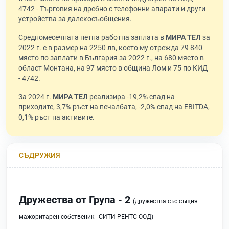
4742 - Търговия на дребно с телефонни апарати и други
устройства за далекосъобщения.
Средномесечната нетна работна заплата в
МИРА ТЕЛ
за
2022 г. е в размер на 2250 лв, което му отрежда 79 840
място по заплати в България за 2022 г., на 680 място в
област Монтана, на 97 място в община Лом и 75 по КИД
- 4742.
За 2024 г.
МИРА ТЕЛ
реализира -19,2% спад на
приходите, 3,7% ръст на печалбата, -2,0% спад на EBITDA,
0,1% ръст на активите.
СЪДРУЖИЯ
Дружества от Група - 2
(дружества със същия
мажоритарен собственик - СИТИ РЕНТС ООД)