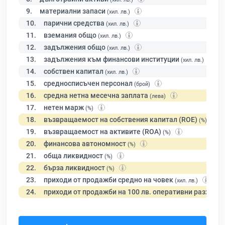
9.
материални запаси
(хил. лв.)
10.
парични средства
(хил. лв.)
11.
вземания общо
(хил. лв.)
12.
задължения общо
(хил. лв.)
13.
задължения към финансови институции
(хил. лв.)
14.
собствен капитал
(хил. лв.)
15.
средносписъчен персонал
(брой)
16.
средна нетна месечна заплата
(лева)
17.
нетен марж
(%)
18.
възвращаемост на собствения капитал (ROE)
(%)
19.
възвращаемост на активите (ROA)
(%)
20.
финансова автономност
(%)
21.
обща ликвидност
(%)
22.
бърза ликвидност
(%)
23.
приходи от продажби средно на човек
(хил. лв.)
24.
приходи от продажби на 100 лв. оперативни разходи