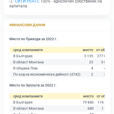
СИТИ РЕНТС
100% - едноличен собственик на
капитала
ФИНАНСОВИ ДАННИ
Място по Приходи за 2022 г.
сред компаниите
място
от общо
В България
3 135
277 019
В област Монтана
23
3 030
В община Лом
4
458
По код на икономическа дейност (4742)
2
344
Място по Заплати за 2022 г.
сред компаниите
място
от общо
В България
79 840
174 403
В област Монтана
680
1 936