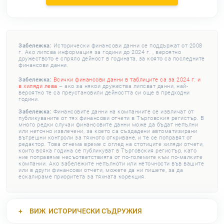
Забележка:
Исторически финансови данни се поддържат от 2008
г. Ако липсва информация за години до 2024 г. , вероятно
дружеството е спряло дейност в годината, за която са последните
финансови данни.
Забележка:
Всички финансови данни в таблиците са за 2024 г. и
в хиляди лева
– ако за някои дружества липсват данни, най-
вероятно те са преустановили дейността си още в предходни
години.
Забележка:
Финансовите данни на компаниите се извличат от
публикуваните от тях финансови отчети в Търговския регистър. В
много редки случаи финансовите данни може да бъдат непълни
или неточно извлечени, за което са създадени автоматизирани
вътрешни контроли за тяхното откриване, и те се поправят от
редактор. Това отнема време с оглед на стотиците хиляди отчети,
които всяка година се публикуват в Търговския регистър, като
ние поправяме несъответствията от по-големите към по-малките
компании. Ако забележите непълноти или неточности във вашите
или в други финансови отчети, можете да ни пишете, за да
ескалираме приоритета за тяхната корекция.
ВИЖ
ИСТОРИЧЕСКИ СЪДРУЖИЯ