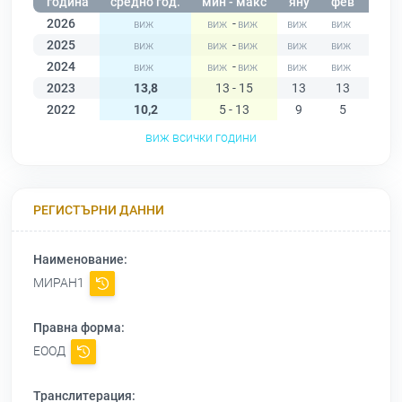
година
средно год.
мин - макс
яну
фев
мар
2026
-
2025
-
2024
-
2023
13,8
13 - 15
13
13
14
2022
10,2
5 - 13
9
5
6
виж всички години
РЕГИСТЪРНИ ДАННИ
Наименование:
МИРАН1
Правна форма:
ЕООД
Транслитерация: