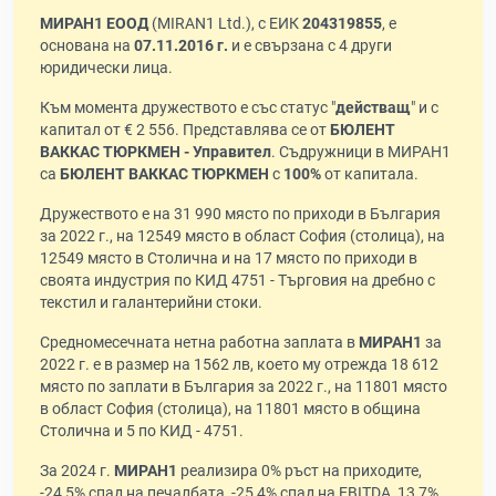
МИРАН1 ЕООД
(MIRAN1 Ltd.), с ЕИК
204319855
, е
основана на
07.11.2016 г.
и е свързана с 4 други
юридически лица.
Към момента дружеството е със статус "
действащ
" и с
капитал от € 2 556. Представлява се от
БЮЛЕНТ
ВАККАС ТЮРКМЕН - Управител
. Съдружници в МИРАН1
са
БЮЛЕНТ ВАККАС ТЮРКМЕН
с
100%
от капитала.
Дружеството е на 31 990 място по приходи в България
за 2022 г., на 12549 място в област София (столица), на
12549 място в Столична и на 17 място по приходи в
своята индустрия по КИД 4751 - Търговия на дребно с
текстил и галантерийни стоки.
Средномесечната нетна работна заплата в
МИРАН1
за
2022 г. е в размер на 1562 лв, което му отрежда 18 612
място по заплати в България за 2022 г., на 11801 място
в област София (столица), на 11801 място в община
Столична и 5 по КИД - 4751.
За 2024 г.
МИРАН1
реализира 0% ръст на приходите,
-24,5% спад на печалбата, -25,4% спад на EBITDA, 13,7%