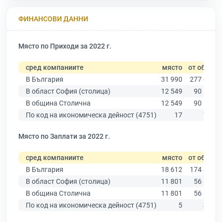
ФИНАНСОВИ ДАННИ
Място по Приходи за 2022 г.
сред компаниите
място
от общо
В България
31 990
277 019
В област София (столица)
12 549
90 178
В община Столична
12 549
90 178
По код на икономическа дейност (4751)
17
768
Място по Заплати за 2022 г.
сред компаниите
място
от общо
В България
18 612
174 403
В област София (столица)
11 801
56 378
В община Столична
11 801
56 378
По код на икономическа дейност (4751)
5
413