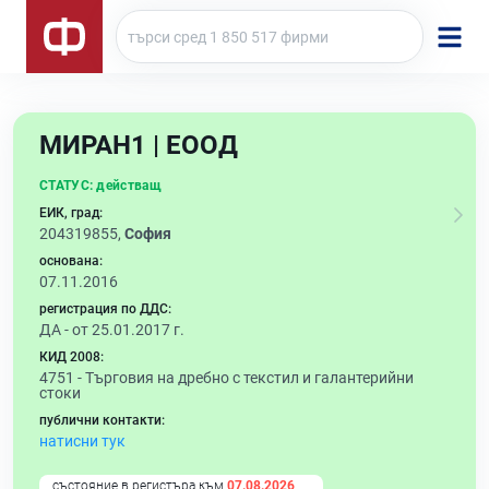
МИРАН1 | ЕООД
СТАТУС:
действащ
ЕИК, град:
204319855,
София
основана:
07.11.2016
регистрация по ДДС:
ДА - от 25.01.2017 г.
КИД 2008:
4751 -
Търговия на дребно с текстил и галантерийни
стоки
публични контакти:
натисни тук
състояние в регистъра към
07.08.2026