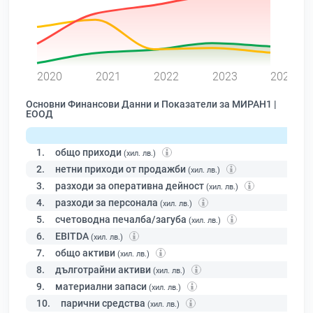
0
2020
2021
2022
2023
2024
Основни Финансови Данни и Показатели за МИРАН1 |
ЕООД
1.
общо приходи
(хил. лв.)
2.
нетни приходи от продажби
(хил. лв.)
3.
разходи за оперативна дейност
(хил. лв.)
4.
разходи за персонала
(хил. лв.)
5.
счетоводна печалба/загуба
(хил. лв.)
6.
EBITDA
(хил. лв.)
7.
общо активи
(хил. лв.)
8.
дълготрайни активи
(хил. лв.)
9.
материални запаси
(хил. лв.)
10.
парични средства
(хил. лв.)