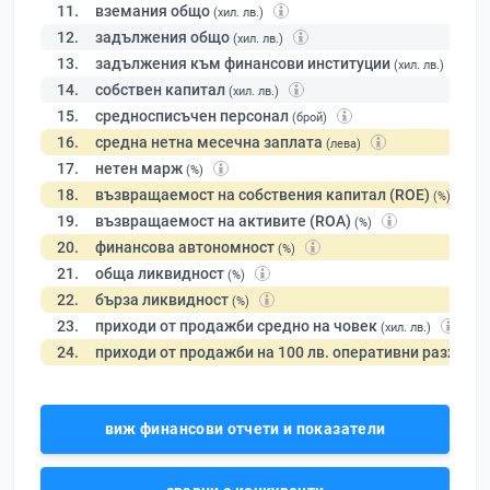
11.
вземания общо
(хил. лв.)
12.
задължения общо
(хил. лв.)
13.
задължения към финансови институции
(хил. лв.)
14.
собствен капитал
(хил. лв.)
15.
средносписъчен персонал
(брой)
16.
средна нетна месечна заплата
(лева)
17.
нетен марж
(%)
18.
възвращаемост на собствения капитал (ROE)
(%)
19.
възвращаемост на активите (ROA)
(%)
20.
финансова автономност
(%)
21.
обща ликвидност
(%)
22.
бърза ликвидност
(%)
23.
приходи от продажби средно на човек
(хил. лв.)
24.
приходи от продажби на 100 лв. оперативни разходи
виж финансови отчети и показатели