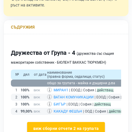
ръст на активите.
СЪДРУЖИЯ
Дружества от Група - 4
(дружества със същия
мажоритарен собственик - БЮЛЕНТ ВАККАС ТЮРКМЕН)
наименование
№
дял
от дата
(правна форма, седалище, статус)
общо за групата - майка и дъщерни д-ва
1
100%
МИРАН1
| ЕООД | София |
действащ
2
100%
ВАТАН КОМУНИКАЦИИ
| ЕООД | София |
дейс
3
100%
БИГЪР
| ЕООД | София |
действащ
4
99,00%
КАКАДУ ФЕШЪН
| ООД | София |
действащ
виж сборни отчети 2 на групата