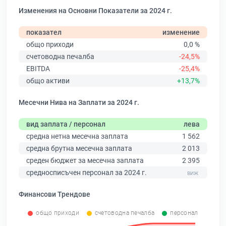
Изменения на Основни Показатели за 2024 г.
показател
изменение
общо приходи
0,0 %
счетоводна печалба
-24,5%
EBITDA
-25,4%
общо активи
+13,7%
Месечни Нива на Заплати за 2024 г.
вид заплата / персонал
лева
средна нетна месечна заплата
1 562
средна брутна месечна заплата
2 013
среден бюджет за месечна заплата
2 395
средносписъчен персонал за 2024 г.
Финансови Трендове
общо приходи
счетоводна печалба
персонал