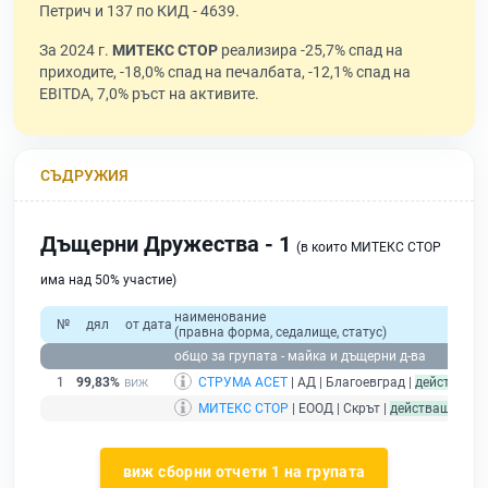
Петрич и 137 по КИД - 4639.
За 2024 г.
МИТЕКС СТОР
реализира -25,7% спад на
приходите, -18,0% спад на печалбата, -12,1% спад на
EBITDA, 7,0% ръст на активите.
СЪДРУЖИЯ
Дъщерни Дружества - 1
(в които МИТЕКС СТОР
има над 50% участие)
наименование
№
дял
от дата
(правна форма, седалище, статус)
общо за групата - майка и дъщерни д-ва
1
99,83%
СТРУМА АСЕТ
| АД | Благоевград |
действащ
МИТЕКС СТОР
| ЕООД | Скрът |
действащ
- дру
виж сборни отчети 1 на групата