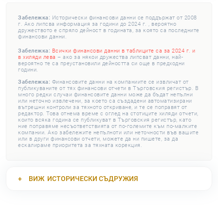
Забележка:
Исторически финансови данни се поддържат от 2008
г. Ако липсва информация за години до 2024 г. , вероятно
дружеството е спряло дейност в годината, за която са последните
финансови данни.
Забележка:
Всички финансови данни в таблиците са за 2024 г. и
в хиляди лева
– ако за някои дружества липсват данни, най-
вероятно те са преустановили дейността си още в предходни
години.
Забележка:
Финансовите данни на компаниите се извличат от
публикуваните от тях финансови отчети в Търговския регистър. В
много редки случаи финансовите данни може да бъдат непълни
или неточно извлечени, за което са създадени автоматизирани
вътрешни контроли за тяхното откриване, и те се поправят от
редактор. Това отнема време с оглед на стотиците хиляди отчети,
които всяка година се публикуват в Търговския регистър, като
ние поправяме несъответствията от по-големите към по-малките
компании. Ако забележите непълноти или неточности във вашите
или в други финансови отчети, можете да ни пишете, за да
ескалираме приоритета за тяхната корекция.
ВИЖ
ИСТОРИЧЕСКИ СЪДРУЖИЯ