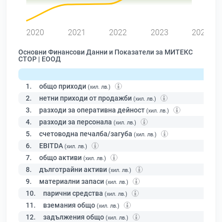
0
2020
2021
2022
2023
2024
Основни Финансови Данни и Показатели за МИТЕКС
СТОР | ЕООД
1.
общо приходи
(хил. лв.)
2.
нетни приходи от продажби
(хил. лв.)
3.
разходи за оперативна дейност
(хил. лв.)
4.
разходи за персонала
(хил. лв.)
5.
счетоводна печалба/загуба
(хил. лв.)
6.
EBITDA
(хил. лв.)
7.
общо активи
(хил. лв.)
8.
дълготрайни активи
(хил. лв.)
9.
материални запаси
(хил. лв.)
10.
парични средства
(хил. лв.)
11.
вземания общо
(хил. лв.)
12.
задължения общо
(хил. лв.)