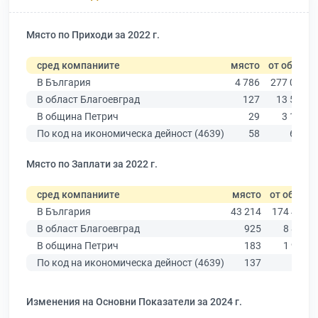
Място по Приходи за 2022 г.
сред компаниите
място
от общо
В България
4 786
277 019
В област Благоевград
127
13 529
В община Петрич
29
3 136
По код на икономическа дейност (4639)
58
639
Място по Заплати за 2022 г.
сред компаниите
място
от общо
В България
43 214
174 403
В област Благоевград
925
8 826
В община Петрич
183
1 963
По код на икономическа дейност (4639)
137
503
Изменения на Основни Показатели за 2024 г.