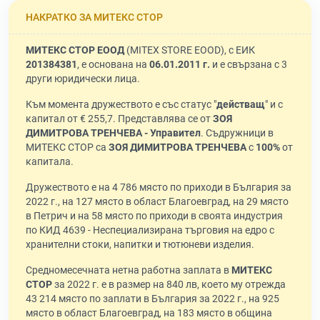
НАКРАТКО ЗА МИТЕКС СТОР
МИТЕКС СТОР ЕООД
(MITEX STORE EOOD), с ЕИК
201384381
, е основана на
06.01.2011 г.
и е свързана с 3
други юридически лица.
Към момента дружеството е със статус "
действащ
" и с
капитал от € 255,7. Представлява се от
ЗОЯ
ДИМИТРОВА ТРЕНЧЕВА - Управител
. Съдружници в
МИТЕКС СТОР са
ЗОЯ ДИМИТРОВА ТРЕНЧЕВА
с
100%
от
капитала.
Дружеството е на 4 786 място по приходи в България за
2022 г., на 127 място в област Благоевград, на 29 място
в Петрич и на 58 място по приходи в своята индустрия
по КИД 4639 - Неспециализирана търговия на едро с
хранителни стоки, напитки и тютюневи изделия.
Средномесечната нетна работна заплата в
МИТЕКС
СТОР
за 2022 г. е в размер на 840 лв, което му отрежда
43 214 място по заплати в България за 2022 г., на 925
място в област Благоевград, на 183 място в община