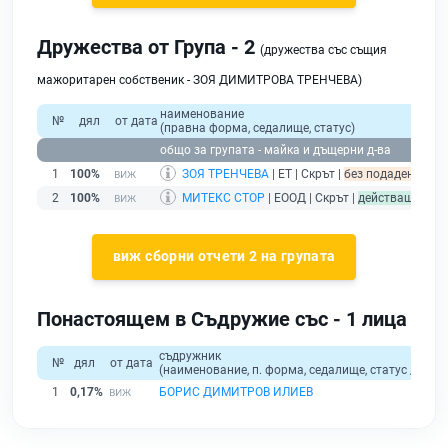
Дружества от Група - 2
(дружества със същия
мажоритарен собственик - ЗОЯ ДИМИТРОВА ТРЕНЧЕВА)
наименование
№
дял
от дата
(правна форма, седалище, статус)
общо за групата - майка и дъщерни д-ва
1
100%
ЗОЯ ТРЕНЧЕВА
| ЕТ | Скрът |
без подаден финан
2
100%
МИТЕКС СТОР
| ЕООД | Скрът |
действащ
виж сборни отчети 2 на групата
Понастоящем в Съдружие със - 1 лица
съдружник
№
дял
от дата
(наименование, п. форма, седалище, статус / физи
1
0,17%
БОРИС ДИМИТРОВ ИЛИЕВ