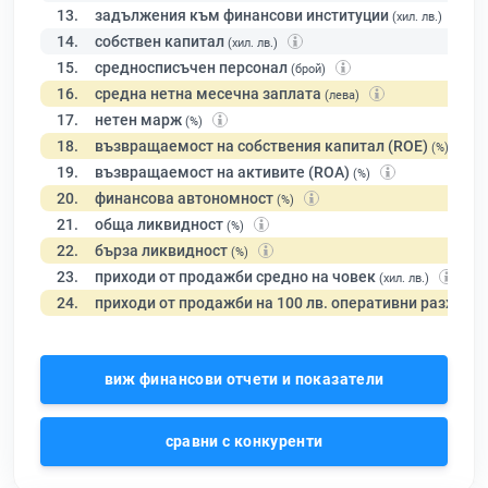
13.
задължения към финансови институции
(хил. лв.)
14.
собствен капитал
(хил. лв.)
15.
средносписъчен персонал
(брой)
16.
средна нетна месечна заплата
(лева)
17.
нетен марж
(%)
18.
възвращаемост на собствения капитал (ROE)
(%)
19.
възвращаемост на активите (ROA)
(%)
20.
финансова автономност
(%)
21.
обща ликвидност
(%)
22.
бърза ликвидност
(%)
23.
приходи от продажби средно на човек
(хил. лв.)
24.
приходи от продажби на 100 лв. оперативни разходи
виж финансови отчети и показатели
сравни с конкуренти