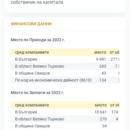
собственик на капитала
ФИНАНСОВИ ДАННИ
Място по Приходи за 2022 г.
сред компаниите
място
от общо
В България
9 981
277 019
В област Велико Търново
243
7 358
В община Свищов
43
817
По код на икономическа дейност (8610)
134
285
Място по Заплати за 2022 г.
сред компаниите
място
от общо
В България
18 641
174 403
В област Велико Търново
270
4 787
В община Свищов
34
546