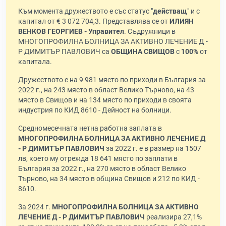
Към момента дружеството е със статус "
действащ
" и с
капитал от € 3 072 704,3. Представлява се от
ИЛИЯН
ВЕНКОВ ГЕОРГИЕВ - Управител
. Съдружници в
МНОГОПРОФИЛНА БОЛНИЦА ЗА АКТИВНО ЛЕЧЕНИЕ Д -
Р ДИМИТЪР ПАВЛОВИЧ са
ОБЩИНА СВИЩОВ
с
100%
от
капитала.
Дружеството е на 9 981 място по приходи в България за
2022 г., на 243 място в област Велико Търново, на 43
място в Свищов и на 134 място по приходи в своята
индустрия по КИД 8610 - Дейност на болници.
Средномесечната нетна работна заплата в
МНОГОПРОФИЛНА БОЛНИЦА ЗА АКТИВНО ЛЕЧЕНИЕ Д
- Р ДИМИТЪР ПАВЛОВИЧ
за 2022 г. е в размер на 1507
лв, което му отрежда 18 641 място по заплати в
България за 2022 г., на 270 място в област Велико
Търново, на 34 място в община Свищов и 212 по КИД -
8610.
За 2024 г.
МНОГОПРОФИЛНА БОЛНИЦА ЗА АКТИВНО
ЛЕЧЕНИЕ Д - Р ДИМИТЪР ПАВЛОВИЧ
реализира 27,1%