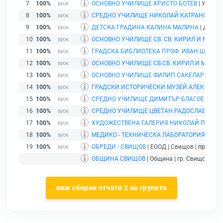
7
100%
ОСНОВНО УЧИЛИЩЕ ХРИСТО БОТЕВ
| Училищ
8
100%
СРЕДНО УЧИЛИЩЕ НИКОЛАЙ КАТРАНОВ
| Уч
9
100%
ДЕТСКА ГРАДИНА КАЛИНА МАЛИНА
| Детска
10
100%
ОСНОВНО УЧИЛИЩЕ СВ. СВ. КИРИЛ И МЕТО
11
100%
ГРАДСКА БИБЛИОТЕКА ПРОФ. ИВАН ШИШМА
12
100%
ОСНОВНО УЧИЛИЩЕ СВ.СВ. КИРИЛ И МЕТО
13
100%
ОСНОВНО УЧИЛИЩЕ ФИЛИП САКЕЛАРИЕВИ
14
100%
ГРАДСКИ ИСТОРИЧЕСКИ МУЗЕЙ АЛЕКО КО
15
100%
СРЕДНО УЧИЛИЩЕ ДИМИТЪР БЛАГОЕВ
| Учи
16
100%
СРЕДНО УЧИЛИЩЕ ЦВЕТАН РАДОСЛАВОВ
| У
17
100%
ХУДОЖЕСТВЕНА ГАЛЕРИЯ НИКОЛАЙ ПАВЛОВИ
18
100%
МЕДИКО - ТЕХНИЧЕСКА ЛАБОРАТОРИЯ - СВ
19
100%
ОБРЕДИ - СВИЩОВ
| ЕООД | Свищов |
прекрат
ОБЩИНА СВИЩОВ
| Община | гр. Свищов |
ра
виж сборни отчети 2 на групата