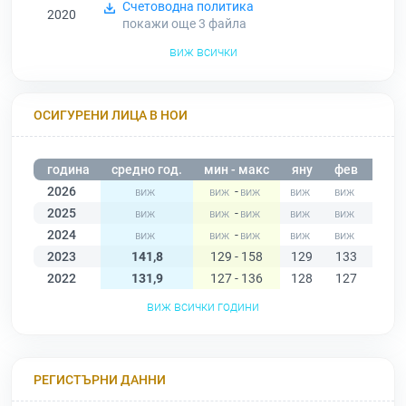
Счетоводна политика
2020
покажи още 3
файла
виж всички
ОСИГУРЕНИ ЛИЦА В НОИ
година
средно год.
мин - макс
яну
фев
мар
2026
-
2025
-
2024
-
2023
141,8
129 - 158
129
133
136
2022
131,9
127 - 136
128
127
132
виж всички години
РЕГИСТЪРНИ ДАННИ