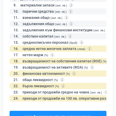
9.
материални запаси
(хил. лв.)
10.
парични средства
(хил. лв.)
11.
вземания общо
(хил. лв.)
12.
задължения общо
(хил. лв.)
13.
задължения към финансови институции
(хил. лв.)
14.
собствен капитал
(хил. лв.)
15.
средносписъчен персонал
(брой)
16.
средна нетна месечна заплата
(лева)
17.
нетен марж
(%)
18.
възвращаемост на собствения капитал (ROE)
(%)
19.
възвращаемост на активите (ROA)
(%)
20.
финансова автономност
(%)
21.
обща ликвидност
(%)
22.
бърза ликвидност
(%)
23.
приходи от продажби средно на човек
(хил. лв.)
24.
приходи от продажби на 100 лв. оперативни разходи