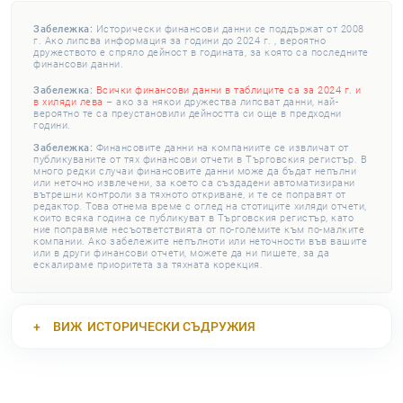
Забележка:
Исторически финансови данни се поддържат от 2008
г. Ако липсва информация за години до 2024 г. , вероятно
дружеството е спряло дейност в годината, за която са последните
финансови данни.
Забележка:
Всички финансови данни в таблиците са за 2024 г. и
в хиляди лева
– ако за някои дружества липсват данни, най-
вероятно те са преустановили дейността си още в предходни
години.
Забележка:
Финансовите данни на компаниите се извличат от
публикуваните от тях финансови отчети в Търговския регистър. В
много редки случаи финансовите данни може да бъдат непълни
или неточно извлечени, за което са създадени автоматизирани
вътрешни контроли за тяхното откриване, и те се поправят от
редактор. Това отнема време с оглед на стотиците хиляди отчети,
които всяка година се публикуват в Търговския регистър, като
ние поправяме несъответствията от по-големите към по-малките
компании. Ако забележите непълноти или неточности във вашите
или в други финансови отчети, можете да ни пишете, за да
ескалираме приоритета за тяхната корекция.
ВИЖ
ИСТОРИЧЕСКИ СЪДРУЖИЯ