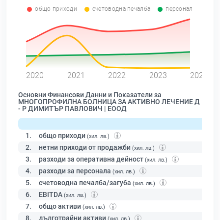
общо приходи
счетоводна печалба
персонал
0
2020
2021
2022
2023
2024
Основни Финансови Данни и Показатели за
МНОГОПРОФИЛНА БОЛНИЦА ЗА АКТИВНО ЛЕЧЕНИЕ Д
- Р ДИМИТЪР ПАВЛОВИЧ | ЕООД
1.
общо приходи
(хил. лв.)
2.
нетни приходи от продажби
(хил. лв.)
3.
разходи за оперативна дейност
(хил. лв.)
4.
разходи за персонала
(хил. лв.)
5.
счетоводна печалба/загуба
(хил. лв.)
6.
EBITDA
(хил. лв.)
7.
общо активи
(хил. лв.)
8.
дълготрайни активи
(хил. лв.)