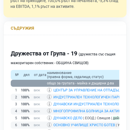
ръст на приходите, 100,0% ръст на печалбата, -5,3% спад
на EBITDA, 1,1% ръст на активите.
СЪДРУЖИЯ
Дружества от Група - 19
(дружества със същия
мажоритарен собственик - ОБЩИНА СВИЩОВ)
наименование
№
дял
от дата
(правна форма, седалище, статус)
общо за групата - майка и дъщерни д-ва
1
100%
ЦЕНТЪР ЗА УПРАВЛЕНИЕ НА ОТПАДЪЦИ
| Е
2
100%
ИНДУСТРИАЛЕН ТЕХНОЛОГИЧЕН ПАРК - СВ
3
100%
ДУНАВСКИ ИНДУСТРИАЛЕН ТЕХНОЛОГИЧЕН 
4
100%
МНОГОПРОФИЛНА БОЛНИЦА ЗА АКТИВНО ЛЕ
5
100%
ДУНАВСКО ДЕЛО
| ЕООД | Свищов |
действащ
6
100%
ОСНОВНО УЧИЛИЩЕ ХРИСТО БОТЕВ
| Училищ