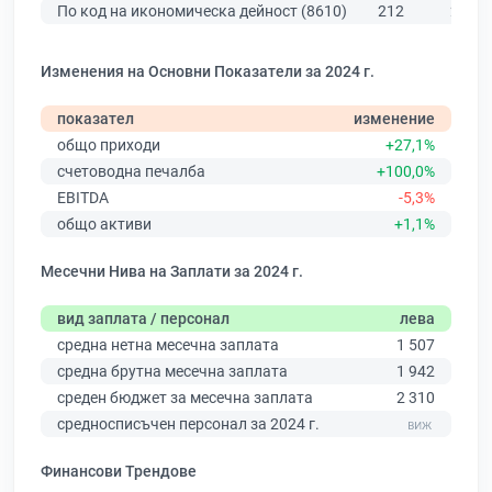
По код на икономическа дейност (8610)
212
284
Изменения на Основни Показатели за 2024 г.
показател
изменение
общо приходи
+27,1%
счетоводна печалба
+100,0%
EBITDA
-5,3%
общо активи
+1,1%
Месечни Нива на Заплати за 2024 г.
вид заплата / персонал
лева
средна нетна месечна заплата
1 507
средна брутна месечна заплата
1 942
среден бюджет за месечна заплата
2 310
средносписъчен персонал за 2024 г.
Финансови Трендове