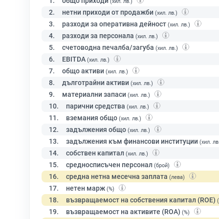
1.
общо приходи
(хил. лв.)
2.
нетни приходи от продажби
(хил. лв.)
3.
разходи за оперативна дейност
(хил. лв.)
4.
разходи за персонала
(хил. лв.)
5.
счетоводна печалба/загуба
(хил. лв.)
6.
EBITDA
(хил. лв.)
7.
общо активи
(хил. лв.)
8.
дълготрайни активи
(хил. лв.)
9.
материални запаси
(хил. лв.)
10.
парични средства
(хил. лв.)
11.
вземания общо
(хил. лв.)
12.
задължения общо
(хил. лв.)
13.
задължения към финансови институции
(хил. лв
14.
собствен капитал
(хил. лв.)
15.
средносписъчен персонал
(брой)
16.
средна нетна месечна заплата
(лева)
17.
нетен марж
(%)
18.
възвращаемост на собствения капитал (ROE)
19.
възвращаемост на активите (ROA)
(%)