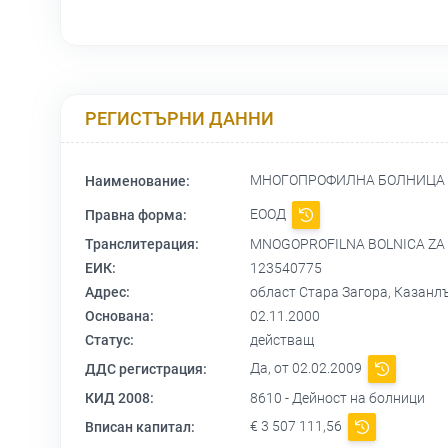
РЕГИСТЪРНИ ДАННИ
МНОГОПРОФИЛНА БОЛНИЦА ЗА
Наименование:
ЕООД
Правна форма:
Транслитерация:
MNOGOPROFILNA BOLNICA ZA A
ЕИК:
123540775
Адрес:
област Стара Загора, Казанл
Основана:
02.11.2000
Статус:
действащ
Да, от 02.02.2009
ДДС регистрация:
КИД 2008:
8610 - Дейност на болници
€ 3 507 111,56
Вписан капитал: