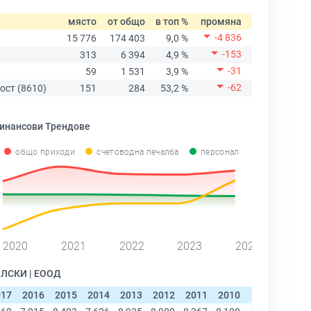
място
от общо
в топ %
промяна
-4 836
15 776
174 403
9,0 %
-153
313
6 394
4,9 %
-31
59
1 531
3,9 %
-62
ост (8610)
151
284
53,2 %
инансови Трендове
общо приходи
счетоводна печалба
персонал
2020
2021
2022
2023
2024
ОЛСКИ | ЕООД
017
2016
2015
2014
2013
2012
2011
2010
2009
2008