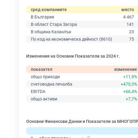
сред компаниите
място
В България
4 467
В област Стара Загора
141
В община Казанлък
23
По код на икономическа дейност (8610)
75
Изменения на Основни Показатели за 2024 г.
показател
изменение
общо приходи
+11,9%
счетоводна печалба
+470,3%
EBITDA
+66,4%
общо активи
+7,7%
Основни Финансови Данни и Показатели за МНОГО