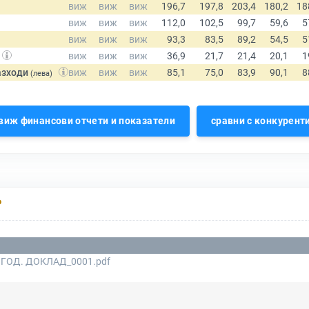
азходи
(лева)
виж финансови отчети и показатели
сравни с конкурент
Р
ГОД. ДОКЛАД_0001.pdf