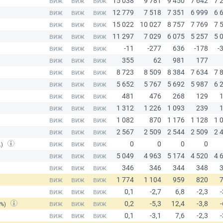
.)
(%)