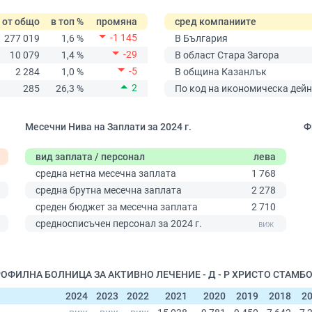
от общо
в топ %
промяна
сред компаниите
-1 145
277 019
1,6 %
В България
-29
10 079
1,4 %
В област Стара Загора
-5
2 284
1,0 %
В община Казанлък
2
285
26,3 %
По код на икономическа дейн
Месечни Нива на Заплати за 2024 г.
Ф
вид заплата / персонал
лева
средна нетна месечна заплата
1 768
средна брутна месечна заплата
2 278
0
среден бюджет за месечна заплата
2 710
средносписъчен персонал за 2024 г.
ПРОФИЛНА БОЛНИЦА ЗА АКТИВНО ЛЕЧЕНИЕ - Д - Р ХРИСТО СТАМБ
2024
2023
2022
2021
2020
2019
2018
2