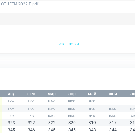
ТЧЕТИ 2022 Г.pdf
виж всички
яну
фев
мар
апр
май
юни
юл
323
322
322
320
319
317
31
345
346
345
345
343
344
34