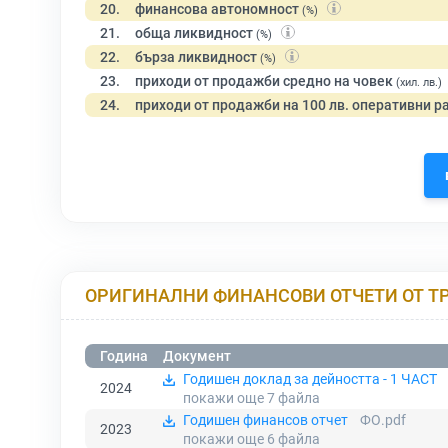
20.
финансова автономност
(%)
21.
обща ликвидност
(%)
22.
бърза ликвидност
(%)
23.
приходи от продажби средно на човек
(хил. лв.)
24.
приходи от продажби на 100 лв. оперативни р
ОРИГИНАЛНИ ФИНАНСОВИ ОТЧЕТИ ОТ Т
Година
Документ
Годишен доклад за дейността - 1 ЧАСТ
2024
покажи още 7
файла
Годишен финансов отчет
ФО.pdf
2023
покажи още 6
файла