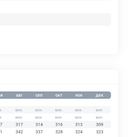
и
авг
сеп
окт
ное
дек
7
317
314
316
313
309
1
342
337
328
324
323