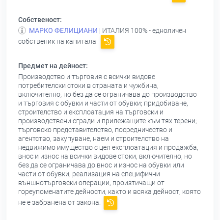
Собственост:
МАРКО ФЕЛИЦИАНИ
| ИТАЛИЯ 100% - едноличен
собственик на капитала
Предмет на дейност:
Производство и търговия с всички видове
потребителски стоки в страната и чужбина,
включително, но без да се ограничава до производство
и търговия с обувки и части от обувки; придобиване,
строителство и експлоатация на търговски и
производствени сгради и прилежащите към тях терени;
търговско представителство, посредничество и
агентство, закупуване, наем и строителство на
недвижимо имущество с цел експлоатация и продажба,
внос и износ на всички видове стоки, включително, но
без да се ограничава до внос и износ на обувки или
части от обувки, реализация на специфични
външнотърговски операции, произтичащи от
гореупоменатите дейности, както и всяка дейност, която
не е забранена от закона.