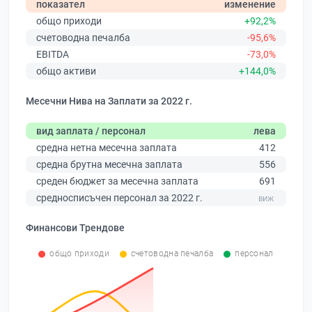
показател
изменение
общо приходи
+92,2%
счетоводна печалба
-95,6%
EBITDA
-73,0%
общо активи
+144,0%
Месечни Нива на Заплати за 2022 г.
вид заплата / персонал
лева
средна нетна месечна заплата
412
средна брутна месечна заплата
556
среден бюджет за месечна заплата
691
средносписъчен персонал за 2022 г.
Финансови Трендове
общо приходи
счетоводна печалба
персонал