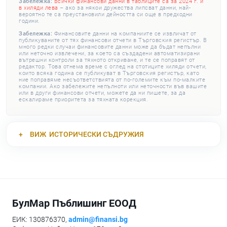
Забележка:
Всички финансови данни в таблиците са за 2024 г. и
в хиляди лева
– ако за някои дружества липсват данни, най-
вероятно те са преустановили дейността си още в предходни
години.
Забележка:
Финансовите данни на компаниите се извличат от
публикуваните от тях финансови отчети в Търговския регистър. В
много редки случаи финансовите данни може да бъдат непълни
или неточно извлечени, за което са създадени автоматизирани
вътрешни контроли за тяхното откриване, и те се поправят от
редактор. Това отнема време с оглед на стотиците хиляди отчети,
които всяка година се публикуват в Търговския регистър, като
ние поправяме несъответствията от по-големите към по-малките
компании. Ако забележите непълноти или неточности във вашите
или в други финансови отчети, можете да ни пишете, за да
ескалираме приоритета за тяхната корекция.
ВИЖ
ИСТОРИЧЕСКИ СЪДРУЖИЯ
БулМар Пъблишинг ЕООД
ЕИК: 130876370,
admin@finansi.bg