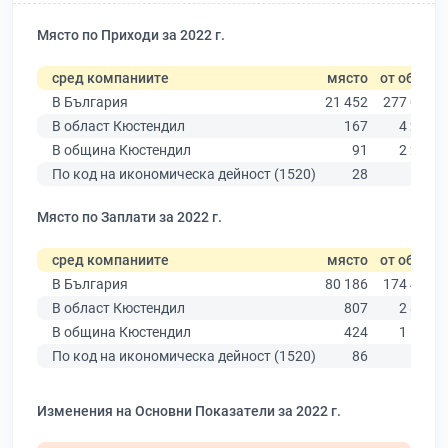
Място по Приходи за 2022 г.
сред компаниите
място
от общо
В България
21 452
277 019
В област Кюстендил
167
4 269
В община Кюстендил
91
2 217
По код на икономическа дейност (1520)
28
187
Място по Заплати за 2022 г.
сред компаниите
място
от общо
В България
80 186
174 403
В област Кюстендил
807
2 876
В община Кюстендил
424
1 548
По код на икономическа дейност (1520)
86
169
Изменения на Основни Показатели за 2022 г.