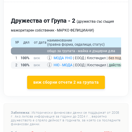
Дружества от Група - 2
(дружества със същия
мажоритарен собственик - МАРКО ФЕЛИЦИАНИ)
наименование
№
дял
от дата
(правна форма, седалище, статус)
общо за групата - майка и дъщерни д-ва
1
100%
МОДА УНО
| ЕООД | Кюстендил |
без подаден ф
2
100%
НЮ - МОДА
| ЕООД | Кюстендил |
действащ
виж сборни отчети 2 на групата
Забележка:
Исторически финансови данни се поддържат от 2008
г. Ако липсва информация за години до 2024 г. , вероятно
дружеството е спряло дейност в годината, за която са последните
финансови данни.