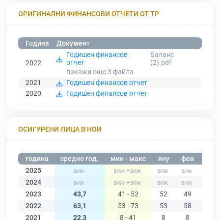
ОРИГИНАЛНИ ФИНАНСОВИ ОТЧЕТИ ОТ ТР
Година
Документ
Годишен финансов
Баланс
отчет
(2).pdf
2022
покажи още 3
файла
2021
Годишен финансов отчет
2020
Годишен финансов отчет
ОСИГУРЕНИ ЛИЦА В НОИ
година
средно год.
мин - макс
яну
фев
мар
2025
-
2024
-
2023
43,7
41 - 52
52
49
46
2022
63,1
53 - 73
53
58
73
2021
22,3
8 - 41
8
8
11