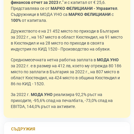
финансов отчет за 2023 г.
" и с капитал от € 25,6.
Представлява се от
МАРКО ФЕЛИЦИАНИ - Управител
.
Съдружници в МОДА УНО са
МАРКО ФЕЛИЦИАНИ
с
100%
от капитала.
Дружеството е на 21 452 място по приходи в България
за 2022 г., на 167 място в област Кюстендил, на 91 място
в Кюстендил и на 28 място по приходи в своята
индустрия по КИД 1520 - Производство на обувки.
Средномесечната нетна работна заплата в
МОДА УНО
за 2022 г. е в размер на 412 лв, което му отрежда 80 186
място по заплати в България за 2022 г., на 807 място в
област Кюстендил, на 424 място в община Кюстендил и
86 по КИД - 1520.
За 2022 г.
МОДА УНО
реализира 92,2% ръст на
приходите, -95,6% спад на печалбата, -73,0% спад на
EBITDA, 144,0% ръст на активите.
СЪДРУЖИЯ