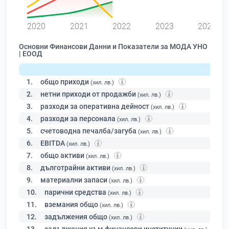
0
2020
2021
2022
2023
2024
Основни Финансови Данни и Показатели за МОДА УНО
| ЕООД
1.
общо приходи
(хил. лв.)
2.
нетни приходи от продажби
(хил. лв.)
3.
разходи за оперативна дейност
(хил. лв.)
4.
разходи за персонала
(хил. лв.)
5.
счетоводна печалба/загуба
(хил. лв.)
6.
EBITDA
(хил. лв.)
7.
общо активи
(хил. лв.)
8.
дълготрайни активи
(хил. лв.)
9.
материални запаси
(хил. лв.)
10.
парични средства
(хил. лв.)
11.
вземания общо
(хил. лв.)
12.
задължения общо
(хил. лв.)