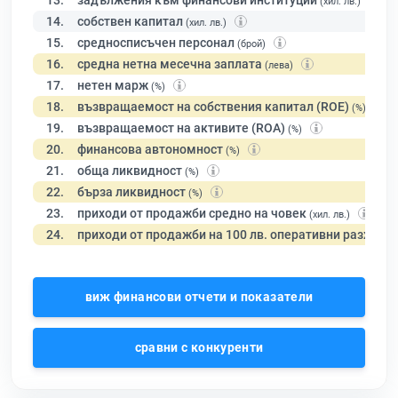
13.
задължения към финансови институции
(хил. лв.)
14.
собствен капитал
(хил. лв.)
15.
средносписъчен персонал
(брой)
16.
средна нетна месечна заплата
(лева)
17.
нетен марж
(%)
18.
възвращаемост на собствения капитал (ROE)
(%)
19.
възвращаемост на активите (ROA)
(%)
20.
финансова автономност
(%)
21.
обща ликвидност
(%)
22.
бърза ликвидност
(%)
23.
приходи от продажби средно на човек
(хил. лв.)
24.
приходи от продажби на 100 лв. оперативни разходи
виж финансови отчети и показатели
сравни с конкуренти