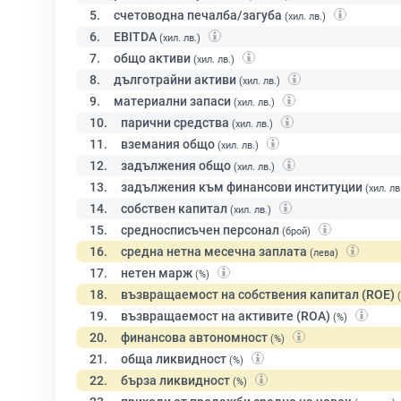
5.
счетоводна печалба/загуба
(хил. лв.)
6.
EBITDA
(хил. лв.)
7.
общо активи
(хил. лв.)
8.
дълготрайни активи
(хил. лв.)
9.
материални запаси
(хил. лв.)
10.
парични средства
(хил. лв.)
11.
вземания общо
(хил. лв.)
12.
задължения общо
(хил. лв.)
13.
задължения към финансови институции
(хил. лв
14.
собствен капитал
(хил. лв.)
15.
средносписъчен персонал
(брой)
16.
средна нетна месечна заплата
(лева)
17.
нетен марж
(%)
18.
възвращаемост на собствения капитал (ROE)
19.
възвращаемост на активите (ROA)
(%)
20.
финансова автономност
(%)
21.
обща ликвидност
(%)
22.
бърза ликвидност
(%)