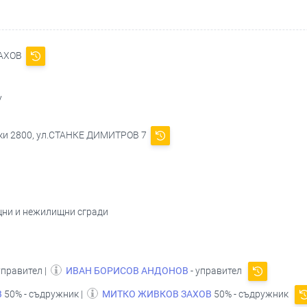
ЗАХОВ
V
ски 2800, ул.СТАНКЕ ДИМИТРОВ 7
щни и нежилищни сгради
управител |
ИВАН БОРИСОВ АНДОНОВ
- управител
В
50% - съдружник |
МИТКО ЖИВКОВ ЗАХОВ
50% - съдружник