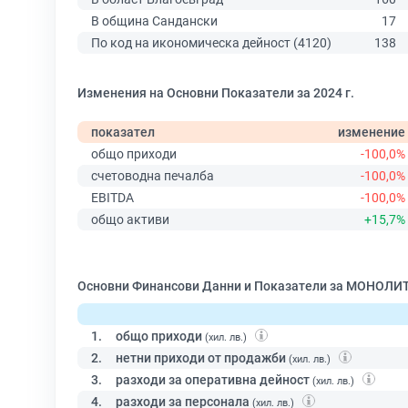
В община Сандански
17
По код на икономическа дейност (4120)
138
Изменения на Основни Показатели за 2024 г.
показател
изменение
общо приходи
-100,0%
счетоводна печалба
-100,0%
EBITDA
-100,0%
общо активи
+15,7%
Основни Финансови Данни и Показатели за МОНОЛИТ
1.
общо приходи
(хил. лв.)
2.
нетни приходи от продажби
(хил. лв.)
3.
разходи за оперативна дейност
(хил. лв.)
4.
разходи за персонала
(хил. лв.)