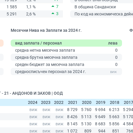
7
1 585
1,1 %
В община Сандански
3
5 291
2,6 %
По код на икономическа дейн
Месечни Нива на Заплати за 2024 г.
Ф
вид заплата / персонал
лева
средна нетна месечна заплата
0
средна брутна месечна заплата
0
среден бюджет за месечна заплата
0
0
средносписъчен персонал за 2024 г.
 - 21 - АНДОНОВ И ЗАХОВ | ООД
2024
2023
2022
2021
2020
2019
2018
201