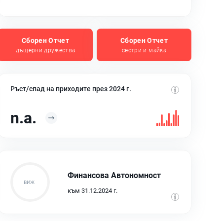
Сборен Отчет
Сборен Отчет
дъщерни дружества
сестри и майка
Ръст/спад на приходите през 2024 г.
n.a.
Финансова Автономност
към 31.12.2024 г.