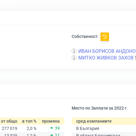
Собственост:
ИВАН БОРИСОВ АНДОНО
МИТКО ЖИВКОВ ЗАХОВ
Място по Заплати за 2022 г.
от общо
в топ %
промяна
сред компаниите
39
277 019
2,0 %
В България
11
13 529
1,2 %
В област Благоевград