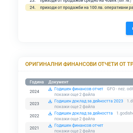
23.
приходи от продажби средно на човек
(хил. лв.)
24.
приходи от продажби на 100 лв. оперативни р
ОРИГИНАЛНИ ФИНАНСОВИ ОТЧЕТИ ОТ Т
Година
Документ
Годишен финансов отчет
GFO - nez. od
2024
покажи още 2
файла
Годишен доклад за дейността 2023
1.d
2023
покажи още 2
файла
Годишен доклад за дейността
1.godish
2022
покажи още 2
файла
Годишен финансов отчет
2021
покажи още 2
файла