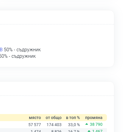
В
50% - съдружник
50% - съдружник
място
от общо
в топ %
промяна
38 790
57 577
174 403
33,0 %
1 467
1 474
8 826
16,7 %