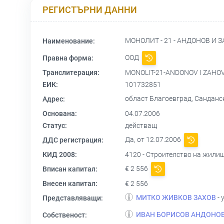
РЕГИСТЪРНИ ДАННИ
МОНОЛИТ - 21 - АНДОНОВ И 
Наименование:
ООД
Правна форма:
Транслитерация:
MONOLIT-21-ANDONOV I ZAHO
ЕИК:
101732851
област Благоевград, Сандан
Адрес:
Основана:
04.07.2006
Статус:
действащ
Да, от 12.07.2006
ДДС регистрация:
КИД 2008:
4120 - Строителство на жили
€ 2 556
Вписан капитал:
Внесен капитал:
€ 2 556
МИТКО ЖИВКОВ ЗАХОВ
- 
Представляващи:
ИВАН БОРИСОВ АНДОНО
Собственост: