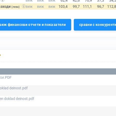
азходи
(лева)
виж финансови отчети и показатели
сравни с конкурент
Р
itor.PDF
oklad deinost.pdf
en doklad deinost.pdf