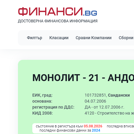
Филтър
Класации
Сравни Компании
Сборни
МОНОЛИТ - 21 - АНДО
ЕИК, град:
101732851,
Сандански
основана:
04.07.2006
регистрация по ДДС:
ДА - от 12.07.2006 г.
КИД 2008:
4120 -
Строителство на 
състояние в регистъра към
05.08.2026
последна вписа
последни финансови данни за
2024