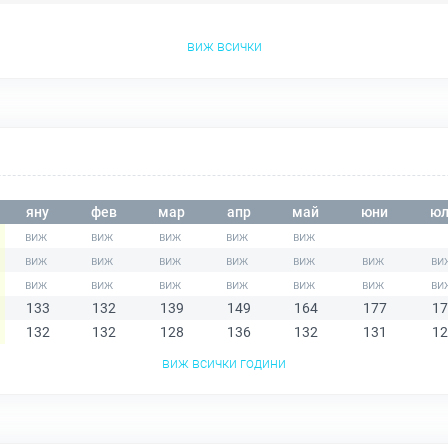
виж всички
яну
фев
мар
апр
май
юни
юл
133
132
139
149
164
177
17
132
132
128
136
132
131
12
виж всички години