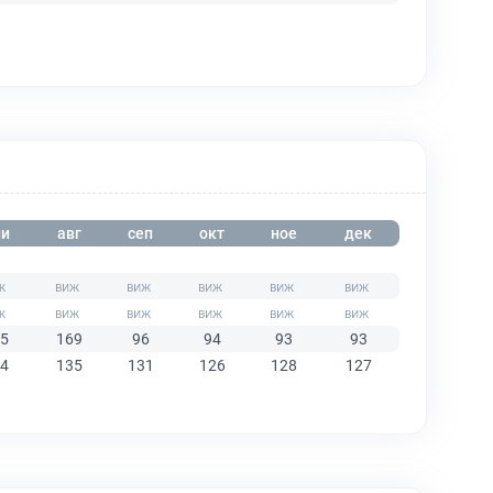
и
авг
сеп
окт
ное
дек
5
169
96
94
93
93
4
135
131
126
128
127