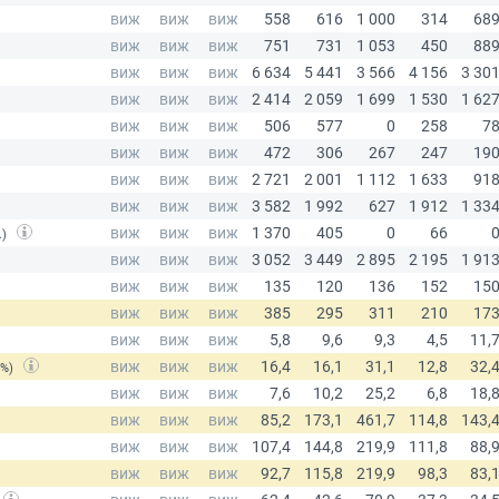
.)
(%)