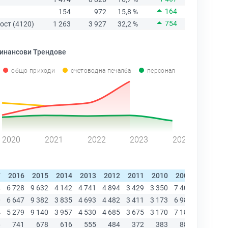
164
154
972
15,8 %
754
ост (4120)
1 263
3 927
32,2 %
инансови Трендове
общо приходи
счетоводна печалба
персонал
2020
2021
2022
2023
2024
7
2016
2015
2014
2013
2012
2011
2010
2009
2008