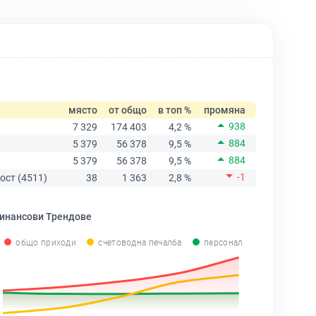
място
от общо
в топ %
промяна
938
7 329
174 403
4,2 %
884
5 379
56 378
9,5 %
884
5 379
56 378
9,5 %
-1
ост (4511)
38
1 363
2,8 %
инансови Трендове
общо приходи
счетоводна печалба
персонал