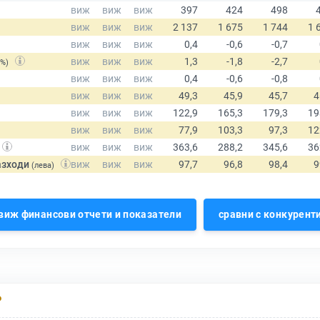
(%)
азходи
(лева)
виж финансови отчети и показатели
сравни с конкурент
Р