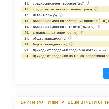
15.
средносписъчен персонал
(брой)
16.
средна нетна месечна заплата
(лева)
17.
нетен марж
(%)
18.
възвращаемост на собствения капитал (ROE)
19.
възвращаемост на активите (ROA)
(%)
20.
финансова автономност
(%)
21.
обща ликвидност
(%)
22.
бърза ликвидност
(%)
23.
приходи от продажби средно на човек
(хил. лв.)
24.
приходи от продажби на 100 лв. оперативни р
ОРИГИНАЛНИ ФИНАНСОВИ ОТЧЕТИ ОТ Т