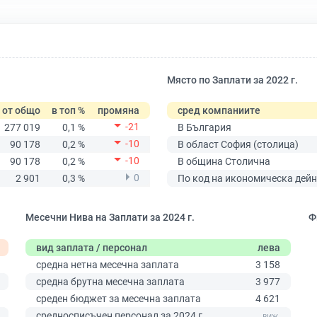
Място по Заплати за 2022 г.
от общо
в топ %
промяна
сред компаниите
-21
277 019
0,1 %
В България
-10
90 178
0,2 %
В област София (столица)
-10
90 178
0,2 %
В община Столична
0
2 901
0,3 %
По код на икономическа дейн
Месечни Нива на Заплати за 2024 г.
Ф
вид заплата / персонал
лева
средна нетна месечна заплата
3 158
средна брутна месечна заплата
3 977
среден бюджет за месечна заплата
4 621
0
средносписъчен персонал за 2024 г.