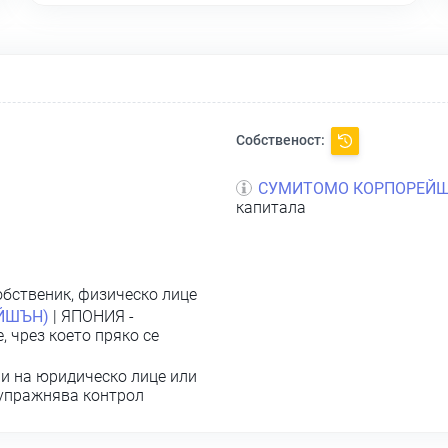
Собственост:
СУМИТОМО КОРПОРЕЙ
капитала
обственик, физическо лице
ЙШЪН)
| ЯПОНИЯ -
 чрез което пряко се
и на юридическо лице или
 упражнява контрол