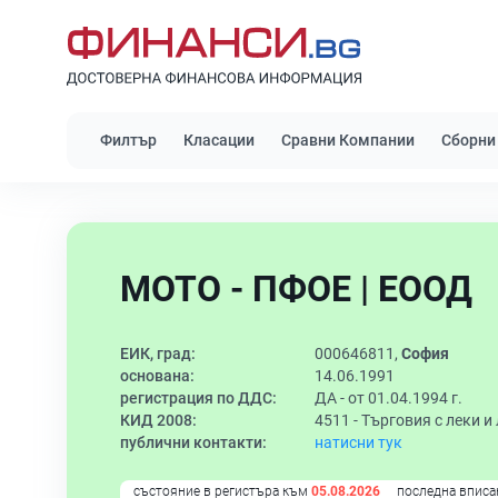
Филтър
Класации
Сравни Компании
Сборни
МОТО - ПФОЕ | ЕООД
ЕИК, град:
000646811,
София
основана:
14.06.1991
регистрация по ДДС:
ДА - от 01.04.1994 г.
КИД 2008:
4511 -
Търговия с леки и
публични контакти:
натисни тук
състояние в регистъра към
05.08.2026
последна вписа