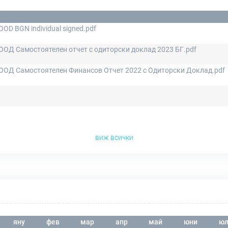
OD BGN individual signed.pdf
ОД Самостоятелен отчет с одиторски доклад 2023 БГ.pdf
ООД Самостоятелен Финансов Отчет 2022 с Одиторски Доклад.pdf
виж всички
яну
фев
мар
апр
май
юни
юл