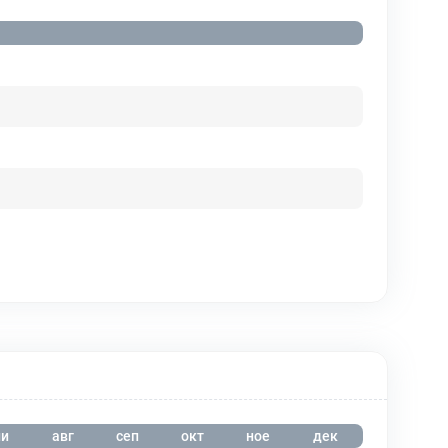
и
авг
сеп
окт
ное
дек