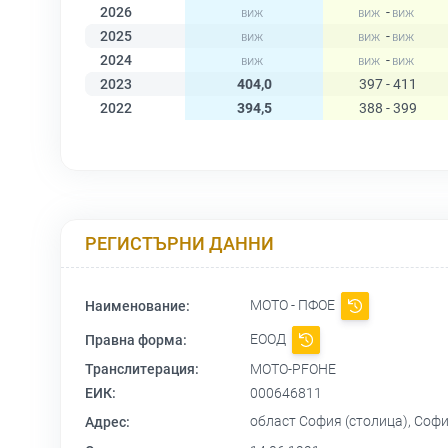
2026
-
2025
-
2024
-
2023
404,0
397 - 411
2022
394,5
388 - 399
РЕГИСТЪРНИ ДАННИ
МОТО - ПФОЕ
Наименование:
ЕООД
Правна форма:
Транслитерация:
MOTO-PFOHE
ЕИК:
000646811
област София (столица), Соф
Адрес: