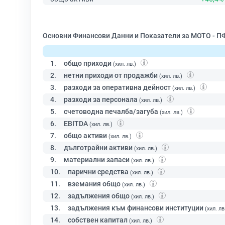
Основни Финансови Данни и Показатели за МОТО - П
1.
общо приходи
(хил. лв.)
2.
нетни приходи от продажби
(хил. лв.)
3.
разходи за оперативна дейност
(хил. лв.)
4.
разходи за персонала
(хил. лв.)
5.
счетоводна печалба/загуба
(хил. лв.)
6.
EBITDA
(хил. лв.)
7.
общо активи
(хил. лв.)
8.
дълготрайни активи
(хил. лв.)
9.
материални запаси
(хил. лв.)
10.
парични средства
(хил. лв.)
11.
вземания общо
(хил. лв.)
12.
задължения общо
(хил. лв.)
13.
задължения към финансови институции
(хил. лв
14.
собствен капитал
(хил. лв.)