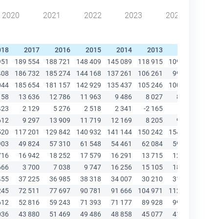
2020
2021
2022
2023
2024
018
2017
2016
2015
2014
2013
2012
20