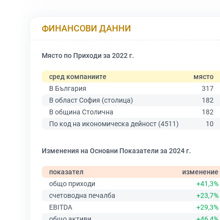
ФИНАНСОВИ ДАННИ
Място по Приходи за 2022 г.
сред компаниите
място
В България
317
В област София (столица)
182
В община Столична
182
По код на икономическа дейност (4511)
10
Изменения на Основни Показатели за 2024 г.
показател
изменение
общо приходи
+41,3%
счетоводна печалба
+23,7%
EBITDA
+29,3%
общо активи
+46,4%