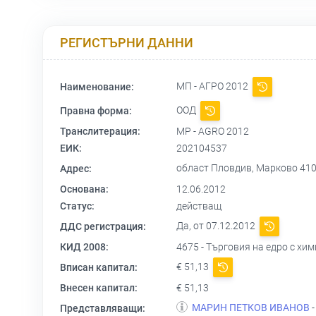
РЕГИСТЪРНИ ДАННИ
МП - АГРО 2012
Наименование:
ООД
Правна форма:
Транслитерация:
MP - AGRO 2012
ЕИК:
202104537
област Пловдив, Марково 4
Адрес:
Основана:
12.06.2012
Статус:
действащ
Да, от 07.12.2012
ДДС регистрация:
КИД 2008:
4675 - Търговия на едро с хи
€ 51,13
Вписан капитал:
Внесен капитал:
€ 51,13
МАРИН ПЕТКОВ ИВАНОВ
-
Представляващи: