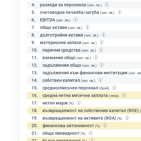
4.
разходи за персонала
(хил. лв.)
5.
счетоводна печалба/загуба
(хил. лв.)
6.
EBITDA
(хил. лв.)
7.
общо активи
(хил. лв.)
8.
дълготрайни активи
(хил. лв.)
9.
материални запаси
(хил. лв.)
10.
парични средства
(хил. лв.)
11.
вземания общо
(хил. лв.)
12.
задължения общо
(хил. лв.)
13.
задължения към финансови институции
(хил. лв
14.
собствен капитал
(хил. лв.)
15.
средносписъчен персонал
(брой)
16.
средна нетна месечна заплата
(лева)
17.
нетен марж
(%)
18.
възвращаемост на собствения капитал (ROE)
19.
възвращаемост на активите (ROA)
(%)
20.
финансова автономност
(%)
21.
обща ликвидност
(%)
22.
бърза ликвидност