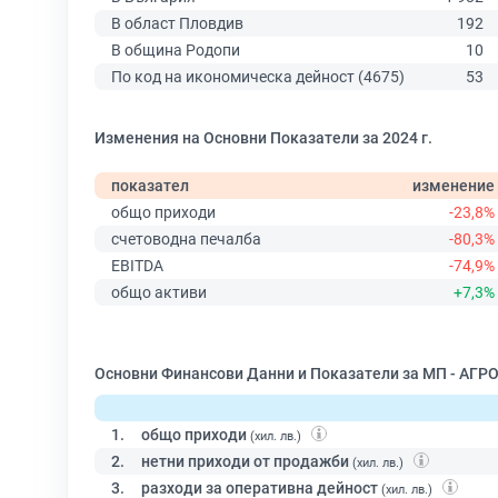
В област Пловдив
192
В община Родопи
10
По код на икономическа дейност (4675)
53
Изменения на Основни Показатели за 2024 г.
показател
изменение
общо приходи
-23,8%
счетоводна печалба
-80,3%
EBITDA
-74,9%
общо активи
+7,3%
Основни Финансови Данни и Показатели за МП - АГРО
1.
общо приходи
(хил. лв.)
2.
нетни приходи от продажби
(хил. лв.)
3.
разходи за оперативна дейност
(хил. лв.)