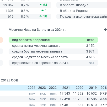
64
29 067
0,7 %
В област Пловдив
1
1 306
0,8 %
В община Родопи
18
616
8,6 %
По код на икономическа дейн
Месечни Нива на Заплати за 2024 г.
Ф
вид заплата / персонал
лева
средна нетна месечна заплата
3 152
средна брутна месечна заплата
3 971
среден бюджет за месечна заплата
4 615
0
средносписъчен персонал за 2024 г.
 2012 | ООД
2024
2023
2022
2021
2020
2019
201