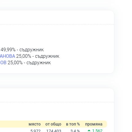
49,99% - съдружник
ВАНОВА
25,00% - съдружник
НОВ
25,00% - съдружник
място
от общо
в топ %
промяна
1 562
5 972
174 403
3,4 %