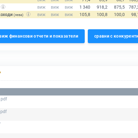
азходи
(лева)
виж финансови отчети и показатели
сравни с конкурент
Р
.pdf
.pdf
f