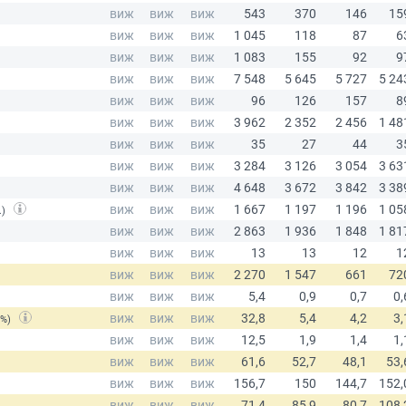
.)
(%)