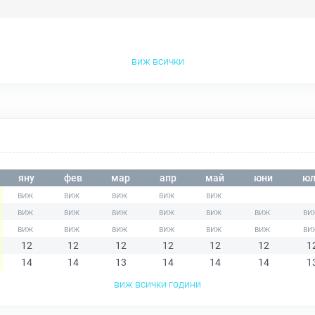
виж всички
яну
фев
мар
апр
май
юни
юл
12
12
12
12
12
12
1
14
14
13
14
14
14
1
виж всички години