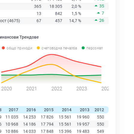
35
365
18 305
2,0 %
7
13
842
1,5 %
26
ост (4675)
67
457
14,7 %
инансови Трендове
общо приходи
счетоводна печалба
персонал
2020
2021
2022
2023
2024
8
2017
2016
2015
2014
2013
2012