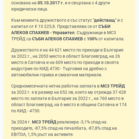
основана на
05.10.2017 г.
и е свързана с 4 други
юридически лица.
Към момента дружеството е със статус "
действащ
" и с
капитал от € 10 225,8. Представлява се от
СЪБИ
АЛЕКОВ СПАХИЕВ - Управител
. Съдружници в МС3
ТРЕЙД са
СЪБИ АЛЕКОВ СПАХИЕВ
с
100%
от капитала.
Дружеството е на 44 621 място по приходи в България
за 2022 г., на 2053 място в област Благоевград, на 26
място в Сатовча и на 609 място по приходи в своята
индустрия по КИД 4730 - Търговия на дребно с
автомобилни горива и смазочни материали.
Средномесечната нетна работна заплата в
МС3 ТРЕЙД
за 2022 г. е в размер на 652 лв, което му отрежда 37 428
място по заплати в България за 2022 г., на 760 място в
област Благоевград, на 6 място в община Сатовча и 174
по КИД - 4730.
За 2024 г.
МС3 ТРЕЙД
реализира -3,1% спад на
приходите, -87,5% спад на печалбата, -87,8% спад на
EBITDA, 1,5% ръст на активите.