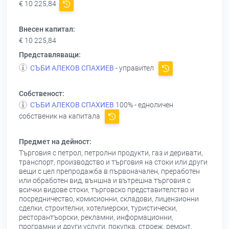
€ 10 225,84
Внесен капитал:
€ 10 225,84
Представляващи:
СЪБИ АЛЕКОВ СПАХИЕВ
- управител
Собственост:
СЪБИ АЛЕКОВ СПАХИЕВ
100% - едноличен
собственик на капитала
Предмет на дейност:
Търговия с петрол, петролни продукти, газ и деривати,
транспорт, производство и търговия на стоки или други
вещи с цел препродажба в първоначален, преработен
или обработен вид, външна и вътрешна търговия с
всички видове стоки, търговско представителство и
посредничество, комисионни, складови, лицензионни
сделки, строителни, хотелиерски, туристически,
ресторантъорски, рекламни, информационни,
програмни и други услуги, покупка, строеж, ремонт,