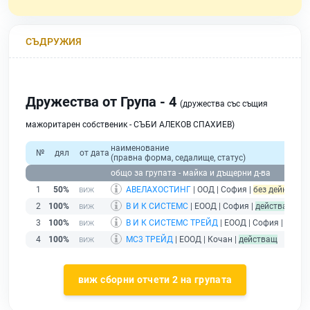
СЪДРУЖИЯ
Дружества от Група - 4
(дружества със същия
мажоритарен собственик - СЪБИ АЛЕКОВ СПАХИЕВ)
наименование
№
дял
от дата
(правна форма, седалище, статус)
общо за групата - майка и дъщерни д-ва
1
50%
АВЕЛАХОСТИНГ
| ООД | София |
без дейност - 
2
100%
В И К СИСТЕМС
| ЕООД | София |
действащ
3
100%
В И К СИСТЕМС ТРЕЙД
| ЕООД | София |
дейст
4
100%
МС3 ТРЕЙД
| ЕООД | Кочан |
действащ
виж сборни отчети 2 на групата