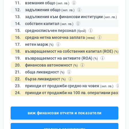
11.
вземания общо
(хил. лв.)
12.
задължения общо
(хил. лв.)
13.
задължения към финансови институции
(хил. лв.)
14.
собствен капитал
(хил. лв.)
15.
средносписъчен персонал
(брой)
16.
средна нетна месечна заплата
(лева)
17.
нетен марж
(%)
18.
възвращаемост на собствения капитал (ROE)
(%)
19.
възвращаемост на активите (ROA)
(%)
20.
финансова автономност
(%)
21.
обща ликвидност
(%)
22.
бърза ликвидност
(%)
23.
приходи от продажби средно на човек
(хил. лв.)
24.
приходи от продажби на 100 лв. оперативни разходи
виж финансови отчети и показатели