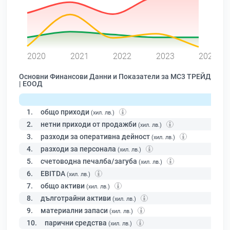
0
2020
2021
2022
2023
2024
Основни Финансови Данни и Показатели за МС3 ТРЕЙД
| ЕООД
1.
общо приходи
(хил. лв.)
2.
нетни приходи от продажби
(хил. лв.)
3.
разходи за оперативна дейност
(хил. лв.)
4.
разходи за персонала
(хил. лв.)
5.
счетоводна печалба/загуба
(хил. лв.)
6.
EBITDA
(хил. лв.)
7.
общо активи
(хил. лв.)
8.
дълготрайни активи
(хил. лв.)
9.
материални запаси
(хил. лв.)
10.
парични средства
(хил. лв.)