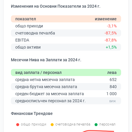
Изменения на Основни Показатели за 2024 г.
показател
изменение
общо приходи
-3,1%
счетоводна печалба
-87,5%
EBITDA
-87,8%
общо активи
+1,5%
Месечни Нива на Заплати за 2024 г.
вид заплата / персонал
лева
средна нетна месечна заплата
652
средна брутна месечна заплата
840
среден бюджет за месечна заплата
1 000
средносписъчен персонал за 2024 г.
Финансови Трендове
общо приходи
счетоводна печалба
персонал