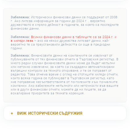
Забележка:
Исторически финансови данни се поддържат от 2008
г. Ако липсва информация за години до 2024 г. , вероятно
дружеството е спряло дейност в годината, за която са последните
финансови данни.
Забележка:
Всички финансови данни в таблиците са за 2024 г. и
в хиляди лева
– ако за някои дружества липсват данни, най-
вероятно те са преустановили дейността си още в предходни
години.
Забележка:
Финансовите данни на компаниите се извличат от
публикуваните от тях финансови отчети в Търговския регистър. В
много редки случаи финансовите данни може да бъдат непълни
или неточно извлечени, за което са създадени автоматизирани
вътрешни контроли за тяхното откриване, и те се поправят от
редактор. Това отнема време с оглед на стотиците хиляди отчети,
които всяка година се публикуват в Търговския регистър, като
ние поправяме несъответствията от по-големите към по-малките
компании. Ако забележите непълноти или неточности във вашите
или в други финансови отчети, можете да ни пишете, за да
ескалираме приоритета за тяхната корекция.
ВИЖ
ИСТОРИЧЕСКИ СЪДРУЖИЯ