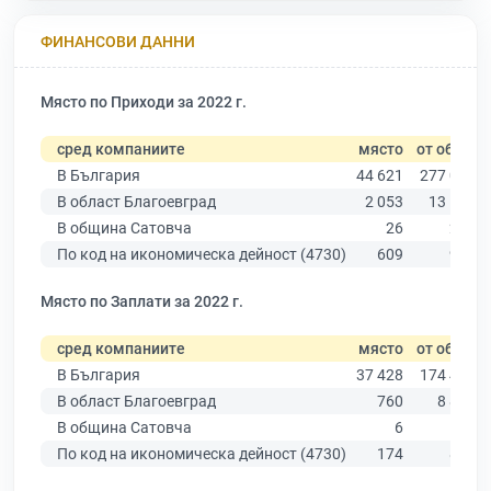
ФИНАНСОВИ ДАННИ
Място по Приходи за 2022 г.
сред компаниите
място
от общо
В България
44 621
277 019
В област Благоевград
2 053
13 529
В община Сатовча
26
227
По код на икономическа дейност (4730)
609
974
Място по Заплати за 2022 г.
сред компаниите
място
от общо
В България
37 428
174 403
В област Благоевград
760
8 826
В община Сатовча
6
168
По код на икономическа дейност (4730)
174
863