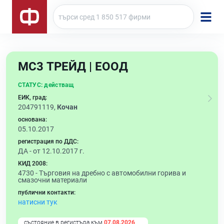
МС3 ТРЕЙД | ЕООД
СТАТУС:
действащ
ЕИК, град:
204791119,
Кочан
основана:
05.10.2017
регистрация по ДДС:
ДА - от 12.10.2017 г.
КИД 2008:
4730 -
Търговия на дребно с автомобилни горива и
смазочни материали
публични контакти:
натисни тук
състояние в регистъра към
07.08.2026