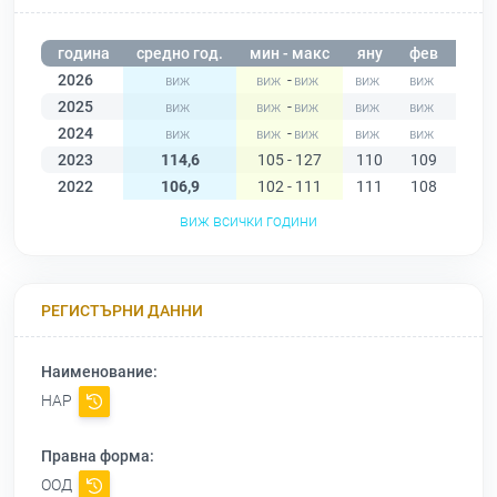
година
средно год.
мин - макс
яну
фев
мар
2026
-
2025
-
2024
-
2023
114,6
105 - 127
110
109
109
2022
106,9
102 - 111
111
108
102
виж всички години
РЕГИСТЪРНИ ДАННИ
Наименование:
НАР
Правна форма:
ООД