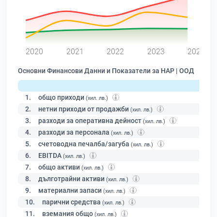
0
2020
2021
2022
2023
2024
Основни Финансови Данни и Показатели за НАР | ООД
1.
общо приходи
(хил. лв.)
2.
нетни приходи от продажби
(хил. лв.)
3.
разходи за оперативна дейност
(хил. лв.)
4.
разходи за персонала
(хил. лв.)
5.
счетоводна печалба/загуба
(хил. лв.)
6.
EBITDA
(хил. лв.)
7.
общо активи
(хил. лв.)
8.
дълготрайни активи
(хил. лв.)
9.
материални запаси
(хил. лв.)
10.
парични средства
(хил. лв.)
11.
вземания общо
(хил. лв.)