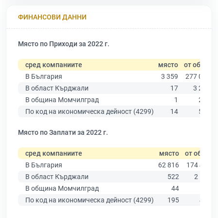
ФИНАНСОВИ ДАННИ
Място по Приходи за 2022 г.
сред компаниите
място
от общо
В България
3 359
277 019
В област Кърджали
17
3 205
В община Момчилград
1
290
По код на икономическа дейност (4299)
14
578
Място по Заплати за 2022 г.
сред компаниите
място
от общо
В България
62 816
174 403
В област Кърджали
522
2 145
В община Момчилград
44
193
По код на икономическа дейност (4299)
195
451