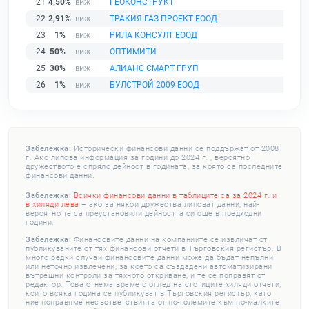
21
4,50%
ГЕОКОНСТРУКТ
22
2,91%
ТРАКИЯ ГАЗ ПРОЕКТ ЕООД
23
1%
РИЛА КОНСУЛТ ЕООД
24
50%
ОПТИМИТИ
25
30%
АЛИАНС СМАРТ ГРУП
26
1%
БУЛСТРОЙ 2009 ЕООД
Забележка:
Исторически финансови данни се поддържат от 2008
г. Ако липсва информация за години до 2024 г. , вероятно
дружеството е спряло дейност в годината, за която са последните
финансови данни.
Забележка:
Всички финансови данни в таблиците са за 2024 г. и
в хиляди лева
– ако за някои дружества липсват данни, най-
вероятно те са преустановили дейността си още в предходни
години.
Забележка:
Финансовите данни на компаниите се извличат от
публикуваните от тях финансови отчети в Търговския регистър. В
много редки случаи финансовите данни може да бъдат непълни
или неточно извлечени, за което са създадени автоматизирани
вътрешни контроли за тяхното откриване, и те се поправят от
редактор. Това отнема време с оглед на стотиците хиляди отчети,
които всяка година се публикуват в Търговския регистър, като
ние поправяме несъответствията от по-големите към по-малките