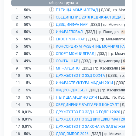
общо за групата
1
50%
ПЪТИЩА МОМЧИЛГРАД
| ДЗЗД | гр. Момчилг
2
50%
ОБЕДИНЕНИЕ 2018 КЕДИКЧАЛ ВОДА
| ДЗЗД |
3
50%
ДЗЗД ИНФРА НАР
| ДЗЗД | гр. Момчилград |
б
4
50%
ИНФРАГЛОБАЛ
| ДЗЗД | гр. Пловдив |
без под
5
50%
ЕКОСТРОЙ - НАР
| ДЗЗД | гр. Момчилград |
бе
6
50%
КОНСОРЦИУМ РАЗВИТИЕ МОМЧИЛГРАД 201
7
50%
СПОРТ МОМЧИЛГРАД
| ДЗЗД | гр. Момчилгра
8
49%
СОФТА - НАР
| ДЗЗД | гр. Крумовград |
без под
9
10%
МП - АРДИНО
| ДЗЗД | гр. Кърджали |
без пода
10
5%
ДРУЖЕСТВО ПО ЗЗД СОФТА
| ДЗЗД | гр. Крум
11
5%
ИНФРАСТРУКТУРА МАДАН 2014
| ДЗЗД | гр. 
12
5%
ХИДРО - ДЖЕБЕЛ
| ДЗЗД | гр. Кърджали |
без 
13
5%
ПЪТИЩА АРДИНО 2014
| ДЗЗД | гр. Кърджали
14
1%
ОБЕДИНЕНИЕ БЪЛГАРИЯ КОНСУЛТ
| ДЗЗД | 
15
0,01%
ДРУЖЕСТВО ПО ЗЗД НС ГОДЕЧ 2020
| ДЗЗД | 
16
0,01%
ДРУЖЕСТВО ПО ЗЗД ВИК ДЖЕРМАН 2021
| Д
17
0,01%
ДРУЖЕСТВО ПО ЗАКОНА ЗА ЗАДЪЛЖЕНИЯТА
18
50%
ДЗЗД ЯМБОЛ 2026
| ДЗЗД | гр. Момчилград |