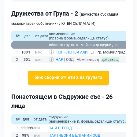
Дружества от Група - 2
(дружества със същия
мажоритарен собственик - ЛЮТВИ СЕЛИМ АЛИ)
наименование
№
дял
от дата
(правна форма, седалище, статус)
общо за групата - майка и дъщерни д-ва
1
100%
ГЮР - ЛЮТВИ АЛИ
| ЕТ | гр. Момчилград |
дейс
2
50%
НАР
| ООД | Момчилград |
действащ
виж сборни отчети 2 на групата
Понастоящем в Съдружие със - 26
лица
съдружник
№
дял
от дата
(наименование, п. форма, седалище, статус / физи
1
99,99%
СА.И.Е. ЕООД
2
98%
ПАРТНЬОРИ БЪЛГАРИЯ ООД