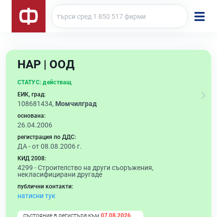
НАР | ООД
СТАТУС:
действащ
ЕИК, град:
108681434,
Момчилград
основана:
26.04.2006
регистрация по ДДС:
ДА - от 08.08.2006 г.
КИД 2008:
4299 -
Строителство на други съоръжения,
некласифицирани другаде
публични контакти:
натисни тук
състояние в регистъра към
07.08.2026