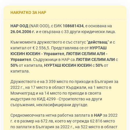
НАКРАТКО ЗА НАР
НАР ООД
(NAR OOD), с ЕИК
108681434
, е основана на
26.04.2006 г.
и е свързана с 33 други юридически лица.
Към момента дружеството е със статус "
действащ
" и с
капитал от € 2 556,5. Представлява се от
НУРТАШ
ЮСЕИН ЮСЕИН - Управител
,
ЛЮТВИ СЕЛИМ АЛИ -
Управител
. Съдружници в НАР са
ЛЮТВИ СЕЛИМ АЛИ
с
50%
от капитала,
НУРТАШ ЮСЕИН ЮСЕИН
с
50%
от
капитала.
Дружеството е на 3 359 място по приходи в България за
2022 г., на 17 място в област Кърджали, на 1 място в
Момчилград и на 14 място по приходи в своята
индустрия по КИД 4299 - Строителство на други
съоръжения, некласифицирани другаде.
Средномесечната нетна работна заплата в
НАР
за 2022
г. е в размер на 672 лв, което му отрежда 62 816 място
по заплати в България за 2022 г., на 522 място в област