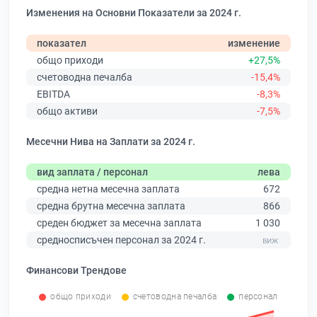
Изменения на Основни Показатели за 2024 г.
показател
изменение
общо приходи
+27,5%
счетоводна печалба
-15,4%
EBITDA
-8,3%
общо активи
-7,5%
Месечни Нива на Заплати за 2024 г.
вид заплата / персонал
лева
средна нетна месечна заплата
672
средна брутна месечна заплата
866
среден бюджет за месечна заплата
1 030
средносписъчен персонал за 2024 г.
Финансови Трендове
общо приходи
счетоводна печалба
персонал