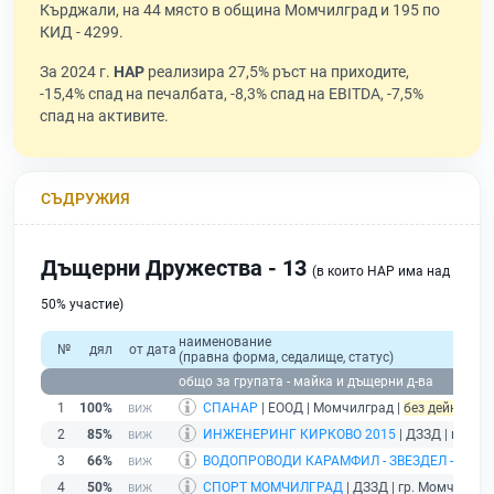
Кърджали, на 44 място в община Момчилград и 195 по
КИД - 4299.
За 2024 г.
НАР
реализира 27,5% ръст на приходите,
-15,4% спад на печалбата, -8,3% спад на EBITDA, -7,5%
спад на активите.
СЪДРУЖИЯ
Дъщерни Дружества - 13
(в които НАР има над
50% участие)
наименование
№
дял
от дата
(правна форма, седалище, статус)
общо за групата - майка и дъщерни д-ва
1
100%
СПАНАР
| ЕООД | Момчилград |
без дейност - 
2
85%
ИНЖЕНЕРИНГ КИРКОВО 2015
| ДЗЗД | гр. М
3
66%
ВОДОПРОВОДИ КАРАМФИЛ - ЗВЕЗДЕЛ - 2015
|
4
50%
СПОРТ МОМЧИЛГРАД
| ДЗЗД | гр. Момчилгра