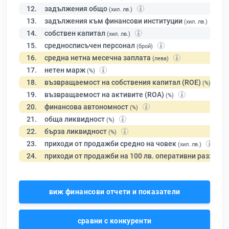
12.
задължения общо
(хил. лв.)
13.
задължения към финансови институции
(хил. лв.)
14.
собствен капитал
(хил. лв.)
15.
средносписъчен персонал
(брой)
16.
средна нетна месечна заплата
(лева)
17.
нетен марж
(%)
18.
възвращаемост на собствения капитал (ROE)
(%)
19.
възвращаемост на активите (ROA)
(%)
20.
финансова автономност
(%)
21.
обща ликвидност
(%)
22.
бърза ликвидност
(%)
23.
приходи от продажби средно на човек
(хил. лв.)
24.
приходи от продажби на 100 лв. оперативни разходи
виж финансови отчети и показатели
сравни с конкуренти