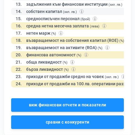
13.
задължения към финансови институции
(хил. лв.)
14.
собствен капитал
(хил. лв.)
15.
средносписъчен персонал
(брой)
16.
средна нетна месечна заплата
(лева)
17.
нетен марж
(%)
18.
възвращаемост на собствения капитал (ROE)
(%)
19.
възвращаемост на активите (ROA)
(%)
20.
финансова автономност
(%)
21.
обща ликвидност
(%)
22.
бърза ликвидност
(%)
23.
приходи от продажби средно на човек
(хил. лв.)
24.
приходи от продажби на 100 лв. оперативни разходи
виж финансови отчети и показатели
сравни с конкуренти