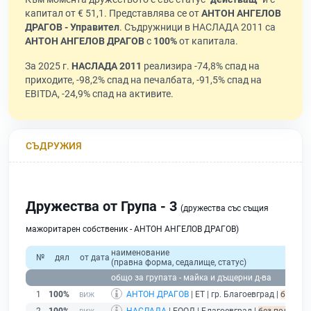
капитал от € 51,1. Представлява се от
АНТОН АНГЕЛОВ
ДРАГОВ - Управител
. Съдружници в НАСЛАДА 2011 са
АНТОН АНГЕЛОВ ДРАГОВ
с
100%
от капитала.
За 2025 г.
НАСЛАДА 2011
реализира -74,8% спад на
приходите, -98,2% спад на печалбата, -91,5% спад на
EBITDA, -24,9% спад на активите.
СЪДРУЖИЯ
Дружества от Група - 3
(дружества със същия
мажоритарен собственик - АНТОН АНГЕЛОВ ДРАГОВ)
наименование
№
дял
от дата
(правна форма, седалище, статус)
общо за групата - майка и дъщерни д-ва
1
100%
АНТОН ДРАГОВ
| ЕТ | гр. Благоевград |
без под