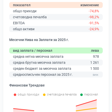
показател
изменение
общо приходи
-74,8%
счетоводна печалба
-98,2%
EBITDA
-91,5%
общо активи
-24,9%
Месечни Нива на Заплати за 2025 г.
вид заплата / персонал
лева
средна нетна месечна заплата
978
средна брутна месечна заплата
1 261
среден бюджет за месечна заплата
1 500
средносписъчен персонал за 2025 г.
Финансови Трендове
общо приходи
счетоводна печалба
персонал