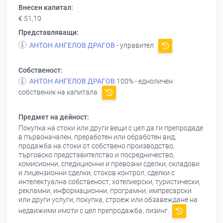
Внесен капитал:
€ 51,10
Представляващи:
АНТОН АНГЕЛОВ ДРАГОВ
- управител
Собственост:
АНТОН АНГЕЛОВ ДРАГОВ
100% - едноличен
собственик на капитала
Предмет на дейност:
Покупка на стоки или други вещи с цел да ги препродаде
в първоначален, преработен или обработен вид,
продажба на стоки от собствено производство,
търговско представителство и посредничество,
комисионни, спедиционни и превозни сделки, складови
и лицензионни сделки, стоков контрол, сделки с
интелектуална собственост, хотелиерски, туристически,
рекламни, информационни, програмни, импресарски
или други услуги, покупка, строеж или обзавеждане на
недвижими имоти с цел препродажба, лизинг.