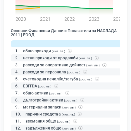
0
2020
2021
2022
2023
2024
Основни Финансови Данни и Показатели за НАСЛАДА
2011 | ЕООД
1.
общо приходи
(хил. лв.)
2.
нетни приходи от продажби
(хил. лв.)
3.
разходи за оперативна дейност
(хил. лв.)
4.
разходи за персонала
(хил. лв.)
5.
счетоводна печалба/загуба
(хил. лв.)
6.
EBITDA
(хил. лв.)
7.
общо активи
(хил. лв.)
8.
дълготрайни активи
(хил. лв.)
9.
материални запаси
(хил. лв.)
10.
парични средства
(хил. лв.)
11.
вземания общо
(хил. лв.)
12.
задължения общо
(хил. лв.)