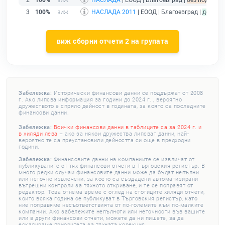
2
100%
НАСЛАДА
| ЕООД | Благоевград |
без подаден 
3
100%
НАСЛАДА 2011
| ЕООД | Благоевград |
действ
виж сборни отчети 2 на групата
Забележка:
Исторически финансови данни се поддържат от 2008
г. Ако липсва информация за години до 2024 г. , вероятно
дружеството е спряло дейност в годината, за която са последните
финансови данни.
Забележка:
Всички финансови данни в таблиците са за 2024 г. и
в хиляди лева
– ако за някои дружества липсват данни, най-
вероятно те са преустановили дейността си още в предходни
години.
Забележка:
Финансовите данни на компаниите се извличат от
публикуваните от тях финансови отчети в Търговския регистър. В
много редки случаи финансовите данни може да бъдат непълни
или неточно извлечени, за което са създадени автоматизирани
вътрешни контроли за тяхното откриване, и те се поправят от
редактор. Това отнема време с оглед на стотиците хиляди отчети,
които всяка година се публикуват в Търговския регистър, като
ние поправяме несъответствията от по-големите към по-малките
компании. Ако забележите непълноти или неточности във вашите
или в други финансови отчети, можете да ни пишете, за да
ескалираме приоритета за тяхната корекция.