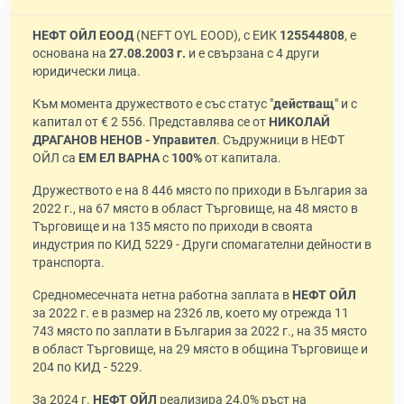
НЕФТ ОЙЛ ЕООД
(NEFT OYL EOOD), с ЕИК
125544808
, е
основана на
27.08.2003 г.
и е свързана с 4 други
юридически лица.
Към момента дружеството е със статус "
действащ
" и с
капитал от € 2 556. Представлява се от
НИКОЛАЙ
ДРАГАНОВ НЕНОВ - Управител
. Съдружници в НЕФТ
ОЙЛ са
ЕМ ЕЛ ВАРНА
с
100%
от капитала.
Дружеството е на 8 446 място по приходи в България за
2022 г., на 67 място в област Търговище, на 48 място в
Търговище и на 135 място по приходи в своята
индустрия по КИД 5229 - Други спомагателни дейности в
транспорта.
Средномесечната нетна работна заплата в
НЕФТ ОЙЛ
за 2022 г. е в размер на 2326 лв, което му отрежда 11
743 място по заплати в България за 2022 г., на 35 място
в област Търговище, на 29 място в община Търговище и
204 по КИД - 5229.
За 2024 г.
НЕФТ ОЙЛ
реализира 24,0% ръст на