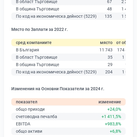
В област Търговище
67
2 275
В община Търговище
48
1 433
По код на икономическа дейност (5229)
135
1 558
Място по Заплати за 2022 г.
сред компаниите
място
от общо
В България
11 743
174 403
В област Търговище
35
1 502
В община Търговище
29
933
По код на икономическа дейност (5229)
204
1 021
Изменения на Основни Показатели за 2024 г.
показател
изменение
общо приходи
+24,0%
счетоводна печалба
+1 411,5%
EBITDA
+983,8%
общо активи
+6,8%