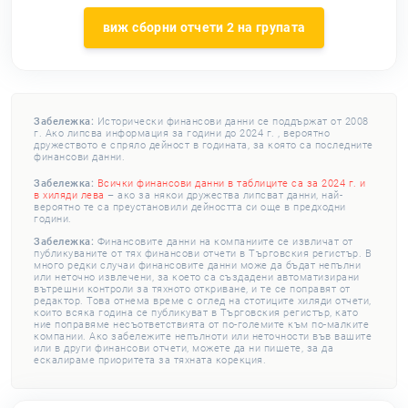
виж сборни отчети 2 на групата
Забележка:
Исторически финансови данни се поддържат от 2008
г. Ако липсва информация за години до 2024 г. , вероятно
дружеството е спряло дейност в годината, за която са последните
финансови данни.
Забележка:
Всички финансови данни в таблиците са за 2024 г. и
в хиляди лева
– ако за някои дружества липсват данни, най-
вероятно те са преустановили дейността си още в предходни
години.
Забележка:
Финансовите данни на компаниите се извличат от
публикуваните от тях финансови отчети в Търговския регистър. В
много редки случаи финансовите данни може да бъдат непълни
или неточно извлечени, за което са създадени автоматизирани
вътрешни контроли за тяхното откриване, и те се поправят от
редактор. Това отнема време с оглед на стотиците хиляди отчети,
които всяка година се публикуват в Търговския регистър, като
ние поправяме несъответствията от по-големите към по-малките
компании. Ако забележите непълноти или неточности във вашите
или в други финансови отчети, можете да ни пишете, за да
ескалираме приоритета за тяхната корекция.