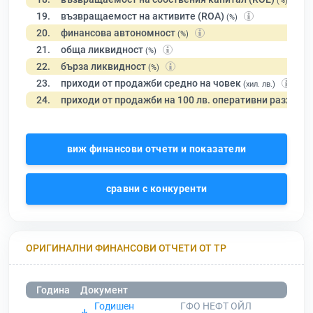
(%)
19.
възвращаемост на активите (ROA)
(%)
20.
финансова автономност
(%)
21.
обща ликвидност
(%)
22.
бърза ликвидност
(%)
23.
приходи от продажби средно на човек
(хил. лв.)
24.
приходи от продажби на 100 лв. оперативни разходи
виж финансови отчети и показатели
сравни с конкуренти
ОРИГИНАЛНИ ФИНАНСОВИ ОТЧЕТИ ОТ ТР
Година
Документ
Годишен
ГФО НЕФТ ОЙЛ