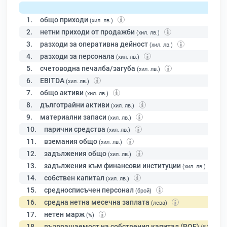
1.
общо приходи
(хил. лв.)
2.
нетни приходи от продажби
(хил. лв.)
3.
разходи за оперативна дейност
(хил. лв.)
4.
разходи за персонала
(хил. лв.)
5.
счетоводна печалба/загуба
(хил. лв.)
6.
EBITDA
(хил. лв.)
7.
общо активи
(хил. лв.)
8.
дълготрайни активи
(хил. лв.)
9.
материални запаси
(хил. лв.)
10.
парични средства
(хил. лв.)
11.
вземания общо
(хил. лв.)
12.
задължения общо
(хил. лв.)
13.
задължения към финансови институции
(хил. лв.)
14.
собствен капитал
(хил. лв.)
15.
средносписъчен персонал
(брой)
16.
средна нетна месечна заплата
(лева)
17.
нетен марж
(%)
18.
възвращаемост на собствения капитал (ROE)