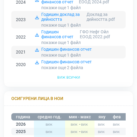
финансов отчет
ЕООД 2024.pdf
2024
покажи още 1
файл
Годишен доклад за
Доклад за
дейността
дейността.pdf
2023
покажи още 1
файл
Годишен
ГФО Нефт Ойл
финансов отчет
ЕООД 2022.pdf
2022
покажи още 1
файл
Годишен финансов отчет
2021
покажи още 1
файл
Годишен финансов отчет
2020
покажи още 2
файла
виж всички
ОСИГУРЕНИ ЛИЦА В НОИ
година
средно год.
мин - макс
яну
фев
мар
2026
-
2025
-