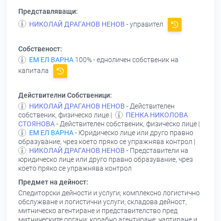
Представляващи:
НИКОЛАЙ ДРАГАНОВ НЕНОВ
- управител
Собственост:
ЕМ ЕЛ ВАРНА
100% - едноличен собственик на
капитала
Действителни Собственици:
НИКОЛАЙ ДРАГАНОВ НЕНОВ
- Действителен
собственик, физическо лице |
ПЕНКА НИКОЛОВА
СТОЯНОВА
- Действителен собственик, физическо лице |
ЕМ ЕЛ ВАРНА
- Юридическо лице или друго правно
образувание, чрез което пряко се упражнява контрол |
НИКОЛАЙ ДРАГАНОВ НЕНОВ
- Представители на
юридическо лице или друго правно образувание, чрез
което пряко се упражнява контрол
Предмет на дейност:
Спедиторски дейности и услуги; комплексно логистично
обслужване и логистични услуги; складова дейност,
митническо агентиране и представителство пред
митническите органи; корабно агентиране; чартиране и