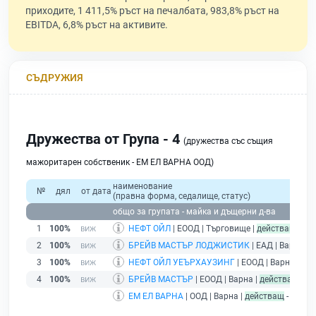
приходите, 1 411,5% ръст на печалбата, 983,8% ръст на
EBITDA, 6,8% ръст на активите.
СЪДРУЖИЯ
Дружества от Група - 4
(дружества със същия
мажоритарен собственик - ЕМ ЕЛ ВАРНА ООД)
наименование
№
дял
от дата
(правна форма, седалище, статус)
общо за групата - майка и дъщерни д-ва
1
100%
НЕФТ ОЙЛ
| ЕООД | Търговище |
действащ
2
100%
БРЕЙВ МАСТЪР ЛОДЖИСТИК
| ЕАД | Варна |
д
3
100%
НЕФТ ОЙЛ УЕЪРХАУЗИНГ
| ЕООД | Варна |
дей
4
100%
БРЕЙВ МАСТЪР
| ЕООД | Варна |
действащ
ЕМ ЕЛ ВАРНА
| ООД | Варна |
действащ
- друже