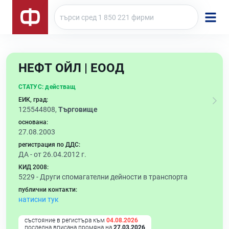
НЕФТ ОЙЛ | ЕООД
СТАТУС:
действащ
ЕИК, град:
125544808,
Търговище
основана:
27.08.2003
регистрация по ДДС:
ДА - от 26.04.2012 г.
КИД 2008:
5229 -
Други спомагателни дейности в транспорта
публични контакти:
натисни тук
състояние в регистъра към
04.08.2026
последна вписана промяна на
27.03.2026