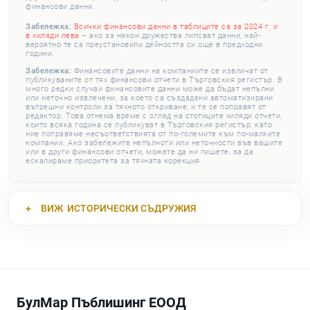
финансови данни.
Забележка:
Всички финансови данни в таблиците са за 2024 г. и
в хиляди лева
– ако за някои дружества липсват данни, най-
вероятно те са преустановили дейността си още в предходни
години.
Забележка:
Финансовите данни на компаниите се извличат от
публикуваните от тях финансови отчети в Търговския регистър. В
много редки случаи финансовите данни може да бъдат непълни
или неточно извлечени, за което са създадени автоматизирани
вътрешни контроли за тяхното откриване, и те се поправят от
редактор. Това отнема време с оглед на стотиците хиляди отчети,
които всяка година се публикуват в Търговския регистър, като
ние поправяме несъответствията от по-големите към по-малките
компании. Ако забележите непълноти или неточности във вашите
или в други финансови отчети, можете да ни пишете, за да
ескалираме приоритета за тяхната корекция.
ВИЖ
ИСТОРИЧЕСКИ СЪДРУЖИЯ
БулМар Пъблишинг ЕООД