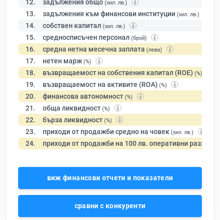
12.
задължения общо
(хил. лв.)
13.
задължения към финансови институции
(хил. лв.)
14.
собствен капитал
(хил. лв.)
15.
средносписъчен персонал
(брой)
16.
средна нетна месечна заплата
(лева)
17.
нетен марж
(%)
18.
възвращаемост на собствения капитал (ROE)
(%)
19.
възвращаемост на активите (ROA)
(%)
20.
финансова автономност
(%)
21.
обща ликвидност
(%)
22.
бърза ликвидност
(%)
23.
приходи от продажби средно на човек
(хил. лв.)
24.
приходи от продажби на 100 лв. оперативни разходи
виж финансови отчети и показатели
сравни с конкуренти