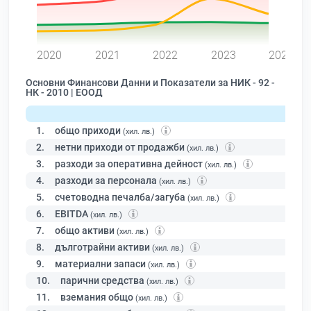
0
2020
2021
2022
2023
2024
Основни Финансови Данни и Показатели за НИК - 92 -
НК - 2010 | ЕООД
1.
общо приходи
(хил. лв.)
2.
нетни приходи от продажби
(хил. лв.)
3.
разходи за оперативна дейност
(хил. лв.)
4.
разходи за персонала
(хил. лв.)
5.
счетоводна печалба/загуба
(хил. лв.)
6.
EBITDA
(хил. лв.)
7.
общо активи
(хил. лв.)
8.
дълготрайни активи
(хил. лв.)
9.
материални запаси
(хил. лв.)
10.
парични средства
(хил. лв.)
11.
вземания общо
(хил. лв.)