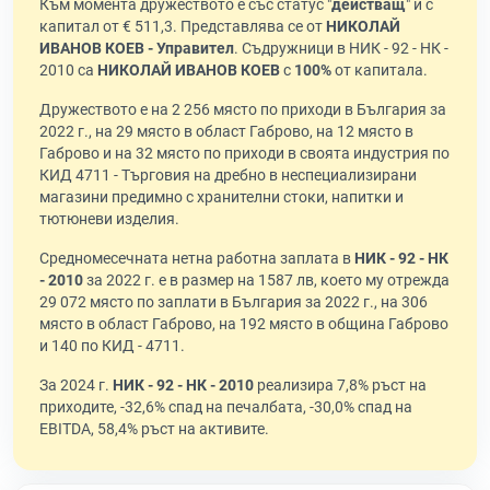
Към момента дружеството е със статус "
действащ
" и с
капитал от € 511,3. Представлява се от
НИКОЛАЙ
ИВАНОВ КОЕВ - Управител
. Съдружници в НИК - 92 - НК -
2010 са
НИКОЛАЙ ИВАНОВ КОЕВ
с
100%
от капитала.
Дружеството е на 2 256 място по приходи в България за
2022 г., на 29 място в област Габрово, на 12 място в
Габрово и на 32 място по приходи в своята индустрия по
КИД 4711 - Търговия на дребно в неспециализирани
магазини предимно с хранителни стоки, напитки и
тютюневи изделия.
Средномесечната нетна работна заплата в
НИК - 92 - НК
- 2010
за 2022 г. е в размер на 1587 лв, което му отрежда
29 072 място по заплати в България за 2022 г., на 306
място в област Габрово, на 192 място в община Габрово
и 140 по КИД - 4711.
За 2024 г.
НИК - 92 - НК - 2010
реализира 7,8% ръст на
приходите, -32,6% спад на печалбата, -30,0% спад на
EBITDA, 58,4% ръст на активите.