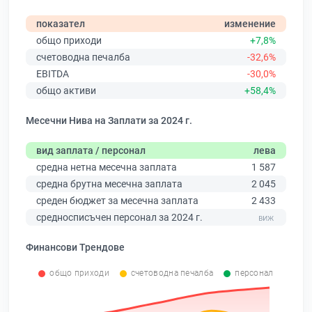
показател
изменение
общо приходи
+7,8%
счетоводна печалба
-32,6%
EBITDA
-30,0%
общо активи
+58,4%
Месечни Нива на Заплати за 2024 г.
вид заплата / персонал
лева
средна нетна месечна заплата
1 587
средна брутна месечна заплата
2 045
среден бюджет за месечна заплата
2 433
средносписъчен персонал за 2024 г.
Финансови Трендове
общо приходи
счетоводна печалба
персонал