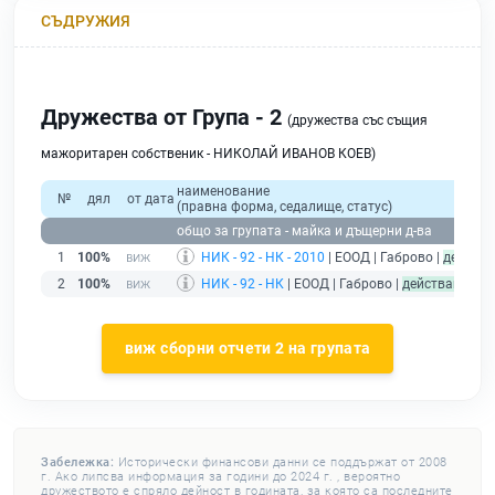
СЪДРУЖИЯ
Дружества от Група - 2
(дружества със същия
мажоритарен собственик - НИКОЛАЙ ИВАНОВ КОЕВ)
наименование
№
дял
от дата
(правна форма, седалище, статус)
общо за групата - майка и дъщерни д-ва
1
100%
НИК - 92 - НК - 2010
| ЕООД | Габрово |
действ
2
100%
НИК - 92 - НК
| ЕООД | Габрово |
действащ
виж сборни отчети 2 на групата
Забележка:
Исторически финансови данни се поддържат от 2008
г. Ако липсва информация за години до 2024 г. , вероятно
дружеството е спряло дейност в годината, за която са последните