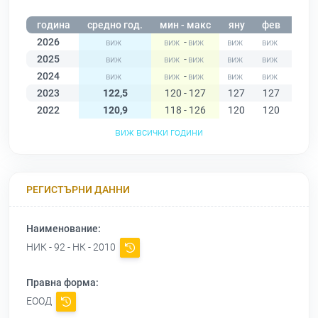
година
средно год.
мин - макс
яну
фев
мар
2026
-
2025
-
2024
-
2023
122,5
120 - 127
127
127
124
2022
120,9
118 - 126
120
120
118
виж всички години
РЕГИСТЪРНИ ДАННИ
Наименование:
НИК - 92 - НК - 2010
Правна форма:
ЕООД