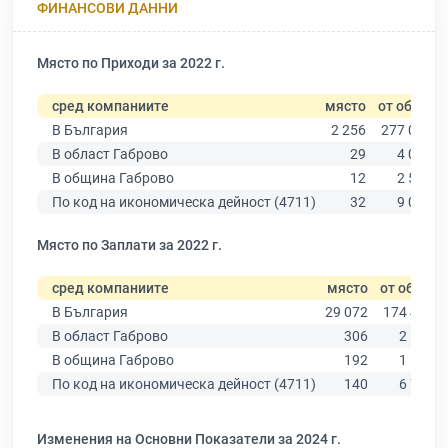
ФИНАНСОВИ ДАННИ
Място по Приходи за 2022 г.
сред компаниите
място
от общо
В България
2 256
277 019
В област Габрово
29
4 019
В община Габрово
12
2 540
По код на икономическа дейност (4711)
32
9 025
Място по Заплати за 2022 г.
сред компаниите
място
от общо
В България
29 072
174 403
В област Габрово
306
2 514
В община Габрово
192
1 572
По код на икономическа дейност (4711)
140
6 773
Изменения на Основни Показатели за 2024 г.