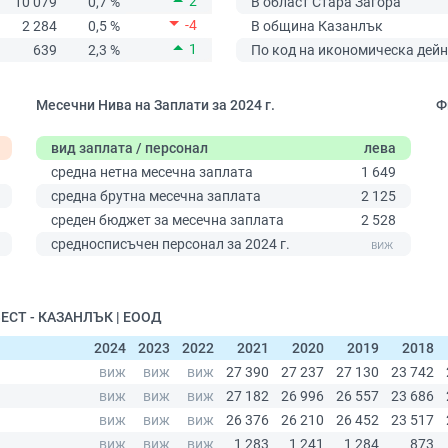
2
10 079
0,7 %
В област Стара Загора
-4
2 284
0,5 %
В община Казанлък
1
639
2,3 %
По код на икономическа дейн
Месечни Нива на Заплати за 2024 г.
Ф
вид заплата / персонал
лева
средна нетна месечна заплата
1 649
средна брутна месечна заплата
2 125
среден бюджет за месечна заплата
2 528
0
средносписъчен персонал за 2024 г.
ВЕСТ - КАЗАНЛЪК | ЕООД
2024
2023
2022
2021
2020
2019
2018