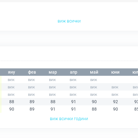
виж всички
яну
фев
мар
апр
май
юни
юл
88
89
88
91
90
92
9
90
89
91
91
88
90
8
виж всички години