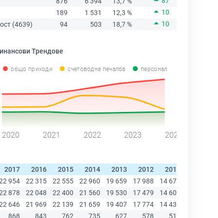
87
876
6 394
13,7 %
10
189
1 531
12,3 %
10
ост (4639)
94
503
18,7 %
инансови Трендове
общо приходи
счетоводна печалба
персонал
2020
2021
2022
2023
2024
2017
2016
2015
2014
2013
2012
2011
2010