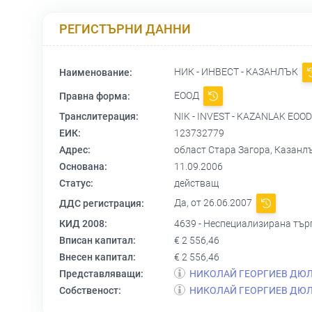
РЕГИСТЪРНИ ДАННИ
НИК - ИНВЕСТ - КАЗАНЛЪК
Наименование:
ЕООД
Правна форма:
Транслитерация:
NIK - INVEST - KAZANLAK EOOD
ЕИК:
123732779
Адрес:
област Стара Загора, Казанл
Основана:
11.09.2006
Статус:
действащ
Да, от 26.06.2007
ДДС регистрация:
КИД 2008:
4639 - Неспециализирана търг
Вписан капитал:
€ 2 556,46
Внесен капитал:
€ 2 556,46
Представляващи:
НИКОЛАЙ ГЕОРГИЕВ ДЮ
Собственост:
НИКОЛАЙ ГЕОРГИЕВ ДЮ