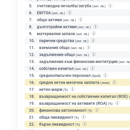
5.
счетоводна печалба/загуба
(хил. лв.)
6.
EBITDA
(хил. лв.)
7.
общо активи
(хил. лв.)
8.
дълготрайни активи
(хил. лв.)
9.
материални запаси
(хил. лв.)
10.
парични средства
(хил. лв.)
11.
вземания общо
(хил. лв.)
12.
задължения общо
(хил. лв.)
13.
задължения към финансови институции
(хил. лв
14.
собствен капитал
(хил. лв.)
15.
средносписъчен персонал
(брой)
16.
средна нетна месечна заплата
(лева)
17.
нетен марж
(%)
18.
възвращаемост на собствения капитал (ROE)
19.
възвращаемост на активите (ROA)
(%)
20.
финансова автономност
(%)
21.
обща ликвидност
(%)
22.
бърза ликвидност
(%)