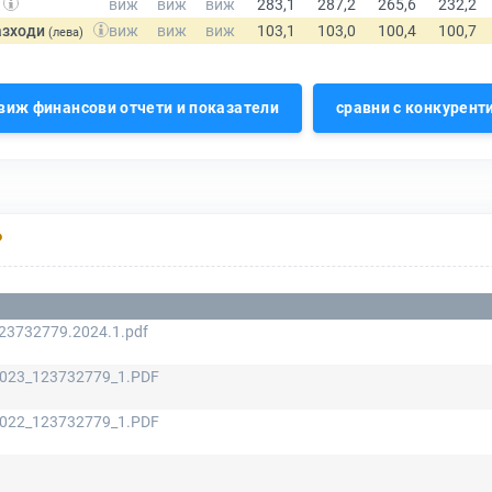
азходи
(лева)
виж финансови отчети и показатели
сравни с конкурент
Р
23732779.2024.1.pdf
023_123732779_1.PDF
022_123732779_1.PDF