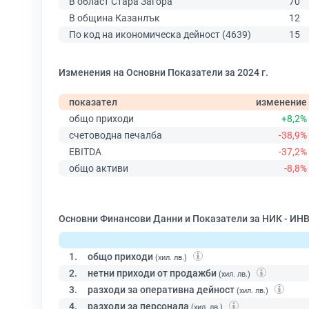
В област Стара Загора
70
В община Казанлък
12
По код на икономическа дейност (4639)
15
Изменения на Основни Показатели за 2024 г.
показател
изменение
общо приходи
+8,2%
счетоводна печалба
-38,9%
EBITDA
-37,2%
общо активи
-8,8%
Основни Финансови Данни и Показатели за НИК - ИН
1.
общо приходи
(хил. лв.)
2.
нетни приходи от продажби
(хил. лв.)
3.
разходи за оперативна дейност
(хил. лв.)
4.
разходи за персонала
(хил. лв.)