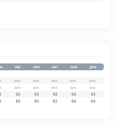
и
авг
сеп
окт
ное
дек
3
92
92
92
93
93
5
85
83
82
84
84