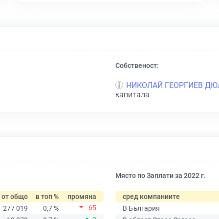
Собственост:
НИКОЛАЙ ГЕОРГИЕВ ДЮ
капитала
Място по Заплати за 2022 г.
от общо
в топ %
промяна
сред компаниите
-65
277 019
0,7 %
В България