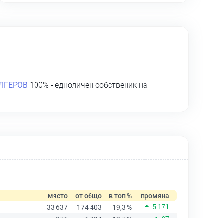
ЛГЕРОВ
100% - едноличен собственик на
място
от общо
в топ %
промяна
5 171
33 637
174 403
19,3 %