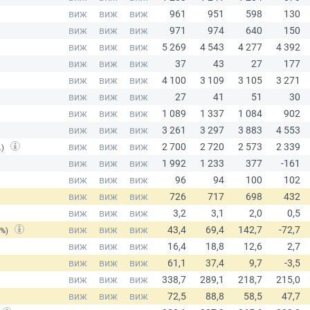
.)
(%)