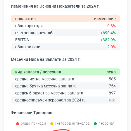
Изменения на Основни Показатели за 2024 г.
показател
изменение
общо приходи
-0,8%
счетоводна печалба
+690,4%
EBITDA
+382,9%
общо активи
-2,0%
Месечни Нива на Заплати за 2024 г.
вид заплата / персонал
лева
средна нетна месечна заплата
585
средна брутна месечна заплата
754
среден бюджет за месечна заплата
897
средносписъчен персонал за 2024 г.
Финансови Трендове
общо приходи
счетоводна печалба
персонал