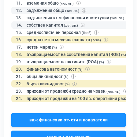
11.
вземания общо
(хил. лв.)
12.
задължения общо
(хил. лв.)
13.
задължения към финансови институции
(хил. лв.)
14.
собствен капитал
(хил. лв.)
15.
средносписъчен персонал
(брой)
16.
средна нетна месечна заплата
(лева)
17.
нетен марж
(%)
18.
възвращаемост на собствения капитал (ROE)
(%)
19.
възвращаемост на активите (ROA)
(%)
20.
финансова автономност
(%)
21.
обща ликвидност
(%)
22.
бърза ликвидност
(%)
23.
приходи от продажби средно на човек
(хил. лв.)
24.
приходи от продажби на 100 лв. оперативни разходи
виж финансови отчети и показатели