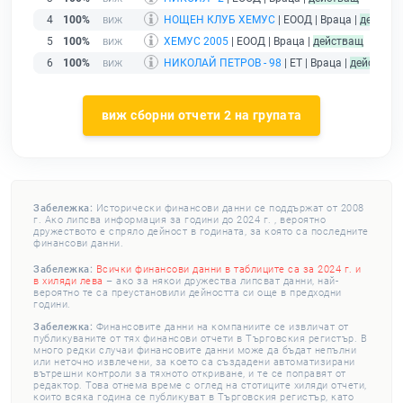
4
100%
НОЩЕН КЛУБ ХЕМУС
| ЕООД | Враца |
действ
5
100%
ХЕМУС 2005
| ЕООД | Враца |
действащ
6
100%
НИКОЛАЙ ПЕТРОВ - 98
| ЕТ | Враца |
действащ
виж сборни отчети 2 на групата
Забележка:
Исторически финансови данни се поддържат от 2008
г. Ако липсва информация за години до 2024 г. , вероятно
дружеството е спряло дейност в годината, за която са последните
финансови данни.
Забележка:
Всички финансови данни в таблиците са за 2024 г. и
в хиляди лева
– ако за някои дружества липсват данни, най-
вероятно те са преустановили дейността си още в предходни
години.
Забележка:
Финансовите данни на компаниите се извличат от
публикуваните от тях финансови отчети в Търговския регистър. В
много редки случаи финансовите данни може да бъдат непълни
или неточно извлечени, за което са създадени автоматизирани
вътрешни контроли за тяхното откриване, и те се поправят от
редактор. Това отнема време с оглед на стотиците хиляди отчети,
които всяка година се публикуват в Търговския регистър, като