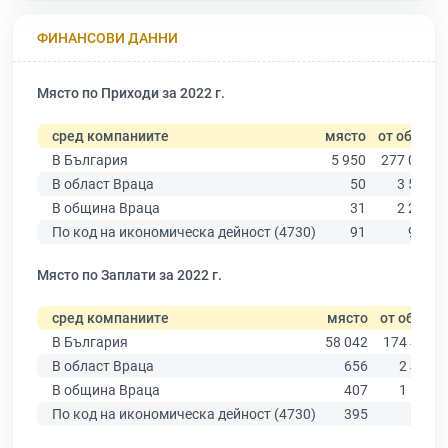
ФИНАНСОВИ ДАННИ
Място по Приходи за 2022 г.
сред компаниите
място
от общо
В България
5 950
277 019
В област Враца
50
3 586
В община Враца
31
2 229
По код на икономическа дейност (4730)
91
974
Място по Заплати за 2022 г.
сред компаниите
място
от общо
В България
58 042
174 403
В област Враца
656
2 431
В община Враца
407
1 538
По код на икономическа дейност (4730)
395
863