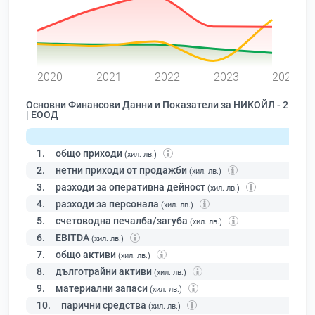
0
2020
2021
2022
2023
2024
Основни Финансови Данни и Показатели за НИКОЙЛ - 2
| ЕООД
1.
общо приходи
(хил. лв.)
2.
нетни приходи от продажби
(хил. лв.)
3.
разходи за оперативна дейност
(хил. лв.)
4.
разходи за персонала
(хил. лв.)
5.
счетоводна печалба/загуба
(хил. лв.)
6.
EBITDA
(хил. лв.)
7.
общо активи
(хил. лв.)
8.
дълготрайни активи
(хил. лв.)
9.
материални запаси
(хил. лв.)
10.
парични средства
(хил. лв.)