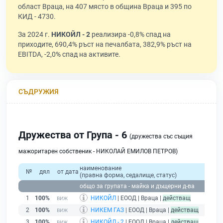
област Враца, на 407 място в община Враца и 395 по
КИД - 4730.
За 2024 г.
НИКОЙЛ - 2
реализира -0,8% спад на
приходите, 690,4% ръст на печалбата, 382,9% ръст на
EBITDA, -2,0% спад на активите.
СЪДРУЖИЯ
Дружества от Група - 6
(дружества със същия
мажоритарен собственик - НИКОЛАЙ ЕМИЛОВ ПЕТРОВ)
наименование
№
дял
от дата
(правна форма, седалище, статус)
общо за групата - майка и дъщерни д-ва
1
100%
НИКОЙЛ
| ЕООД | Враца |
действащ
2
100%
НИКЕМ ГАЗ
| ЕООД | Враца |
действащ
3
100%
НИКОЙЛ - 2
| ЕООД | Враца |
действащ