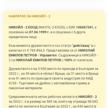
НАКРАТКО ЗА НИКОЙЛ - 2
НИКОЙЛ - 2 ЕООД
(NIKOYL-2 EOOD), с ЕИК
106067341
, е
основана на
07.04.1999 г.
и е свързана с 6 други
юридически лица.
Към момента дружеството е със статус "
действащ
" и с
капитал от € 769 494,3. Представлява се от
НИКОЛАЙ
ЕМИЛОВ ПЕТРОВ - Управител
. Съдружници в НИКОЙЛ -
2 са
НИКОЛАЙ ЕМИЛОВ ПЕТРОВ
с
100%
от капитала.
Дружеството е на 5 950 място по приходи в България за
2022 г., на 50 място в област Враца, на 31 място в Враца
и на 91 място по приходи в своята индустрия по КИД
4730 - Търговия на дребно с автомобилни горива и
смазочни материали.
Средномесечната нетна работна заплата в
НИКОЙЛ - 2
за 2022 г. е в размер на 585 лв, което му отрежда 58 042
място по заплати в България за 2022 г., на 656 място в