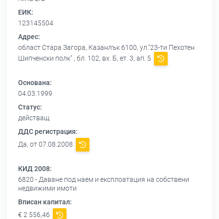
ЕИК:
123145504
Адрес:
област Стара Загора, Казанлък 6100, ул."23-ти Пехотен
Шипченски полк" , бл. 102, вх. Б, ет. 3, ап. 5
Основана:
04.03.1999
Статус:
действащ
ДДС регистрация:
Да, от 07.08.2008
КИД 2008:
6820 - Даване под наем и експлоатация на собствени
недвижими имоти
Вписан капитал:
€ 2 556,46