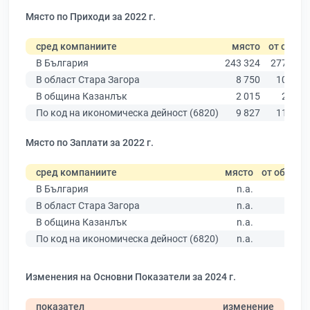
Място по Приходи за 2022 г.
сред компаниите
място
от общо
В България
243 324
277 019
В област Стара Загора
8 750
10 079
В община Казанлък
2 015
2 284
По код на икономическа дейност (6820)
9 827
11 940
Място по Заплати за 2022 г.
сред компаниите
място
от общо
В България
n.a.
В област Стара Загора
n.a.
В община Казанлък
n.a.
По код на икономическа дейност (6820)
n.a.
Изменения на Основни Показатели за 2024 г.
показател
изменение