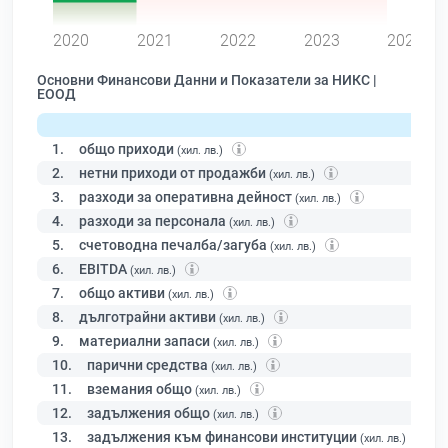
0
2020
2021
2022
2023
2024
Основни Финансови Данни и Показатели за НИКС |
ЕООД
1.
общо приходи
(хил. лв.)
2.
нетни приходи от продажби
(хил. лв.)
3.
разходи за оперативна дейност
(хил. лв.)
4.
разходи за персонала
(хил. лв.)
5.
счетоводна печалба/загуба
(хил. лв.)
6.
EBITDA
(хил. лв.)
7.
общо активи
(хил. лв.)
8.
дълготрайни активи
(хил. лв.)
9.
материални запаси
(хил. лв.)
10.
парични средства
(хил. лв.)
11.
вземания общо
(хил. лв.)
12.
задължения общо
(хил. лв.)
13.
задължения към финансови институции
(хил. лв.)