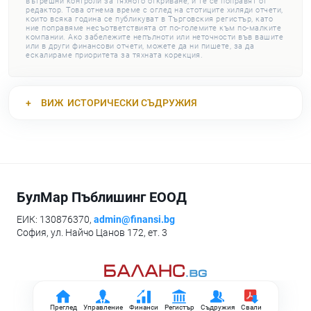
вътрешни контроли за тяхното откриване, и те се поправят от
редактор. Това отнема време с оглед на стотиците хиляди отчети,
които всяка година се публикуват в Търговския регистър, като
ние поправяме несъответствията от по-големите към по-малките
компании. Ако забележите непълноти или неточности във вашите
или в други финансови отчети, можете да ни пишете, за да
ескалираме приоритета за тяхната корекция.
ВИЖ
ИСТОРИЧЕСКИ СЪДРУЖИЯ
БулМар Пъблишинг ЕООД
ЕИК: 130876370,
admin@finansi.bg
София, ул. Найчо Цанов 172, ет. 3
Преглед
Управление
Финанси
Регистър
Съдружия
Свали