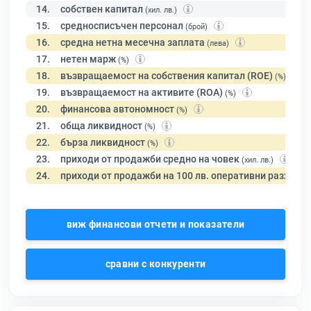
14.
собствен капитал
(хил. лв.)
15.
средносписъчен персонал
(брой)
16.
средна нетна месечна заплата
(лева)
17.
нетен марж
(%)
18.
възвращаемост на собствения капитал (ROE)
(%)
19.
възвращаемост на активите (ROA)
(%)
20.
финансова автономност
(%)
21.
обща ликвидност
(%)
22.
бърза ликвидност
(%)
23.
приходи от продажби средно на човек
(хил. лв.)
24.
приходи от продажби на 100 лв. оперативни разходи
виж финансови отчети и показатели
сравни с конкуренти