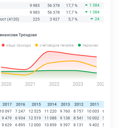
1 384
9 983
56 378
17,7 %
1 384
9 983
56 378
17,7 %
24
ост (4120)
225
3 927
5,7 %
инансови Трендове
общо приходи
счетоводна печалба
персонал
2020
2021
2022
2023
2024
2017
2016
2015
2014
2013
2012
2011
2010
2009