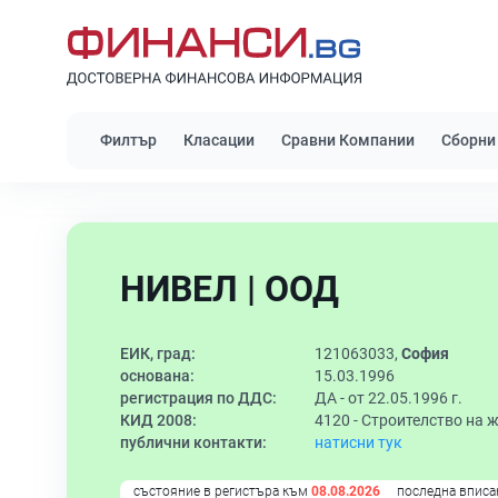
Филтър
Класации
Сравни Компании
Сборни
НИВЕЛ | ООД
ЕИК, град:
121063033,
София
основана:
15.03.1996
регистрация по ДДС:
ДА - от 22.05.1996 г.
КИД 2008:
4120 -
Строителство на 
публични контакти:
натисни тук
състояние в регистъра към
08.08.2026
последна вписа