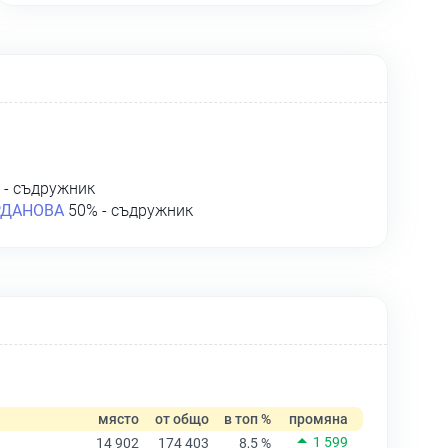
 - съдружник
РДАНОВА
50% - съдружник
място
от общо
в топ %
промяна
1 599
14 902
174 403
8,5 %