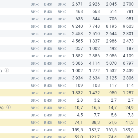
.)
(%)