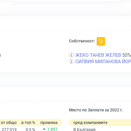
Собственост:
л
ЖЕКО ТАНЕВ ЖЕЛЕВ
50%
СИЛВИЯ МИЛАНОВА ЙО
Място по Заплати за 2022 г.
от общо
в топ %
промяна
сред компаниите
1 857
277 019
0,5 %
В България