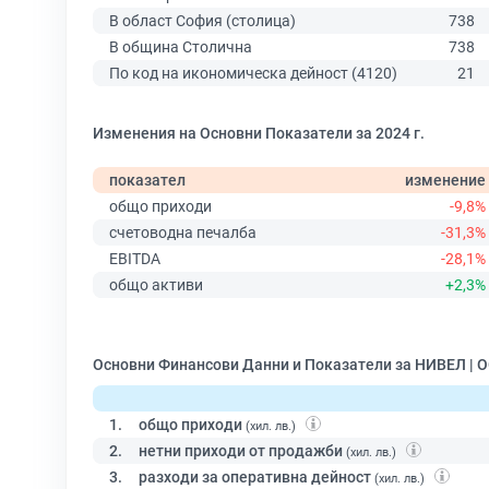
В област София (столица)
738
В община Столична
738
По код на икономическа дейност (4120)
21
Изменения на Основни Показатели за 2024 г.
показател
изменение
общо приходи
-9,8%
счетоводна печалба
-31,3%
EBITDA
-28,1%
общо активи
+2,3%
Основни Финансови Данни и Показатели за НИВЕЛ | 
1.
общо приходи
(хил. лв.)
2.
нетни приходи от продажби
(хил. лв.)
3.
разходи за оперативна дейност
(хил. лв.)