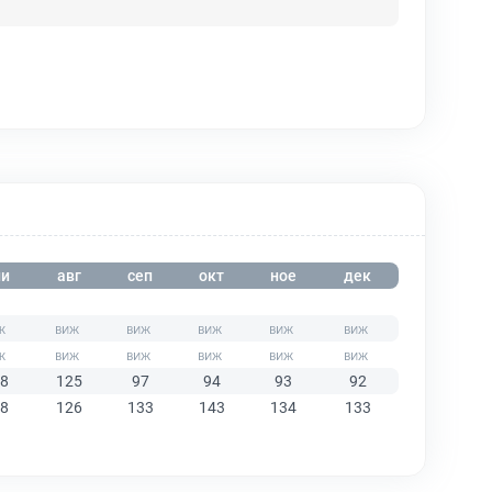
и
авг
сеп
окт
ное
дек
8
125
97
94
93
92
8
126
133
143
134
133