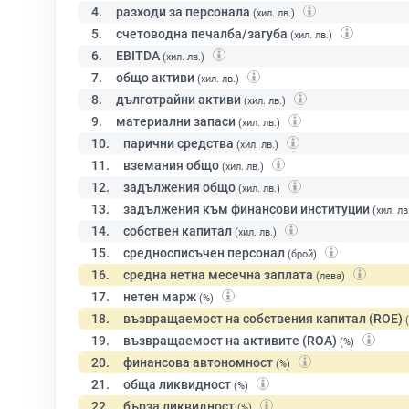
4.
разходи за персонала
(хил. лв.)
5.
счетоводна печалба/загуба
(хил. лв.)
6.
EBITDA
(хил. лв.)
7.
общо активи
(хил. лв.)
8.
дълготрайни активи
(хил. лв.)
9.
материални запаси
(хил. лв.)
10.
парични средства
(хил. лв.)
11.
вземания общо
(хил. лв.)
12.
задължения общо
(хил. лв.)
13.
задължения към финансови институции
(хил. лв
14.
собствен капитал
(хил. лв.)
15.
средносписъчен персонал
(брой)
16.
средна нетна месечна заплата
(лева)
17.
нетен марж
(%)
18.
възвращаемост на собствения капитал (ROE)
19.
възвращаемост на активите (ROA)
(%)
20.
финансова автономност
(%)
21.
обща ликвидност
(%)
22.
бърза ликвидност
(%)