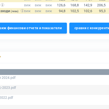
азходи
(лева)
виж финансови отчети и показатели
сравни с конкурент
Р
 2024.pdf
-2023.pdf
2022.pdf