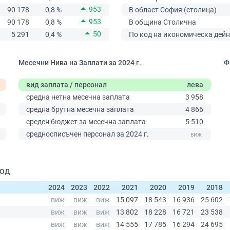
953
90 178
0,8 %
В област София (столица)
953
90 178
0,8 %
В община Столична
50
5 291
0,4 %
По код на икономическа дейн
Месечни Нива на Заплати за 2024 г.
Ф
вид заплата / персонал
лева
средна нетна месечна заплата
3 958
средна брутна месечна заплата
4 866
среден бюджет за месечна заплата
5 510
0
средносписъчен персонал за 2024 г.
ООД
2024
2023
2022
2021
2020
2019
2018