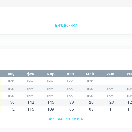
виж всички
яну
фев
мар
апр
май
юни
юл
150
142
145
139
120
123
12
112
115
109
106
108
111
11
виж всички години