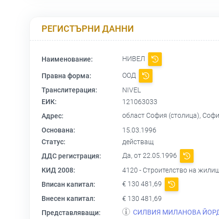
РЕГИСТЪРНИ ДАННИ
НИВЕЛ
Наименование:
ООД
Правна форма:
Транслитерация:
NIVEL
ЕИК:
121063033
област София (столица), Софи
Адрес:
Основана:
15.03.1996
Статус:
действащ
Да, от 22.05.1996
ДДС регистрация:
КИД 2008:
4120 - Строителство на жили
€ 130 481,69
Вписан капитал:
Внесен капитал:
€ 130 481,69
СИЛВИЯ МИЛАНОВА ЙОР
Представляващи: