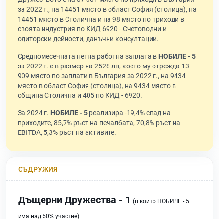
за 2022 г., на 14451 място в област София (столица), на
14451 място в Столична и на 98 място по приходи в
своята индустрия по КИД 6920 - Счетоводни и
одиторски дейности, данъчни консултации.
Средномесечната нетна работна заплата в
НОБИЛЕ - 5
за 2022 г. е в размер на 2528 лв, което му отрежда 13
909 място по заплати в България за 2022 г., на 9434
място в област София (столица), на 9434 място в
община Столична и 405 по КИД - 6920.
За 2024 г.
НОБИЛЕ - 5
реализира -19,4% спад на
приходите, 85,7% ръст на печалбата, 70,8% ръст на
EBITDA, 5,3% ръст на активите.
СЪДРУЖИЯ
Дъщерни Дружества - 1
(в които НОБИЛЕ - 5
има над 50% участие)