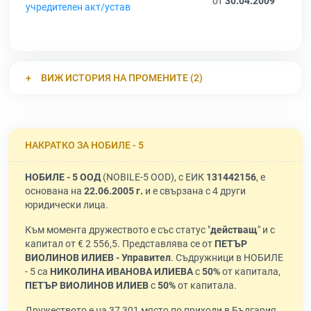
от
30.04.2009
учредителен акт/устав
ВИЖ ИСТОРИЯ НА ПРОМЕНИТЕ (2)
НАКРАТКО ЗА НОБИЛЕ - 5
НОБИЛЕ - 5 ООД
(NOBILE-5 OOD), с ЕИК
131442156
, е
основана на
22.06.2005 г.
и е свързана с 4 други
юридически лица.
Към момента дружеството е със статус "
действащ
" и с
капитал от € 2 556,5. Представлява се от
ПЕТЪР
ВИОЛИНОВ ИЛИЕВ - Управител
. Съдружници в НОБИЛЕ
- 5 са
НИКОЛИНА ИВАНОВА ИЛИЕВА
с
50%
от капитала,
ПЕТЪР ВИОЛИНОВ ИЛИЕВ
с
50%
от капитала.
Дружеството е на 37 301 място по приходи в България