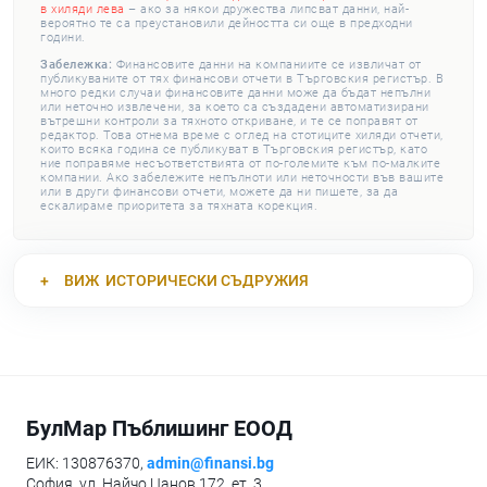
в хиляди лева
– ако за някои дружества липсват данни, най-
вероятно те са преустановили дейността си още в предходни
години.
Забележка:
Финансовите данни на компаниите се извличат от
публикуваните от тях финансови отчети в Търговския регистър. В
много редки случаи финансовите данни може да бъдат непълни
или неточно извлечени, за което са създадени автоматизирани
вътрешни контроли за тяхното откриване, и те се поправят от
редактор. Това отнема време с оглед на стотиците хиляди отчети,
които всяка година се публикуват в Търговския регистър, като
ние поправяме несъответствията от по-големите към по-малките
компании. Ако забележите непълноти или неточности във вашите
или в други финансови отчети, можете да ни пишете, за да
ескалираме приоритета за тяхната корекция.
ВИЖ
ИСТОРИЧЕСКИ СЪДРУЖИЯ
БулМар Пъблишинг ЕООД
ЕИК: 130876370,
admin@finansi.bg
София, ул. Найчо Цанов 172, ет. 3