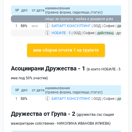
наименование
№
дял
от дата
(правна форма, седалище, статус)
общо за групата - майка и дъщерни д-ва
1
50%
БИПАРТ КОНСУЛТИНГ
| ООД | София |
действа
НОБИЛЕ - 5
| ООД | София |
действащ
- дружест
виж сборни отчети 1 на групата
Асоциирани Дружества - 1
(в които НОБИЛЕ - 5
има под 50% участие)
наименование
№
дял
от дата
(правна форма, седалище, статус)
1
50%
БИПАРТ КОНСУЛТИНГ
| ООД | София |
действа
Дружества от Група - 2
(дружества със същия
мажоритарен собственик - НИКОЛИНА ИВАНОВА ИЛИЕВА)