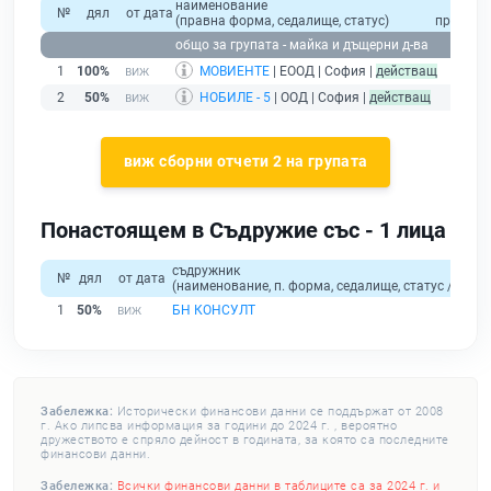
наименование
общо
№
дял
от дата
(правна форма, седалище, статус)
приходи
общо за групата - майка и дъщерни д-ва
1
100%
МОВИЕНТЕ
| ЕООД | София |
действащ
2
50%
НОБИЛЕ - 5
| ООД | София |
действащ
виж сборни отчети 2 на групата
Понастоящем в Съдружие със - 1 лица
съдружник
№
дял
от дата
(наименование, п. форма, седалище, статус / физи
1
50%
БН КОНСУЛТ
Забележка:
Исторически финансови данни се поддържат от 2008
г. Ако липсва информация за години до 2024 г. , вероятно
дружеството е спряло дейност в годината, за която са последните
финансови данни.
Забележка:
Всички финансови данни в таблиците са за 2024 г. и