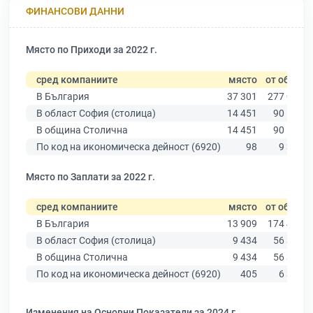
ФИНАНСОВИ ДАННИ
Място по Приходи за 2022 г.
сред компаниите
място
от общо
В България
37 301
277 019
В област София (столица)
14 451
90 178
В община Столична
14 451
90 178
По код на икономическа дейност (6920)
98
9 320
Място по Заплати за 2022 г.
сред компаниите
място
от общо
В България
13 909
174 403
В област София (столица)
9 434
56 378
В община Столична
9 434
56 378
По код на икономическа дейност (6920)
405
6 379
Изменения на Основни Показатели за 2024 г.