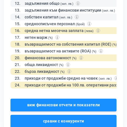
12.
задължения общо
(хил. лв.)
13.
задължения към финансови институции
(хил. лв.)
14.
собствен капитал
(хил. лв.)
15.
средносписъчен персонал
(брой)
16.
средна нетна месечна заплата
(лева)
17.
нетен марж
(%)
18.
възвращаемост на собствения капитал (ROE)
(%)
19.
възвращаемост на активите (ROA)
(%)
20.
финансова автономност
(%)
21.
обща ликвидност
(%)
22.
бърза ликвидност
(%)
23.
приходи от продажби средно на човек
(хил. лв.)
24.
приходи от продажби на 100 лв. оперативни разходи
виж финансови отчети и показатели
сравни с конкуренти