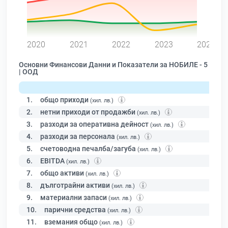
0
2020
2021
2022
2023
2024
Основни Финансови Данни и Показатели за НОБИЛЕ - 5
| ООД
1.
общо приходи
(хил. лв.)
2.
нетни приходи от продажби
(хил. лв.)
3.
разходи за оперативна дейност
(хил. лв.)
4.
разходи за персонала
(хил. лв.)
5.
счетоводна печалба/загуба
(хил. лв.)
6.
EBITDA
(хил. лв.)
7.
общо активи
(хил. лв.)
8.
дълготрайни активи
(хил. лв.)
9.
материални запаси
(хил. лв.)
10.
парични средства
(хил. лв.)
11.
вземания общо
(хил. лв.)