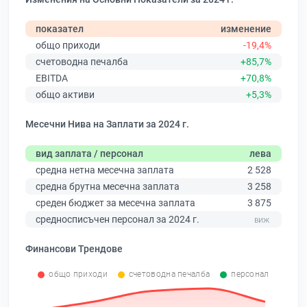
показател
изменение
общо приходи
-19,4%
счетоводна печалба
+85,7%
EBITDA
+70,8%
общо активи
+5,3%
Месечни Нива на Заплати за 2024 г.
вид заплата / персонал
лева
средна нетна месечна заплата
2 528
средна брутна месечна заплата
3 258
среден бюджет за месечна заплата
3 875
средносписъчен персонал за 2024 г.
Финансови Трендове
общо приходи
счетоводна печалба
персонал