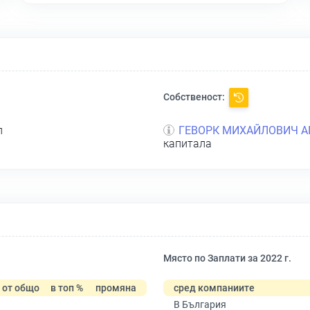
Собственост:
л
ГЕВОРК МИХАЙЛОВИЧ А
капитала
Място по Заплати за 2022 г.
от общо
в топ %
промяна
сред компаниите
В България