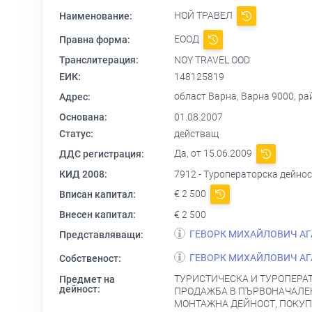
НОЙ ТРАВЕЛ
Наименование:
ЕООД
Правна форма:
Транслитерация:
NOY TRAVEL OOD
ЕИК:
148125819
област Варна, Варна 9000, ра
Адрес:
Основана:
01.08.2007
Статус:
действащ
Да, от 15.06.2009
ДДС регистрация:
КИД 2008:
7912 - Туроператорска дейнос
€ 2 500
Вписан капитал:
Внесен капитал:
€ 2 500
ГЕВОРК МИХАЙЛОВИЧ А
Представляващи:
ГЕВОРК МИХАЙЛОВИЧ А
Собственост:
ТУРИСТИЧЕСКА И ТУРОПЕРАТ
Предмет на
дейност:
ПРОДАЖБА В ПЪРВОНАЧАЛЕН
МОНТАЖНА ДЕЙНОСТ, ПОКУП