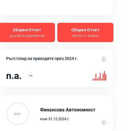
Сборен Отчет
Сборен Отчет
дъщерни дружества
сестри и майка
Ръст/спад на приходите през 2024 г.
n.a.
Финансова Автономност
към 31.12.2024 г.