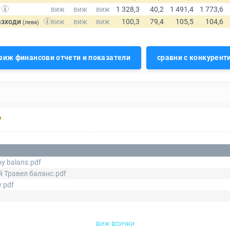
азходи
(лева)
виж финансови отчети и показатели
сравни с конкурент
Р
y balans.pdf
 Травел баланс.pdf
.pdf
виж всички