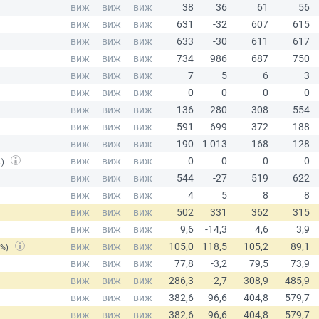
.)
(%)