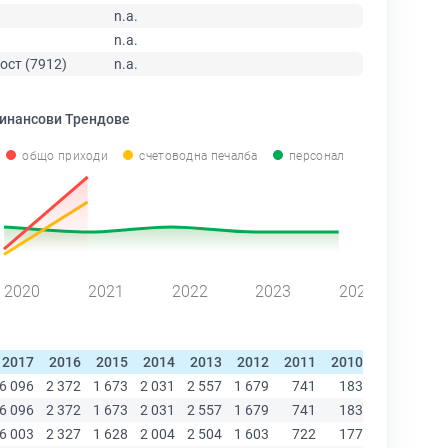
n.a.
n.a.
ост (7912)
n.a.
инансови Трендове
общо приходи
счетоводна печалба
персонал
2020
2021
2022
2023
2024
2017
2016
2015
2014
2013
2012
2011
2010
2009
20