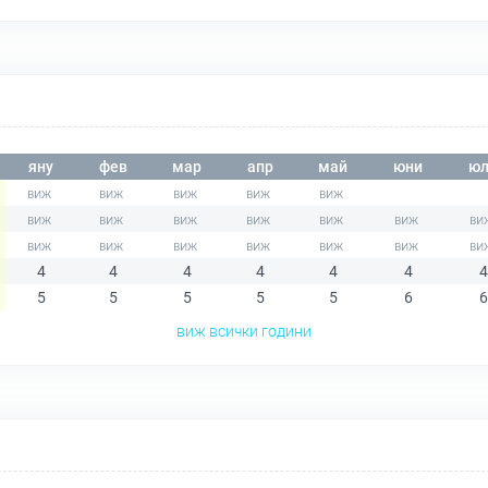
яну
фев
мар
апр
май
юни
юл
4
4
4
4
4
4
4
5
5
5
5
5
6
6
виж всички години