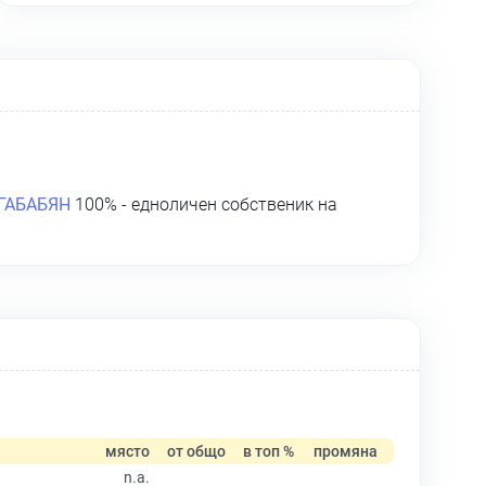
ГАБАБЯН
100% - едноличен собственик на
място
от общо
в топ %
промяна
n.a.