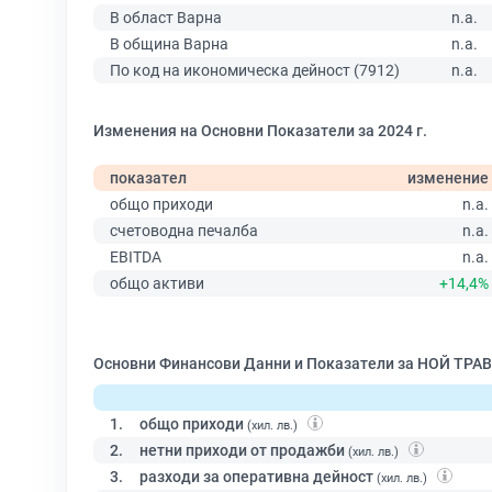
В област Варна
n.a.
В община Варна
n.a.
По код на икономическа дейност (7912)
n.a.
Изменения на Основни Показатели за 2024 г.
показател
изменение
общо приходи
n.a.
счетоводна печалба
n.a.
EBITDA
n.a.
общо активи
+14,4%
Основни Финансови Данни и Показатели за НОЙ ТРАВ
1.
общо приходи
(хил. лв.)
2.
нетни приходи от продажби
(хил. лв.)
3.
разходи за оперативна дейност
(хил. лв.)