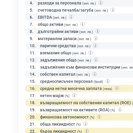
4.
разходи за персонала
(хил. лв.)
5.
счетоводна печалба/загуба
(хил. лв.)
6.
EBITDA
(хил. лв.)
7.
общо активи
(хил. лв.)
8.
дълготрайни активи
(хил. лв.)
9.
материални запаси
(хил. лв.)
10.
парични средства
(хил. лв.)
11.
вземания общо
(хил. лв.)
12.
задължения общо
(хил. лв.)
13.
задължения към финансови институции
(хил. лв
14.
собствен капитал
(хил. лв.)
15.
средносписъчен персонал
(брой)
16.
средна нетна месечна заплата
(лева)
17.
нетен марж
(%)
18.
възвращаемост на собствения капитал (ROE)
19.
възвращаемост на активите (ROA)
(%)
20.
финансова автономност
(%)
21.
обща ликвидност
(%)
22.
бърза ликвидност
(%)