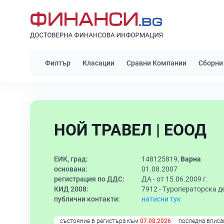
Филтър
Класации
Сравни Компании
Сборни
НОЙ ТРАВЕЛ | ЕООД
ЕИК, град:
148125819,
Варна
основана:
01.08.2007
регистрация по ДДС:
ДА - от 15.06.2009 г.
КИД 2008:
7912 -
Туроператорска д
публични контакти:
натисни тук
състояние в регистъра към
07.08.2026
последна вписа