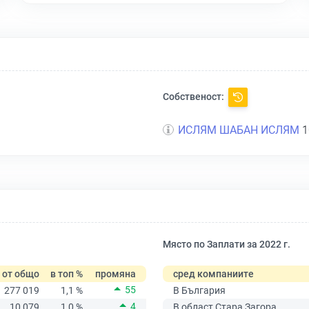
Собственост:
ИСЛЯМ ШАБАН ИСЛЯМ
1
Място по Заплати за 2022 г.
от общо
в топ %
промяна
сред компаниите
55
277 019
1,1 %
В България
4
10 079
1,0 %
В област Стара Загора