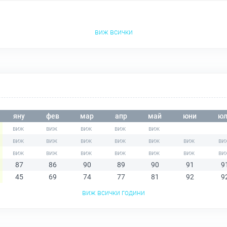
виж всички
яну
фев
мар
апр
май
юни
юл
87
86
90
89
90
91
9
45
69
74
77
81
92
9
виж всички години