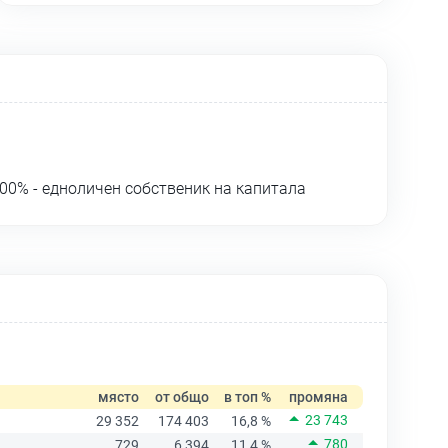
00% - едноличен собственик на капитала
място
от общо
в топ %
промяна
23 743
29 352
174 403
16,8 %
780
729
6 394
11,4 %