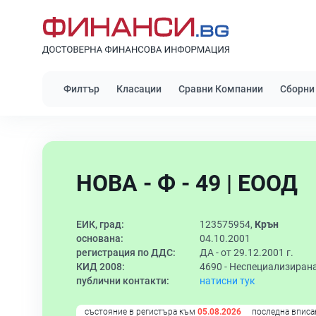
Филтър
Класации
Сравни Компании
Сборни
НОВА - Ф - 49 | ЕООД
ЕИК, град:
123575954,
Крън
основана:
04.10.2001
регистрация по ДДС:
ДА - от 29.12.2001 г.
КИД 2008:
4690 -
Неспециализирана
публични контакти:
натисни тук
състояние в регистъра към
05.08.2026
последна вписа