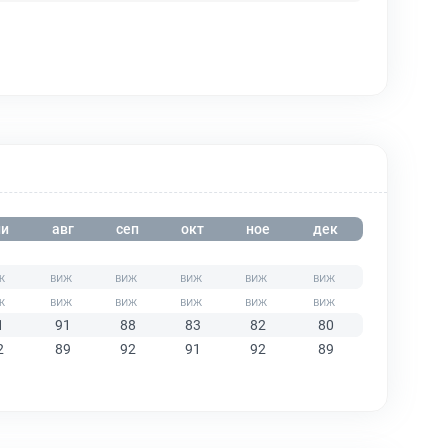
и
авг
сеп
окт
ное
дек
1
91
88
83
82
80
2
89
92
91
92
89