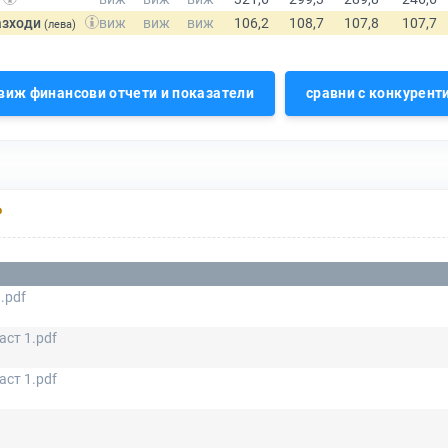
азходи
(лева)
виж финансови отчети и показатели
сравни с конкурент
Р
 .pdf
аст 1.pdf
аст 1.pdf