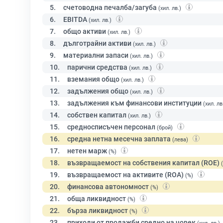
5.
счетоводна печалба/загуба
(хил. лв.)
6.
EBITDA
(хил. лв.)
7.
общо активи
(хил. лв.)
8.
дълготрайни активи
(хил. лв.)
9.
материални запаси
(хил. лв.)
10.
парични средства
(хил. лв.)
11.
вземания общо
(хил. лв.)
12.
задължения общо
(хил. лв.)
13.
задължения към финансови институции
(хил. лв
14.
собствен капитал
(хил. лв.)
15.
средносписъчен персонал
(брой)
16.
средна нетна месечна заплата
(лева)
17.
нетен марж
(%)
18.
възвращаемост на собствения капитал (ROE)
19.
възвращаемост на активите (ROA)
(%)
20.
финансова автономност
(%)
21.
обща ликвидност
(%)
22.
бърза ликвидност
(%)
23.
приходи от продажби средно на човек