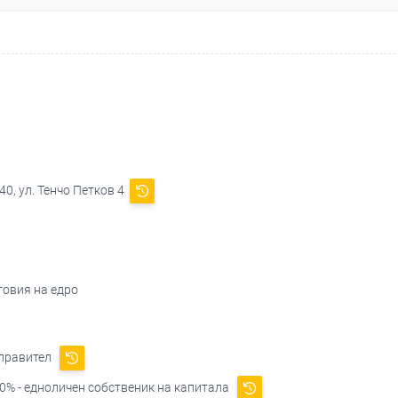
0, ул. Тенчо Петков 4
говия на едро
управител
0% - едноличен собственик на капитала