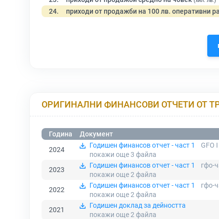
(хил. лв.)
24.
приходи от продажби на 100 лв. оперативни р
ОРИГИНАЛНИ ФИНАНСОВИ ОТЧЕТИ ОТ Т
Година
Документ
Годишен финансов отчет - част 1
GFO I
2024
покажи още 3
файла
Годишен финансов отчет - част 1
гфо-ч
2023
покажи още 2
файла
Годишен финансов отчет - част 1
гфо-ч
2022
покажи още 2
файла
Годишен доклад за дейността
2021
покажи още 2
файла