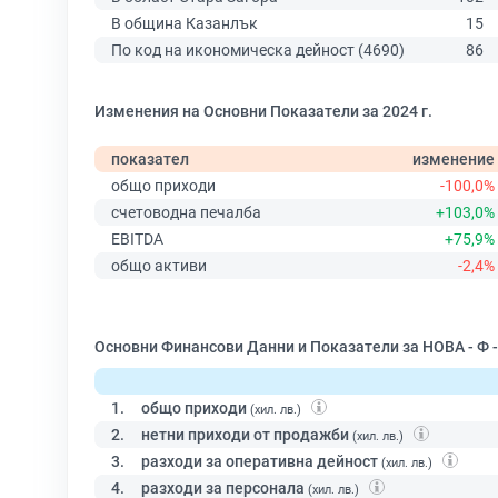
В община Казанлък
15
По код на икономическа дейност (4690)
86
Изменения на Основни Показатели за 2024 г.
показател
изменение
общо приходи
-100,0%
счетоводна печалба
+103,0%
EBITDA
+75,9%
общо активи
-2,4%
Основни Финансови Данни и Показатели за НОВА - Ф -
1.
общо приходи
(хил. лв.)
2.
нетни приходи от продажби
(хил. лв.)
3.
разходи за оперативна дейност
(хил. лв.)
4.
разходи за персонала
(хил. лв.)