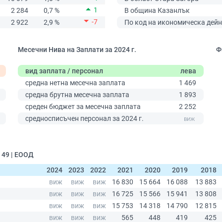
1
2 284
0,7 %
В община Казанлък
-7
2 922
2,9 %
По код на икономическа дейн
Месечни Нива на Заплати за 2024 г.
Ф
вид заплата / персонал
лева
средна нетна месечна заплата
1 469
средна брутна месечна заплата
1 893
среден бюджет за месечна заплата
2 252
0
средносписъчен персонал за 2024 г.
 49 | ЕООД
2024
2023
2022
2021
2020
2019
2018