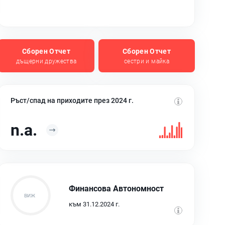
Сборен Отчет
Сборен Отчет
дъщерни дружества
сестри и майка
Ръст/спад на приходите през 2024 г.
n.a.
Финансова Автономност
към 31.12.2024 г.