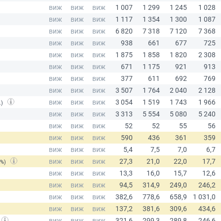
.)
(%)