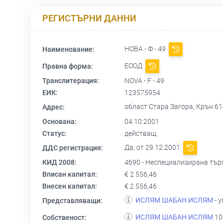
РЕГИСТЪРНИ ДАННИ
НОВА - Ф - 49
Наименование:
ЕООД
Правна форма:
Транслитерация:
NOVA - F - 49
ЕИК:
123575954
област Стара Загора, Крън 614
Адрес:
Основана:
04.10.2001
Статус:
действащ
Да, от 29.12.2001
ДДС регистрация:
КИД 2008:
4690 - Неспециализирана тър
Вписан капитал:
€ 2 556,46
Внесен капитал:
€ 2 556,46
ИСЛЯМ ШАБАН ИСЛЯМ
- 
Представляващи:
ИСЛЯМ ШАБАН ИСЛЯМ
10
Собственост: