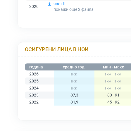
част II
2020
покажи още 2
файла
ОСИГУРЕНИ ЛИЦА В НОИ
година
средно год.
мин - макс
2026
-
2025
-
2024
-
2023
87,3
80 - 91
2022
81,9
45 - 92