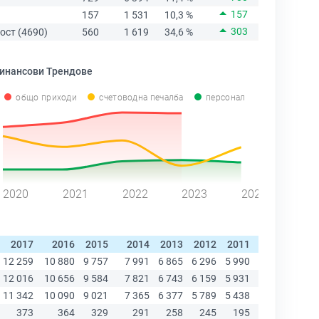
157
157
1 531
10,3 %
303
ост (4690)
560
1 619
34,6 %
инансови Трендове
общо приходи
счетоводна печалба
персонал
2020
2021
2022
2023
2024
2017
2016
2015
2014
2013
2012
2011
2010
2009