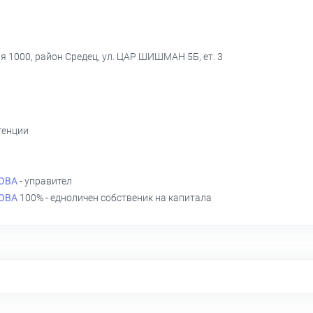
я 1000, район Средец, ул. ЦАР ШИШМАН 5Б, ет. 3
генции
ОВА
- управител
ОВА
100% - едноличен собственик на капитала