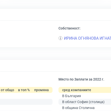
Собственост:
ИРИНА ОГНЯНОВА ИГНА
Място по Заплати за 2022 г.
от общо
в топ %
промяна
сред компаниите
В България
В област София (столица)
В община Столична