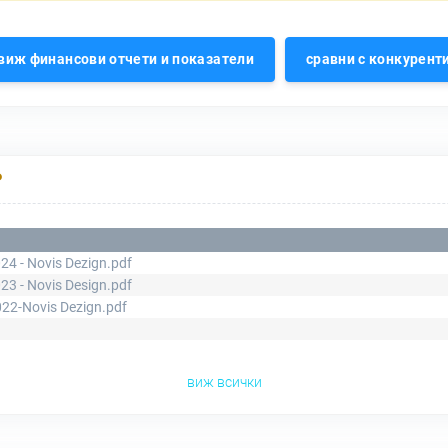
виж финансови отчети и показатели
сравни с конкурент
Р
24 - Novis Dezign.pdf
23 - Novis Design.pdf
22-Novis Dezign.pdf
виж всички