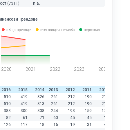
ост (7311)
n.a.
инансови Трендове
общо приходи
счетоводна печалба
персонал
2020
2021
2022
2023
2024
2016
2015
2014
2013
2012
2011
2010
2009