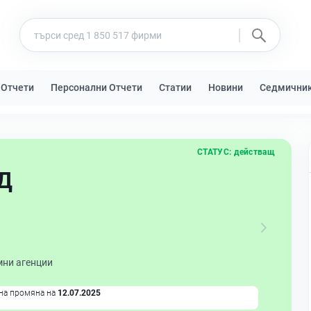
 Отчети
Персонални Отчети
Статии
Новини
Седмични
СТАТУС:
действащ
Д
мни агенции
на промяна на
12.07.2025