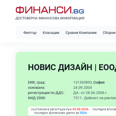
Филтър
Класации
Сравни Компании
Сборни
НОВИС ДИЗАЙН | ЕОО
ЕИК, град:
131303893,
София
основана:
24.09.2004
регистрация по ДДС:
ДА - от 28.06.2006 г.
КИД 2008:
7311 -
Дейност на рекла
състояние в регистъра към
05.08.2026
последна вписа
последни финансови данни за
2024