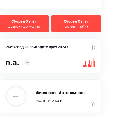
Сборен Отчет
Сборен Отчет
дъщерни дружества
сестри и майка
Ръст/спад на приходите през 2024 г.
n.a.
Финансова Автономност
към 31.12.2024 г.