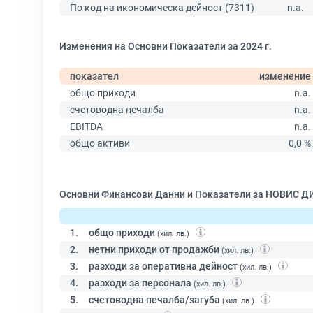
По код на икономическа дейност (7311)
n.a.
Изменения на Основни Показатели за 2024 г.
показател
изменение
общо приходи
n.a.
счетоводна печалба
n.a.
EBITDA
n.a.
общо активи
0,0 %
Основни Финансови Данни и Показатели за НОВИС Д
1.
общо приходи
(хил. лв.)
2.
нетни приходи от продажби
(хил. лв.)
3.
разходи за оперативна дейност
(хил. лв.)
4.
разходи за персонала
(хил. лв.)
5.
счетоводна печалба/загуба
(хил. лв.)