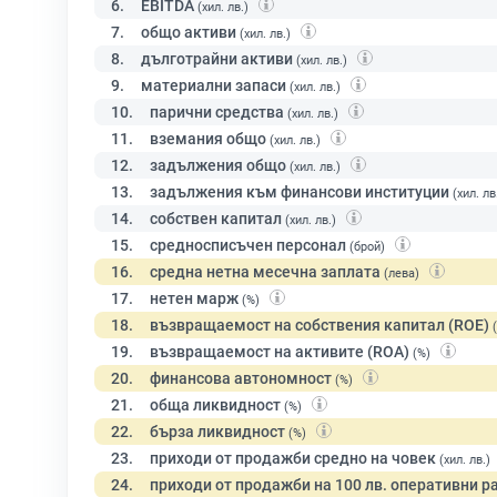
6.
EBITDA
(хил. лв.)
7.
общо активи
(хил. лв.)
8.
дълготрайни активи
(хил. лв.)
9.
материални запаси
(хил. лв.)
10.
парични средства
(хил. лв.)
11.
вземания общо
(хил. лв.)
12.
задължения общо
(хил. лв.)
13.
задължения към финансови институции
(хил. лв
14.
собствен капитал
(хил. лв.)
15.
средносписъчен персонал
(брой)
16.
средна нетна месечна заплата
(лева)
17.
нетен марж
(%)
18.
възвращаемост на собствения капитал (ROE)
19.
възвращаемост на активите (ROA)
(%)
20.
финансова автономност
(%)
21.
обща ликвидност
(%)
22.
бърза ликвидност
(%)
23.
приходи от продажби средно на човек
(хил. лв.)
24.
приходи от продажби на 100 лв. оперативни р