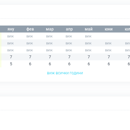
яну
фев
мар
апр
май
юни
юл
7
7
7
7
7
7
7
5
6
6
6
6
6
6
виж всички години