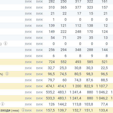
.)
(%)
азходи
(лева)