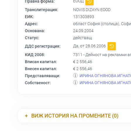
ЕООД
Правна форма:
Транслитерация:
NOVIS DIZAYN EOOD
ЕИК:
131303893
Адрес:
област София (столица), Софи
Основана:
24.09.2004
Статус:
действащ
Да, от 28.06.2006
ДДС регистрация:
КИД 2008:
7311 - Дейност на рекламни а
Вписан капитал:
€ 2 556,46
Внесен капитал:
€ 2 556,46
Представляващи:
ИРИНА ОГНЯНОВА ИГНАТ
Собственост:
ИРИНА ОГНЯНОВА ИГНАТ
ВИЖ ИСТОРИЯ НА ПРОМЕНИТЕ (0)