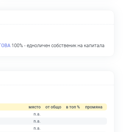
ТОВА
100% - едноличен собственик на капитала
място
от общо
в топ %
промяна
n.a.
n.a.
n.a.