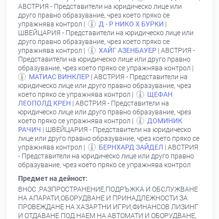
АВСТРИЯ - Представители на юридическо лице или
друго правно образувание, чрез което пряко се
упражнява контрол |
Д - Р НИКО Х БУРКИ
|
ШВЕЙЦАРИЯ - Представители на юридическо лице или
друго правно образувание, чрез което пряко се
упражнява контрол |
ХАЙГ АЗЕНБАУЕР
| АВСТРИЯ -
Представители на юридическо лице или друго правно
образувание, чрез което пряко се упражнява контрол |
МАТИАС ВИНКЛЕР
| АВСТРИЯ - Представители на
юридическо лице или друго правно образувание, чрез
което пряко се упражнява контрол |
ЩЕФАН
ЛЕОПОЛД КРЕН
| АВСТРИЯ - Представители на
юридическо лице или друго правно образувание, чрез
което пряко се упражнява контрол |
ДОМИНИК
РАЧИЧ
| ШВЕЙЦАРИЯ - Представители на юридическо
лице или друго правно образувание, чрез което пряко се
упражнява контрол |
БЕРНХАРД ЗАЙДЕЛ
| АВСТРИЯ
- Представители на юридическо лице или друго правно
образувание, чрез което пряко се упражнява контрол
Предмет на дейност:
ВНОС ,РАЗПРОСТРАНЕНИЕ,ПОДРЪЖКА И ОБСЛУЖВАНЕ
НА АПАРАТИ,ОБОРУДВАНЕ И ПРИНАДЛЕЖНОСТИ ЗА
ПРОВЕЖДАНЕ НА ХАЗАРТНИ ИГРИ,ФИНАНСОВ ЛИЗИНГ
И ОТДАВАНЕ ПОД НАЕМ НА АВТОМАТИ И ОБОРУДВАНЕ,