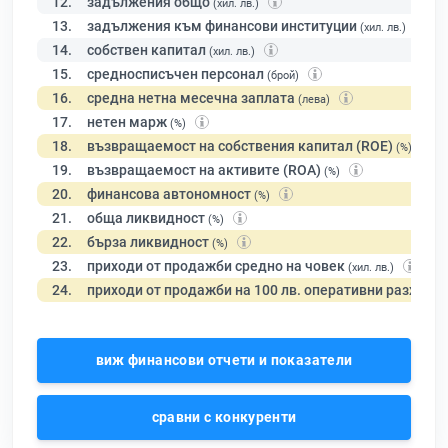
12.
задължения общо
(хил. лв.)
13.
задължения към финансови институции
(хил. лв.)
14.
собствен капитал
(хил. лв.)
15.
средносписъчен персонал
(брой)
16.
средна нетна месечна заплата
(лева)
17.
нетен марж
(%)
18.
възвращаемост на собствения капитал (ROE)
(%)
19.
възвращаемост на активите (ROA)
(%)
20.
финансова автономност
(%)
21.
обща ликвидност
(%)
22.
бърза ликвидност
(%)
23.
приходи от продажби средно на човек
(хил. лв.)
24.
приходи от продажби на 100 лв. оперативни разходи
виж финансови отчети и показатели
сравни с конкуренти