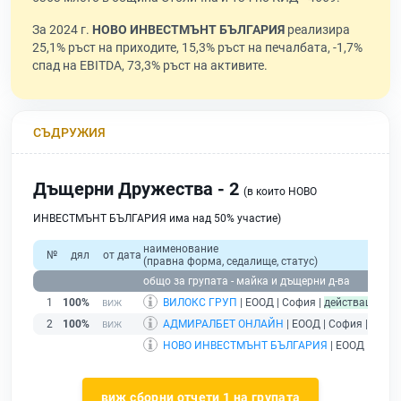
За 2024 г.
НОВО ИНВЕСТМЪНТ БЪЛГАРИЯ
реализира
25,1% ръст на приходите, 15,3% ръст на печалбата, -1,7%
спад на EBITDA, 73,3% ръст на активите.
СЪДРУЖИЯ
Дъщерни Дружества - 2
(в които НОВО
ИНВЕСТМЪНТ БЪЛГАРИЯ има над 50% участие)
наименование
№
дял
от дата
(правна форма, седалище, статус)
общо за групата - майка и дъщерни д-ва
1
100%
ВИЛОКС ГРУП
| ЕООД | София |
действащ
2
100%
АДМИРАЛБЕТ ОНЛАЙН
| ЕООД | София |
дейс
НОВО ИНВЕСТМЪНТ БЪЛГАРИЯ
| ЕООД | Софи
виж сборни отчети 1 на групата