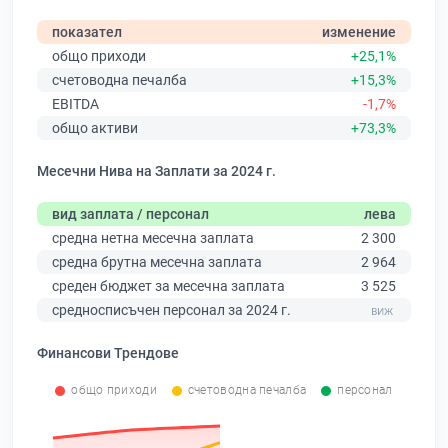
показател
изменение
общо приходи
+25,1%
счетоводна печалба
+15,3%
EBITDA
-1,7%
общо активи
+73,3%
Месечни Нива на Заплати за 2024 г.
вид заплата / персонал
лева
средна нетна месечна заплата
2 300
средна брутна месечна заплата
2 964
среден бюджет за месечна заплата
3 525
средносписъчен персонал за 2024 г.
Финансови Трендове
общо приходи
счетоводна печалба
персонал