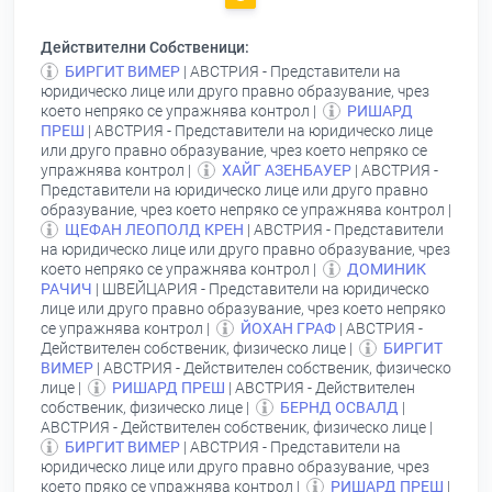
Действителни Собственици:
БИРГИТ ВИМЕР
| АВСТРИЯ - Представители на
юридическо лице или друго правно образувание, чрез
което непряко се упражнява контрол |
РИШАРД
ПРЕШ
| АВСТРИЯ - Представители на юридическо лице
или друго правно образувание, чрез което непряко се
упражнява контрол |
ХАЙГ АЗЕНБАУЕР
| АВСТРИЯ -
Представители на юридическо лице или друго правно
образувание, чрез което непряко се упражнява контрол |
ЩЕФАН ЛЕОПОЛД КРЕН
| АВСТРИЯ - Представители
на юридическо лице или друго правно образувание, чрез
което непряко се упражнява контрол |
ДОМИНИК
РАЧИЧ
| ШВЕЙЦАРИЯ - Представители на юридическо
лице или друго правно образувание, чрез което непряко
се упражнява контрол |
ЙОХАН ГРАФ
| АВСТРИЯ -
Действителен собственик, физическо лице |
БИРГИТ
ВИМЕР
| АВСТРИЯ - Действителен собственик, физическо
лице |
РИШАРД ПРЕШ
| АВСТРИЯ - Действителен
собственик, физическо лице |
БЕРНД ОСВАЛД
|
АВСТРИЯ - Действителен собственик, физическо лице |
БИРГИТ ВИМЕР
| АВСТРИЯ - Представители на
юридическо лице или друго правно образувание, чрез
което пряко се упражнява контрол |
РИШАРД ПРЕШ
|