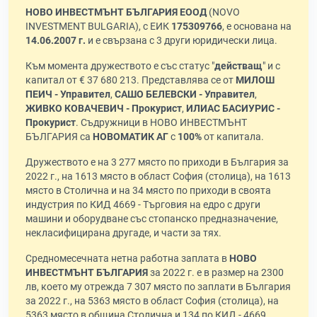
НОВО ИНВЕСТМЪНТ БЪЛГАРИЯ ЕООД
(NOVO
INVESTMENT BULGARIA), с ЕИК
175309766
, е основана на
14.06.2007 г.
и е свързана с 3 други юридически лица.
Към момента дружеството е със статус "
действащ
" и с
капитал от € 37 680 213. Представлява се от
МИЛОШ
ПЕИЧ - Управител
,
САШО БЕЛЕВСКИ - Управител
,
ЖИВКО КОВАЧЕВИЧ - Прокурист
,
ИЛИАС БАСИУРИС -
Прокурист
. Съдружници в НОВО ИНВЕСТМЪНТ
БЪЛГАРИЯ са
НОВОМАТИК АГ
с
100%
от капитала.
Дружеството е на 3 277 място по приходи в България за
2022 г., на 1613 място в област София (столица), на 1613
място в Столична и на 34 място по приходи в своята
индустрия по КИД 4669 - Търговия на едро с други
машини и оборудване със стопанско предназначение,
некласифицирана другаде, и части за тях.
Средномесечната нетна работна заплата в
НОВО
ИНВЕСТМЪНТ БЪЛГАРИЯ
за 2022 г. е в размер на 2300
лв, което му отрежда 7 307 място по заплати в България
за 2022 г., на 5363 място в област София (столица), на
5363 място в община Столична и 134 по КИД - 4669.