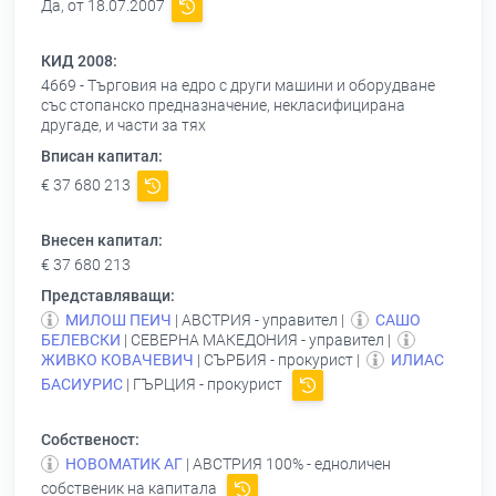
Да, от 18.07.2007
КИД 2008:
4669 - Търговия на едро с други машини и оборудване
със стопанско предназначение, некласифицирана
другаде, и части за тях
Вписан капитал:
€ 37 680 213
Внесен капитал:
€ 37 680 213
Представляващи:
МИЛОШ ПЕИЧ
| АВСТРИЯ - управител |
САШО
БЕЛЕВСКИ
| СЕВЕРНА МАКЕДОНИЯ - управител |
ЖИВКО КОВАЧЕВИЧ
| СЪРБИЯ - прокурист |
ИЛИАС
БАСИУРИС
| ГЪРЦИЯ - прокурист
Собственост:
НОВОМАТИК АГ
| АВСТРИЯ 100% - едноличен
собственик на капитала