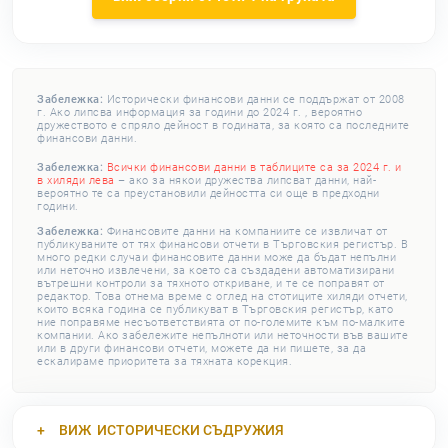
Забележка:
Исторически финансови данни се поддържат от 2008
г. Ако липсва информация за години до 2024 г. , вероятно
дружеството е спряло дейност в годината, за която са последните
финансови данни.
Забележка:
Всички финансови данни в таблиците са за 2024 г. и
в хиляди лева
– ако за някои дружества липсват данни, най-
вероятно те са преустановили дейността си още в предходни
години.
Забележка:
Финансовите данни на компаниите се извличат от
публикуваните от тях финансови отчети в Търговския регистър. В
много редки случаи финансовите данни може да бъдат непълни
или неточно извлечени, за което са създадени автоматизирани
вътрешни контроли за тяхното откриване, и те се поправят от
редактор. Това отнема време с оглед на стотиците хиляди отчети,
които всяка година се публикуват в Търговския регистър, като
ние поправяме несъответствията от по-големите към по-малките
компании. Ако забележите непълноти или неточности във вашите
или в други финансови отчети, можете да ни пишете, за да
ескалираме приоритета за тяхната корекция.
ВИЖ
ИСТОРИЧЕСКИ СЪДРУЖИЯ