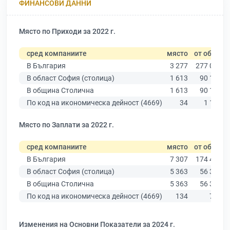
ФИНАНСОВИ ДАННИ
Място по Приходи за 2022 г.
сред компаниите
място
от общо
В България
3 277
277 019
В област София (столица)
1 613
90 178
В община Столична
1 613
90 178
По код на икономическа дейност (4669)
34
1 133
Място по Заплати за 2022 г.
сред компаниите
място
от общо
В България
7 307
174 403
В област София (столица)
5 363
56 378
В община Столична
5 363
56 378
По код на икономическа дейност (4669)
134
784
Изменения на Основни Показатели за 2024 г.