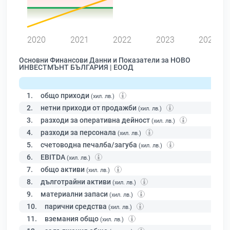
0
2020
2021
2022
2023
2024
Основни Финансови Данни и Показатели за НОВО
ИНВЕСТМЪНТ БЪЛГАРИЯ | ЕООД
1.
общо приходи
(хил. лв.)
2.
нетни приходи от продажби
(хил. лв.)
3.
разходи за оперативна дейност
(хил. лв.)
4.
разходи за персонала
(хил. лв.)
5.
счетоводна печалба/загуба
(хил. лв.)
6.
EBITDA
(хил. лв.)
7.
общо активи
(хил. лв.)
8.
дълготрайни активи
(хил. лв.)
9.
материални запаси
(хил. лв.)
10.
парични средства
(хил. лв.)
11.
вземания общо
(хил. лв.)