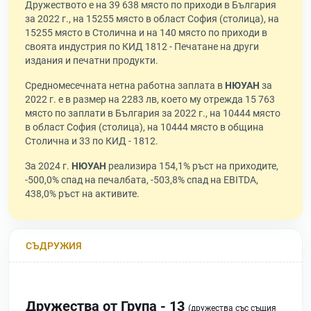
Дружеството е на 39 638 място по приходи в България
за 2022 г., на 15255 място в област София (столица), на
15255 място в Столична и на 140 място по приходи в
своята индустрия по КИД 1812 - Печатане на други
издания и печатни продукти.
Средномесечната нетна работна заплата в
НЮУАН
за
2022 г. е в размер на 2283 лв, което му отрежда 15 763
място по заплати в България за 2022 г., на 10444 място
в област София (столица), на 10444 място в община
Столична и 33 по КИД - 1812.
За 2024 г.
НЮУАН
реализира 154,1% ръст на приходите,
-500,0% спад на печалбата, -503,8% спад на EBITDA,
438,0% ръст на активите.
СЪДРУЖИЯ
Дружества от Група - 13
(дружества със същия