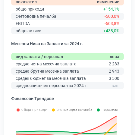
показател
изменение
общо приходи
+154,1%
счетоводна печалба
-500,0%
EBITDA
-503,8%
общо активи
+438,0%
Месечни Нива на Заплати за 2024 г.
вид заплата / персонал
лева
средна нетна месечна заплата
2 283
средна брутна месечна заплата
2 943
среден бюджет за месечна заплата
3 500
средносписъчен персонал за 2024 г.
Финансови Трендове
общо приходи
счетоводна печалба
персонал
0