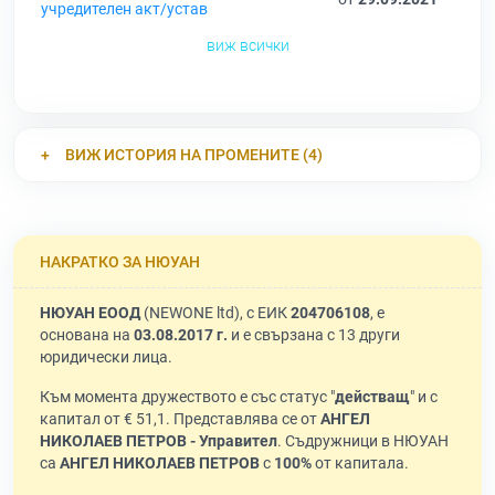
учредителен акт/устав
виж всички
ВИЖ ИСТОРИЯ НА ПРОМЕНИТЕ (4)
НАКРАТКО ЗА НЮУАН
НЮУАН ЕООД
(NEWONE ltd), с ЕИК
204706108
, е
основана на
03.08.2017 г.
и е свързана с 13 други
юридически лица.
Към момента дружеството е със статус "
действащ
" и с
капитал от € 51,1. Представлява се от
АНГЕЛ
НИКОЛАЕВ ПЕТРОВ - Управител
. Съдружници в НЮУАН
са
АНГЕЛ НИКОЛАЕВ ПЕТРОВ
с
100%
от капитала.