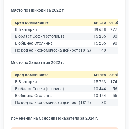
Място по Приходи за 2022 г.
сред компаниите
място
от общо
В България
39 638
277 019
В област София (столица)
15 255
90 178
В община Столична
15 255
90 178
По код на икономическа дейност (1812)
140
547
Място по Заплати за 2022 г.
сред компаниите
място
от общо
В България
15 763
174 403
В област София (столица)
10 444
56 378
В община Столична
10 444
56 378
По код на икономическа дейност (1812)
33
430
Изменения на Основни Показатели за 2024 г.