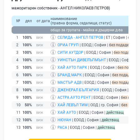
мажоритарен собственик - АНГЕЛ НИКОЛАЕВ ПЕТРОВ)
наименование
№
дял
от дата
(правна форма, седалище, статус)
общо за групата - майка и дъщерни д-ва
1
100%
СЕЛИДА - АНГЕЛ ПЕТРОВ
| ЕТ | София |
без по
2
100%
ОРИА ГРУП
| ЕООД | София |
без подаден фина
3
100%
СИТИ АУТДОР
| ЕООД | София |
без подаден ф
4
100%
УИНСТЪН ДИВЕЛЪПМЪНТ
| ЕООД | София |
б
5
100%
ХАЙ АУТО ПАРК
| ЕООД | София |
без подаден
6
100%
БРАНД МАРК
| ЕООД | София |
без подаден фи
7
100%
МАСТЪР АДВ
| ЕООД | София |
без подаден фи
8
100%
ДЖЕНЕРАЛ БЪЛГАРИЯ
| ЕООД | София |
без п
9
100%
АСТРА АУТО РЕНТ
| ЕООД | София |
без подаде
10
50%
ХАЙ ЛЕВЪЛ ТИМ
| ООД | гр. София |
без подад
11
100%
ХАЙ АУТО
| ЕООД | София |
действащ
12
100%
НЮУАН
| ЕООД | София |
действащ
13
100%
РАСА
| ЕООД | София |
действащ