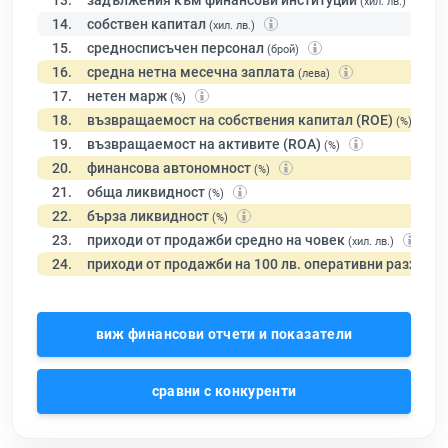
13.
задължения към финансови институции
(хил. лв.)
14.
собствен капитал
(хил. лв.)
15.
средносписъчен персонал
(брой)
16.
средна нетна месечна заплата
(лева)
17.
нетен марж
(%)
18.
възвращаемост на собствения капитал (ROE)
(%)
19.
възвращаемост на активите (ROA)
(%)
20.
финансова автономност
(%)
21.
обща ликвидност
(%)
22.
бърза ликвидност
(%)
23.
приходи от продажби средно на човек
(хил. лв.)
24.
приходи от продажби на 100 лв. оперативни разходи
виж финансови отчети и показатели
сравни с конкуренти