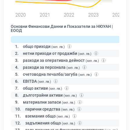
2020
2021
2022
2023
2024
Основни Финансови Данни и Показатели за НЮУАН |
ЕООД
1.
общо приходи
(хил. лв.)
2.
нетни приходи от продажби
(хил. лв.)
3.
разходи за оперативна дейност
(хил. лв.)
4.
разходи за персонала
(хил. лв.)
5.
счетоводна печалба/загуба
(хил. лв.)
6.
EBITDA
(хил. лв.)
7.
общо активи
(хил. лв.)
8.
дълготрайни активи
(хил. лв.)
9.
материални запаси
(хил. лв.)
10.
парични средства
(хил. лв.)
11.
вземания общо
(хил. лв.)
12.
задължения общо
(хил. лв.)