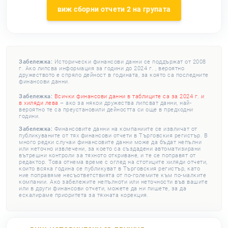
виж сборни отчети 2 на групата
Забележка:
Исторически финансови данни се поддържат от 2008
г. Ако липсва информация за години до 2024 г. , вероятно
дружеството е спряло дейност в годината, за която са последните
финансови данни.
Забележка:
Всички финансови данни в таблиците са за 2024 г. и
в хиляди лева
– ако за някои дружества липсват данни, най-
вероятно те са преустановили дейността си още в предходни
години.
Забележка:
Финансовите данни на компаниите се извличат от
публикуваните от тях финансови отчети в Търговския регистър. В
много редки случаи финансовите данни може да бъдат непълни
или неточно извлечени, за което са създадени автоматизирани
вътрешни контроли за тяхното откриване, и те се поправят от
редактор. Това отнема време с оглед на стотиците хиляди отчети,
които всяка година се публикуват в Търговския регистър, като
ние поправяме несъответствията от по-големите към по-малките
компании. Ако забележите непълноти или неточности във вашите
или в други финансови отчети, можете да ни пишете, за да
ескалираме приоритета за тяхната корекция.