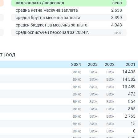
вид заплата / персонал
лева
средна нетна месечна заплата
2 638
средна брутна месечна заплата
3 399
среден бюджет за месечна заплата
4 043
0
средносписъчен персонал за 2024 г.
Т | ООД
2024
2023
2022
2021