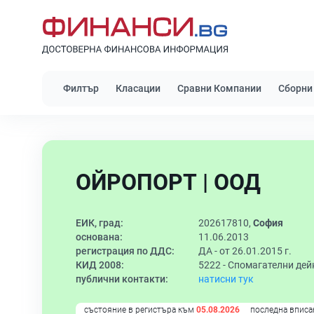
Филтър
Класации
Сравни Компании
Сборни
ОЙРОПОРТ | ООД
ЕИК, град:
202617810,
София
основана:
11.06.2013
регистрация по ДДС:
ДА - от 26.01.2015 г.
КИД 2008:
5222 -
Спомагателни дей
публични контакти:
натисни тук
състояние в регистъра към
05.08.2026
последна вписа