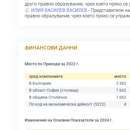
друго правно образувание, чрез което пряко се
ИЛИЯ ВАСИЛЕВ ВАСИЛЕВ
- Представители на
правно образувание, чрез което пряко се упра
ФИНАНСОВИ ДАННИ
Място по Приходи за 2022 г.
сред компаниите
място
В България
3 362
В област София (столица)
1 662
В община Столична
1 662
По код на икономическа дейност (5222)
4
Изменения на Основни Показатели за 2024 г.