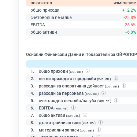
показател
изменение
общо приходи
+12,2%
счетоводна печалба
-25,8%
EBITDA
-25,6%
общо активи
+6,8%
Основни Финансови Данни и Показатели за ОЙРОПОР
1.
общо приходи
(хил. лв.)
2.
нетни приходи от продажби
(хил. лв.)
3.
разходи за оперативна дейност
(хил. лв.)
4.
разходи за персонала
(хил. лв.)
5.
счетоводна печалба/загуба
(хил. лв.)
6.
EBITDA
(хил. лв.)
7.
общо активи
(хил. лв.)
8.
дълготрайни активи
(хил. лв.)
9.
материални запаси
(хил. лв.)