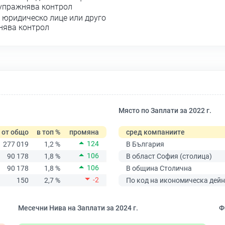
 упражнява контрол
 юридическо лице или друго
жнява контрол
Място по Заплати за 2022 г.
от общо
в топ %
промяна
сред компаниите
124
277 019
1,2 %
В България
106
90 178
1,8 %
В област София (столица)
106
90 178
1,8 %
В община Столична
-2
150
2,7 %
По код на икономическа дейн
Месечни Нива на Заплати за 2024 г.
Ф