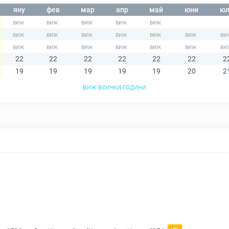
яну
фев
мар
апр
май
юни
юл
22
22
22
22
22
22
2
19
19
19
19
19
20
2
виж всички години