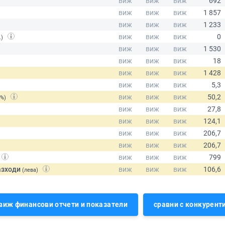
.)
(%)
азходи
(лева)
виж финансови отчети и показатели
сравни с конкурент