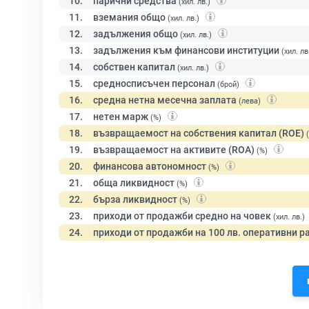
10.
парични средства
(хил. лв.)
11.
вземания общо
(хил. лв.)
12.
задължения общо
(хил. лв.)
13.
задължения към финансови институции
(хил. лв
14.
собствен капитал
(хил. лв.)
15.
средносписъчен персонал
(брой)
16.
средна нетна месечна заплата
(лева)
17.
нетен марж
(%)
18.
възвращаемост на собствения капитал (ROE)
19.
възвращаемост на активите (ROA)
(%)
20.
финансова автономност
(%)
21.
обща ликвидност
(%)
22.
бърза ликвидност
(%)
23.
приходи от продажби средно на човек
(хил. лв.)
24.
приходи от продажби на 100 лв. оперативни р