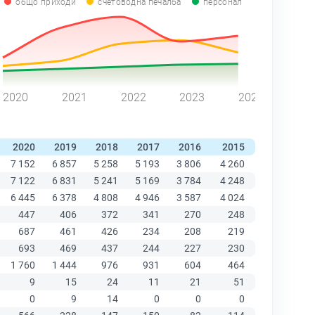
общо приходи
счетоводна печалба
персонал
2020
2021
2022
2023
2024
2020
2019
2018
2017
2016
2015