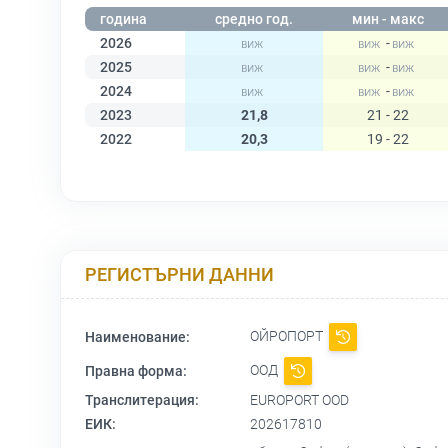
година
средно год.
мин - макс
2026
-
2025
-
2024
-
2023
21,8
21 - 22
2022
20,3
19 - 22
РЕГИСТЪРНИ ДАННИ
ОЙРОПОРТ
Наименование:
ООД
Правна форма:
Транслитерация:
EUROPORT OOD
ЕИК:
202617810