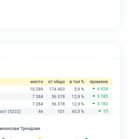
място
от общо
в топ %
промяна
4 624
10 289
174 403
5,9 %
3 183
7 284
56 378
12,9 %
3 183
7 284
56 378
12,9 %
15
ост (5222)
46
101
45,5 %
инансови Трендове