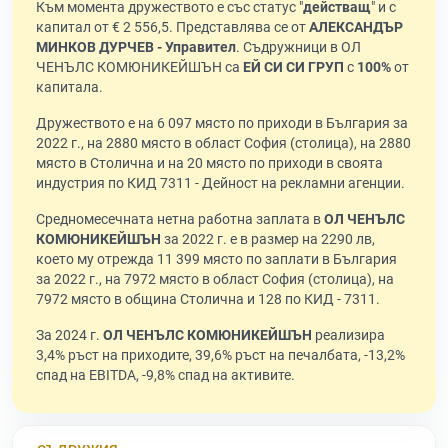
Към момента дружеството е със статус "
действащ
" и с
капитал от € 2 556,5. Представлява се от
АЛЕКСАНДЪР
МИНКОВ ДУРЧЕВ - Управител
. Съдружници в ОЛ
ЧЕНЪЛС КОМЮНИКЕЙШЪН са
ЕЙ СИ СИ ГРУП
с
100%
от
капитала.
Дружеството е на 6 097 място по приходи в България за
2022 г., на 2880 място в област София (столица), на 2880
място в Столична и на 20 място по приходи в своята
индустрия по КИД 7311 - Дейност на рекламни агенции.
Средномесечната нетна работна заплата в
ОЛ ЧЕНЪЛС
КОМЮНИКЕЙШЪН
за 2022 г. е в размер на 2290 лв,
което му отрежда 11 399 място по заплати в България
за 2022 г., на 7972 място в област София (столица), на
7972 място в община Столична и 128 по КИД - 7311.
За 2024 г.
ОЛ ЧЕНЪЛС КОМЮНИКЕЙШЪН
реализира
3,4% ръст на приходите, 39,6% ръст на печалбата, -13,2%
спад на EBITDA, -9,8% спад на активите.