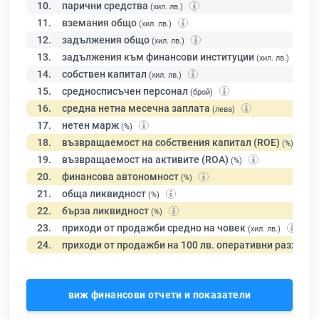
10.
парични средства
(хил. лв.)
11.
вземания общо
(хил. лв.)
12.
задължения общо
(хил. лв.)
13.
задължения към финансови институции
(хил. лв.)
14.
собствен капитал
(хил. лв.)
15.
средносписъчен персонал
(брой)
16.
средна нетна месечна заплата
(лева)
17.
нетен марж
(%)
18.
възвращаемост на собствения капитал (ROE)
(%)
19.
възвращаемост на активите (ROA)
(%)
20.
финансова автономност
(%)
21.
обща ликвидност
(%)
22.
бърза ликвидност
(%)
23.
приходи от продажби средно на човек
(хил. лв.)
24.
приходи от продажби на 100 лв. оперативни разходи
виж финансови отчети и показатели