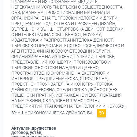
ПЛАНИРАНЕ И ИЗПОЛЗВАНЕ НА МЕДИИТЕ,
НЕРЕКЛАМНИ УСЛУГИ, ВРЪЗКИ С ОБЩЕСТВЕНОССТТА,
СЪЗДАВАНЕ НА ПРОМОЦИОНАЛНИ МАТЕРИАЛИ,
ОРГАНИЗИРАНЕ НА ТЪРГОВСКИ ИЗЛОЖБИ И ДРУГИ,
ПРЕДПЕЧАТНА ПОДГОТОВКА И ГРАФИЧЕН ДИЗАЙН,
ВЪТРЕШНО- И ВЪНШНОТЪРГОВСКА ДЕЙНОСТ, СДЕЛКИ
С ИНТЕЛЕКТУАЛНА СОБСТВЕНОСТ, НОУ-ХАУ,
ИЗДАТЕЛСКА И РАЗПРОСТРАНИТЕЛСКА ДЕЙНОСТ,
ТЪРГОВСКО ПРЕДСТАВИТЕЛСТВО ПОСРЕДНИЧЕСТВО И
АГЕНТСТВО, ФИНАНСОВО-СЧЕТОВОДНИ УСЛУГИ,
ОРГАНИЗИРАНЕ НА ИЗЛОЖБИ, ГАЛЕРИИ, ТЪРГОВЕ,
ПРЕДСТАВЛЕНИЯ, КОНЦЕРТИ, ПРОИЗВОДСТВО И
ТЪРГОВИЯ СЪС СТОКИ НА ЕДРО И ДРЕБНО,
ПРОСТРАНСТВЕНО ОФОРМЯНЕ НА ЕКСТЕРИОР И
ИНТЕРИОР, ПРЕДПРИЕМАЧЕСКА, СТРОИТЕЛНА,
ПРОЕКТНО - ПРОУЧВАТЕЛНА И КОНСТРУКТОРСКА
ДЕЙНОСТ, ПРЕВОЗНА, СПЕДИТОРСКА ДЕЙНОСТ (БЕЗ
ПОЩЕНСКИ ПРАТКИ), ИЗГРАЖДАНЕ И ЕКСПЛОАТАЦИЯ
НА МАГАЗИНИ, СКЛАДОВЕ И ТРАНСПОРТНИ
ПРЕДПРИЯТИЯ, ТРАНСФЕР НА ТЕХНОЛОГИИ И НОУ-ХАУ,
ВЪНШНОИКОНОМИЧЕСКА ДЕЙНОСТ, БА...
Актуален дружествен
договор, устав,
или учредителен акт: