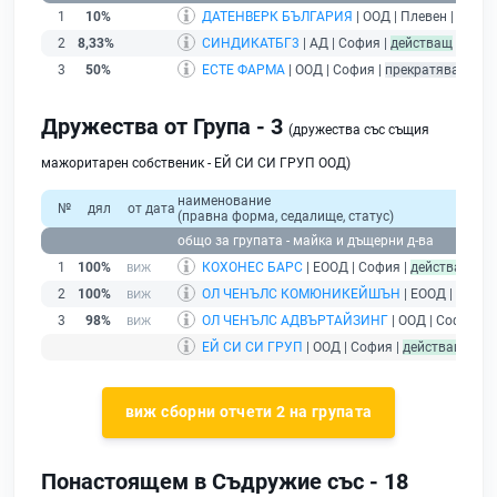
1
10%
ДАТЕНВЕРК БЪЛГАРИЯ
| ООД | Плевен |
дейст
2
8,33%
СИНДИКАТБГ3
| АД | София |
действащ
3
50%
ЕСТЕ ФАРМА
| ООД | София |
прекратяване на 
Дружества от Група - 3
(дружества със същия
мажоритарен собственик - ЕЙ СИ СИ ГРУП ООД)
наименование
№
дял
от дата
(правна форма, седалище, статус)
общо за групата - майка и дъщерни д-ва
1
100%
КОХОНЕС БАРС
| ЕООД | София |
действащ
2
100%
ОЛ ЧЕНЪЛС КОМЮНИКЕЙШЪН
| ЕООД | София
3
98%
ОЛ ЧЕНЪЛС АДВЪРТАЙЗИНГ
| ООД | София |
п
ЕЙ СИ СИ ГРУП
| ООД | София |
действащ
- др
виж сборни отчети 2 на групата
Понастоящем в Съдружие със - 18