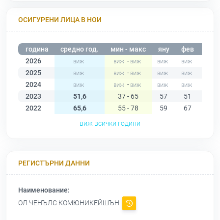
ОСИГУРЕНИ ЛИЦА В НОИ
година
средно год.
мин - макс
яну
фев
мар
2026
-
2025
-
2024
-
2023
51,6
37 - 65
57
51
65
2022
65,6
55 - 78
59
67
71
виж всички години
РЕГИСТЪРНИ ДАННИ
Наименование:
ОЛ ЧЕНЪЛС КОМЮНИКЕЙШЪН