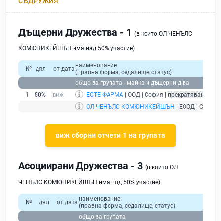
СЪДРУЖИЯ
Дъщерни Дружества - 1
(в които ОЛ ЧЕНЪЛС
КОМЮНИКЕЙШЪН има над 50% участие)
наименование
№
дял
от дата
(правна форма, седалище, статус)
общо за групата - майка и дъщерни д-ва
1
50%
ЕСТЕ ФАРМА
| ООД | София |
прекратяване на т
ОЛ ЧЕНЪЛС КОМЮНИКЕЙШЪН
| ЕООД | София 
виж сборни отчети 1 на групата
Асоциирани Дружества - 3
(в които ОЛ
ЧЕНЪЛС КОМЮНИКЕЙШЪН има под 50% участие)
наименование
№
дял
от дата
(правна форма, седалище, статус)
общо за групата