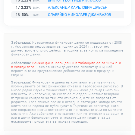
16
2,22%
ВИКТОР ГЕОРГИЕВ АТАНАСОВ
17
2,22%
АЛЕКСАНДР КАРЕЛОВИЧ ДРЕСЕН
18
50%
СЛАВЕЙКО НИКОЛАЕВ ДЖАМБАЗОВ
Забележка:
Исторически финансови данни се поддържат от 2008
г. Ако липсва информация за години до 2024 г. , вероятно
дружеството е спряло дейност в годината, за която са последните
финансови данни.
Забележка:
Всички финансови данни в таблиците са за 2024 г. и
в хиляди лева
– ако за някои дружества липсват данни, най-
вероятно те са преустановили дейността си още в предходни
години.
Забележка:
Финансовите данни на компаниите се извличат от
публикуваните от тях финансови отчети в Търговския регистър. В
много редки случаи финансовите данни може да бъдат непълни
или неточно извлечени, за което са създадени автоматизирани
вътрешни контроли за тяхното откриване, и те се поправят от
редактор. Това отнема време с оглед на стотиците хиляди отчети,
които всяка година се публикуват в Търговския регистър, като
ние поправяме несъответствията от по-големите към по-малките
компании. Ако забележите непълноти или неточности във вашите
или в други финансови отчети, можете да ни пишете, за да
ескалираме приоритета за тяхната корекция.