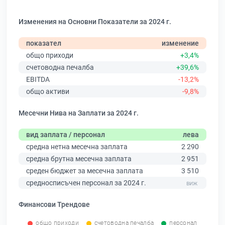
Изменения на Основни Показатели за 2024 г.
показател
изменение
общо приходи
+3,4%
счетоводна печалба
+39,6%
EBITDA
-13,2%
общо активи
-9,8%
Месечни Нива на Заплати за 2024 г.
вид заплата / персонал
лева
средна нетна месечна заплата
2 290
средна брутна месечна заплата
2 951
среден бюджет за месечна заплата
3 510
средносписъчен персонал за 2024 г.
Финансови Трендове
общо приходи
счетоводна печалба
персонал