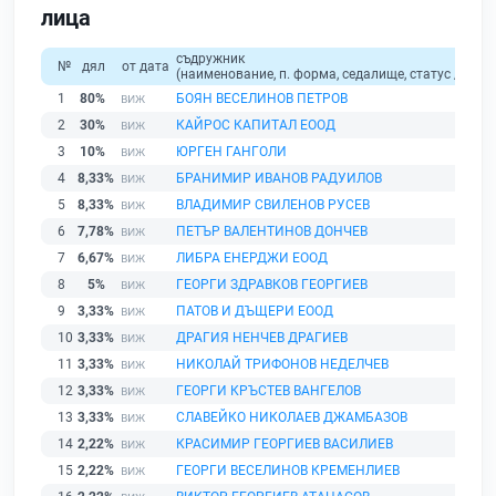
лица
съдружник
№
дял
от дата
(наименование, п. форма, седалище, статус / физи
1
80%
БОЯН ВЕСЕЛИНОВ ПЕТРОВ
2
30%
КАЙРОС КАПИТАЛ ЕООД
3
10%
ЮРГЕН ГАНГОЛИ
4
8,33%
БРАНИМИР ИВАНОВ РАДУИЛОВ
5
8,33%
ВЛАДИМИР СВИЛЕНОВ РУСЕВ
6
7,78%
ПЕТЪР ВАЛЕНТИНОВ ДОНЧЕВ
7
6,67%
ЛИБРА ЕНЕРДЖИ ЕООД
8
5%
ГЕОРГИ ЗДРАВКОВ ГЕОРГИЕВ
9
3,33%
ПАТОВ И ДЪЩЕРИ ЕООД
10
3,33%
ДРАГИЯ НЕНЧЕВ ДРАГИЕВ
11
3,33%
НИКОЛАЙ ТРИФОНОВ НЕДЕЛЧЕВ
12
3,33%
ГЕОРГИ КРЪСТЕВ ВАНГЕЛОВ
13
3,33%
СЛАВЕЙКО НИКОЛАЕВ ДЖАМБАЗОВ
14
2,22%
КРАСИМИР ГЕОРГИЕВ ВАСИЛИЕВ
15
2,22%
ГЕОРГИ ВЕСЕЛИНОВ КРЕМЕНЛИЕВ