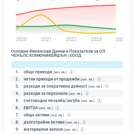
0
2020
2021
2022
2023
2024
Основни Финансови Данни и Показатели за ОЛ
ЧЕНЪЛС КОМЮНИКЕЙШЪН | ЕООД
1.
общо приходи
(хил. лв.)
2.
нетни приходи от продажби
(хил. лв.)
3.
разходи за оперативна дейност
(хил. лв.)
4.
разходи за персонала
(хил. лв.)
5.
счетоводна печалба/загуба
(хил. лв.)
6.
EBITDA
(хил. лв.)
7.
общо активи
(хил. лв.)
8.
дълготрайни активи
(хил. лв.)
9.
материални запаси
(хил. лв.)