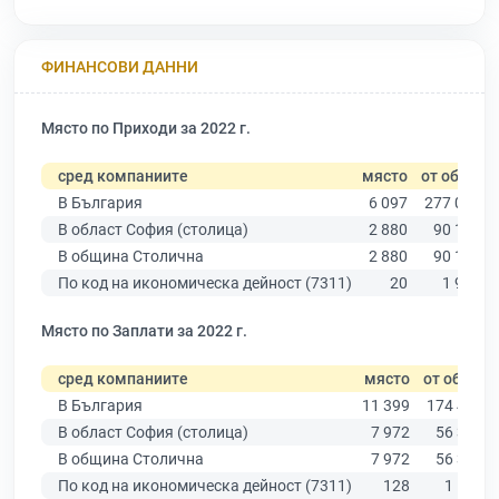
ФИНАНСОВИ ДАННИ
Място по Приходи за 2022 г.
сред компаниите
място
от общо
В България
6 097
277 019
В област София (столица)
2 880
90 178
В община Столична
2 880
90 178
По код на икономическа дейност (7311)
20
1 959
Място по Заплати за 2022 г.
сред компаниите
място
от общо
В България
11 399
174 403
В област София (столица)
7 972
56 378
В община Столична
7 972
56 378
По код на икономическа дейност (7311)
128
1 158