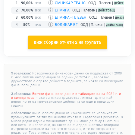
1
90,00%
ОМНИКАР ТРАНС
| ООД | Плевен |
действащ
2
70,00%
ЕЛМИРА
| ООД | Плевен |
действащ
3
60,00%
ЕЛМИРА - ПЛЕВЕН
| ООД | Плевен |
действащ
4
50%
БОДИКАР БГ
| ООД | Плевен |
действащ
виж сборни отчети 2 на групата
Забележка:
Исторически финансови данни се поддържат от 2008
г. Ако липсва информация за години до 2024 г. , вероятно
дружеството е спряло дейност в годината, за която са последните
финансови данни.
Забележка:
Всички финансови данни в таблиците са за 2024 г. и
в хиляди лева
– ако за някои дружества липсват данни, най-
вероятно те са преустановили дейността си още в предходни
години.
Забележка:
Финансовите данни на компаниите се извличат от
публикуваните от тях финансови отчети в Търговския регистър. В
много редки случаи финансовите данни може да бъдат непълни
или неточно извлечени, за което са създадени автоматизирани
вътрешни контроли за тяхното откриване, и те се поправят от
редактор. Това отнема време с оглед на стотиците хиляди отчети,