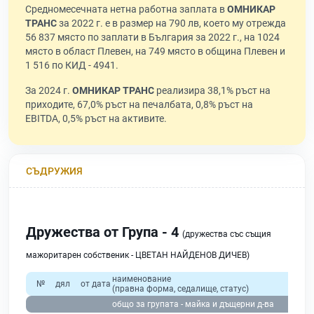
Средномесечната нетна работна заплата в
ОМНИКАР
ТРАНС
за 2022 г. е в размер на 790 лв, което му отрежда
56 837 място по заплати в България за 2022 г., на 1024
място в област Плевен, на 749 място в община Плевен и
1 516 по КИД - 4941.
За 2024 г.
ОМНИКАР ТРАНС
реализира 38,1% ръст на
приходите, 67,0% ръст на печалбата, 0,8% ръст на
EBITDA, 0,5% ръст на активите.
СЪДРУЖИЯ
Дружества от Група - 4
(дружества със същия
мажоритарен собственик - ЦВЕТАН НАЙДЕНОВ ДИЧЕВ)
наименование
№
дял
от дата
(правна форма, седалище, статус)
при
общо за групата - майка и дъщерни д-ва