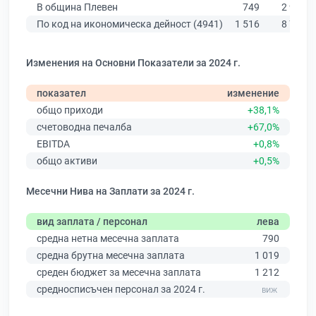
В община Плевен
749
2 923
По код на икономическа дейност (4941)
1 516
8 756
Изменения на Основни Показатели за 2024 г.
показател
изменение
общо приходи
+38,1%
счетоводна печалба
+67,0%
EBITDA
+0,8%
общо активи
+0,5%
Месечни Нива на Заплати за 2024 г.
вид заплата / персонал
лева
средна нетна месечна заплата
790
средна брутна месечна заплата
1 019
среден бюджет за месечна заплата
1 212
средносписъчен персонал за 2024 г.