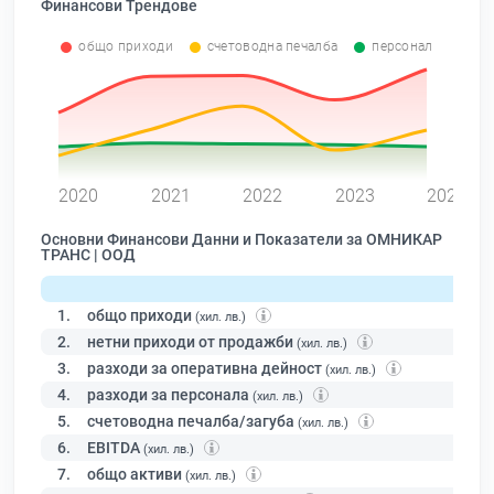
Финансови Трендове
общо приходи
счетоводна печалба
персонал
0
2020
2021
2022
2023
2024
Основни Финансови Данни и Показатели за ОМНИКАР
ТРАНС | ООД
1.
общо приходи
(хил. лв.)
2.
нетни приходи от продажби
(хил. лв.)
3.
разходи за оперативна дейност
(хил. лв.)
4.
разходи за персонала
(хил. лв.)
5.
счетоводна печалба/загуба
(хил. лв.)
6.
EBITDA
(хил. лв.)
7.
общо активи
(хил. лв.)