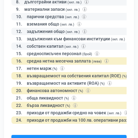
8.
дълготрайни активи
(хил. лв.)
9.
материални запаси
(хил. лв.)
10.
парични средства
(хил. лв.)
11.
вземания общо
(хил. лв.)
12.
задължения общо
(хил. лв.)
13.
задължения към финансови институции
(хил. лв.)
14.
собствен капитал
(хил. лв.)
15.
средносписъчен персонал
(брой)
16.
средна нетна месечна заплата
(лева)
17.
нетен марж
(%)
18.
възвращаемост на собствения капитал (ROE)
(%)
19.
възвращаемост на активите (ROA)
(%)
20.
финансова автономност
(%)
21.
обща ликвидност
(%)
22.
бърза ликвидност
(%)
23.
приходи от продажби средно на човек
(хил. лв.)
24.
приходи от продажби на 100 лв. оперативни разходи