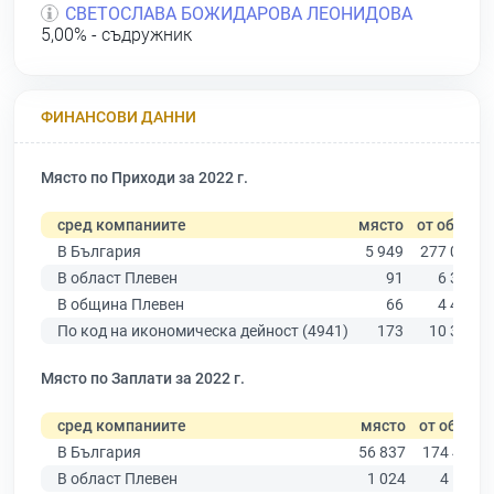
СВЕТОСЛАВА БОЖИДАРОВА ЛЕОНИДОВА
5,00% - съдружник
ФИНАНСОВИ ДАННИ
Място по Приходи за 2022 г.
сред компаниите
място
от общо
В България
5 949
277 019
В област Плевен
91
6 347
В община Плевен
66
4 459
По код на икономическа дейност (4941)
173
10 330
Място по Заплати за 2022 г.
сред компаниите
място
от общо
В България
56 837
174 403
В област Плевен
1 024
4 191