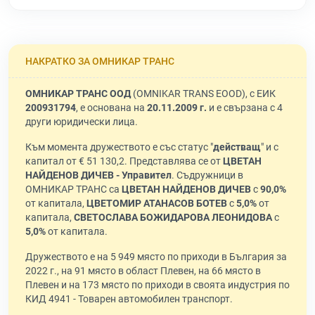
НАКРАТКО ЗА ОМНИКАР ТРАНС
ОМНИКАР ТРАНС ООД
(OMNIKAR TRANS EOOD), с ЕИК
200931794
, е основана на
20.11.2009 г.
и е свързана с 4
други юридически лица.
Към момента дружеството е със статус "
действащ
" и с
капитал от € 51 130,2. Представлява се от
ЦВЕТАН
НАЙДЕНОВ ДИЧЕВ - Управител
. Съдружници в
ОМНИКАР ТРАНС са
ЦВЕТАН НАЙДЕНОВ ДИЧЕВ
с
90,0%
от капитала,
ЦВЕТОМИР АТАНАСОВ БОТЕВ
с
5,0%
от
капитала,
СВЕТОСЛАВА БОЖИДАРОВА ЛЕОНИДОВА
с
5,0%
от капитала.
Дружеството е на 5 949 място по приходи в България за
2022 г., на 91 място в област Плевен, на 66 място в
Плевен и на 173 място по приходи в своята индустрия по
КИД 4941 - Товарен автомобилен транспорт.