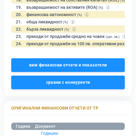
18.
възвращаемост на собствения капитал (ROE)
(%)
19.
възвращаемост на активите (ROA)
(%)
20.
финансова автономност
(%)
21.
обща ликвидност
(%)
22.
бърза ликвидност
(%)
23.
приходи от продажби средно на човек
(хил. лв.)
24.
приходи от продажби на 100 лв. оперативни разходи
виж финансови отчети и показатели
сравни с конкуренти
ОРИГИНАЛНИ ФИНАНСОВИ ОТЧЕТИ ОТ ТР
Година
Документ
Годишен