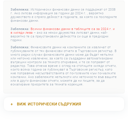
Забележка:
Исторически финансови данни се поддържат от 2008
г. Ако липсва информация за години до 2024 г. , вероятно
дружеството е спряло дейност в годината, за която са последните
финансови данни.
Забележка:
Всички финансови данни в таблиците са за 2024 г. и
в хиляди лева
– ако за някои дружества липсват данни, най-
вероятно те са преустановили дейността си още в предходни
години.
Забележка:
Финансовите данни на компаниите се извличат от
публикуваните от тях финансови отчети в Търговския регистър. В
много редки случаи финансовите данни може да бъдат непълни
или неточно извлечени, за което са създадени автоматизирани
вътрешни контроли за тяхното откриване, и те се поправят от
редактор. Това отнема време с оглед на стотиците хиляди отчети,
които всяка година се публикуват в Търговския регистър, като
ние поправяме несъответствията от по-големите към по-малките
компании. Ако забележите непълноти или неточности във вашите
или в други финансови отчети, можете да ни пишете, за да
ескалираме приоритета за тяхната корекция.
ВИЖ
ИСТОРИЧЕСКИ СЪДРУЖИЯ