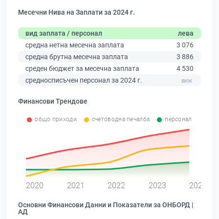
Месечни Нива на Заплати за 2024 г.
вид заплата / персонал
лева
средна нетна месечна заплата
3 076
средна брутна месечна заплата
3 886
среден бюджет за месечна заплата
4 530
средносписъчен персонал за 2024 г.
Финансови Трендове
общо приходи
счетоводна печалба
персонал
0
2020
2021
2022
2023
2024
Основни Финансови Данни и Показатели за ОНБОРД |
АД