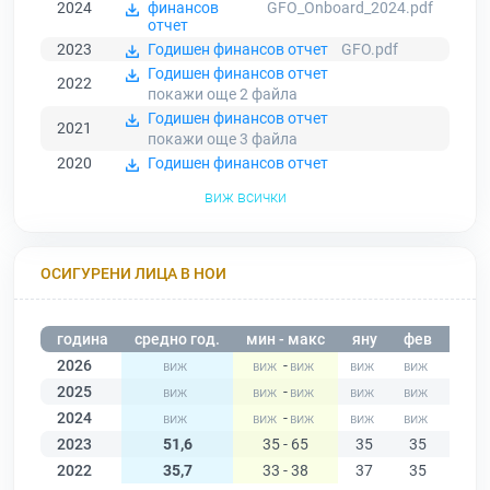
2024
финансов
GFO_Onboard_2024.pdf
отчет
2023
Годишен финансов отчет
GFO.pdf
Годишен финансов отчет
2022
покажи още 2
файла
Годишен финансов отчет
2021
покажи още 3
файла
2020
Годишен финансов отчет
виж всички
ОСИГУРЕНИ ЛИЦА В НОИ
година
средно год.
мин - макс
яну
фев
мар
2026
-
2025
-
2024
-
2023
51,6
35 - 65
35
35
35
2022
35,7
33 - 38
37
35
33