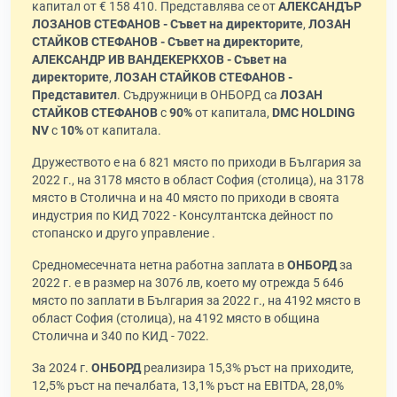
капитал от € 158 410. Представлява се от
АЛЕКСАНДЪР
ЛОЗАНОВ СТЕФАНОВ - Съвет на директорите
,
ЛОЗАН
СТАЙКОВ СТЕФАНОВ - Съвет на директорите
,
АЛЕКСАНДР ИВ ВАНДЕКЕРКХОВ - Съвет на
директорите
,
ЛОЗАН СТАЙКОВ СТЕФАНОВ -
Представител
. Съдружници в ОНБОРД са
ЛОЗАН
СТАЙКОВ СТЕФАНОВ
с
90%
от капитала,
DMC HOLDING
NV
с
10%
от капитала.
Дружеството е на 6 821 място по приходи в България за
2022 г., на 3178 място в област София (столица), на 3178
място в Столична и на 40 място по приходи в своята
индустрия по КИД 7022 - Консултантска дейност по
стопанско и друго управление .
Средномесечната нетна работна заплата в
ОНБОРД
за
2022 г. е в размер на 3076 лв, което му отрежда 5 646
място по заплати в България за 2022 г., на 4192 място в
област София (столица), на 4192 място в община
Столична и 340 по КИД - 7022.
За 2024 г.
ОНБОРД
реализира 15,3% ръст на приходите,
12,5% ръст на печалбата, 13,1% ръст на EBITDA, 28,0%