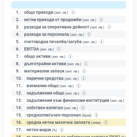
1.
общо приходи
(хил. лв.)
2.
нетни приходи от продажби
(хил. лв.)
3.
разходи за оперативна дейност
(хил. лв.)
4.
разходи за персонала
(хил. лв.)
5.
счетоводна печалба/загуба
(хил. лв.)
6.
EBITDA
(хил. лв.)
7.
общо активи
(хил. лв.)
8.
дълготрайни активи
(хил. лв.)
9.
материални запаси
(хил. лв.)
10.
парични средства
(хил. лв.)
11.
вземания общо
(хил. лв.)
12.
задължения общо
(хил. лв.)
13.
задължения към финансови институции
(хил. лв.)
14.
собствен капитал
(хил. лв.)
15.
средносписъчен персонал
(брой)
16.
средна нетна месечна заплата
(лева)
17.
нетен марж
(%)