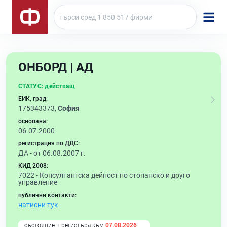
ОНБОРД | АД
СТАТУС:
действащ
ЕИК, град:
175343373,
София
основана:
06.07.2000
регистрация по ДДС:
ДА - от 06.08.2007 г.
КИД 2008:
7022 -
Консултантска дейност по стопанско и друго
управление
публични контакти:
натисни тук
състояние в регистъра към
07.08.2026