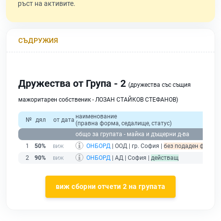
ръст на активите.
СЪДРУЖИЯ
Дружества от Група - 2
(дружества със същия
мажоритарен собственик - ЛОЗАН СТАЙКОВ СТЕФАНОВ)
наименование
№
дял
от дата
(правна форма, седалище, статус)
общо за групата - майка и дъщерни д-ва
1
50%
ОНБОРД
| ООД | гр. София |
без подаден финансо
2
90%
ОНБОРД
| АД | София |
действащ
виж сборни отчети 2 на групата