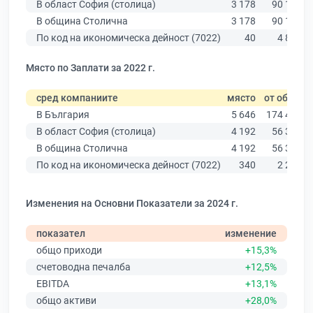
В област София (столица)
3 178
90 178
В община Столична
3 178
90 178
По код на икономическа дейност (7022)
40
4 800
Място по Заплати за 2022 г.
сред компаниите
място
от общо
В България
5 646
174 403
В област София (столица)
4 192
56 378
В община Столична
4 192
56 378
По код на икономическа дейност (7022)
340
2 254
Изменения на Основни Показатели за 2024 г.
показател
изменение
общо приходи
+15,3%
счетоводна печалба
+12,5%
EBITDA
+13,1%
общо активи
+28,0%