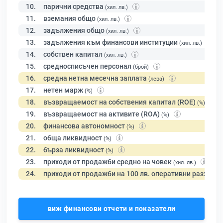
10.
парични средства
(хил. лв.)
11.
вземания общо
(хил. лв.)
12.
задължения общо
(хил. лв.)
13.
задължения към финансови институции
(хил. лв.)
14.
собствен капитал
(хил. лв.)
15.
средносписъчен персонал
(брой)
16.
средна нетна месечна заплата
(лева)
17.
нетен марж
(%)
18.
възвращаемост на собствения капитал (ROE)
(%)
19.
възвращаемост на активите (ROA)
(%)
20.
финансова автономност
(%)
21.
обща ликвидност
(%)
22.
бърза ликвидност
(%)
23.
приходи от продажби средно на човек
(хил. лв.)
24.
приходи от продажби на 100 лв. оперативни разходи
виж финансови отчети и показатели