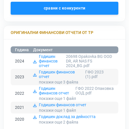
сравни с конкуренти
ОРИГИНАЛНИ ФИНАНСОВИ ОТЧЕТИ ОТ ТР
Година
Документ
Годишен
20698 Opakovka BG OOD
2024
финансов
DR, AR NAS FS
отчет
2024_BG.pdf
Годишен финансов
ГФО 2023
отчет
(1).pdf
2023
покажи още 3
файла
Годишен
ГФО 2022 Опаковка
финансов отчет
ООД.pdf
2022
покажи още 1
файл
Годишен финансов отчет
2021
покажи още 1
файл
Годишен доклад за дейността
2020
покажи още 2
файла