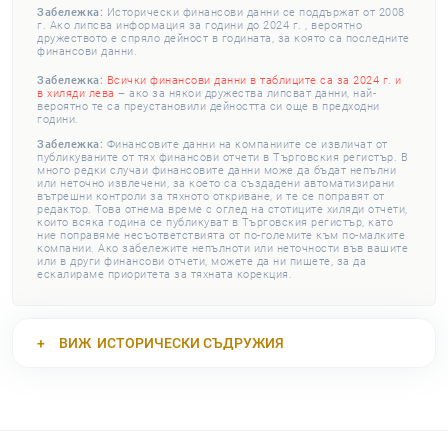
Забележка:
Исторически финансови данни се поддържат от 2008
г. Ако липсва информация за години до 2024 г. , вероятно
дружеството е спряло дейност в годината, за която са последните
финансови данни.
Забележка:
Всички финансови данни в таблиците са за 2024 г. и
в хиляди лева
– ако за някои дружества липсват данни, най-
вероятно те са преустановили дейността си още в предходни
години.
Забележка:
Финансовите данни на компаниите се извличат от
публикуваните от тях финансови отчети в Търговския регистър. В
много редки случаи финансовите данни може да бъдат непълни
или неточно извлечени, за което са създадени автоматизирани
вътрешни контроли за тяхното откриване, и те се поправят от
редактор. Това отнема време с оглед на стотиците хиляди отчети,
които всяка година се публикуват в Търговския регистър, като
ние поправяме несъответствията от по-големите към по-малките
компании. Ако забележите непълноти или неточности във вашите
или в други финансови отчети, можете да ни пишете, за да
ескалираме приоритета за тяхната корекция.
ВИЖ
ИСТОРИЧЕСКИ СЪДРУЖИЯ