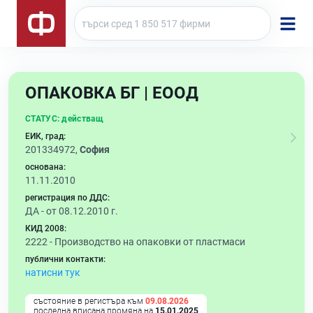
ОПАКОВКА БГ | ЕООД
СТАТУС:
действащ
ЕИК, град:
201334972,
София
основана:
11.11.2010
регистрация по ДДС:
ДА - от 08.12.2010 г.
КИД 2008:
2222 -
Производство на опаковки от пластмаси
публични контакти:
натисни тук
състояние в регистъра към
09.08.2026
последна вписана промяна на
15.01.2025