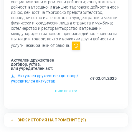
специализирани строителни дейности; консултантска
дейност; вътрешно- и външно-търговска дейност-внос и
износ; дейност на търговско представителство,
посредничество и агентство на чуждестранни и местни
физически и юридически лица в страната и чужбина;
хотелиерство и ресторантъорство; вътрешен и
международен транспорт; превозна дейност-превоз на
пътници и товари; както и всякакви други дейности и
услуги незабранени от закона.
Актуален дружествен
договор, устав,
или учредителен акт:
Актуален дружествен договор/
от
02.01.2025
учредителен акт/устав
виж всички
ВИЖ ИСТОРИЯ НА ПРОМЕНИТЕ (9)