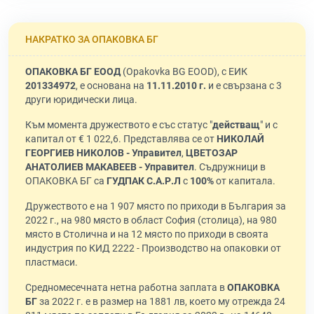
НАКРАТКО ЗА ОПАКОВКА БГ
ОПАКОВКА БГ ЕООД
(Opakovka BG EOOD), с ЕИК
201334972
, е основана на
11.11.2010 г.
и е свързана с 3
други юридически лица.
Към момента дружеството е със статус "
действащ
" и с
капитал от € 1 022,6. Представлява се от
НИКОЛАЙ
ГЕОРГИЕВ НИКОЛОВ - Управител
,
ЦВЕТОЗАР
АНАТОЛИЕВ МАКАВЕЕВ - Управител
. Съдружници в
ОПАКОВКА БГ са
ГУДПАК С.А.Р.Л
с
100%
от капитала.
Дружеството е на 1 907 място по приходи в България за
2022 г., на 980 място в област София (столица), на 980
място в Столична и на 12 място по приходи в своята
индустрия по КИД 2222 - Производство на опаковки от
пластмаси.
Средномесечната нетна работна заплата в
ОПАКОВКА
БГ
за 2022 г. е в размер на 1881 лв, което му отрежда 24