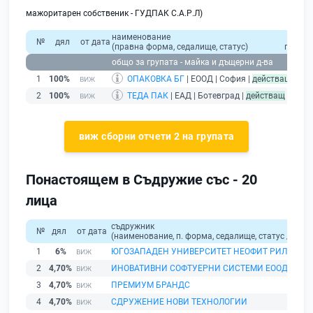
мажоритарен собственик - ГУДПАК С.А.Р.Л)
наименование
общ
№
дял
от дата
(правна форма, седалище, статус)
прихо
общо за групата - майка и дъщерни д-ва
1
100%
ОПАКОВКА БГ
| ЕООД | София |
действащ
2
100%
ТЕДА ПАК
| ЕАД | Ботевград |
действащ
виж сборни отчети 2 на групата
Понастоящем в Съдружие със - 20
лица
съдружник
№
дял
от дата
(наименование, п. форма, седалище, статус / физи
1
6%
ЮГОЗАПАДЕН УНИВЕРСИТЕТ НЕОФИТ РИЛСКИ
2
4,70%
ИНОВАТИВНИ СОФТУЕРНИ СИСТЕМИ ЕООД
3
4,70%
ПРЕМИУМ БРАНДС
4
4,70%
СДРУЖЕНИЕ НОВИ ТЕХНОЛОГИИ