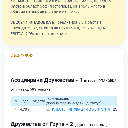
811 място по заплати в България за 2022 г., на 14648
място в област София (столица), на 14648 място в
община Столична и 28 по КИД - 2222.
За 2024 г.
ОПАКОВКА БГ
реализира 3,9% ръст на
приходите, -32,3% спад на печалбата, -24,2% спад на
EBITDA, 2,9% ръст на активите.
СЪДРУЖИЯ
Асоциирани Дружества - 1
(в които ОПАКОВКА
БГ има под 50% участие)
наименование
№
дял
от дата
(правна форма, седалище, статус)
1
4,70%
КЛЪСТЕР ИНОВАЦИИ В БЪЛГАРИЯ
| ДЗЗД | г
Дружества от Група - 2
(дружества със същия