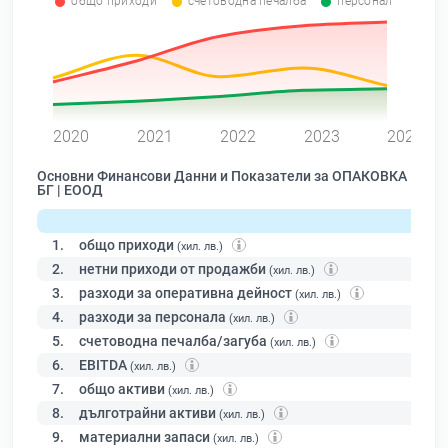
общо приходи
счетоводна печалба
персонал
0
2020
2021
2022
2023
2024
Основни Финансови Данни и Показатели за ОПАКОВКА
БГ | ЕООД
1.
общо приходи
(хил. лв.)
2.
нетни приходи от продажби
(хил. лв.)
3.
разходи за оперативна дейност
(хил. лв.)
4.
разходи за персонала
(хил. лв.)
5.
счетоводна печалба/загуба
(хил. лв.)
6.
EBITDA
(хил. лв.)
7.
общо активи
(хил. лв.)
8.
дълготрайни активи
(хил. лв.)
9.
материални запаси
(хил. лв.)