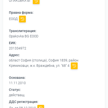
ОПАКОВКА БГ
Правна форма:
ЕООД
Транслитерация:
Opakovka BG EOOD
ЕИК:
201334972
Адрес:
област София (столица), София 1839, район
Кремиковци, ж.к. Враждебна, ул. "68" 4
Основана:
11.11.2010
Статус:
действащ
ДДС регистрация: