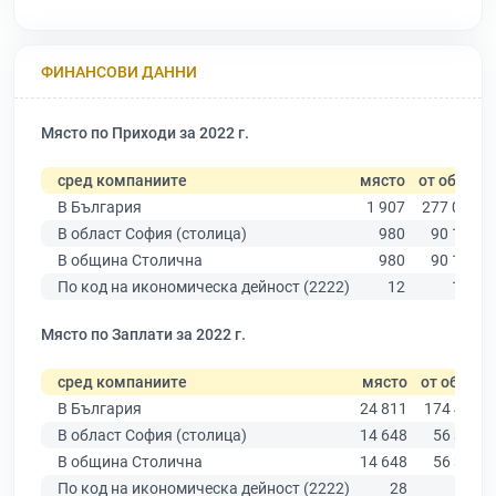
ФИНАНСОВИ ДАННИ
Място по Приходи за 2022 г.
сред компаниите
място
от общо
В България
1 907
277 019
В област София (столица)
980
90 178
В община Столична
980
90 178
По код на икономическа дейност (2222)
12
184
Място по Заплати за 2022 г.
сред компаниите
място
от общо
В България
24 811
174 403
В област София (столица)
14 648
56 378
В община Столична
14 648
56 378
По код на икономическа дейност (2222)
28
162