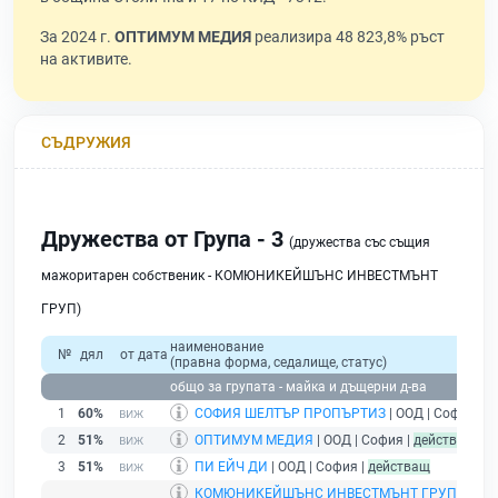
За 2024 г.
ОПТИМУМ МЕДИЯ
реализира 48 823,8% ръст
на активите.
СЪДРУЖИЯ
Дружества от Група - 3
(дружества със същия
мажоритарен собственик - КОМЮНИКЕЙШЪНС ИНВЕСТМЪНТ
ГРУП)
наименование
№
дял
от дата
(правна форма, седалище, статус)
общо за групата - майка и дъщерни д-ва
1
60%
СОФИЯ ШЕЛТЪР ПРОПЪРТИЗ
| ООД | София |
д
2
51%
ОПТИМУМ МЕДИЯ
| ООД | София |
действащ
3
51%
ПИ ЕЙЧ ДИ
| ООД | София |
действащ
КОМЮНИКЕЙШЪНС ИНВЕСТМЪНТ ГРУП
| ЕООД