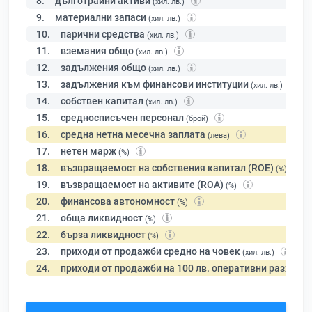
8.
дълготрайни активи
(хил. лв.)
9.
материални запаси
(хил. лв.)
10.
парични средства
(хил. лв.)
11.
вземания общо
(хил. лв.)
12.
задължения общо
(хил. лв.)
13.
задължения към финансови институции
(хил. лв.)
14.
собствен капитал
(хил. лв.)
15.
средносписъчен персонал
(брой)
16.
средна нетна месечна заплата
(лева)
17.
нетен марж
(%)
18.
възвращаемост на собствения капитал (ROE)
(%)
19.
възвращаемост на активите (ROA)
(%)
20.
финансова автономност
(%)
21.
обща ликвидност
(%)
22.
бърза ликвидност
(%)
23.
приходи от продажби средно на човек
(хил. лв.)
24.
приходи от продажби на 100 лв. оперативни разходи