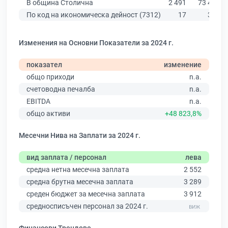
В община Столична
2 491
73 443
По код на икономическа дейност (7312)
17
315
Изменения на Основни Показатели за 2024 г.
показател
изменение
общо приходи
n.a.
счетоводна печалба
n.a.
EBITDA
n.a.
общо активи
+48 823,8%
Месечни Нива на Заплати за 2024 г.
вид заплата / персонал
лева
средна нетна месечна заплата
2 552
средна брутна месечна заплата
3 289
среден бюджет за месечна заплата
3 912
средносписъчен персонал за 2024 г.