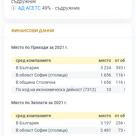
съдружник
АД АСЕТС
49% - съдружник
ФИНАНСОВИ ДАННИ
Място по Приходи за 2021 г.
сред компаниите
място
от общо
В България
3 234
393 881
В област София (столица)
1 656
116 667
В община Столична
1 656
116 667
По код на икономическа дейност (7312)
10
543
Място по Заплати за 2021 г.
сред компаниите
място
от общо
В България
3 197
236 445
В област София (столица)
2 491
73 443