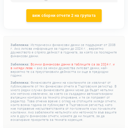
виж сборни отчети 2 на групата
Забележка:
Исторически финансови данни се поддържат от 2008
г. Ако липсва информация за години до 2024 г. , вероятно
дружеството е спряло дейност в годината, за която са последните
финансови данни.
Забележка:
Всички финансови данни в таблиците са за 2024 г. и
в хиляди лева
– ако за някои дружества липсват данни, най-
вероятно те са преустановили дейността си още в предходни
години.
Забележка:
Финансовите данни на компаниите се извличат от
публикуваните от тях финансови отчети в Търговския регистър. В
много редки случаи финансовите данни може да бъдат непълни
или неточно извлечени, за което са създадени автоматизирани
вътрешни контроли за тяхното откриване, и те се поправят от
редактор. Това отнема време с оглед на стотиците хиляди отчети,
които всяка година се публикуват в Търговския регистър, като
ние поправяме несъответствията от по-големите към по-малките
компании. Ако забележите непълноти или неточности във вашите
или в други финансови отчети, можете да ни пишете, за да
ескалираме приоритета за тяхната корекция.