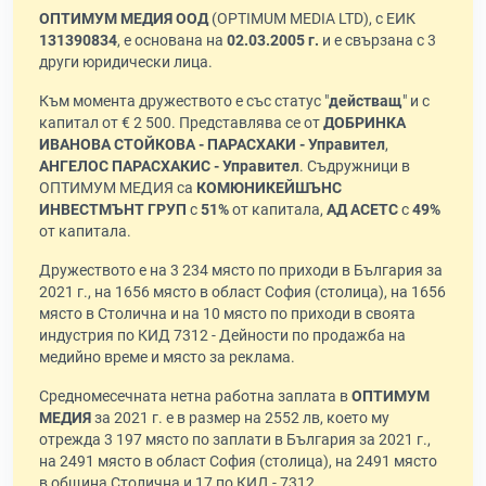
ОПТИМУМ МЕДИЯ ООД
(OPTIMUM MEDIA LTD), с ЕИК
131390834
, е основана на
02.03.2005 г.
и е свързана с 3
други юридически лица.
Към момента дружеството е със статус "
действащ
" и с
капитал от € 2 500. Представлява се от
ДОБРИНКА
ИВАНОВА СТОЙКОВА - ПАРАСХАКИ - Управител
,
АНГЕЛОС ПАРАСХАКИС - Управител
. Съдружници в
ОПТИМУМ МЕДИЯ са
КОМЮНИКЕЙШЪНС
ИНВЕСТМЪНТ ГРУП
с
51%
от капитала,
АД АСЕТС
с
49%
от капитала.
Дружеството е на 3 234 място по приходи в България за
2021 г., на 1656 място в област София (столица), на 1656
място в Столична и на 10 място по приходи в своята
индустрия по КИД 7312 - Дейности по продажба на
медийно време и място за реклама.
Средномесечната нетна работна заплата в
ОПТИМУМ
МЕДИЯ
за 2021 г. е в размер на 2552 лв, което му
отрежда 3 197 място по заплати в България за 2021 г.,
на 2491 място в област София (столица), на 2491 място
в община Столична и 17 по КИД - 7312.