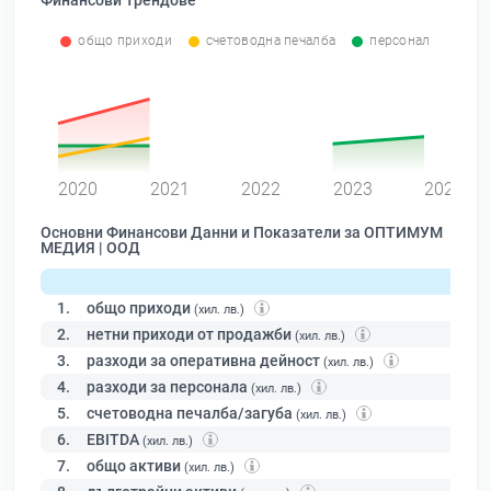
Финансови Трендове
общо приходи
счетоводна печалба
персонал
0
2020
2021
2022
2023
2024
Основни Финансови Данни и Показатели за ОПТИМУМ
МЕДИЯ | ООД
1.
общо приходи
(хил. лв.)
2.
нетни приходи от продажби
(хил. лв.)
3.
разходи за оперативна дейност
(хил. лв.)
4.
разходи за персонала
(хил. лв.)
5.
счетоводна печалба/загуба
(хил. лв.)
6.
EBITDA
(хил. лв.)
7.
общо активи
(хил. лв.)