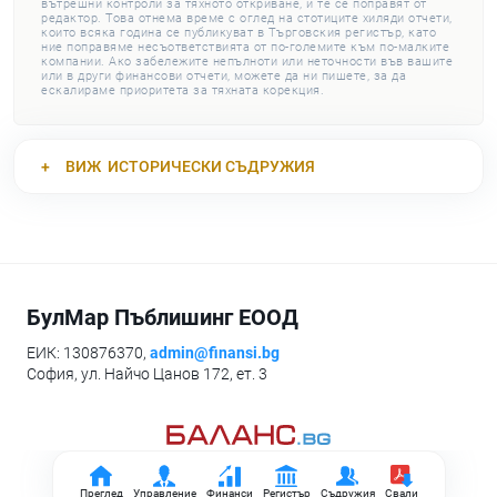
вътрешни контроли за тяхното откриване, и те се поправят от
редактор. Това отнема време с оглед на стотиците хиляди отчети,
които всяка година се публикуват в Търговския регистър, като
ние поправяме несъответствията от по-големите към по-малките
компании. Ако забележите непълноти или неточности във вашите
или в други финансови отчети, можете да ни пишете, за да
ескалираме приоритета за тяхната корекция.
ВИЖ
ИСТОРИЧЕСКИ СЪДРУЖИЯ
БулМар Пъблишинг ЕООД
ЕИК: 130876370,
admin@finansi.bg
София, ул. Найчо Цанов 172, ет. 3
Преглед
Управление
Финанси
Регистър
Съдружия
Свали