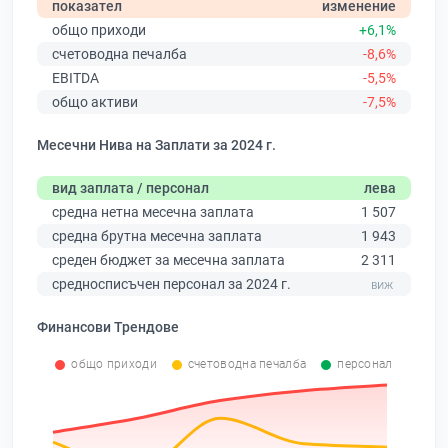
показател
изменение
общо приходи
+6,1%
счетоводна печалба
-8,6%
EBITDA
-5,5%
общо активи
-7,5%
Месечни Нива на Заплати за 2024 г.
вид заплата / персонал
лева
средна нетна месечна заплата
1 507
средна брутна месечна заплата
1 943
среден бюджет за месечна заплата
2 311
средносписъчен персонал за 2024 г.
Финансови Трендове
общо приходи
счетоводна печалба
персонал