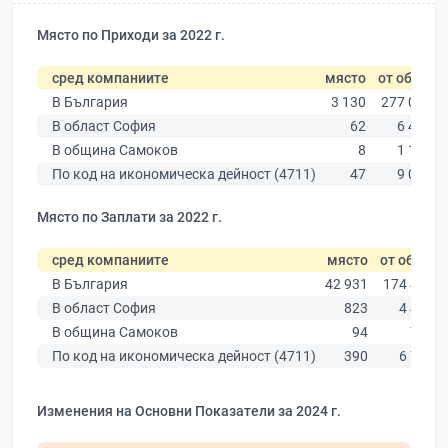
Място по Приходи за 2022 г.
сред компаниите
място
от общо
В България
3 130
277 019
В област София
62
6 415
В община Самоков
8
1 195
По код на икономическа дейност (4711)
47
9 025
Място по Заплати за 2022 г.
сред компаниите
място
от общо
В България
42 931
174 403
В област София
823
4 439
В община Самоков
94
796
По код на икономическа дейност (4711)
390
6 773
Изменения на Основни Показатели за 2024 г.