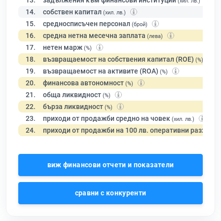
13.
задължения към финансови институции
(хил. лв.)
14.
собствен капитал
(хил. лв.)
15.
средносписъчен персонал
(брой)
16.
средна нетна месечна заплата
(лева)
17.
нетен марж
(%)
18.
възвращаемост на собствения капитал (ROE)
(%)
19.
възвращаемост на активите (ROA)
(%)
20.
финансова автономност
(%)
21.
обща ликвидност
(%)
22.
бърза ликвидност
(%)
23.
приходи от продажби средно на човек
(хил. лв.)
24.
приходи от продажби на 100 лв. оперативни разходи
виж финансови отчети и показатели
сравни с конкуренти