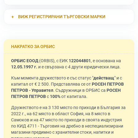
ВИЖ РЕГИСТРИРАНИ ТЪРГОВСКИ МАРКИ
НАКРАТКО ЗА ОРБИС
ОРБИС ЕООД
(ORBIS), с ЕИК
122044801
, е основана на
12.05.1997 г.
и е свързана с 4 други юридически лица.
Към момента дружеството е със статус "
действащ
" и с
капитал от € 2 500. Представлява се от
РОСЕН ПЕТРОВ
ПЕТРОВ - Управител
. Съдружници в ОРБИС са
РОСЕН
ПЕТРОВ ПЕТРОВ
с
100%
от капитала.
Дружеството е на 3 130 място по приходи в България за
2022 г., на 62 място в област София, на 8 място в
Самоков и на 47 място по приходи в своята индустрия
по КИД 4711 - Търговия на дребно в неспециализирани
магазини предимно с хранителни стоки, напитки и