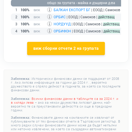
общо за групата - майка и дъщерни д-ва
1
100%
БАЛКАН ЕКСПОРТ БГ
| ЕООД | Самоков |
без п
2
100%
ОРБИС
| ЕООД | Самоков |
действащ
3
100%
НОРДУУД
| ЕООД | Самоков |
действащ
4
100%
ОРБИФОН
| ЕООД | Самоков |
действащ
виж сборни отчети 2 на групата
Забележка:
Исторически финансови данни се поддържат от 2008
г. Ако липсва информация за години до 2024 г. , вероятно
дружеството е спряло дейност в годината, за която са последните
финансови данни.
Забележка:
Всички финансови данни в таблиците са за 2024 г. и
в хиляди лева
– ако за някои дружества липсват данни, най-
вероятно те са преустановили дейността си още в предходни
години.
Забележка:
Финансовите данни на компаниите се извличат от
публикуваните от тях финансови отчети в Търговския регистър. В
много редки случаи финансовите данни може да бъдат непълни
или неточно извлечени, за което са създадени автоматизирани