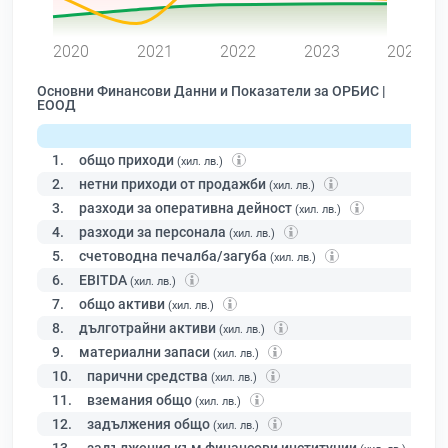
0
2020
2021
2022
2023
2024
Основни Финансови Данни и Показатели за ОРБИС |
ЕООД
1.
общо приходи
(хил. лв.)
2.
нетни приходи от продажби
(хил. лв.)
3.
разходи за оперативна дейност
(хил. лв.)
4.
разходи за персонала
(хил. лв.)
5.
счетоводна печалба/загуба
(хил. лв.)
6.
EBITDA
(хил. лв.)
7.
общо активи
(хил. лв.)
8.
дълготрайни активи
(хил. лв.)
9.
материални запаси
(хил. лв.)
10.
парични средства
(хил. лв.)
11.
вземания общо
(хил. лв.)
12.
задължения общо
(хил. лв.)