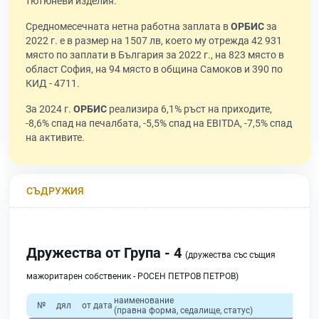
тютюневи изделия.
Средномесечната нетна работна заплата в
ОРБИС
за
2022 г. е в размер на 1507 лв, което му отрежда 42 931
място по заплати в България за 2022 г., на 823 място в
област София, на 94 място в община Самоков и 390 по
КИД - 4711.
За 2024 г.
ОРБИС
реализира 6,1% ръст на приходите,
-8,6% спад на печалбата, -5,5% спад на EBITDA, -7,5% спад
на активите.
СЪДРУЖИЯ
Дружества от Група - 4
(дружества със същия
мажоритарен собственик - РОСЕН ПЕТРОВ ПЕТРОВ)
наименование
№
дял
от дата
(правна форма, седалище, статус)