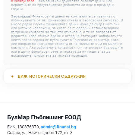
в хиляди лева
– ако за някои дружества липсват данни, най-
вероятно те са преустановили дейността си още в предходни
години.
Забележка:
Финансовите данни на компаниите се извличат от
публикуваните от тях финансови отчети в Търговския регистър. В
много редки случаи финансовите данни може да бъдат непълни
или неточно извлечени, за което са създадени автоматизирани
вътрешни контроли за тяхното откриване, и те се поправят от
редактор. Това отнема време с оглед на стотиците хиляди отчети,
които всяка година се публикуват в Търговския регистър, като
ние поправяме несъответствията от по-големите към по-малките
компании. Ако забележите непълноти или неточности във вашите
или в други финансови отчети, можете да ни пишете, за да
ескалираме приоритета за тяхната корекция.
ВИЖ
ИСТОРИЧЕСКИ СЪДРУЖИЯ
БулМар Пъблишинг ЕООД
ЕИК: 130876370,
admin@finansi.bg
София, ул. Найчо Цанов 172, ет. 3