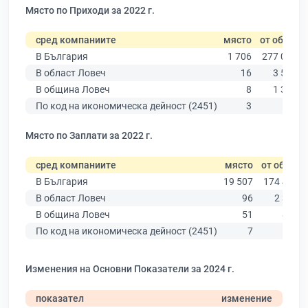
Място по Приходи за 2022 г.
сред компаниите
място
от общо
В България
1 706
277 019
В област Ловеч
16
3 535
В община Ловеч
8
1 341
По код на икономическа дейност (2451)
3
24
Място по Заплати за 2022 г.
сред компаниите
място
от общо
В България
19 507
174 403
В област Ловеч
96
2 345
В община Ловеч
51
893
По код на икономическа дейност (2451)
7
20
Изменения на Основни Показатели за 2024 г.
показател
изменение