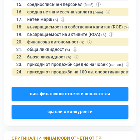
15.
средносписъчен персонал
(брой)
16.
средна нетна месечна заплата
(лева)
17.
нетен марж
(%)
18.
възвращаемост на собствения капитал (ROE)
(%)
19.
възвращаемост на активите (ROA)
(%)
20.
финансова автономност
(%)
21.
обща ликвидност
(%)
22.
бърза ликвидност
(%)
23.
приходи от продажби средно на човек
(хил. лв.)
24.
приходи от продажби на 100 лв. оперативни разходи
виж финансови отчети и показатели
сравни с конкуренти
ОРИГИНАЛНИ ФИНАНСОВИ ОТЧЕТИ ОТ ТР