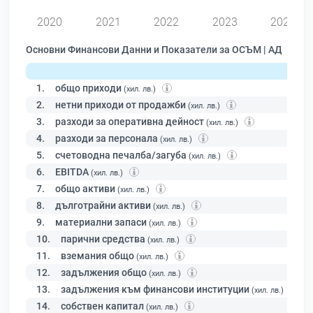
2020
2021
2022
2023
2024
Основни Финансови Данни и Показатели за ОСЪМ | АД
1.
общо приходи
(хил. лв.)
2.
нетни приходи от продажби
(хил. лв.)
3.
разходи за оперативна дейност
(хил. лв.)
4.
разходи за персонала
(хил. лв.)
5.
счетоводна печалба/загуба
(хил. лв.)
6.
EBITDA
(хил. лв.)
7.
общо активи
(хил. лв.)
8.
дълготрайни активи
(хил. лв.)
9.
материални запаси
(хил. лв.)
10.
парични средства
(хил. лв.)
11.
вземания общо
(хил. лв.)
12.
задължения общо
(хил. лв.)
13.
задължения към финансови институции
(хил. лв.)
14.
собствен капитал
(хил. лв.)