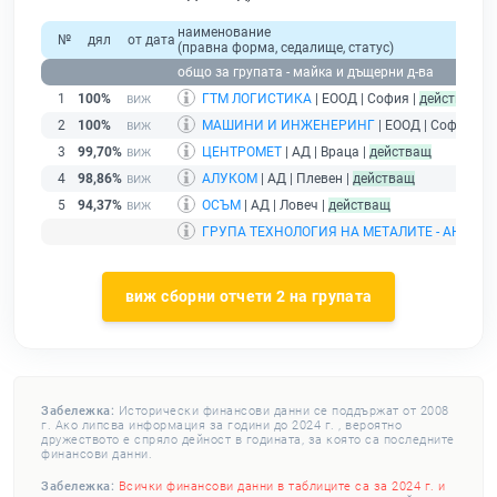
наименование
№
дял
от дата
(правна форма, седалище, статус)
общо за групата - майка и дъщерни д-ва
1
100%
ГТМ ЛОГИСТИКА
| ЕООД | София |
действащ
2
100%
МАШИНИ И ИНЖЕНЕРИНГ
| ЕООД | София |
д
3
99,70%
ЦЕНТРОМЕТ
| АД | Враца |
действащ
4
98,86%
АЛУКОМ
| АД | Плевен |
действащ
5
94,37%
ОСЪМ
| АД | Ловеч |
действащ
ГРУПА ТЕХНОЛОГИЯ НА МЕТАЛИТЕ - АНГЕЛ
виж сборни отчети 2 на групата
Забележка:
Исторически финансови данни се поддържат от 2008
г. Ако липсва информация за години до 2024 г. , вероятно
дружеството е спряло дейност в годината, за която са последните
финансови данни.
Забележка:
Всички финансови данни в таблиците са за 2024 г. и