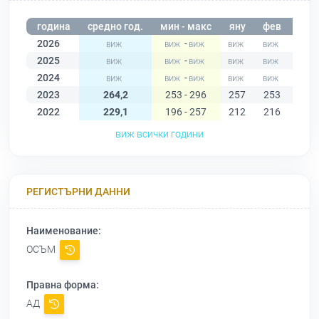
година
средно год.
мин - макс
яну
фев
мар
2026
-
2025
-
2024
-
2023
264,2
253 - 296
257
253
257
2022
229,1
196 - 257
212
216
196
виж всички години
РЕГИСТЪРНИ ДАННИ
Наименование:
ОСЪМ
Правна форма:
АД