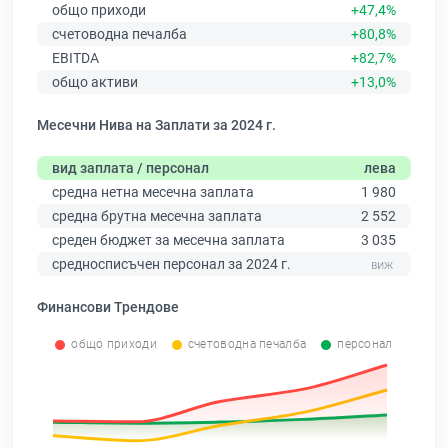
общо приходи
+47,4%
счетоводна печалба
+80,8%
EBITDA
+82,7%
общо активи
+13,0%
Месечни Нива на Заплати за 2024 г.
вид заплата / персонал
лева
средна нетна месечна заплата
1 980
средна брутна месечна заплата
2 552
среден бюджет за месечна заплата
3 035
средносписъчен персонал за 2024 г.
Финансови Трендове
общо приходи
счетоводна печалба
персонал
0