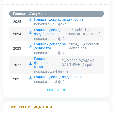
Година
Документ
Годишен доклад за дейността
2025
покажи още 1
файл
Годишен доклад
2025_Doklad za
за дейността
deinostta_OSSAM.pdf
2024
покажи още 1
файл
Годишен доклад за
2024_08_Godishen
дейността
doklad.pdf
2023
покажи още 1
файл
Годишен
ГФО 2022 ОСЪМ АД
финансов
ОДИТИРАН (1).pdf
2022
отчет
покажи още 4
файла
Годишен доклад за дейността
2021
покажи още 3
файла
виж всички
ОСИГУРЕНИ ЛИЦА В НОИ