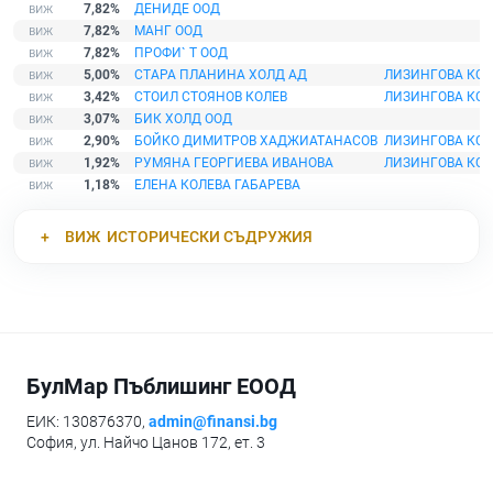
7,82%
ДЕНИДЕ ООД
М
7,82%
МАНГ ООД
М
7,82%
ПРОФИ` Т ООД
М
5,00%
СТАРА ПЛАНИНА ХОЛД АД
ЛИЗИНГОВА КО
3,42%
СТОИЛ СТОЯНОВ КОЛЕВ
ЛИЗИНГОВА КО
3,07%
БИК ХОЛД ООД
М
2,90%
БОЙКО ДИМИТРОВ ХАДЖИАТАНАСОВ
ЛИЗИНГОВА КО
1,92%
РУМЯНА ГЕОРГИЕВА ИВАНОВА
ЛИЗИНГОВА КО
1,18%
ЕЛЕНА КОЛЕВА ГАБАРЕВА
М
ВИЖ
ИСТОРИЧЕСКИ СЪДРУЖИЯ
БулМар Пъблишинг ЕООД
ЕИК: 130876370,
admin@finansi.bg
София, ул. Найчо Цанов 172, ет. 3