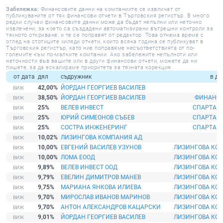
Забележка:
Финансовите данни на компаниите се извличат от
публикуваните от тях финансови отчети в Търговския регистър. В много
редки случаи финансовите данни може да бъдат непълни или неточно
извлечени, за което са създадени автоматизирани вътрешни контроли за
тяхното откриване, и те се поправят от редактор. Това отнема време с
оглед на стотиците хиляди отчети, които всяка година се публикуват в
Търговския регистър, като ние поправяме несъответствията от по-
големите към по-малките компании. Ако забележите непълноти или
неточности във вашите или в други финансови отчети, можете да ни
пишете, за да ескалираме приоритета за тяхната корекция.
от дата
дял
съдружник
в др
42,00%
ЙОРДАН ГЕОРГИЕВ ВАСИЛЕВ
38,50%
ЙОРДАН ГЕОРГИЕВ ВАСИЛЕВ
ФИНАНС 
25%
ВЕЛЕВ ИНВЕСТ
СПАРТАК 
25%
ЮРИЙ СИМЕОНОВ СЪБЕВ
СПАРТАК 
25%
СОСТРА ИНЖЕНЕРИНГ
СПАРТАК 
10,02%
ЛИЗИНГОВА КОМПАНИЯ АД
М
10,00%
ЕВГЕНИЙ ВАСИЛЕВ УЗУНОВ
ЛИЗИНГОВА КО
10,00%
ЛОМА ЕООД
ЛИЗИНГОВА КО
9,89%
ВЕЛЕВ ИНВЕСТ ООД
ЛИЗИНГОВА КО
9,79%
ЕВЕЛИН ДИМИТРОВ МАНЕВ
ЛИЗИНГОВА КО
9,75%
МАРИАНА ЯНКОВА ИЛИЕВА
ЛИЗИНГОВА КО
9,70%
МИРОСЛАВ ИВАНОВ МАРИНОВ
ЛИЗИНГОВА КО
9,70%
АНТОН АЛЕКСАНДРОВ КАЦАРСКИ
ЛИЗИНГОВА КО
9,01%
ЙОРДАН ГЕОРГИЕВ ВАСИЛЕВ
ЛИЗИНГОВА КО