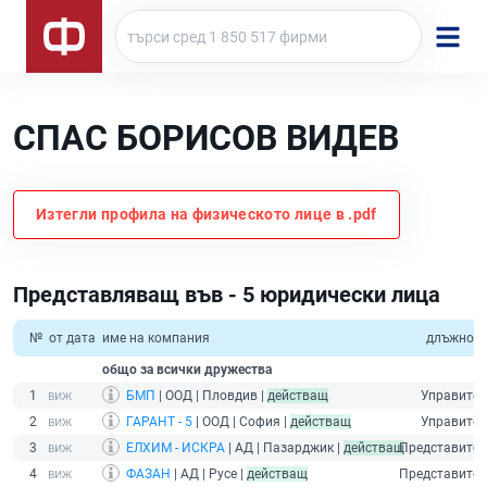
СПАС БОРИСОВ ВИДЕВ
Изтегли профила на физическото лице в .pdf
Представляващ във - 5 юридически лица
№
от дата
име на компания
длъжност
общо за всички дружества
1
БМП
| ООД | Пловдив |
действащ
Управител
2
ГАРАНТ - 5
| ООД | София |
действащ
Управител
3
ЕЛХИМ - ИСКРА
| АД | Пазарджик |
действащ
Представител
4
ФАЗАН
| АД | Русе |
действащ
Представител