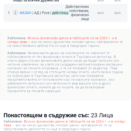
общо за всички дружества
Действителен
собственик,
1
ФАЗАН
| АД | Русе |
действащ
физическо
лице
Забележка:
Всички финансови данни в таблиците са за 2024 г. и в
хиляди лева
– ако за някои дружества липсват данни, най-вероятно те
са преустановили дейността си още в предходни години.
Забележка:
Финансовите данни на компаниите се извличат от
публикуваните от тях финансови отчети в Търговския регистър. В
много редки случаи финансовите данни може да бъдат непълни или
неточно извлечени, за което са създадени автоматизирани вътрешни
контроли за тяхното откриване, и те се поправят от редактор. Това
отнема време с оглед на стотиците хиляди отчети, които всяка година
се публикуват в Търговския регистър, като ние поправяме
несъответствията от по-големите към по-малките компании. Ако
забележите непълноти или неточности във вашите или в други
финансови отчети, можете да ни пишете, за да ескалираме
приоритета за тяхната корекция.
Понастоящем в съдружие със:
23 Лица
Забележка:
Всички финансови данни в таблиците са за 2024 г. и в хиляди
лева
– ако за някои дружества липсват данни, най-вероятно те са
преустановили дейността си още в предходни години.