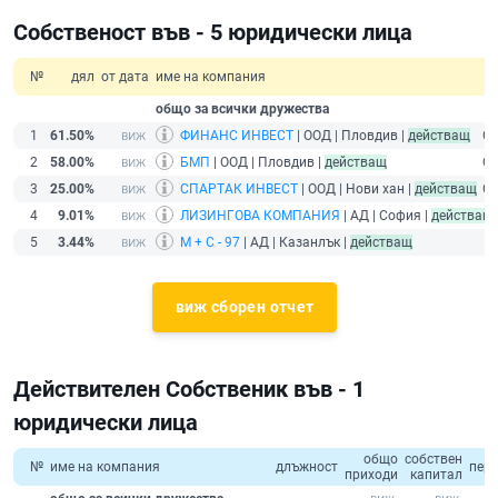
Собственост във - 5 юридически лица
№
дял
от дата
име на компания
общо за всички дружества
1
61.50%
ФИНАНС ИНВЕСТ
| ООД | Пловдив |
действащ
С
2
58.00%
БМП
| ООД | Пловдив |
действащ
С
3
25.00%
СПАРТАК ИНВЕСТ
| ООД | Нови хан |
действащ
С
4
9.01%
ЛИЗИНГОВА КОМПАНИЯ
| АД | София |
действащ
5
3.44%
М + С - 97
| АД | Казанлък |
действащ
виж сборен отчет
Действителен Собственик във - 1
юридически лица
общо
собствен
№
име на компания
длъжност
пер
приходи
капитал