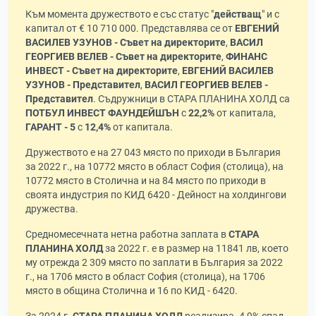
Към момента дружеството е със статус "
действащ
" и с
капитал от € 10 710 000. Представлява се от
ЕВГЕНИЙ
ВАСИЛЕВ УЗУНОВ - Съвет на директорите
,
ВАСИЛ
ГЕОРГИЕВ ВЕЛЕВ - Съвет на директорите
,
ФИНАНС
ИНВЕСТ - Съвет на директорите
,
ЕВГЕНИЙ ВАСИЛЕВ
УЗУНОВ - Представител
,
ВАСИЛ ГЕОРГИЕВ ВЕЛЕВ -
Представител
. Съдружници в СТАРА ПЛАНИНА ХОЛД са
ПОТБУЛ ИНВЕСТ ФАУНДЕЙШЪН
с
22,2%
от капитала,
ГАРАНТ - 5
с
12,4%
от капитала.
Дружеството е на 27 043 място по приходи в България
за 2022 г., на 10772 място в област София (столица), на
10772 място в Столична и на 84 място по приходи в
своята индустрия по КИД 6420 - Дейност на холдингови
дружества.
Средномесечната нетна работна заплата в
СТАРА
ПЛАНИНА ХОЛД
за 2022 г. е в размер на 11841 лв, което
му отрежда 2 309 място по заплати в България за 2022
г., на 1706 място в област София (столица), на 1706
място в община Столична и 16 по КИД - 6420.