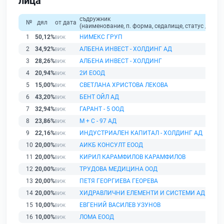
лица
съдружник
№
дял
от дата
(наименование, п. форма, седалище, статус / физи
1
50,12%
НИМЕКС ГРУП
2
34,92%
АЛБЕНА ИНВЕСТ - ХОЛДИНГ АД
3
28,26%
АЛБЕНА ИНВЕСТ - ХОЛДИНГ
4
20,94%
2И ЕООД
5
15,00%
СВЕТЛАНА ХРИСТОВА ЛЕКОВА
6
43,20%
БЕНТ ОЙЛ АД
7
32,94%
ГАРАНТ - 5 ООД
8
23,86%
М + С - 97 АД
9
22,16%
ИНДУСТРИАЛЕН КАПИТАЛ - ХОЛДИНГ АД
10
20,00%
АИКБ КОНСУЛТ ЕООД
11
20,00%
КИРИЛ КАРАМФИЛОВ КАРАМФИЛОВ
12
20,00%
ТРУДОВА МЕДИЦИНА ООД
13
20,00%
ПЕТЯ ГЕОРГИЕВА ГЕОРЕВА
14
20,00%
ХИДРАВЛИЧНИ ЕЛЕМЕНТИ И СИСТЕМИ АД
15
10,00%
ЕВГЕНИЙ ВАСИЛЕВ УЗУНОВ
16
10,00%
ЛОМА ЕООД