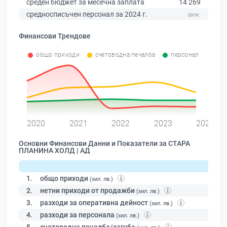
среден бюджет за месечна заплата
14 269
средносписъчен персонал за 2024 г.
Финансови Трендове
общо приходи
счетоводна печалба
персонал
0
2020
2021
2022
2023
2024
Основни Финансови Данни и Показатели за СТАРА
ПЛАНИНА ХОЛД | АД
1.
общо приходи
(хил. лв.)
2.
нетни приходи от продажби
(хил. лв.)
3.
разходи за оперативна дейност
(хил. лв.)
4.
разходи за персонала
(хил. лв.)