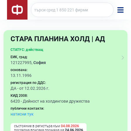
СТАРА ПЛАНИНА ХОЛД | АД
СТАТУС:
действащ
ЕИК, град:
121227995,
София
основана:
13.11.1996
регистрация по ДДС:
ДА - от 12.02.2026 г.
КИД 2008:
6420 -
Дейност на холдингови дружества
публични контакти:
натисни тук
състояние в регистъра към
04.08.2026
последна вписана промяна на
24.06.2026