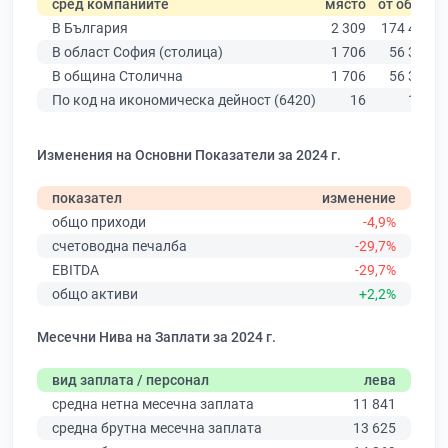
сред компаниите
място
от общо
В България
2 309
174 403
В област София (столица)
1 706
56 378
В община Столична
1 706
56 378
По код на икономическа дейност (6420)
16
133
Изменения на Основни Показатели за 2024 г.
показател
изменение
общо приходи
-4,9%
счетоводна печалба
-29,7%
EBITDA
-29,7%
общо активи
+2,2%
Месечни Нива на Заплати за 2024 г.
вид заплата / персонал
лева
средна нетна месечна заплата
11 841
средна брутна месечна заплата
13 625