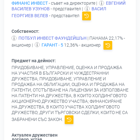
ФИНАНС ИНВЕСТ
- съвет на директорите |
ЕВГЕНИЙ
ВАСИЛЕВ УЗУНОВ
- представител |
ВАСИЛ
ГЕОРГИЕВ ВЕЛЕВ
- представител
Собственост:
ПОТБУЛ ИНВЕСТ ФАУНДЕЙШЪН
| ПАНАМА 22,17% -
акционер |
ГАРАНТ - 5
12,36% - акционер
Предмет на дейност:
ПРИДОБИВАНЕ, УПРАВЛЕНИЕ, ОЦЕНКА И ПРОДАЖБА
НА УЧАСТИЯ В БЪЛГАРСКИ И ЧУЖДЕСТРАННИ
ДРУЖЕСТВА; ПРИДОБИВАНЕ, УПРАВЛЕНИЕ И
ПРОДАЖБА НА ОБЛИГАЦИИ, ОЦЕНКА И ПРОДАЖБА НА
ПАТЕНТИ, ОТСТЪПВАНЕ НА ЛИЦЕНЗИИ ЗА ИЗПОЛЗВАНЕ
НА ПАТЕНТИ НА ДРУЖЕСТВА, В КОИТО ХОЛДИНГОВОТО
АКЦИОНЕРНО ДРУЖЕСТВО УЧАСТВА; ФИНАНСИРАНЕ
НА ДРУЖЕСТВА, В КОИТО УЧАСТВА ХОЛДИНГОВОТО
ДРУЖЕСТВО; ДРУГИ ТЪРГОВСКИ СДЕЛКИ, КОИТО НЕ СА
ЗАБРАНЕНИ СЪС ЗАКОН.
Актуален дружествен
договор, устав,