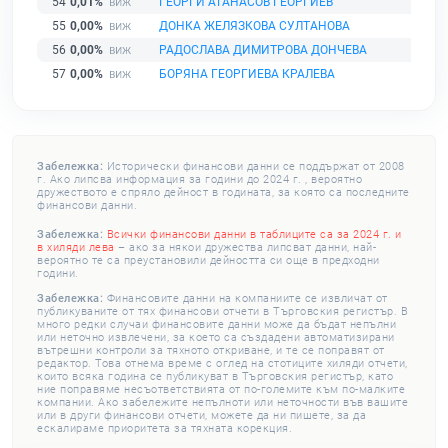
54
0,01%
ГЕОРГИ АТАНАСОВ ГЕОРГИЕВ
55
0,00%
ДОНКА ЖЕЛЯЗКОВА СУЛТАНОВА
56
0,00%
РАДОСЛАВА ДИМИТРОВА ДОНЧЕВА
57
0,00%
БОРЯНА ГЕОРГИЕВА КРАЛЕВА
Забележка:
Исторически финансови данни се поддържат от 2008
г. Ако липсва информация за години до 2024 г. , вероятно
дружеството е спряло дейност в годината, за която са последните
финансови данни.
Забележка:
Всички финансови данни в таблиците са за 2024 г. и
в хиляди лева
– ако за някои дружества липсват данни, най-
вероятно те са преустановили дейността си още в предходни
години.
Забележка:
Финансовите данни на компаниите се извличат от
публикуваните от тях финансови отчети в Търговския регистър. В
много редки случаи финансовите данни може да бъдат непълни
или неточно извлечени, за което са създадени автоматизирани
вътрешни контроли за тяхното откриване, и те се поправят от
редактор. Това отнема време с оглед на стотиците хиляди отчети,
които всяка година се публикуват в Търговския регистър, като
ние поправяме несъответствията от по-големите към по-малките
компании. Ако забележите непълноти или неточности във вашите
или в други финансови отчети, можете да ни пишете, за да
ескалираме приоритета за тяхната корекция.