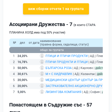
виж сборни отчети 1 на групата
Асоциирани Дружества - 7
(в които СТАРА
ПЛАНИНА ХОЛД има под 50% участие)
наименование
№
дял
от дата
(правна форма, седалище, статус)
общо за групата
1
24,20%
ПТИЦИ И ПТИЧИ ПРОДУКТИ
| АД | Плевен |
п
2
16,78%
ПТИЧИ ПРОДУКТИ И ПТИЦИ
| АД | Плевен |
б
3
50,00%
БЪЛГАРСКА РОЗА
| АД | Карлово |
действащ
4
30,61%
М + С ХИДРАВЛИК
| АД | Казанлък |
действащ
5
20,00%
МЕДИЦИНСКИ ЦЕНТЪР ЦЕНТЪР ЗА ПРЕВЕНЦ
6
20,00%
ЗАСТРАХОВАТЕЛНО АКЦИОНЕРНО ДРУЖЕСТ
7
5,00%
ЛИЗИНГОВА КОМПАНИЯ
| АД | София |
дейст
Понастоящем в Съдружие със - 57