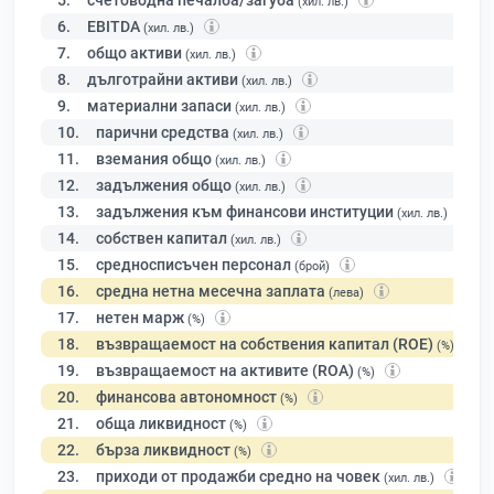
5.
счетоводна печалба/загуба
(хил. лв.)
6.
EBITDA
(хил. лв.)
7.
общо активи
(хил. лв.)
8.
дълготрайни активи
(хил. лв.)
9.
материални запаси
(хил. лв.)
10.
парични средства
(хил. лв.)
11.
вземания общо
(хил. лв.)
12.
задължения общо
(хил. лв.)
13.
задължения към финансови институции
(хил. лв.)
14.
собствен капитал
(хил. лв.)
15.
средносписъчен персонал
(брой)
16.
средна нетна месечна заплата
(лева)
17.
нетен марж
(%)
18.
възвращаемост на собствения капитал (ROE)
(%)
19.
възвращаемост на активите (ROA)
(%)
20.
финансова автономност
(%)
21.
обща ликвидност
(%)
22.
бърза ликвидност
(%)
23.
приходи от продажби средно на човек
(хил. лв.)