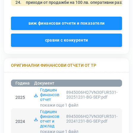
24.
приходи от продажби на 100 лв. оперативни разходи
виж финансови отчети и показатели
сравни с конкуренти
ОРИГИНАЛНИ ФИНАНСОВИ ОТЧЕТИ ОТ ТР
Година
Документ
Годишен
8945006HQ7VN30FUR531-
финансов
20251231-BG-SEP.pdf
2025
отчет
покажи още 1
файл
Годишен
финансов
8945006HQ7VN30FUR531-
отчет и
20241231-BG-SEP.pdf
2024
доклад
покажи още 1
файл