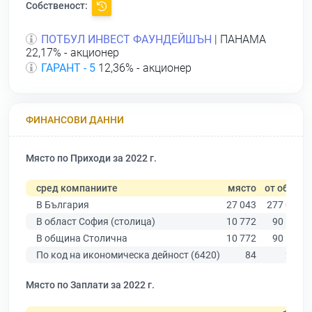
Собственост:
ПОТБУЛ ИНВЕСТ ФАУНДЕЙШЪН
| ПАНАМА
22,17% - акционер
ГАРАНТ - 5
12,36% - акционер
ФИНАНСОВИ ДАННИ
Място по Приходи за 2022 г.
сред компаниите
място
от общо
В България
27 043
277 019
В област София (столица)
10 772
90 178
В община Столична
10 772
90 178
По код на икономическа дейност (6420)
84
226
Място по Заплати за 2022 г.