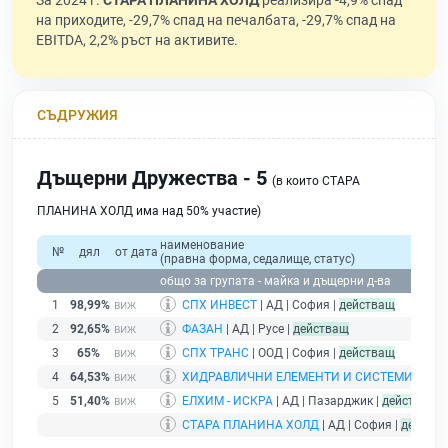
За 2024 г.
СТАРА ПЛАНИНА ХОЛД
реализира -4,9% спад
на приходите, -29,7% спад на печалбата, -29,7% спад на
EBITDA, 2,2% ръст на активите.
СЪДРУЖИЯ
Дъщерни Дружества - 5
(в които СТАРА
ПЛАНИНА ХОЛД има над 50% участие)
наименование
№
дял
от дата
(правна форма, седалище, статус)
общо за групата - майка и дъщерни д-ва
1
98,99%
СПХ ИНВЕСТ
| АД | София |
действащ
2
92,65%
ФАЗАН
| АД | Русе |
действащ
3
65%
СПХ ТРАНС
| ООД | София |
действащ
4
64,53%
ХИДРАВЛИЧНИ ЕЛЕМЕНТИ И СИСТЕМИ /ХЕС
5
51,40%
ЕЛХИМ - ИСКРА
| АД | Пазарджик |
действащ
СТАРА ПЛАНИНА ХОЛД
| АД | София |
действ