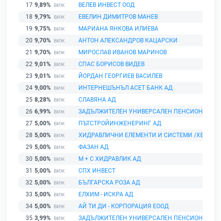
17
9,89%
ВЕЛЕВ ИНВЕСТ ООД
18
9,79%
ЕВЕЛИН ДИМИТРОВ МАНЕВ
19
9,75%
МАРИАНА ЯНКОВА ИЛИЕВА
20
9,70%
АНТОН АЛЕКСАНДРОВ КАЦАРСКИ
21
9,70%
МИРОСЛАВ ИВАНОВ МАРИНОВ
22
9,01%
СПАС БОРИСОВ ВИДЕВ
23
9,01%
ЙОРДАН ГЕОРГИЕВ ВАСИЛЕВ
24
9,00%
ИНТЕРНЕШЪНЪЛ АСЕТ БАНК АД
25
8,28%
СЛАВЯНА АД
26
6,99%
ЗАДЪЛЖИТЕЛЕН УНИВЕРСАЛЕН ПЕНСИОНЕН ФО
27
5,00%
ПЪТСТРОЙИНЖЕНЕРИНГ АД
28
5,00%
ХИДРАВЛИЧНИ ЕЛЕМЕНТИ И СИСТЕМИ /ХЕС/ АД
29
5,00%
ФАЗАН АД
30
5,00%
М + С ХИДРАВЛИК АД
31
5,00%
СПХ ИНВЕСТ
32
5,00%
БЪЛГАРСКА РОЗА АД
33
5,00%
ЕЛХИМ - ИСКРА АД
34
5,00%
АЙ ТИ ДИ - КОРПОРАЦИЯ ЕООД
35
3,99%
ЗАДЪЛЖИТЕЛЕН УНИВЕРСАЛЕН ПЕНСИОНЕН ФО