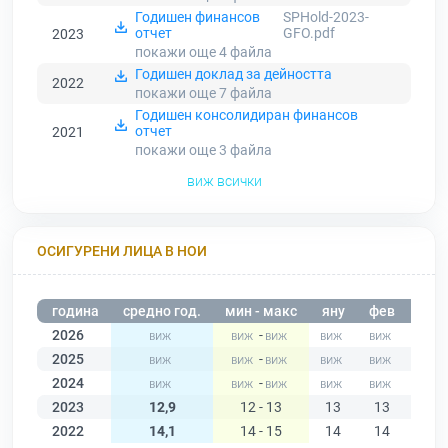
Годишен финансов
SPHold-2023-
отчет
GFO.pdf
2023
покажи още 4
файла
Годишен доклад за дейността
2022
покажи още 7
файла
Годишен консолидиран финансов
отчет
2021
покажи още 3
файла
виж всички
ОСИГУРЕНИ ЛИЦА В НОИ
година
средно год.
мин - макс
яну
фев
мар
2026
-
2025
-
2024
-
2023
12,9
12 - 13
13
13
13
2022
14,1
14 - 15
14
14
14