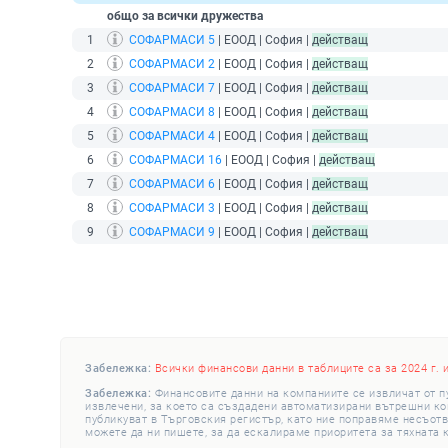
общо за всички дружества
1
СОФАРМАСИ 5
| ЕООД | София |
действащ
2
СОФАРМАСИ 2
| ЕООД | София |
действащ
3
СОФАРМАСИ 7
| ЕООД | София |
действащ
4
СОФАРМАСИ 8
| ЕООД | София |
действащ
5
СОФАРМАСИ 4
| ЕООД | София |
действащ
6
СОФАРМАСИ 16
| ЕООД | София |
действащ
7
СОФАРМАСИ 6
| ЕООД | София |
действащ
8
СОФАРМАСИ 3
| ЕООД | София |
действащ
9
СОФАРМАСИ 9
| ЕООД | София |
действащ
Забележка:
Всички финансови данни в таблиците са за 2024 г. 
Забележка:
Финансовите данни на компаниите се извличат от п
извлечени, за което са създадени автоматизирани вътрешни конт
публикуват в Търговския регистър, като ние поправяме несъотв
можете да ни пишете, за да ескалираме приоритета за тяхната 