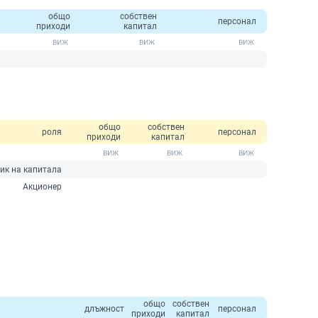
общо
собствен
персонал
приходи
капитал
общо
собствен
роля
персонал
приходи
капитал
ик на капитала
Акционер
общо
собствен
длъжност
персонал
приходи
капитал