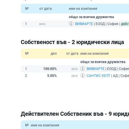
№
от дата
име на компания
общо за всички дружества
1
ВИВИАРТЕ
| ЕООД | София |
дейс
Собственост във - 2 юридически лица
№
дял
от дата
име на компания
общо за всички дружества
1
100.00%
ВИВИАРТЕ
| ЕООД | София
2
5.00%
САНТИС ХЕЛТ
| АД | Софи
Действителен Собственик във - 9 юрид
№
име на компания