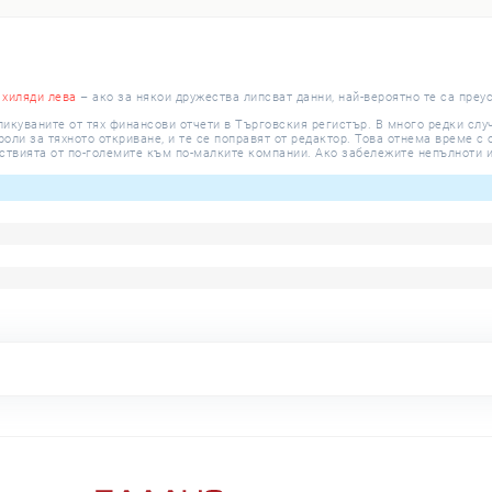
 хиляди лева
– ако за някои дружества липсват данни, най-вероятно те са преу
ликуваните от тях финансови отчети в Търговския регистър. В много редки сл
ли за тяхното откриване, и те се поправят от редактор. Това отнема време с о
ствията от по-големите към по-малките компании. Ако забележите непълноти и