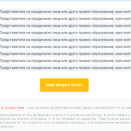
Представители на юридическо лице или друго правно образувание, чрез кое
Представители на юридическо лице или друго правно образувание, чрез кое
Представители на юридическо лице или друго правно образувание, чрез кое
Представители на юридическо лице или друго правно образувание, чрез кое
Представители на юридическо лице или друго правно образувание, чрез кое
Представители на юридическо лице или друго правно образувание, чрез кое
Представители на юридическо лице или друго правно образувание, чрез кое
Представители на юридическо лице или друго правно образувание, чрез кое
Представители на юридическо лице или друго правно образувание, чрез кое
виж сборен отчет
и в хиляди лева
– ако за някои дружества липсват данни, най-вероятно те са пр
убликуваните от тях финансови отчети в Търговския регистър. В много редки 
роли за тяхното откриване, и те се поправят от редактор. Това отнема време с
етствията от по-големите към по-малките компании. Ако забележите непълноти
корекция.