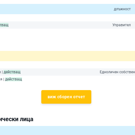
длъжност
тващ
Управител
 |
действащ
Едноличен собствен
я |
действащ
виж сборен отчет
ически лица