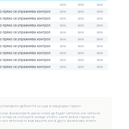
то пряко се упражнява контрол
то пряко се упражнява контрол
то пряко се упражнява контрол
то пряко се упражнява контрол
то пряко се упражнява контрол
то пряко се упражнява контрол
то пряко се упражнява контрол
то пряко се упражнява контрол
то пряко се упражнява контрол
еустановили дейността си още в предходни години.
случаи финансовите данни може да бъдат непълни или неточно
 оглед на стотиците хиляди отчети, които всяка година се
 или неточности във вашите или в други финансови отчети,