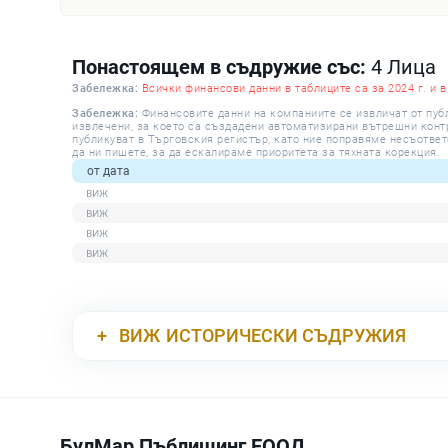
Понастоящем в съдружие със:
4 Лица
Забележка:
Всички финансови данни в таблиците са за 2024 г. и в
Забележка:
Финансовите данни на компаниите се извличат от пуб
извлечени, за което са създадени автоматизирани вътрешни контро
публикуват в Търговския регистър, като ние поправяме несъответ
да ни пишете, за да ескалираме приоритета за тяхната корекция.
от дата
ВИЖ
ИСТОРИЧЕСКИ СЪДРУЖИЯ
БулМар Пъблишинг ЕООД