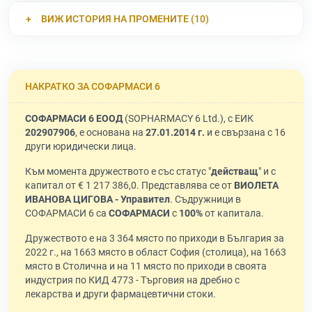
ВИЖ ИСТОРИЯ НА ПРОМЕНИТЕ (10)
НАКРАТКО ЗА СОФАРМАСИ 6
СОФАРМАСИ 6 ЕООД
(SOPHARMACY 6 Ltd.), с ЕИК
202907906
, е основана на
27.01.2014 г.
и е свързана с 16
други юридически лица.
Към момента дружеството е със статус "
действащ
" и с
капитал от € 1 217 386,0. Представлява се от
ВИОЛЕТА
ИВАНОВА ЦИГОВА - Управител
. Съдружници в
СОФАРМАСИ 6 са
СОФАРМАСИ
с
100%
от капитала.
Дружеството е на 3 364 място по приходи в България за
2022 г., на 1663 място в област София (столица), на 1663
място в Столична и на 11 място по приходи в своята
индустрия по КИД 4773 - Търговия на дребно с
лекарства и други фармацевтични стоки.