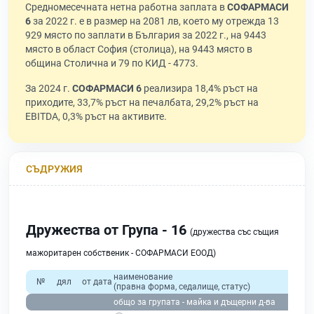
Средномесечната нетна работна заплата в
СОФАРМАСИ
6
за 2022 г. е в размер на 2081 лв, което му отрежда 13
929 място по заплати в България за 2022 г., на 9443
място в област София (столица), на 9443 място в
община Столична и 79 по КИД - 4773.
За 2024 г.
СОФАРМАСИ 6
реализира 18,4% ръст на
приходите, 33,7% ръст на печалбата, 29,2% ръст на
EBITDA, 0,3% ръст на активите.
СЪДРУЖИЯ
Дружества от Група - 16
(дружества със същия
мажоритарен собственик - СОФАРМАСИ ЕООД)
наименование
№
дял
от дата
(правна форма, седалище, статус)
общо за групата - майка и дъщерни д-ва