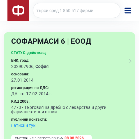
СОФАРМАСИ 6 | ЕООД
СТАТУС:
действащ
ЕИК, град:
202907906,
София
основана:
27.01.2014
регистрация по ДДС:
ДА - от 17.02.2014 г.
КИД 2008:
4773 -
Търговия на дребно с лекарства и други
фармацевтични стоки
публични контакти:
натисни тук
състояние в регистъра към
08.08.2026