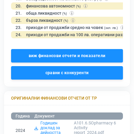
20.
финансова автономност
(%)
21.
обща ликвидност
(%)
22.
бърза ликвидност
(%)
23.
приходи от продажби средно на човек
(хил. лв.)
24.
приходи от продажби на 100 лв. оперативни разходи
виж финансови отчети и показатели
сравни с конкуренти
ОРИГИНАЛНИ ФИНАНСОВИ ОТЧЕТИ ОТ ТР
Година
Документ
Годишен
A101.6.SOpharmacy 6
доклад за
Activity
2024
дейността
report_2024.pdf