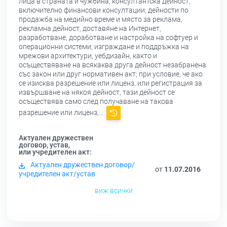
лица в страната и чужбина, консултантска дейност,
включително финансови консултации; дейности по
продажба на медийно време и място за реклама,
рекламна дейност, доставяне на Интернет,
разработване, доработване и настройка на софтуер и
операционни системи; изграждане и поддръжка на
мрежови архитектури, уебдизайн, както и
осъществяване на всякаква друга дейност незабранена
със закон или друг нормативен акт; при условие, че ако
се изисква разрешение или лиценз, или регистрация за
извършване на някоя дейност, тази дейност се
осъществява само след получаване на такова
разрешение или лиценз,...
Актуален дружествен
договор, устав,
или учредителен акт:
Актуален дружествен договор/
от
11.07.2016
учредителен акт/устав
виж всички