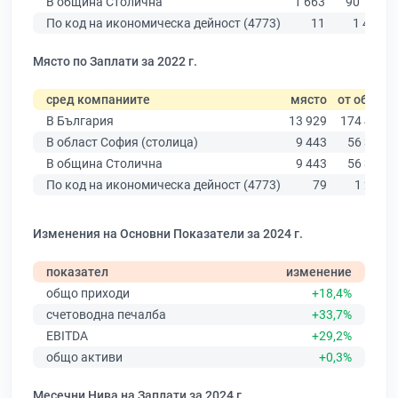
В община Столична
1 663
90 178
По код на икономическа дейност (4773)
11
1 427
Място по Заплати за 2022 г.
сред компаниите
място
от общо
В България
13 929
174 403
В област София (столица)
9 443
56 378
В община Столична
9 443
56 378
По код на икономическа дейност (4773)
79
1 231
Изменения на Основни Показатели за 2024 г.
показател
изменение
общо приходи
+18,4%
счетоводна печалба
+33,7%
EBITDA
+29,2%
общо активи
+0,3%
Месечни Нива на Заплати за 2024 г.