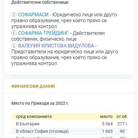
Действителни собственици:
СОФАРМАСИ
- Юридическо лице или друго
правно образувание, чрез което пряко се
упражнява контрол
СОФАРМА ТРЕЙДИНГ
- Действителен
собственик, физическо лице
ВАЛЕРИЯ ХРИСТОВА ВИДУЛОВА
-
Представители на юридическо лице или друго
правно образувание, чрез което пряко се
упражнява контрол
ФИНАНСОВИ ДАННИ
Място по Приходи за 2022 г.
сред компаниите
място
от общо
В България
3 364
277 019
В област София (столица)
1 663
90 178