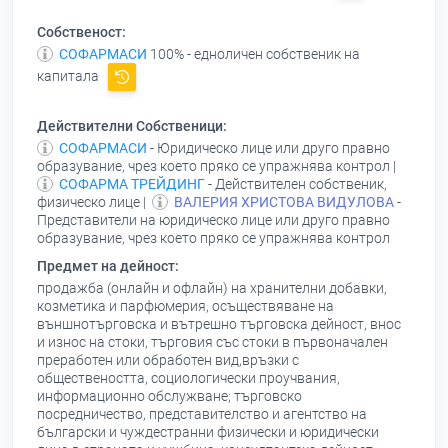
Собственост:
СОФАРМАСИ
100% - едноличен собственик на
капитала
Действителни Собственици:
СОФАРМАСИ
- Юридическо лице или друго правно
образувание, чрез което пряко се упражнява контрол |
СОФАРМА ТРЕЙДИНГ
- Действителен собственик,
физическо лице |
ВАЛЕРИЯ ХРИСТОВА ВИДУЛОВА
-
Представители на юридическо лице или друго правно
образувание, чрез което пряко се упражнява контрол
Предмет на дейност:
продажба (онлайн и офлайн) на хранителни добавки,
козметика и парфюмерия, осъществяване на
външнотърговска и вътрешно търговска дейност, внос
и износ на стоки, търговия със стоки в първоначален
преработен или обработен вид,връзки с
обществеността, социологически проучвания,
информационно обслужване; търговско
посредничество, представителство и агентство на
български и чуждестранни физически и юридически