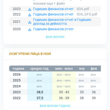
покажи още 1
файл
2023
Годишен финансов отчет
SO6.pdf
2022
Годишен финансов отчет
SO6_GFO.pdf
Годишен финансов отчет и Годишен
2021
доклад за дейността
2020
Годишен финансов отчет
виж всички
ОСИГУРЕНИ ЛИЦА В НОИ
година
средно год.
мин - макс
яну
фев
мар
2026
-
2025
-
2024
-
2023
38,5
35 - 43
35
36
38
2022
37,5
36 - 39
38
39
39
виж всички години