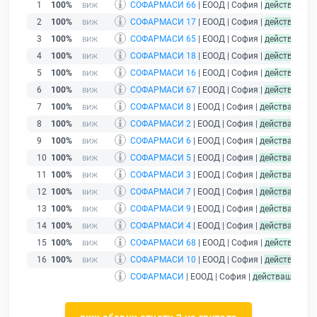
1
100%
СОФАРМАСИ 66
| ЕООД | София |
действащ
2
100%
СОФАРМАСИ 17
| ЕООД | София |
действащ
3
100%
СОФАРМАСИ 65
| ЕООД | София |
действащ
4
100%
СОФАРМАСИ 18
| ЕООД | София |
действащ
5
100%
СОФАРМАСИ 16
| ЕООД | София |
действащ
6
100%
СОФАРМАСИ 67
| ЕООД | София |
действащ
7
100%
СОФАРМАСИ 8
| ЕООД | София |
действащ
8
100%
СОФАРМАСИ 2
| ЕООД | София |
действащ
9
100%
СОФАРМАСИ 6
| ЕООД | София |
действащ
10
100%
СОФАРМАСИ 5
| ЕООД | София |
действащ
11
100%
СОФАРМАСИ 3
| ЕООД | София |
действащ
12
100%
СОФАРМАСИ 7
| ЕООД | София |
действащ
13
100%
СОФАРМАСИ 9
| ЕООД | София |
действащ
14
100%
СОФАРМАСИ 4
| ЕООД | София |
действащ
15
100%
СОФАРМАСИ 68
| ЕООД | София |
действащ
16
100%
СОФАРМАСИ 10
| ЕООД | София |
действащ
СОФАРМАСИ
| ЕООД | София |
действащ
- дру