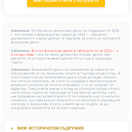
виж сборни отчети 2 на групата
Забележка:
Исторически финансови данни се поддържат от 2008
г. Ако липсва информация за години до 2024 г. , вероятно
дружеството е спряло дейност в годината, за която са последните
финансови данни.
Забележка:
Всички финансови данни в таблиците са за 2024 г. и
в хиляди лева
– ако за някои дружества липсват данни, най-
вероятно те са преустановили дейността си още в предходни
години.
Забележка:
Финансовите данни на компаниите се извличат от
публикуваните от тях финансови отчети в Търговския регистър. В
много редки случаи финансовите данни може да бъдат непълни
или неточно извлечени, за което са създадени автоматизирани
вътрешни контроли за тяхното откриване, и те се поправят от
редактор. Това отнема време с оглед на стотиците хиляди отчети,
които всяка година се публикуват в Търговския регистър, като
ние поправяме несъответствията от по-големите към по-малките
компании. Ако забележите непълноти или неточности във вашите
или в други финансови отчети, можете да ни пишете, за да
ескалираме приоритета за тяхната корекция.
ВИЖ
ИСТОРИЧЕСКИ СЪДРУЖИЯ