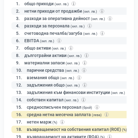
1.
общо приходи
(хил. лв.)
2.
нетни приходи от продажби
(хил. лв.)
3.
разходи за оперативна дейност
(хил. лв.)
4.
разходи за персонала
(хил. лв.)
5.
счетоводна печалба/загуба
(хил. лв.)
6.
EBITDA
(хил. лв.)
7.
общо активи
(хил. лв.)
8.
дълготрайни активи
(хил. лв.)
9.
материални запаси
(хил. лв.)
10.
парични средства
(хил. лв.)
11.
вземания общо
(хил. лв.)
12.
задължения общо
(хил. лв.)
13.
задължения към финансови институции
(хил. лв.)
14.
собствен капитал
(хил. лв.)
15.
средносписъчен персонал
(брой)
16.
средна нетна месечна заплата
(лева)
17.
нетен марж
(%)
18.
възвращаемост на собствения капитал (ROE)
(%)
19.
възвращаемост на активите (ROA)
(%)