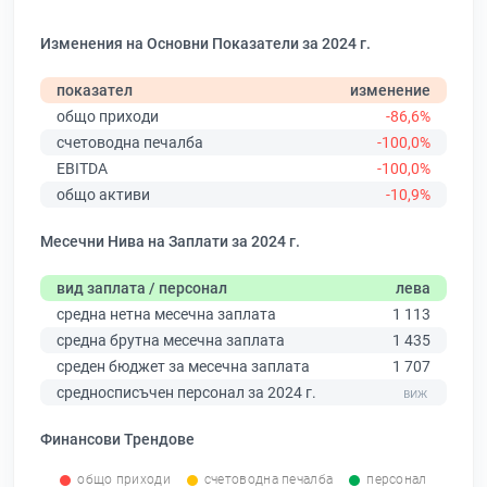
Изменения на Основни Показатели за 2024 г.
показател
изменение
общо приходи
-86,6%
счетоводна печалба
-100,0%
EBITDA
-100,0%
общо активи
-10,9%
Месечни Нива на Заплати за 2024 г.
вид заплата / персонал
лева
средна нетна месечна заплата
1 113
средна брутна месечна заплата
1 435
среден бюджет за месечна заплата
1 707
средносписъчен персонал за 2024 г.
Финансови Трендове
общо приходи
счетоводна печалба
персонал