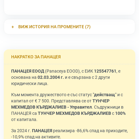
ВИЖ ИСТОРИЯ НА ПРОМЕНИТЕ (7)
НАКРАТКО ЗА ПАНАЦЕЯ
ПАНАЦЕЯ ЕООД
(Panaceya EOOD), с ЕИК
125547761
, е
основана на
02.03.2004 г.
и е свързана с 2 други
юридически лица.
Към момента дружеството е със статус "
действащ
" и с
капитал от € 7 500. Представлява се от
ТУНЧЕР
МЕХМЕДОВ КЪРДЖАЛИЕВ - Управител
. Съдружници в
ПАНАЦЕЯ са
ТУНЧЕР МЕХМЕДОВ КЪРДЖАЛИЕВ
с
100%
от капитала.
За 2024 г.
ПАНАЦЕЯ
реализира -86,6% спад на приходите,
-10,9% спад на активите.