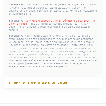
Забележка:
Исторически финансови данни се поддържат от 2008
г. Ако липсва информация за години до 2024 г. , вероятно
дружеството е спряло дейност в годината, за която са последните
финансови данни.
Забележка:
Всички финансови данни в таблиците са за 2024 г. и
в хиляди лева
– ако за някои дружества липсват данни, най-
вероятно те са преустановили дейността си още в предходни
години.
Забележка:
Финансовите данни на компаниите се извличат от
публикуваните от тях финансови отчети в Търговския регистър. В
много редки случаи финансовите данни може да бъдат непълни
или неточно извлечени, за което са създадени автоматизирани
вътрешни контроли за тяхното откриване, и те се поправят от
редактор. Това отнема време с оглед на стотиците хиляди отчети,
които всяка година се публикуват в Търговския регистър, като
ние поправяме несъответствията от по-големите към по-малките
компании. Ако забележите непълноти или неточности във вашите
или в други финансови отчети, можете да ни пишете, за да
ескалираме приоритета за тяхната корекция.
ВИЖ
ИСТОРИЧЕСКИ СЪДРУЖИЯ