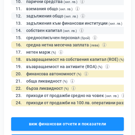
10.
парични средства
(хил. лв.)
11.
вземания общо
(хил. лв.)
12.
задължения общо
(хил. лв.)
13.
задължения към финансови институции
(хил. лв.)
14.
собствен капитал
(хил. лв.)
15.
средносписъчен персонал
(брой)
16.
средна нетна месечна заплата
(лева)
17.
нетен марж
(%)
18.
възвращаемост на собствения капитал (ROE)
(%)
19.
възвращаемост на активите (ROA)
(%)
20.
финансова автономност
(%)
21.
обща ликвидност
(%)
22.
бърза ликвидност
(%)
23.
приходи от продажби средно на човек
(хил. лв.)
24.
приходи от продажби на 100 лв. оперативни разходи
виж финансови отчети и показатели