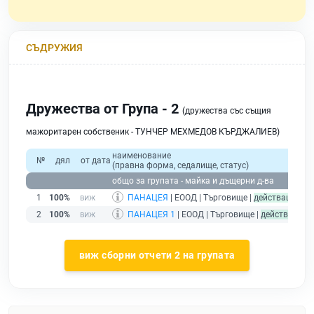
СЪДРУЖИЯ
Дружества от Група - 2
(дружества със същия
мажоритарен собственик - ТУНЧЕР МЕХМЕДОВ КЪРДЖАЛИЕВ)
наименование
о
№
дял
от дата
(правна форма, седалище, статус)
прих
общо за групата - майка и дъщерни д-ва
1
100%
ПАНАЦЕЯ
| ЕООД | Търговище |
действащ
2
100%
ПАНАЦЕЯ 1
| ЕООД | Търговище |
действащ
виж сборни отчети 2 на групата