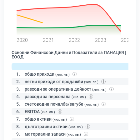
0
2020
2021
2022
2023
2024
Основни Финансови Данни и Показатели за ПАНАЦЕЯ |
ЕООД
1.
общо приходи
(хил. лв.)
2.
нетни приходи от продажби
(хил. лв.)
3.
разходи за оперативна дейност
(хил. лв.)
4.
разходи за персонала
(хил. лв.)
5.
счетоводна печалба/загуба
(хил. лв.)
6.
EBITDA
(хил. лв.)
7.
общо активи
(хил. лв.)
8.
дълготрайни активи
(хил. лв.)
9.
материални запаси
(хил. лв.)