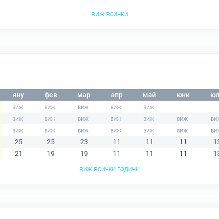
виж всички
яну
фев
мар
апр
май
юни
юл
25
25
23
11
11
11
1
21
19
19
11
11
11
1
виж всички години