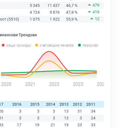
479
5 345
11 437
46,7 %
419
4 724
9 876
47,8 %
12
ост (5510)
1 075
1 922
55,9 %
инансови Трендове
общо приходи
счетоводна печалба
персонал
2020
2021
2022
2023
2024
17
2016
2015
2014
2013
2012
2011
2010
2009