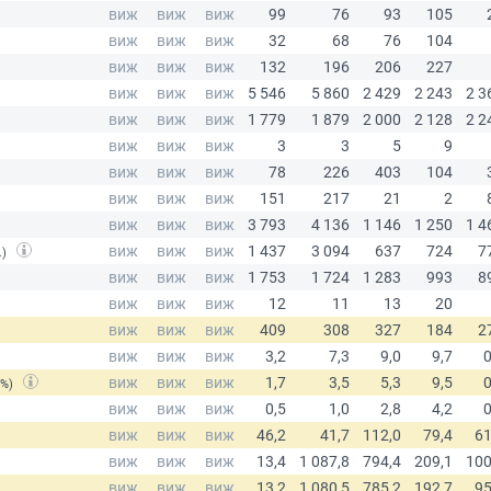
.)
(%)