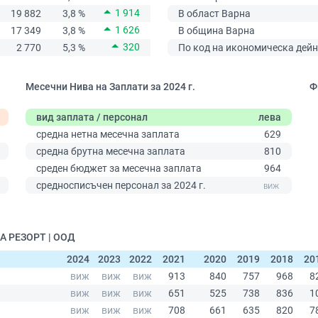
1 914
19 882
3,8 %
В област Варна
1 626
17 349
3,8 %
В община Варна
320
2 770
5,3 %
По код на икономическа дейн
Месечни Нива на Заплати за 2024 г.
Ф
вид заплата / персонал
лева
средна нетна месечна заплата
629
средна брутна месечна заплата
810
среден бюджет за месечна заплата
964
0
средносписъчен персонал за 2024 г.
А РЕЗОРТ | ООД
2024
2023
2022
2021
2020
2019
2018
20