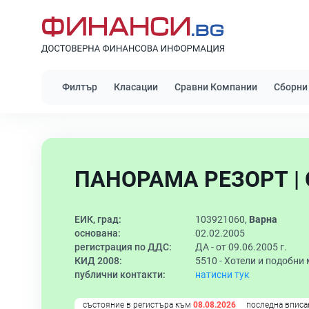
Филтър
Класации
Сравни Компании
Сборни
ПАНОРАМА РЕЗОРТ |
ЕИК, град:
103921060,
Варна
основана:
02.02.2005
регистрация по ДДС:
ДА - от 09.06.2005 г.
КИД 2008:
5510 -
Хотели и подобни 
публични контакти:
натисни тук
състояние в регистъра към
08.08.2026
последна вписа