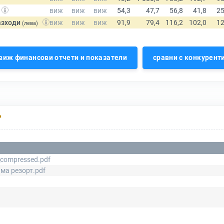
азходи
(лева)
виж финансови отчети и показатели
сравни с конкурент
Р
compressed.pdf
ма резорт.pdf