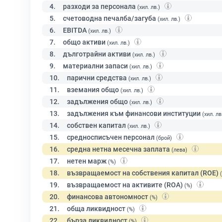
4.
разходи за персонала
(хил. лв.)
5.
счетоводна печалба/загуба
(хил. лв.)
6.
EBITDA
(хил. лв.)
7.
общо активи
(хил. лв.)
8.
дълготрайни активи
(хил. лв.)
9.
материални запаси
(хил. лв.)
10.
парични средства
(хил. лв.)
11.
вземания общо
(хил. лв.)
12.
задължения общо
(хил. лв.)
13.
задължения към финансови институции
(хил. лв
14.
собствен капитал
(хил. лв.)
15.
средносписъчен персонал
(брой)
16.
средна нетна месечна заплата
(лева)
17.
нетен марж
(%)
18.
възвращаемост на собствения капитал (ROE)
19.
възвращаемост на активите (ROA)
(%)
20.
финансова автономност
(%)
21.
обща ликвидност
(%)
22.
бърза ликвидност
(%)