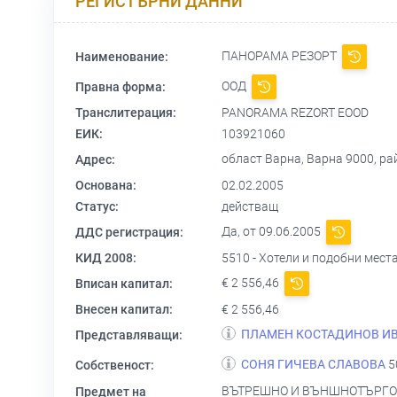
РЕГИСТЪРНИ ДАННИ
ПАНОРАМА РЕЗОРТ
Наименование:
ООД
Правна форма:
Транслитерация:
PANORAMA REZORT EOOD
ЕИК:
103921060
област Варна, Варна 9000, рай
Адрес:
Основана:
02.02.2005
Статус:
действащ
Да, от 09.06.2005
ДДС регистрация:
КИД 2008:
5510 - Хотели и подобни мест
€ 2 556,46
Вписан капитал:
Внесен капитал:
€ 2 556,46
ПЛАМЕН КОСТАДИНОВ И
Представляващи:
СОНЯ ГИЧЕВА СЛАВОВА
5
Собственост:
ВЪТРЕШНО И ВЪНШНОТЪРГОВ
Предмет на