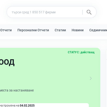
 Отчети
Персонални Отчети
Статии
Новини
Седмични
СТАТУС:
действащ
 ООД
места за настаняване
на промяна на
04.02.2025