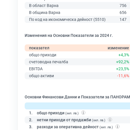
В област Варна
756
В община Варна
656
По код на икономическа дейност (5510)
147
Изменения на Основни Показатели за 2024 г.
показател
изменение
общо приходи
+4,3%
счетоводна печалба
+92,2%
EBITDA
+23,5%
общо активи
-11,6%
Основни Финансови Данни и Показатели за ПАНОРАМ
1.
общо приходи
(хил. лв.)
2.
нетни приходи от продажби
(хил. лв.)
3.
разходи за оперативна дейност
(хил. лв.)