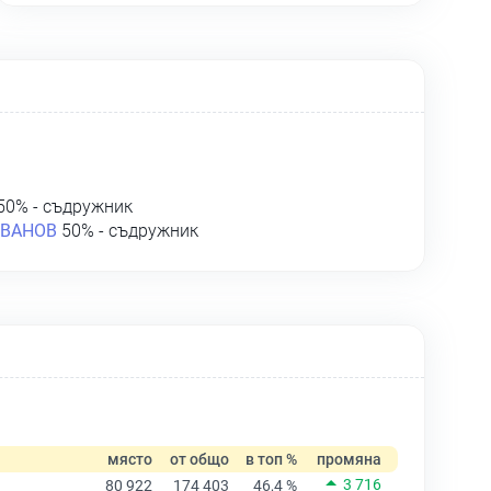
50% - съдружник
ИВАНОВ
50% - съдружник
място
от общо
в топ %
промяна
3 716
80 922
174 403
46,4 %